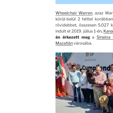
Wheelchair Warren
, azaz War
körül-belül 2 héttel korábba
rövidebbet, összesen 5.027 
indult el 2019. július 1-én,
Kana
én érkezett meg
a
Sinaloa 
Mazatlán
városába.