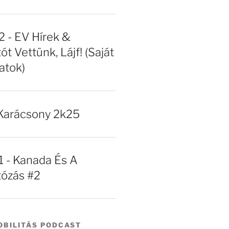
- EV Hírek &
ót Vettünk, Lájf! (Saját
atok)
Karácsony 2k25
- Kanada És A
tózás #2
BILITÁS PODCAST