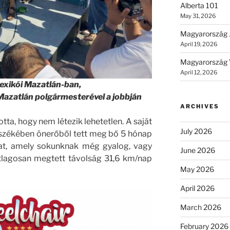
Alberta 101
May 31, 2026
Magyarország 
April 19, 2026
Magyarország 
April 12, 2026
exikói Mazatlán-ban,
Mazatlán polgármesterével a jobbján
ARCHIVES
tta, hogy nem létezik lehetetlen. A saját
July 2026
sszékében önerőből tett meg bő 5 hónap
tat, amely sokunknak még gyalog, vagy
June 2026
átlagosan megtett távolság 31,6 km/nap
May 2026
April 2026
March 2026
February 2026