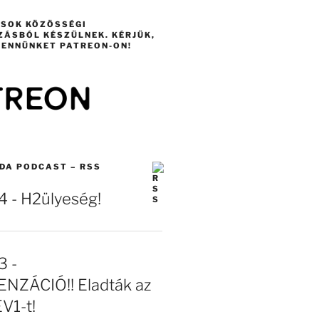
ÁSOK KÖZÖSSÉGI
ZÁSBÓL KÉSZÜLNEK. KÉRJÜK,
ENNÜNKET PATREON-ON!
DA PODCAST – RSS
- H2ülyeség!
 -
NZÁCIÓ!! Eladták az
EV1-t!