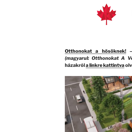
Otthonokat a hősöknek!
–
(magyarul: Otthonokat A V
házakról
a linkre kattintva
olv