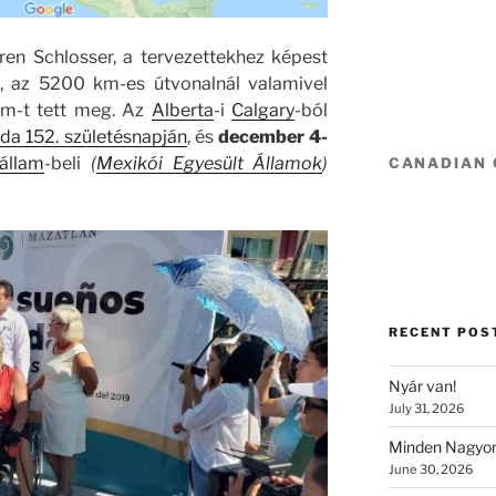
ren Schlosser, a tervezettekhez képest
n, az 5200 km-es útvonalnál valamivel
km-t tett meg. Az
Alberta
-i
Calgary
-ból
da 152. születésnapján
, és
december 4-
állam
-beli
(
Mexikói Egyesült Államok
)
CANADIAN
RECENT POS
Nyár van!
July 31, 2026
Minden Nagyon
June 30, 2026