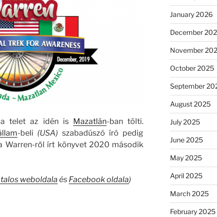
January 2026
December 20
November 20
October 2025
September 20
August 2025
a telet az idén is
Mazatlán
-ban tölti.
July 2025
állam
-beli
(USA)
szabadúszó író pedig
June 2025
 a Warren-ről írt könyvet 2020 második
May 2025
April 2025
talos weboldala
és
Facebook oldala
)
March 2025
February 2025