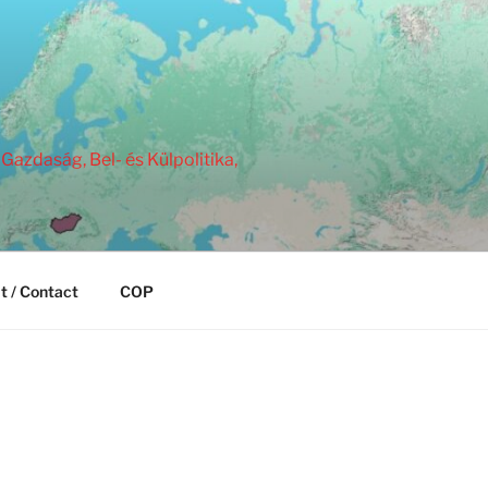
Gazdaság, Bel- és Külpolitika,
t / Contact
COP