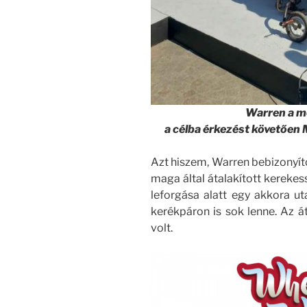
Warren a m
a célba érkezést követően 
Azt hiszem, Warren bebizonyíto
maga által átalakított kereke
leforgása alatt egy akkora u
kerékpáron is sok lenne. Az 
volt.