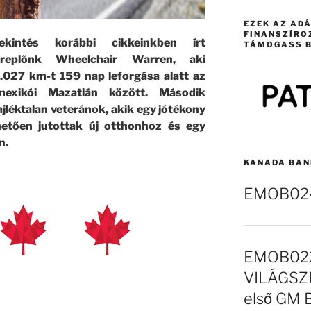
EZEK AZ AD
FINANSZÍRO
ekintés korábbi cikkeinkben írt
TÁMOGASS B
replőnk Wheelchair Warren, aki
.027 km-t 159 nap leforgása alatt az
mexikói Mazatlán között. Második
jléktalan veteránok, akik egy jótékony
tően jutottak új otthonhoz és egy
n.
KANADA BAN
EMOB024 
EMOB023
VILÁGSZE
első GM 