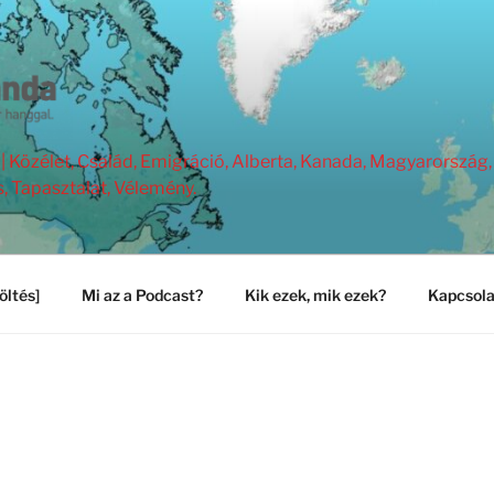
Közélet, Család, Emigráció, Alberta, Kanada, Magyarország, 
s, Tapasztalat, Vélemény.
öltés]
Mi az a Podcast?
Kik ezek, mik ezek?
Kapcsola