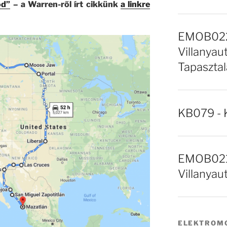
od”
– a Warren-ről írt cikkünk
a linkre
EMOB022 
Villanyaut
Tapasztal
KB079 - 
EMOB021 
Villanyau
ELEKTROMO