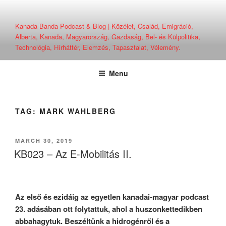
Skip
to
Kanada Banda Podcast & Blog | Közélet, Család, Emigráció,
content
Alberta, Kanada, Magyarország, Gazdaság, Bel- és Külpolitika,
Technológia, Hírháttér, Elemzés, Tapasztalat, Vélemény.
Menu
TAG:
MARK WAHLBERG
POSTED
MARCH 30, 2019
ON
KB023 – Az E-Mobilitás II.
Az első és ezidáig az egyetlen kanadai-magyar podcast
23. adásában ott folytattuk, ahol a huszonkettedikben
abbahagytuk. Beszéltünk
a hidrogénről és a