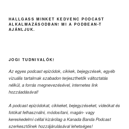
HALLGASS MINKET KEDVENC PODCAST
ALKALMAZÁSODBAN! MI A PODBEAN-T
AJÁNLJUK.
JOGI TUDNIVALÓK!
Az egyes podcast epizódok, cikkek, bejegyzések, egyéb
vizuális tartalmak szabadon terjeszthetők változtatás
nélkül, a forrás megnevezésével, internetes link
hozzáadásával!
A podcast epizódokat, cikkeket, bejegyzéseket, videókat és
fotókat felhasználni, módosítani, magán- vagy
kereskedelmi céllal kizárólag a Kanada Banda Podcast
szerkesztőinek hozzájárulásával lehetséges!