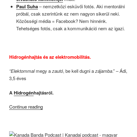
Paul Suha
– nemzetközi esküvői fotós. Aki mentorálni
próbál, csak szerintünk ez nem nagyon sikerül neki.
Közösségi média = Facebook? Nem hinnénk.
Tehetséges fotós, csak a kommunikáció nem az igazi.
Hidrogénhajtás és az elektromobilitás.
“Ele
ktommal
megy a
zautó
, be kell dugni a
zájamba
.” – Ádi,
3,5 éves
A
Hidrogén
hajtásról.
“KB023
Continue reading
–
Az
E-
Mobilitás