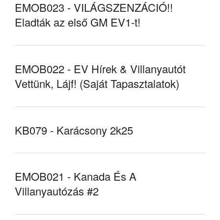
EMOB023 - VILÁGSZENZÁCIÓ!!
Eladták az első GM EV1-t!
EMOB022 - EV Hírek & Villanyautót
Vettünk, Lájf! (Saját Tapasztalatok)
KB079 - Karácsony 2k25
EMOB021 - Kanada És A
Villanyautózás #2