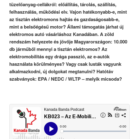
tüzelőanyag-cellákról: előállítás, tárolás, szállítás,
felhasználás, működési elv. Vajon hatékonyabb-e, mint
az tisztán elektromons hajtás és gazdaságosabb-e,
mint a belsőégésű motor? Állami támogatás járhat új
elektromos autó vásárláshoz Kanadában. A zöld
rendszám helyezete és jövője Magyarországon: 10.000
db járműből mennyi a tisztán elektromos? Az
elektromobilitás egy drága passzió, az e-autók
használata körülményes? Vagy csak lusták vagyunk
alkalmazkodni, új dolgokat megtanulni? Hatótáv
szabványok:
EPA / NEDC / WLTP – melyik micsoda?