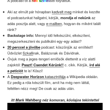
A podcast-ot a
h
e
t
i
s
z
í
n
e
s
sel folytattuk.
Aki az elmúlt pár hónapban
kedvelt meg
minket és kezdte
el podcastunkat hallgatni, kérjük,
mondja el nekünk
az
adás posztja alatt, vagy
e-mailben
, hogyan és miként talált
ránk?
Backstage info:
Mennyi idő felkészülni, elkészíteni,
megszerkeszteni és publikálni egy-egy adást?
20 perccel a jövőbe
podcast: köszönjük az említést!!
Üdvözlet
Szkalli
nak, Balázsnak és Dávidnak.
Óvjuk meg a jeges-tengeri emlősök életterét a víz alatti
zajoktól:
Psszt! Csendet Kérünk!!
c. cikk. Kérjük,
írd alá
a petíciót
te is! Köszi!
A
Deepwater Horizon
katasztrófája
a Wikipedia oldalán.
Ez pedig a róla készült film, amit ha még nem láttál,
feltétlen nézz meg! De csak az adás után.
itt
Mark Wahlberg
néz komoran, kőolajos tekintettel