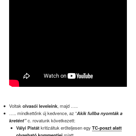
Voltak
olvasói leveleink
, majd …..
….. mindkettőnk új kedvence, az “
Akik
fullba nyomták a
kretént”
c. rovatunk következett:
Vályi Pistát
kritizáltuk erőteljesen egy
TC-poszt alatt
olvasható kommentjei
miatt.