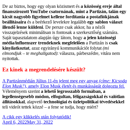
De az biztos, hogy egy olyan közismert és
a közösség ereje által
finanszírozott YouTube csatornának, mint a Partizán, talán egy
kicsit nagyobb figyelmet kellene fordítania a postafiókjának
beállításaira
és a beérkező levelekre legalább
egy sablon választ
illendő lenne küldeni
. De persze csak akkor, ha a nézői
visszajelzések minimálisan is fontosak a szerkesztőség számára.
Saját tapasztalatom alapján úgy látom, hogy
a jelen közösségi
média/influenszer trendeknek megfelelően
a Partizán is
csak
kinyilatkoztat
, azaz egyirányú kommunikációt folytat
(mi
elmondjuk – te meghallgatod)
: válaszra, párbeszédre, vitára nem
nyitottak.
Ez kinek a megrendelésére készült?
A Partizánmédián Július 11-én jelent meg egy anyag
(címe: Kicsoda
Elon Musk?)
, amely Elon Musk életét és munkásságát dolgozta fel.
Véleményem szerint
a lehető legrosszabb formában, a
legellenségesebb módon, elfogultan, féligazságokkal és valótlan
állításokkal
, alapvető
technológiai és üzletpolitikai tévedésekkel
teli videót tettek közzé – a fene se tudja, hogy miért?
A cikk egy klikkelés után folytatódik!
Posted
April 6, 2022
May 31, 2022
on