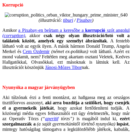
Korrupció
(illusztráció:
tiburi
/
Pixabay
)
Amikor
a Pixabay-en beírtam a keresőbe a
korrupció
szót angolul
(corruption)
, akkor
csak négy olyan illusztráció/fotó volt a
találatok között, amelyek egy személyt ábrázoltak
. A fentebb
látható volt az egyik ilyen. A másik hármon Donald Trump, Angela
Merkel és
Cem Özdemir
(német ex-politikus)
volt látható. Azért ez
mond valamit, nem? Feltétlen meg akartam osztani Veletek, Kedves
Hallgatókkal, Olvasókkal, ezt másoknak is látniuk kell. Az
illusztrációt köszönjük
Jánosi-Mózes Tibor
nak.
.
Nyunyóka a magyar járványügyben
Aki túlzónak érzi a fenti montázst, az hallgassa meg az országos
tisztifőorvos asszonyt,
aki arra buzdítja a szülőket, hogy csenjék
el a gyermekeik játékát
, hogy azokat fertőtleníteni tudják. A
közösségi média egyes felhasználói ezt úgy értelmezték, hogy már
az Operatív Törzs
(“
aperitif
törzs”)
is magából indul ki,
ezért
szorgalmazzák a
(a saját gyermekünktől történő nyunyóka)
lopást
,
mintegy hatóságilag támogatva a legkülönfélébb játékok, kabalák,