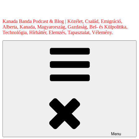
Skip
to
content
Kanada Banda Podcast & Blog | Közélet, Család, Emigráció,
Alberta, Kanada, Magyarország, Gazdaság, Bel- és Külpolitika,
Technológia, Hírháttér, Elemzés, Tapasztalat, Vélemény.
Menu