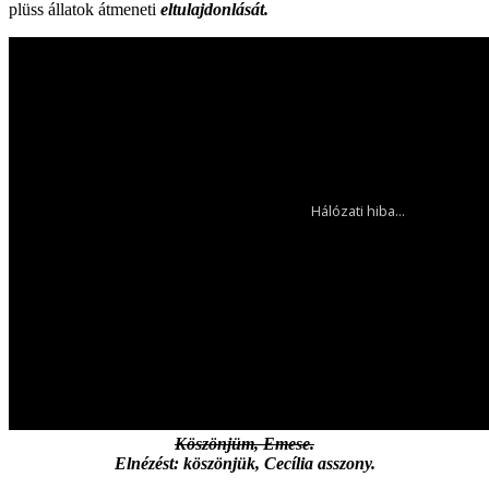
plüss állatok átmeneti
eltulajdonlását.
Köszönjüm, Emese.
Elnézést: köszönjük, Cecília asszony.