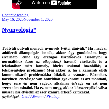
“Magyarország
Continue reading
Posted
Választott
May 16, 2020
November 1, 2020
on
2022
(Frissítve!)”
Nyunyológia*
Tyütyüli putyuli monyoli nyunyók tyütyi gügyüli.
*
Ha magyar
adófizető állampolgár lennék, akkor úgy gondolnám, hogy
elvárható lenne
egy országos tisztifőorvos
asszonytól a
normálishoz
(azaz az átlagoshoz)
hasonló viselkedés és a
feladatához mért komoly, hiteles szakmai hozzáállás, a
felelősségteljes profizmus! Még akkor is, ha a kamerák előtti
kommunikáció problémákba ütközik a számára. Bármikor,
bárkinek lehetősége van önkritikát gyakorolni és azt mondani,
hogy: erre én nem vagyok alkalmas és/vagy én ezt nem
szeretném csinálni. Ha ez nem megy, akkor közszereplővé válva
muszáj lesz elviselni az ezer számra érkező kritikákat.
(nyitóképek:
Gerd Altmann
/
Pixabay
)
.