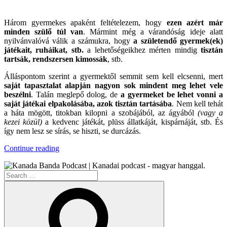
.
Három gyermekes apaként feltételezem, hogy
ezen azért már
minden szülő túl van
. Mármint még a várandóság ideje alatt
nyilvánvalóvá válik a számukra, hogy
a születendő gyermek(ek)
játékait, ruháikat, stb.
a lehetőségeikhez mérten mindig
tisztán
tartsák, rendszersen kimossák
, stb.
Álláspontom szerint a gyermektől semmit sem kell elcsenni, mert
saját tapasztalat alapján nagyon sok mindent meg lehet vele
beszélni
. Talán meglepő dolog, de
a gyermeket be lehet vonni a
saját játékai elpakolásába, azok tisztán tartásába
. Nem kell tehát
a háta mögött, titokban kilopni a szobájából, az ágyából
(vagy a
kezei közül)
a kedvenc játékát, plüss állatkáját, kispárnáját, stb. És
így nem lesz se sírás, se hiszti, se durcázás.
“Nyunyológia*”
Continue reading
Search
for:
Search