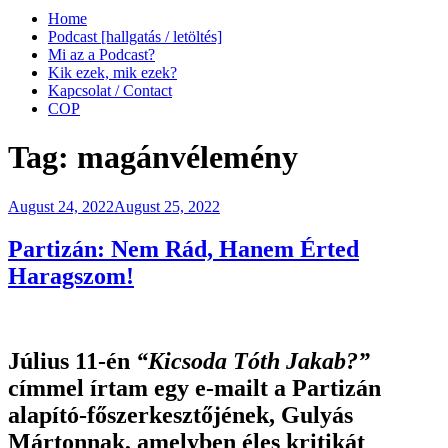
Home
Podcast [hallgatás / letöltés]
Mi az a Podcast?
Kik ezek, mik ezek?
Kapcsolat / Contact
COP
Tag:
magánvélemény
Posted
August 24, 2022
August 25, 2022
on
Partizán: Nem Rád, Hanem Érted
Haragszom!
Július 11-én
“Kicsoda Tóth Jakab?”
címmel írtam egy e-mailt a Partizán
alapító-főszerkesztőjének, Gulyás
Mártonnak, amelyben éles kritikát