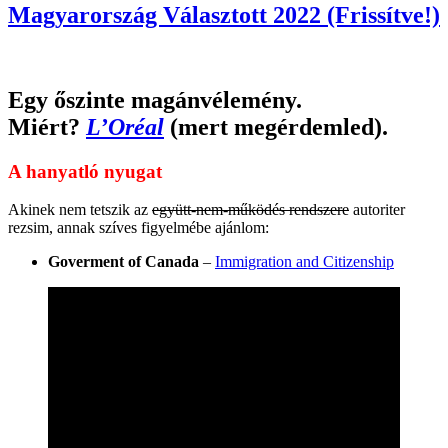
Magyarország Választott 2022 (Frissítve!)
Egy őszinte magánvélemény.
Miért?
L’Oréal
(mert megérdemled).
A hanyatló nyugat
Akinek nem tetszik az
együtt-nem-működés rendszere
autoriter
rezsim, annak szíves figyelmébe ajánlom:
Goverment of Canada
–
Immigration and Citizenship