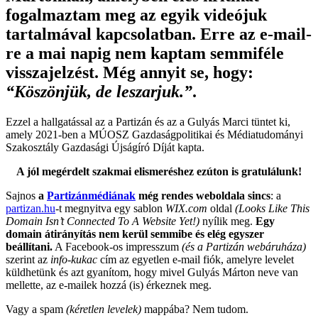
fogalmaztam meg az egyik videójuk
tartalmával kapcsolatban. Erre az e-mail-
re a mai napig nem kaptam semmiféle
visszajelzést. Még annyit se, hogy:
“Köszönjük, de leszarjuk.”
.
Ezzel a hallgatással az a Partizán és az a Gulyás Marci tüntet ki,
amely 2021-ben a MÚOSZ Gazdaságpolitikai és Médiatudományi
Szakosztály Gazdasági Újságíró Díját kapta.
A jól megérdelt szakmai elismeréshez ezúton is gratulálunk!
Sajnos
a
Partizánmédiának
még rendes weboldala sincs
: a
partizan.hu
-t megnyitva egy sablon
WIX.com
oldal
(Looks Like This
Domain Isn’t Connected To A Website Yet!)
nyílik meg.
Egy
domain átirányítás nem kerül semmibe és elég egyszer
beállítani.
A Facebook-os impresszum
(és a Partizán webáruháza)
szerint az
info-kukac
cím az egyetlen e-mail fiók, amelyre levelet
küldhetünk és azt gyanítom, hogy mivel Gulyás Márton neve van
mellette, az e-mailek hozzá (is) érkeznek meg.
Vagy a spam
(kéretlen levelek)
mappába? Nem tudom.