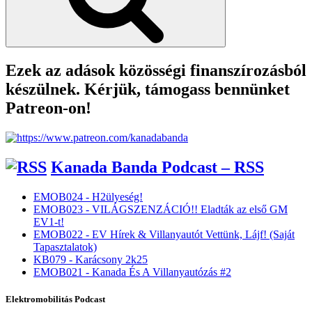
Ezek az adások közösségi finanszírozásból
készülnek. Kérjük, támogass bennünket
Patreon-on!
Kanada Banda Podcast – RSS
EMOB024 - H2ülyeség!
EMOB023 - VILÁGSZENZÁCIÓ!! Eladták az első GM
EV1-t!
EMOB022 - EV Hírek & Villanyautót Vettünk, Lájf! (Saját
Tapasztalatok)
KB079 - Karácsony 2k25
EMOB021 - Kanada És A Villanyautózás #2
Elektromobilitás Podcast