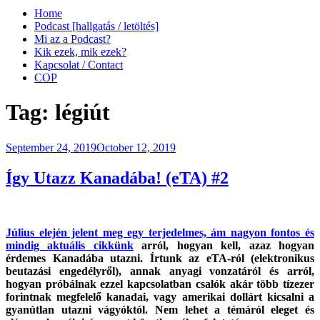
Home
Podcast [hallgatás / letöltés]
Mi az a Podcast?
Kik ezek, mik ezek?
Kapcsolat / Contact
COP
Tag:
légiút
Posted
September 24, 2019
October 12, 2019
on
Így Utazz Kanadába! (eTA) #2
Július elején jelent meg egy terjedelmes, ám nagyon fontos és
mindig aktuális cikkünk
arról, hogyan kell, azaz hogyan
érdemes Kanadába utazni. Írtunk az eTA-ról (elektronikus
beutazási engedélyről), annak anyagi vonzatáról és arról,
hogyan próbálnak ezzel kapcsolatban csalók akár több tízezer
forintnak megfelelő kanadai, vagy amerikai dollárt kicsalni a
gyanútlan utazni vágyóktól. Nem lehet a témáról eleget és