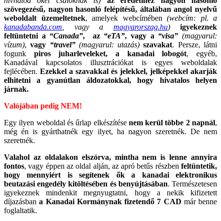
hívhatod őket csalóknak is)
az eredetihez nagyon hasonló
szövegezésű, nagyon hasonló felépítésű, általában angol nyelvű
weboldalt üzemeltetnek
, amelyek webcímében
(webcím: pl. a
kanadabanda.com
, vagy a
magyarorszag.hu
)
igyekeznek
feltüntetni a
“Canada”
, az
“eTA”
, vagy a
“visa”
(magyarul:
vízum)
,
vagy
“travel”
(magyarul: utazás)
szavakat
. Persze, látni
fogunk
piros juharleveleket, a kanadai lobogót
, egyéb,
Kanadával kapcsolatos illusztrációkat is egyes weboldalak
fejlécében.
Ezekkel a szavakkal és jelekkel, jelképekkel akarják
elhitetni a gyanútlan áldozatokkal, hogy hivatalos helyen
járnak.
Valójában pedig NEM!
Egy ilyen weboldal és űrlap elkészítése
nem kerül többe 2 napnál
,
még én is gyárthatnék egy ilyet, ha nagyon szeretnék. De nem
szeretnék.
Valahol az oldalakon elszórva, mintha nem is lenne annyira
fontos
, vagy éppen az oldal alján, az apró betűs részben
feltüntetik,
hogy mennyiért is segítenek ők a kanadai elektronikus
beutazási engedély kitöltésében és benyújtásában
. Természetesen
igyekeznek mindenkit megnyugtatni, hogy a nekik kifizetett
díjazásban
a Kanadai Kormánynak fizetendő 7 CAD
már benne
foglaltatik.