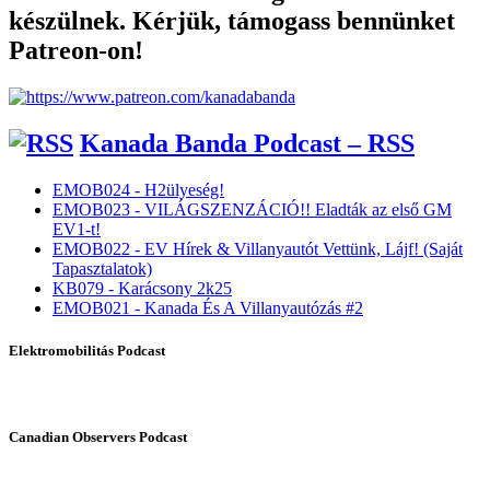
készülnek. Kérjük, támogass bennünket
Patreon-on!
Kanada Banda Podcast – RSS
EMOB024 - H2ülyeség!
EMOB023 - VILÁGSZENZÁCIÓ!! Eladták az első GM
EV1-t!
EMOB022 - EV Hírek & Villanyautót Vettünk, Lájf! (Saját
Tapasztalatok)
KB079 - Karácsony 2k25
EMOB021 - Kanada És A Villanyautózás #2
Elektromobilitás Podcast
Canadian Observers Podcast