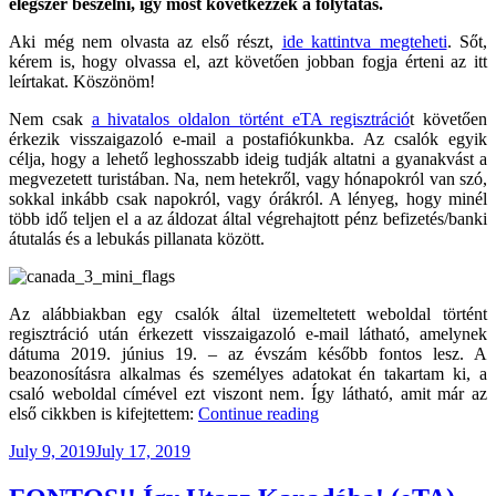
elégszer beszélni, így most következzék a folytatás.
Aki még nem olvasta az első részt,
ide kattintva megteheti
. Sőt,
kérem is, hogy olvassa el, azt követően jobban fogja érteni az itt
leírtakat. Köszönöm!
Nem csak
a hivatalos oldalon történt eTA regisztráció
t követően
érkezik visszaigazoló e-mail a postafiókunkba. Az csalók egyik
célja, hogy a lehető leghosszabb ideig tudják altatni a gyanakvást a
megvezetett turistában. Na, nem hetekről, vagy hónapokról van szó,
sokkal inkább csak napokról, vagy órákról. A lényeg, hogy minél
több idő teljen el a az áldozat által végrehajtott pénz befizetés/banki
átutalás és a lebukás pillanata között.
Az alábbiakban egy csalók által üzemeltetett weboldal történt
regisztráció után érkezett visszaigazoló e-mail látható, amelynek
dátuma 2019. június 19. – az évszám később fontos lesz. A
beazonosításra alkalmas és személyes adatokat én takartam ki, a
csaló weboldal címével ezt viszont nem. Így látható, amit már az
“Így
első cikkben is kifejtettem:
Continue reading
Utazz
Posted
July 9, 2019
July 17, 2019
Kanadába!
on
(eTA)
#2”