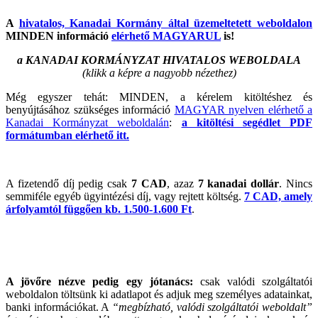
A
hivatalos, Kanadai Kormány által üzemeltetett weboldalon
MINDEN információ
elérhető MAGYARUL
is!
a KANADAI KORMÁNYZAT HIVATALOS WEBOLDALA
(klikk a képre a nagyobb nézethez)
Még egyszer tehát: MINDEN, a kérelem kitöltéshez és
benyújtásához szükséges információ
MAGYAR nyelven elérhető a
Kanadai Kormányzat weboldalán
:
a kitöltési segédlet PDF
formátumban elérhető itt.
A fizetendő díj pedig csak
7 CAD
, azaz
7 kanadai dollár
. Nincs
semmiféle egyéb ügyintézési díj, vagy rejtett költség.
7 CAD, amely
árfolyamtól függően kb. 1.500-1.600 Ft
.
A jövőre nézve pedig egy jótanács:
csak valódi szolgáltatói
weboldalon töltsünk ki adatlapot és adjuk meg személyes adatainkat,
banki információkat. A
“megbízható, valódi szolgáltatói weboldalt”