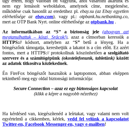
úgy értem, hogy valóban ott vagyunk, ahol vásárolni akarunk és
nem egy lemásolt weboldalon, amelynek címe, megjelenése,
működése csak hasonlít az eredetihez pl.
ebay.su
(az Ebay egyetlen
elérhetősége az
ebay.com
)
, vagy pl.:
otpbank.hu.netbanking.co
,
mert az OTP Bank Nyrt. online elérhetősége az
otpbank.hu
.
Az informatikában az
“S”
a biztonság jele
(ahogyan azt
megtanulhattuk – köszi, Srácok!)
, azaz a címsorban keressük a
HTTPS://
kódsort, amelyben az “
S”
betű a lényeg. Ha a
böngészőnk támogatja, kereshetjük a lakatot is a cím előtt. Ez azért
fontos, mert a HTTP
S
:// protokollnak köszönhetően
a szolgáltató
szervere és a számítógépünk
(okostelefonunk, tabletünk)
között
az adatok titkosítva közlekednek
.
Én FireFox böngészőt használok a laptopomon, abban eképpen
tekinthető meg egy oldal biztonsági információja:
Secure Connection – azaz ez egy biztonságos kapcsolat
(klikk a képre a nagyobb nézethez)
Ha kérdésed van, kiegészítenéd a leírtakat, vagy valami nem volt
egyértelmű a cikkemben, kérlek,
vedd fel velünk a kapcsolatot
Twitter-en, Facebook Messenger-en, vagy e-mailben
!