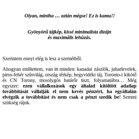
Olyan, mintha … aztán mégse! Ez is kamu!!
Gyönyörű tájkép, kissé minimalista dizájn
és maximális lehúzás.
Szerintem ennyi elég is lesz a szemétből.
Ahogyan említettem, van itt minden: kanadai zászlók, juharlevelek,
piros-fehér színvilág, ország térkép, hegyvidéki táj, Toronto-i kikötő
és CN Torony, mosolygós határőr tiszt, folyamatábra… Még
egyszer:
ezen vállalkozások egy általad kitöltött adatlap
továbbítását vállalják el nem kevés pénzért, ha egyáltalán
elvégzik a továbbítást és nem csak a pénzt szedik be
! Semmi
szükség rájuk.