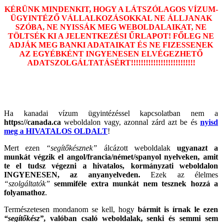
KÉRÜNK MINDENKIT, HOGY A LÁTSZÓLAGOS VÍZUM-
ÜGYINTÉZŐ VÁLLALKOZÁSOKKAL NE ÁLLJANAK
SZÓBA, NE NYISSÁK MEG WEBOLDALAIKAT, NE
TÖLTSÉK KI A JELENTKEZÉSI ŰRLAPOT! FŐLEG NE
ADJÁK MEG BANKI ADATAIKAT ÉS NE FIZESSENEK
AZ EGYÉBKÉNT INGYENESEN ELVÉGEZHETŐ
ADATSZOLGÁLTATÁSÉRT!!!!!!!!!!!!!!!!!!!!!!!!!!
Ha kanadai vízum ügyintézéssel kapcsolatban nem a
https://canada.ca
weboldalon vagy, azonnal zárd azt be és
nyisd
meg a HIVATALOS OLDALT
!
Mert ezen
“segítőkésznek”
álcázott weboldalak
ugyanazt a
munkát végzik el angol/francia/német/spanyol nyelveken, amit
te el tudsz végezni a hivatalos, kormányzati weboldalon
INGYENESEN, az anyanyelveden.
Ezek az élelmes
“szolgáltatók”
semmiféle extra munkát nem tesznek hozzá a
folyamathoz
.
Természetesen mondanom se kell, hogy
bármit is írnak le ezen
“segítőkész”
, valóban csaló weboldalak, senki és semmi sem