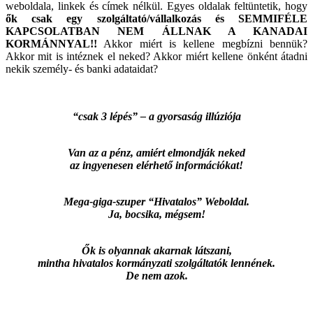
weboldala, linkek és címek nélkül. Egyes oldalak feltüntetik, hogy
ők csak egy szolgáltató/vállalkozás és SEMMIFÉLE
KAPCSOLATBAN NEM ÁLLNAK A KANADAI
KORMÁNNYAL!!
Akkor miért is kellene megbízni bennük?
Akkor mit is intéznek el neked? Akkor miért kellene önként átadni
nekik személy- és banki adataidat?
“csak 3 lépés” – a gyorsaság illúziója
Van az a pénz, amiért elmondják neked
az ingyenesen elérhető információkat!
Mega-giga-szuper “Hivatalos” Weboldal.
Ja, bocsika, mégsem!
Ők is olyannak akarnak látszani,
mintha hivatalos kormányzati szolgáltatók lennének.
De nem azok.