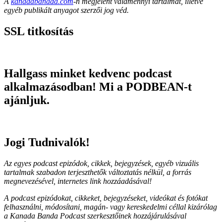
A
kanadabanada.com
-n megjelent valamennyi tartalmat, illetve
egyéb publikált anyagot szerzői jog véd.
SSL titkosítás
Hallgass minket kedvenc podcast
alkalmazásodban! Mi a PODBEAN-t
ajánljuk.
Jogi Tudnivalók!
Az egyes podcast epizódok, cikkek, bejegyzések, egyéb vizuális
tartalmak szabadon terjeszthetők változtatás nélkül, a forrás
megnevezésével, internetes link hozzáadásával!
A podcast epizódokat, cikkeket, bejegyzéseket, videókat és fotókat
felhasználni, módosítani, magán- vagy kereskedelmi céllal kizárólag
a Kanada Banda Podcast szerkesztőinek hozzájárulásával