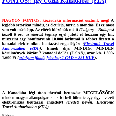
FONTOS!! Így Utazz Kanadába! (eTA)
NAGYON FONTOS, közérdekű információt osztunk meg!
A
legjobb sztorikat mindig az élet írja, tartja a mondás. És ez most
sem volt másképp. Az eltérő időzónák miatt
(Calgary – Budapest
között 8 óra az eltérés)
tegnap éjjel jutott el hozzám egy hír,
miszerint egy honfitársunk 10.000 forintnál is többet fizetett a
kanadai elektronikus beutazási engedélyért
(
Electronic Travel
Authorization (eTA)
)
. Ennek díja MINDIG, MINDEN
körülmények között 7 kanadai dollár
(7 CAD)
, azaz kb. 1.500-
1.600 Ft
(
árfolyam függő, jelenleg: 1 CAD = 221 HUF
)
.
A Kanadába légi úton történő beutazást MEGELŐZŐEN
minden magyar állampolgároknak
ki kell töltenie
egy úgynevezett
elektronikus beutazási engedélyt
(eredeti nevén: Electronic
Travel Authorization (eTA))
.
Ebben: