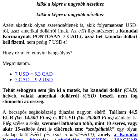
klikk a képre a nagyobb nézethez
klikk a képre a nagyobb nézethez
Azért akadnak olyan szerencsétlenek is, akik folyamatosan USD-
ről, azaz amerikai dollárról írnak. Az
eTA
ügyintézésért a
Kanadai
Kormánynak PONTOSAN 7 CAD-t, azaz hét kanadai dollárt
kell fizetni
, nem pedig 7 USD-t!
Hogy ez miért ennyire hangsúlyos?
Megmutatom.
7 USD = 5,3 CAD
7 CAD = 9,2 USD
Tehát sehogyan sem jön ki a matek, ha kanadai dollár
(CAD)
helyett valaki amerikai dollárról
(USD)
beszél, nem fog
stimmelni az összeg.
A becsapós segitőkészség díjazása nagyon eltérő. Találtam
44,5
EUR
(kb. 14.500 Ft-os)
és
87 USD
(kb. 25.300 Ft-os)
ajánlatot is.
Elég széles a skála,
szemmel láthatóan több, mint 10-szeres, vagy
akár 15-szörös árat is elkérnek eme
“szolgáltatók”
egy olyan
adatlap kitöltéséért
(és csak a kitöltésért!!)
,
amely
a Kanadai