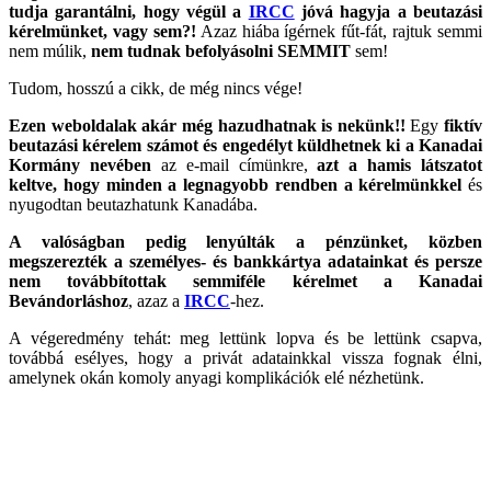
tudja garantálni, hogy végül a
IRCC
jóvá hagyja a beutazási
kérelmünket, vagy sem?!
Azaz hiába ígérnek fűt-fát, rajtuk semmi
nem múlik,
nem tudnak befolyásolni SEMMIT
sem!
Tudom, hosszú a cikk, de még nincs vége!
Ezen weboldalak akár még hazudhatnak is nekünk!!
Egy
fiktív
beutazási kérelem számot és engedélyt küldhetnek ki a Kanadai
Kormány nevében
az e-mail címünkre,
azt a hamis látszatot
keltve, hogy minden a legnagyobb rendben a kérelmünkkel
és
nyugodtan beutazhatunk Kanadába.
A valóságban pedig lenyúlták a pénzünket, közben
megszerezték a személyes- és bankkártya adatainkat és persze
nem továbbítottak semmiféle kérelmet a Kanadai
Bevándorláshoz
, azaz a
IRCC
-hez.
A végeredmény tehát: meg lettünk lopva és be lettünk csapva,
továbbá esélyes, hogy a privát adatainkkal vissza fognak élni,
amelynek okán komoly anyagi komplikációk elé nézhetünk.