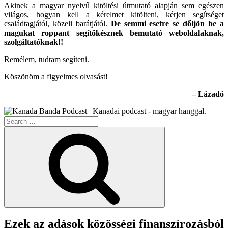
Akinek a magyar nyelvű kitöltési útmutató alapján sem egészen
világos, hogyan kell a kérelmet kitölteni, kérjen segítséget
családtagjától, közeli barátjától.
De semmi esetre se dőljön be a
magukat roppant segítőkésznek bemutató weboldalaknak,
szolgáltatóknak!!
Remélem, tudtam segíteni.
Köszönöm a figyelmes olvasást!
– Lázadó
Search
for:
Search
Ezek az adások közösségi finanszírozásból