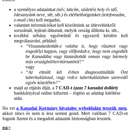
a személyes adatainkat
(név, lakcím, születési hely és idő,
édesanyánk neve, stb, stb.)
és elérhetőségeinket
(telefonszám,
e-mail cím)
kell megadni,
valamint információkat kell közölnünk az útlevelünkről:
sorszámát, lejárati dátumát, melyik ország állította ki, stb.,
továbbá néhány egyértelmű és egyszerű kérdést kell
megválaszolni, például:
“Visszautasították-e valaha is, hogy vízumot vagy
engedélyt kapjon, vagy előfordult-e, hogy nem engedték
be Kanadába vagy kiutasították onnan vagy bármely
más országból/territóriumból?”
vagy
“Az elmúlt két évben diagnosztizálták Önt
tuberkulózissal, vagy volt-e tuberkulózisban szenvedő
egyén közelében?”
majd az eljárás díját, a
7 CAD-t
(azaz 7 kanadai dollárt)
bankkártyával online kifizetni – rögtön az adatlap kitöltése
után.
Ha ezt
a Kanadai Kormány hivatalos weboldalán tesszük meg
,
akkor nincs és nem is lesz semmi gond. Mert valóban 7 CAD-ot
fogunk fizetni és a megadott adataink biztonságban lesznek.
DE!