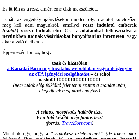
És itt jön az a rész, amiért eme cikk megszületett.
Tehát: az engedély igénylésekor minden olyan adatot kötelezően
meg kell adni magunkról, amellyel
rossz indulatú emberek
(csalók)
vissza tudnak élni
. Ők az
adatainkat felhasználva a
nevünkben tudnak vásárlásokat bonyolítani az interneten
, vagy
akár a való életben is.
Éppen ezért fontos, hogy
csak és kizárólag
a Kanadai Kormány hivatalos weboldalán vegyünk igénybe
az eTA igénylési szolgáltatást
– és sehol
máshol!!!!!!!!!!!!!!!!!!!!!!!!!!!!!!!!
(nem tudok elég felkiáltó jelet tenni ezután a mondat után,
elégedjetek meg most ennyivel)
A csinos, mosolygós határőr tiszt.
Ez a fotó később még fontos lesz!
(forrás:
TravelSort.com
)
Mondjuk úgy, hogy a
“segítőkész üzletemberek”
(de tőlem akár