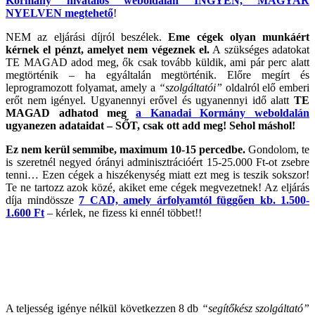
Kormány hivatalos weboldalán INGYEN, MAGYAR
NYELVEN megtehető
!
NEM az eljárási díjról beszélek.
Eme cégek olyan munkáért
kérnek el pénzt, amelyet nem végeznek el.
A szükséges adatokat
TE MAGAD adod meg, ők csak tovább küldik, ami pár perc alatt
megtörténik – ha egyáltalán megtörténik. Előre megírt és
leprogramozott folyamat, amely a
“szolgáltatói”
oldalról elő emberi
erőt nem igényel. Ugyanennyi erővel és ugyanennyi idő alatt
TE
MAGAD adhatod meg
a Kanadai Kormány weboldalán
ugyanezen adataidat – SŐT, csak ott add meg! Sehol máshol!
Ez nem kerül semmibe, maximum 10-15 percedbe.
Gondolom, te
is szeretnél negyed órányi adminisztrációért 15-25.000 Ft-ot zsebre
tenni… Ezen cégek a hiszékenység miatt ezt meg is teszik sokszor!
Te ne tartozz azok közé, akiket eme cégek megvezetnek! Az eljárás
díja mindössze
7 CAD, amely árfolyamtól függően kb. 1.500-
1.600 Ft
– kérlek, ne fizess ki ennél többet!!
A teljesség igénye nélkül következzen 8 db
“segítőkész szolgáltató”