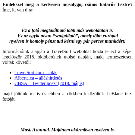
Emlékszel még a kedvesen mosolygó, csinos határőr tisztre?
Íme, itt van újra:
Ez a fotó megtalálható több más weboldalon is.
Ez az egyik olyan “szolgáltató”, amely több európai
nyelven is komoly pénzt tud kérni egy pár perces munkáért!
Információink alapján a TravelSort weboldal hozta le ezt a képet
legelőször 2015. októberének utolsó napján, majd természetesen
voltak követői:
TravelSort.com – cikk
Alberta.ca – álláshirdetés
CBSA – Twitter poszt (2018. május)
majd jöttünk mi is és ebben a cikkben leközöltük LeBlanc tiszt
fotóját.
Most. Azonnal. Majdnem akármilyen nyelven is.