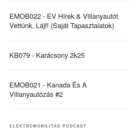
EMOB022 - EV Hírek & Villanyautót
Vettünk, Lájf! (Saját Tapasztalatok)
KB079 - Karácsony 2k25
EMOB021 - Kanada És A
Villanyautózás #2
ELEKTROMOBILITÁS PODCAST