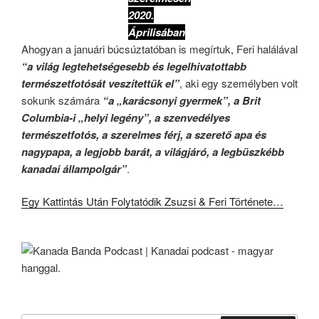
2020.
Áprilisában
Ahogyan a januári búcsúztatóban is megírtuk, Feri halálával
“a világ legtehetségesebb és legelhivatottabb
természetfotósát veszítettük el”
, aki egy személyben volt
sokunk számára
“a „karácsonyi gyermek”, a Brit
Columbia-i „helyi legény”, a szenvedélyes
természetfotós, a szerelmes férj, a szerető apa és
nagypapa, a legjobb barát, a világjáró, a legbüszkébb
kanadai állampolgár”
.
Egy Kattintás Után Folytatódik Zsuzsi & Feri Története…