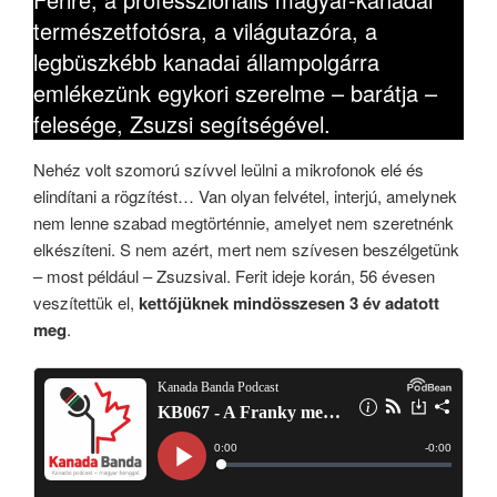
természetfotósra, a világutazóra, a
legbüszkébb kanadai állampolgárra
emlékezünk egykori szerelme – barátja –
felesége, Zsuzsi segítségével.
Nehéz volt szomorú szívvel leülni a mikrofonok elé és
elindítani a rögzítést… Van olyan felvétel, interjú, amelynek
nem lenne szabad megtörténnie, amelyet nem szeretnénk
elkészíteni. S nem azért, mert nem szívesen beszélgetünk
– most például – Zsuzsival. Ferit ideje korán, 56 évesen
veszítettük el,
kettőjüknek mindösszesen 3 év adatott
meg
.