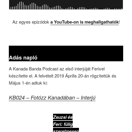
Az egyes epizódok
a YouTube-on is meghallgathatók
!
.
Adás napló
A Kanada Banda Podcast az első interjúját Ferivel
készítette el. A felvételt 2019 Április 20-án rögzítettük és
Május 1-én adtuk ki:
KB024 – Fotózz Kanadában – Interjú
Zsuzsi és
Feri: fülig
szerelmesen