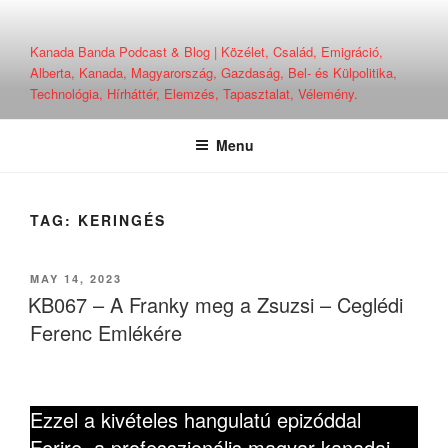
Skip
to
Kanada Banda Podcast & Blog | Közélet, Család, Emigráció,
content
Alberta, Kanada, Magyarország, Gazdaság, Bel- és Külpolitika,
Technológia, Hírháttér, Elemzés, Tapasztalat, Vélemény.
Menu
TAG:
KERINGÉS
POSTED
MAY 14, 2023
ON
KB067 – A Franky meg a Zsuzsi – Ceglédi
Ferenc Emlékére
Ezzel a kivételes hangulatú epizóddal
Ferire, a professzionális magyar-kanadai