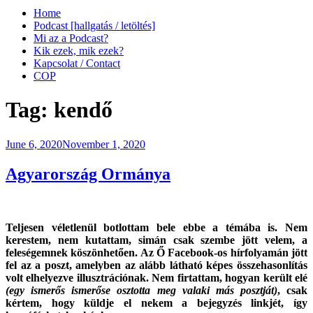
Home
Podcast [hallgatás / letöltés]
Mi az a Podcast?
Kik ezek, mik ezek?
Kapcsolat / Contact
COP
Tag:
kendő
Posted
June 6, 2020
November 1, 2020
on
Agyarország Ormánya
Teljesen véletlenül botlottam bele ebbe a témába is. Nem
kerestem, nem kutattam, simán csak szembe jött velem, a
feleségemnek köszönhetően. Az Ő Facebook-os hírfolyamán jött
fel az a poszt, amelyben az alább látható képes összehasonlítás
volt elhelyezve illusztrációnak. Nem firtattam, hogyan került elé
(egy ismerős ismerőse osztotta meg valaki más posztját)
, csak
kértem, hogy küldje el nekem a bejegyzés linkjét, így