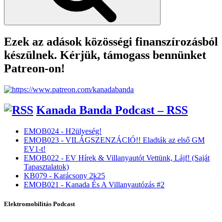
Ezek az adások közösségi finanszírozásból
készülnek. Kérjük, támogass bennünket
Patreon-on!
Kanada Banda Podcast – RSS
EMOB024 - H2ülyeség!
EMOB023 - VILÁGSZENZÁCIÓ!! Eladták az első GM
EV1-t!
EMOB022 - EV Hírek & Villanyautót Vettünk, Lájf! (Saját
Tapasztalatok)
KB079 - Karácsony 2k25
EMOB021 - Kanada És A Villanyautózás #2
Elektromobilitás Podcast