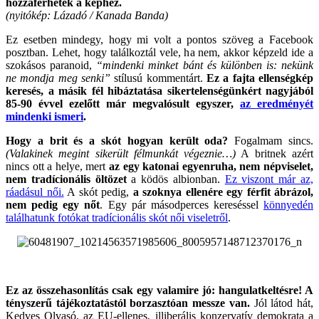
hozzáférhetek a képhez.
(nyitókép: Lázadó / Kanada Banda)
Ez esetben mindegy, hogy mi volt a pontos szöveg a Facebook
posztban. Lehet, hogy találkoztál vele, ha nem, akkor képzeld ide a
szokásos paranoid,
“mindenki minket bánt és különben is: nekünk
ne mondja meg senki”
stílusú kommentárt.
Ez a fajta ellenségkép
keresés, a másik fél hibáztatása sikertelenségünkért nagyjából
85-90 évvel ezelőtt már megvalósult egyszer,
az eredményét
mindenki ismeri
.
Hogy a brit és a skót hogyan került oda?
Fogalmam sincs.
(Valakinek megint sikerült félmunkát végeznie…)
A britnek azért
nincs ott a helye, mert
az egy katonai egyenruha, nem népviselet,
nem tradícionális öltözet
a ködös albionban.
Ez viszont már az,
ráadásul női.
A skót pedig,
a szoknya ellenére egy férfit ábrázol,
nem pedig egy nőt
. Egy pár másodperces kereséssel
könnyedén
találhatunk fotókat tradícionális skót női viseletről
.
.
Ez az összehasonlítás csak egy valamire jó: hangulatkeltésre! A
tényszerű tájékoztatástól borzasztóan messze van.
Jól látod hát,
Kedves Olvasó, az EU-ellenes, illiberális konzervatív demokrata a