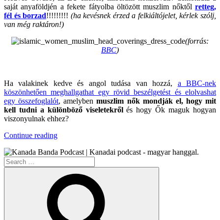
saját anyaföldjén a fekete fátyolba öltözött muszlim nőktől
retteg,
fél és borzad
!!!!!!!!!
(ha kevésnek érzed a felkiáltójelet, kérlek szólj,
van még raktáron!)
(forrás:
BBC
)
.
Ha valakinek kedve és angol tudása van hozzá,
a BBC-nek
köszönhetően meghallgathat egy rövid beszélgetést és elolvashat
egy összefoglalót
, amelyben
muszlim nők mondják el, hogy mit
kell tudni a különböző viseletekről
és hogy Ők maguk hogyan
viszonyulnak ehhez?
“Agyarország
Continue reading
Ormánya”
Search
for:
Search