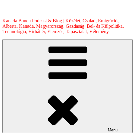
Skip
to
content
Kanada Banda Podcast & Blog | Közélet, Család, Emigráció,
Alberta, Kanada, Magyarország, Gazdaság, Bel- és Külpolitika,
Technológia, Hírháttér, Elemzés, Tapasztalat, Vélemény.
Menu