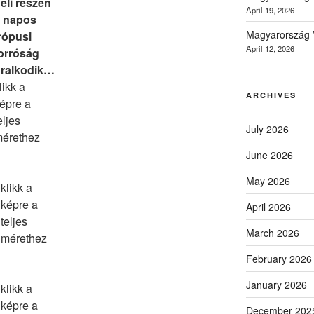
éli részén
April 19, 2026
 napos
Magyarország V
rópusi
April 12, 2026
orróság
ralkodik…
likk a
ARCHIVES
épre a
eljes
July 2026
érethez
June 2026
May 2026
klikk a
képre a
April 2026
teljes
March 2026
mérethez
February 2026
January 2026
klikk a
képre a
December 202