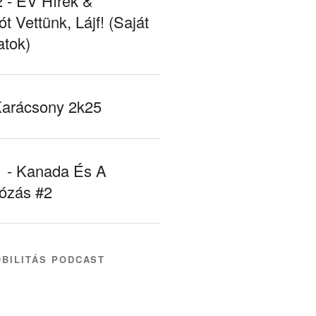
- EV Hírek &
ót Vettünk, Lájf! (Saját
atok)
Karácsony 2k25
- Kanada És A
tózás #2
BILITÁS PODCAST