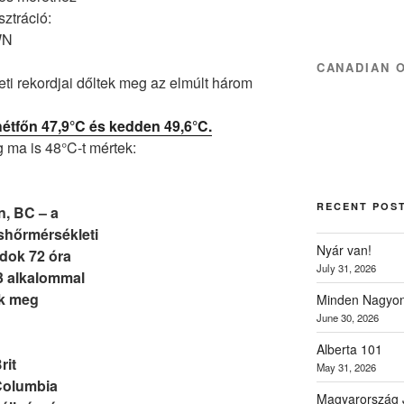
usztráció:
WN
CANADIAN 
ti rekordjai dőltek meg az elmúlt három
hétfőn 47,9°C és kedden 49,6°C.
 ma is 48°C-t mértek:
RECENT POS
n, BC – a
shőrmérsékleti
Nyár van!
dok 72 óra
July 31, 2026
 3 alkalommal
ek meg
Minden Nagyon
June 30, 2026
Alberta 101
rit
May 31, 2026
olumbia
Magyarország 