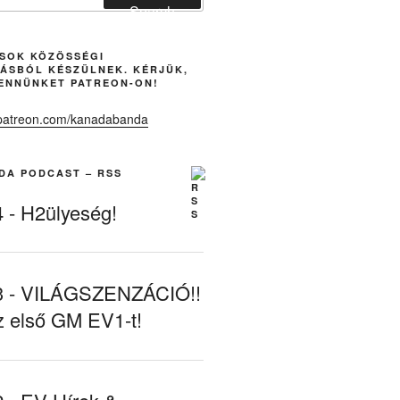
Search
ÁSOK KÖZÖSSÉGI
ÁSBÓL KÉSZÜLNEK. KÉRJÜK,
ENNÜNKET PATREON-ON!
DA PODCAST – RSS
- H2ülyeség!
- VILÁGSZENZÁCIÓ!!
z első GM EV1-t!