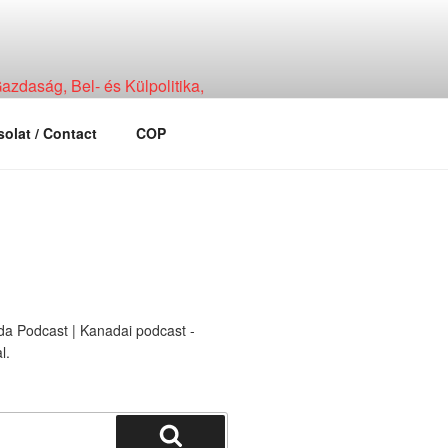
zdaság, Bel- és Külpolitika,
olat / Contact
COP