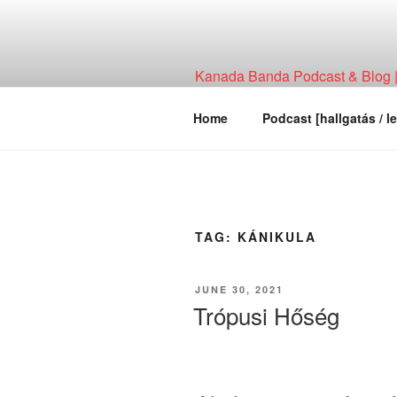
Skip
to
content
Kanada Banda Podcast & Blog | 
Technológia, Hírháttér, Elemzés
Home
Podcast [hallgatás / le
TAG:
KÁNIKULA
POSTED
JUNE 30, 2021
ON
Trópusi Hőség