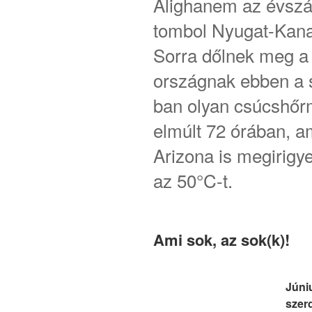
Alighanem az évszá
tombol Nyugat-Kana
Sorra dőlnek meg a
országnak ebben a 
ban olyan csúcshőr
elmúlt 72 órában, a
Arizona is megirigy
az 50°C-t.
Ami sok, az sok(k)!
Júni
szer