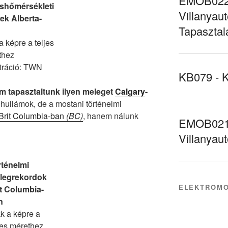
EMOB022 
shőmérsékleti
Villanyaut
ek Alberta-
Tapasztal
 a képre a teljes
thez
ztráció: TWN
KB079 - 
 tapasztaltunk ilyen meleget
Calgary
-
őhullámok, de a mostani történelmi
Brit Columbia-ban
(BC)
, hanem nálunk
EMOB021 
Villanyau
rténelmi
legrekordok
ELEKTROMO
it Columbia-
n
kk a képre a
jes mérethez