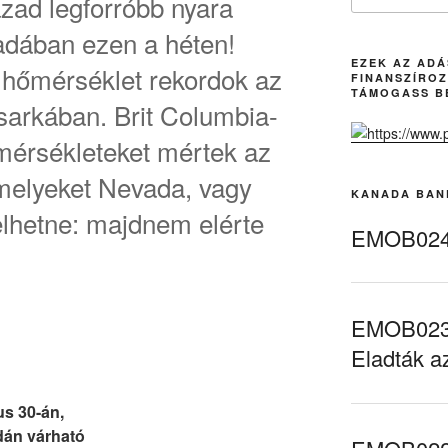
zad legforróbb nyara
dában ezen a héten!
EZEK AZ AD
 hőmérséklet rekordok az
FINANSZÍROZ
TÁMOGASS B
sarkában. Brit Columbia-
mérsékleteket mértek az
melyeket Nevada, vagy
KANADA BAN
elhetne: majdnem elérte
EMOB024 
EMOB023 
Eladták a
us 30-án,
dán várható