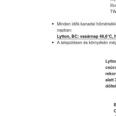
ill
T
Minden idők kanadai hőmérsékle
napban:
Lytton, BC: vasárnap 46,6°C, 
A településen és környékén még
Lytto
csúc
rekor
alatt
dőlt
B
C