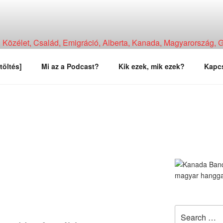
Közélet, Család, Emigráció, Alberta, Kanada, Magyarország, Ga
, Tapasztalat, Vélemény.
töltés]
Mi az a Podcast?
Kik ezek, mik ezek?
Kapcs
Search
for: