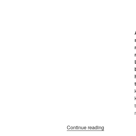
“Trópusi
Continue reading
Hőség”