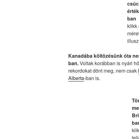
csúc
érték
ban
klikk
mére
illus
Kanadába költözésünk óta nem
ban.
Voltak korábban is nyári h
rekordokat dönt meg, nem csak
Alberta
-ban is.
Tö
me
Br
ba
kli
tel