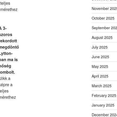
teljes
November 202
mérethez
October 2025
A 3-
September 20
szoros
August 2025
rekordott
megdöntő
July 2025
Lytton-
June 2025
ban ma is
hőség
May 2025
tombolt.
April 2025
klikk a
képre a
March 2025
teljes
February 2025
mérethez
January 2025
December 202