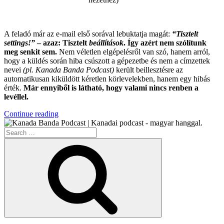
.
A feladó már az e-mail első sorával lebuktatja magát:
“Tisztelt
settings!”
– azaz: Tisztelt
beállítások
. Így azért nem szólítunk
meg senkit sem.
Nem véletlen elgépelésről van szó, hanem arról,
hogy a küldés során hiba csúszott a gépezetbe és nem a címzettek
nevei
(pl. Kanada Banda Podcast)
került beillesztésre az
automatikusan kiküldött kéretlen körlevelekben, hanem egy hibás
érték.
Már ennyiből is látható, hogy valami nincs renben a
levéllel.
“Az
Continue reading
Év
Search
Leghülyébb
for:
Kéretlen
Search
Levele”