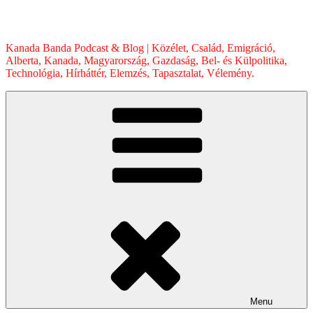
Skip
to
content
Kanada Banda Podcast & Blog | Közélet, Család, Emigráció,
Alberta, Kanada, Magyarország, Gazdaság, Bel- és Külpolitika,
Technológia, Hírháttér, Elemzés, Tapasztalat, Vélemény.
Menu