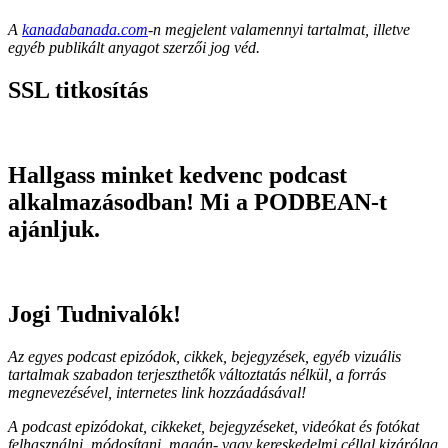
A
kanadabanada.com
-n megjelent valamennyi tartalmat, illetve
egyéb publikált anyagot szerzői jog véd.
SSL titkosítás
Hallgass minket kedvenc podcast
alkalmazásodban! Mi a PODBEAN-t
ajánljuk.
Jogi Tudnivalók!
Az egyes podcast epizódok, cikkek, bejegyzések, egyéb vizuális
tartalmak szabadon terjeszthetők változtatás nélkül, a forrás
megnevezésével, internetes link hozzáadásával!
A podcast epizódokat, cikkeket, bejegyzéseket, videókat és fotókat
felhasználni, módosítani, magán- vagy kereskedelmi céllal kizárólag