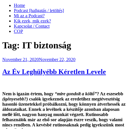
Home
Podcast [hallgatás / letöltés]
Mi az a Podcast?
Kik ezek, mik ezek?
Kapcsolat / Contact
COP
Tag:
IT biztonság
Posted
November 21, 2020
November 22, 2020
on
Az Év Leghülyébb Kéretlen Levele
Nem is igazán értem, hogy
“mire gondolt a költő”
? Az eszesebb
(igényesebb?)
csalók igyekeznek az eredetihez megtévesztésig
hasonló üzenetekkel próbálkozni, hogy könnyen átverhessék az
áldozataikat. Ennek a levélnek a készítője azonban alaposan
mellé lőtt, nagyon hanyag munkát végzett. Rutinosabb
felhasználók már az első sor alapján észre veszik, hogy valami
nincs rendben. A kevésbé rutinosaknak pedig igyekszünk most