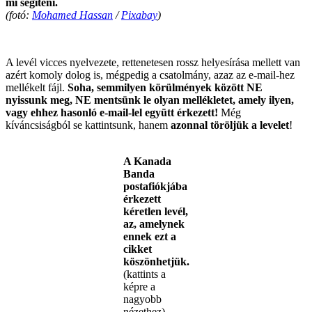
mi segíteni.
(fotó:
Mohamed Hassan
/
Pixabay
)
.
A levél vicces nyelvezete, rettenetesen rossz helyesírása mellett van
azért komoly dolog is, mégpedig a csatolmány, azaz az e-mail-hez
mellékelt fájl.
Soha, semmilyen körülmények között NE
nyissunk meg, NE mentsünk le olyan mellékletet, amely ilyen,
vagy ehhez hasonló e-mail-lel együtt érkezett!
Még
kíváncsiságból se kattintsunk, hanem
azonnal töröljük a levelet
!
A Kanada
Banda
postafiókjába
érkezett
kéretlen levél,
az, amelynek
ennek ezt a
cikket
köszönhetjük.
(kattints a
képre a
nagyobb
nézethez)