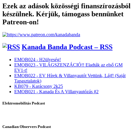
Ezek az adások közösségi finanszírozásból
készülnek. Kérjük, támogass bennünket
Patreon-on!
Kanada Banda Podcast – RSS
EMOB024 - H2ülyeség!
EMOB023 - VILÁGSZENZÁCIÓ!! Eladták az első GM
EV1-t!
EMOB022 - EV Hírek & Villanyautót Vettünk, Lájf! (Saját
Tapasztalatok)
KB079 - Karácsony 2k25
EMOB021 - Kanada És A Villanyautózás #2
Elektromobilitás Podcast
Canadian Observers Podcast