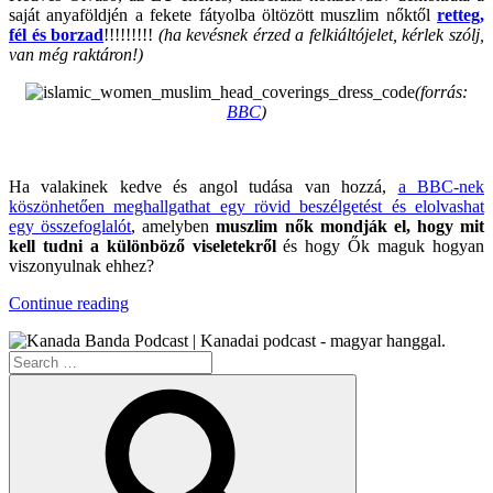
saját anyaföldjén a fekete fátyolba öltözött muszlim nőktől
retteg,
fél és borzad
!!!!!!!!!
(ha kevésnek érzed a felkiáltójelet, kérlek szólj,
van még raktáron!)
(forrás:
BBC
)
.
Ha valakinek kedve és angol tudása van hozzá,
a BBC-nek
köszönhetően meghallgathat egy rövid beszélgetést és elolvashat
egy összefoglalót
, amelyben
muszlim nők mondják el, hogy mit
kell tudni a különböző viseletekről
és hogy Ők maguk hogyan
viszonyulnak ehhez?
“Agyarország
Continue reading
Ormánya”
Search
for:
Search