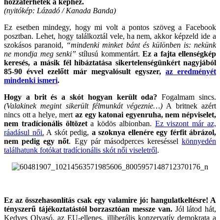
hozzáférhetek a képhez.
(nyitókép: Lázadó / Kanada Banda)
Ez esetben mindegy, hogy mi volt a pontos szöveg a Facebook
posztban. Lehet, hogy találkoztál vele, ha nem, akkor képzeld ide a
szokásos paranoid,
“mindenki minket bánt és különben is: nekünk
ne mondja meg senki”
stílusú kommentárt.
Ez a fajta ellenségkép
keresés, a másik fél hibáztatása sikertelenségünkért nagyjából
85-90 évvel ezelőtt már megvalósult egyszer,
az eredményét
mindenki ismeri
.
Hogy a brit és a skót hogyan került oda?
Fogalmam sincs.
(Valakinek megint sikerült félmunkát végeznie…)
A britnek azért
nincs ott a helye, mert
az egy katonai egyenruha, nem népviselet,
nem tradícionális öltözet
a ködös albionban.
Ez viszont már az,
ráadásul női.
A skót pedig,
a szoknya ellenére egy férfit ábrázol,
nem pedig egy nőt
. Egy pár másodperces kereséssel
könnyedén
találhatunk fotókat tradícionális skót női viseletről
.
.
Ez az összehasonlítás csak egy valamire jó: hangulatkeltésre! A
tényszerű tájékoztatástól borzasztóan messze van.
Jól látod hát,
Kedves Olvasó, az EU-ellenes, illiberális konzervatív demokrata a