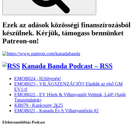
Ezek az adások közösségi finanszírozásból
készülnek. Kérjük, támogass bennünket
Patreon-on!
Kanada Banda Podcast – RSS
EMOB024 - H2ülyeség!
EMOB023 - VILÁGSZENZÁCIÓ!! Eladták az első GM
EV1-t!
EMOB022 - EV Hírek & Villanyautót Vettünk, Lájf! (Saját
Tapasztalatok)
KB079 - Karácsony 2k25
EMOB021 - Kanada És A Villanyautózás #2
Elektromobilitás Podcast