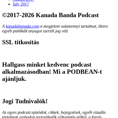
July 2017
©2017-2026 Kanada Banda Podcast
A
kanadabanada.com
-n megjelent valamennyi tartalmat, illetve
egyéb publikált anyagot szerzői jog véd.
SSL titkosítás
Hallgass minket kedvenc podcast
alkalmazásodban! Mi a PODBEAN-t
ajánljuk.
Jogi Tudnivalók!
Az egyes podcast epizódok, cikkek, bejegyzések, egyéb vizuális
tartalmak szabadon terjeszthetők változtatás nélkül, a forrás