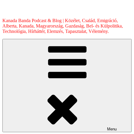
Skip
to
content
Kanada Banda Podcast & Blog | Közélet, Család, Emigráció,
Alberta, Kanada, Magyarország, Gazdaság, Bel- és Külpolitika,
Technológia, Hírháttér, Elemzés, Tapasztalat, Vélemény.
Menu