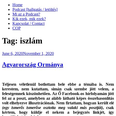
Home
Podcast [hallgatás / letöltés]
Mi az a Podcast?
Kik ezek, mik ezek?
Kapcsolat / Contact
COP
Tag:
iszlám
Posted
June 6, 2020
November 1, 2020
on
Agyarország Ormánya
Teljesen véletlenül botlottam bele ebbe a témába is. Nem
kerestem, nem kutattam, simán csak szembe jött velem, a
feleségemnek köszönhetően. Az Ő Facebook-os hírfolyamán jött
fel az a poszt, amelyben az alább látható képes összehasonlítás
volt elhelyezve illusztrációnak. Nem firtattam, hogyan került elé
(egy ismerős ismerőse osztotta meg valaki más posztját)
, csak
kértem, hogy küldje el nekem a bejegyzés linkjét, így