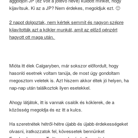
aggódjon JP (ez volt a jótevő neve) küldött minket, hogy
kijavítsuk. Ki az a JP? Nem érdekes, megoldjuk ezt. 🙂
2 napot dolgoztak, nem kértek semmit és nagyon szépre
kijavították azt a kókler munkát, amit az előző pénzért
hagyott ott maga után.
Mióta itt élek Calgaryben, már sokszor előfordult, hogy
hasonló esetnek voltam tanúja, de most úgy gondoltam
megosztom veletek is. Azt hiszem akkor éltek jó helyen, ha
nap-nap után találkoztok ilyen esetekkel.
Ahogy látjátok, itt is vannak csalók és kóklerek, de a
közösség megoldja és ez itt a kulcs.
Ha szeretnétek hétről-hétre újabb és újabb érdekességeket
olvasni, iratkozzatok fel, kövessetek bennünket