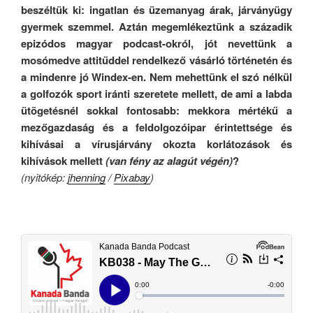
beszéltük ki: ingatlan és üzemanyag árak, járványügy
gyermek szemmel. Aztán megemlékeztünk a századik
epizódos magyar podcast-okról, jót nevettünk a
mosómedve attitűddel rendelkező vásárló történetén és
a mindenre jó Windex-en. Nem mehettünk el szó nélkül
a golfozók sport iránti szeretete mellett, de ami a labda
ütögetésnél sokkal fontosabb: mekkora mértékű a
mezőgazdaság és a feldolgozóipar érintettsége és
kihívásai a vírusjárvány okozta korlátozások és
kihívások mellett
(van fény az alagút végén)
?
(nyitókép:
jhenning
/
Pixabay
)
.