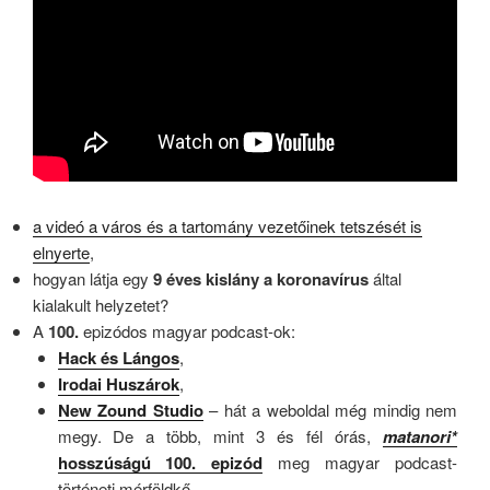
a videó a város és a tartomány vezetőinek tetszését is
elnyerte
,
hogyan látja egy
9 éves kislány a koronavírus
által
kialakult helyzetet?
A
100.
epizódos magyar podcast-ok:
Hack és Lángos
,
Irodai Huszárok
,
New Zound Studio
– hát a weboldal még mindig nem
megy. De a több, mint 3 és fél órás,
matanori*
hosszúságú 100. epizód
meg magyar podcast-
történeti mérföldkő.