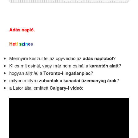
..
Adás napló.
H
e
t
i
s
z
í
n
e
s
Mennyire készül fel az ügyvédnő az
adás naplóból
?
Ki és mit csinál, vagy már nem csinál a
karantén alatt
?
hogyan áll
(t le)
a
Toronto-i ingatlanpiac
?
milyen mélyre
zuhantak a kanadai üzemanyag árak
?
a Lator által említett
Calgary-i videó
: