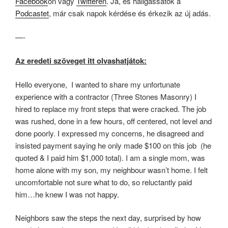
Facebook
on vagy
Twitteren
. Ja, és hallgassátok a
Podcastet
, már csak napok kérdése és érkezik az új adás.
—-
Az eredeti szöveget itt olvashatjátok:
Hello everyone,
I wanted to share my unfortunate
experience with a contractor (Three Stones Masonry) I
hired to replace my front steps that were cracked. The job
was rushed, done in a few hours, off centered, not level and
done poorly. I expressed my concerns, he disagreed and
insisted payment saying he only made $100 on this job
(he
quoted & I paid him $1,000 total). I am a single mom, was
home alone with my son, my neighbour wasn’t home. I felt
uncomfortable not sure what to do, so reluctantly paid
him…he knew I was not happy.
Neighbors saw the steps the next day, surprised by how