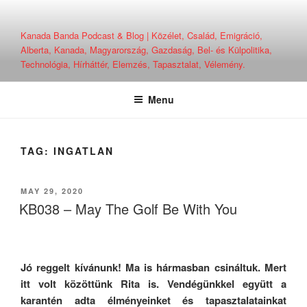
Skip
to
Kanada Banda Podcast & Blog | Közélet, Család, Emigráció,
content
Alberta, Kanada, Magyarország, Gazdaság, Bel- és Külpolitika,
Technológia, Hírháttér, Elemzés, Tapasztalat, Vélemény.
Menu
TAG:
INGATLAN
POSTED
MAY 29, 2020
ON
KB038 – May The Golf Be With You
Jó reggelt kívánunk! Ma is hármasban csináltuk. Mert
itt volt közöttünk Rita is. Vendégünkkel együtt a
karantén adta élményeinket és tapasztalatainkat