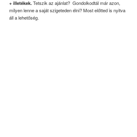
+ illetékek.
Tetszik az ajánlat? Gondolkodtál már azon,
milyen lenne a saját szigeteden élni? Most előtted is nyitva
áll a lehetőség.