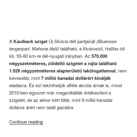
A
Kaulback sziget
Új-Skócia déli partjainál
(Bluenose
tengerpart, Mahone öböl)
található, a fővárostól, Halifax-tól
kb. 55-60 km-re dél-nyugati irányban. Az
570.000
négyszetméteres, zöldellő szigetet a rajta található
1.026 négyzetméteres alapterületű lakóingatlannal
, nem
kevesebb, mint
7 millió kanadai dollárért kínálják
eladásra. És ezt tekinthetjük afféle akciós árnak is, mivel
2010-ben egyszer már megpróbálták értékesíteni a
szigetet, de az akkor kért több, mint 9 millió kanadai
dolláros árért nem talált gazdára.
“Kanadai
Continue reading
Magánsziget
Eladó!