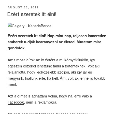
May
The
POSTED
AUGUST 22, 2019
ON
Golf
Ezért szeretek itt élni!
Be
With
You”
Ezért szeretek itt élni! Nap mint nap, teljesen ismeretlen
emberek tudják bearanyozni az életed. Mutatom mire
gondolok.
Amit most leírok az itt történt a mi környékünkön, így
egészen közelről lehettünk tanúi a történteknek. Volt aki
felajánlotta, hogy legközelebb szóljon, aki így jár és
megyünk, kiállunk érte, ha kell. Ám, volt aki ennél is tovább
ment.
Azt a címet is adhattam volna, hogy na, erre való a
Facebook
, nem a reklámokra.
Az eset nemrégen történt és teljesen hétköznapi