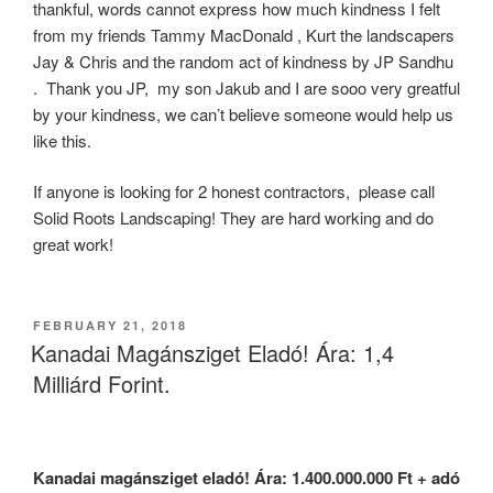
thankful, words cannot express how much kindness I felt
from my friends Tammy MacDonald , Kurt the landscapers
Jay & Chris and the random act of kindness by JP Sandhu
.
Thank you JP,
my son Jakub and I are sooo very greatful
by your kindness, we can’t believe someone would help us
like this.
If anyone is looking for 2 honest contractors,
please call
Solid Roots Landscaping! They are hard working and do
great work!
POSTED
FEBRUARY 21, 2018
ON
Kanadai Magánsziget Eladó! Ára: 1,4
Milliárd Forint.
Kanadai magánsziget eladó! Ára: 1.400.000.000 Ft + adó