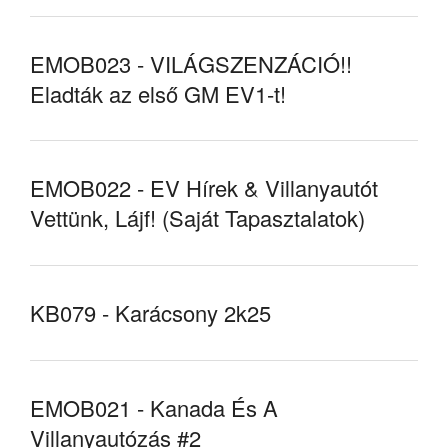
EMOB023 - VILÁGSZENZÁCIÓ!!
Eladták az első GM EV1-t!
EMOB022 - EV Hírek & Villanyautót
Vettünk, Lájf! (Saját Tapasztalatok)
KB079 - Karácsony 2k25
EMOB021 - Kanada És A
Villanyautózás #2