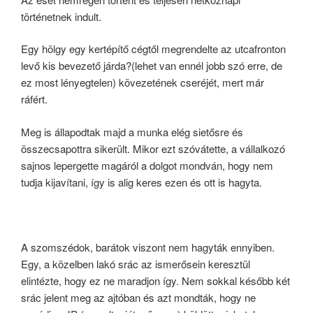
történetnek indult.
Egy hölgy egy kertépítő cégtől megrendelte az utcafronton
levő kis bevezető járda?(lehet van ennél jobb szó erre, de
ez most lényegtelen) kövezetének cseréjét, mert már
ráfért.
Meg is állapodtak majd a munka elég sietősre és
összecsapottra sikerült. Mikor ezt szóvátette, a vállalkozó
sajnos lepergette magáról a dolgot mondván, hogy nem
tudja kijavítani, így is alig keres ezen és ott is hagyta.
A szomszédok, barátok viszont nem hagyták ennyiben.
Egy, a közelben lakó srác az ismerősein keresztül
elintézte, hogy ez ne maradjon így. Nem sokkal később két
srác jelent meg az ajtóban és azt mondták, hogy ne