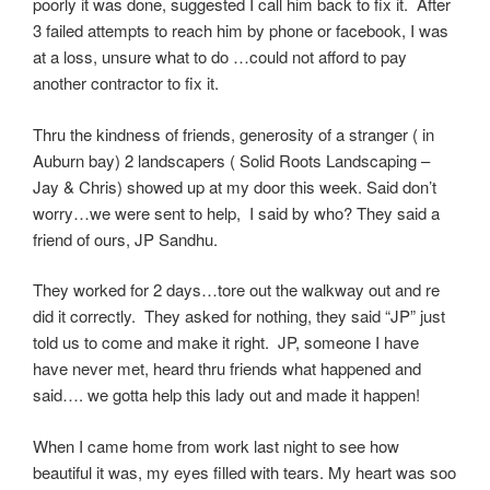
poorly it was done, suggested I call him back to fix it.
After
3 failed attempts to reach him by phone or facebook, I was
at a loss, unsure what to do …could not afford to pay
another contractor to fix it.
Thru the kindness of friends, generosity of a stranger ( in
Auburn bay) 2 landscapers ( Solid Roots Landscaping –
Jay & Chris) showed up at my door this week. Said don’t
worry…we were sent to help,
I said by who? They said a
friend of ours, JP Sandhu.
They worked for 2 days…tore out the walkway out and re
did it correctly.
They asked for nothing, they said “JP” just
told us to come and make it right.
JP, someone I have
have never met, heard thru friends what happened and
said…. we gotta help this lady out and made it happen!
When I came home from work last night to see how
beautiful it was, my eyes filled with tears. My heart was soo