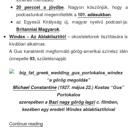
20 perccel a jövőbe
. Nagyon köszönjük, hogy a
podcastunkat megemlítették a
101. adásukban
.
az Egyesül Királyság új, magyar nyelvű podcast-ja:
Britanniai Magyarok
.
Windex
– Az Ablaktisztító!
– okostelefonok tisztítására is
kiválóan alkalmas.
A Gus karakterét megformáló görög-amerikai színész idén
ünnepelte
93.
születésnapját.
“a görög megoldás”
Michael Constantine
(1927. május 22.) Kostas “Gus”
Portokalos
szerepében a
Bazi nagy görög lagzi
c. filmben,
kezében egy eredeti Windex ablaktisztítóval
“KB038
Continue reading
–