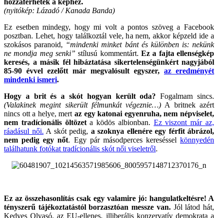
hozzáférhetek a képhez.
(nyitókép: Lázadó / Kanada Banda)
Ez esetben mindegy, hogy mi volt a pontos szöveg a Facebook
posztban. Lehet, hogy találkoztál vele, ha nem, akkor képzeld ide a
szokásos paranoid,
“mindenki minket bánt és különben is: nekünk
ne mondja meg senki”
stílusú kommentárt.
Ez a fajta ellenségkép
keresés, a másik fél hibáztatása sikertelenségünkért nagyjából
85-90 évvel ezelőtt már megvalósult egyszer,
az eredményét
mindenki ismeri
.
Hogy a brit és a skót hogyan került oda?
Fogalmam sincs.
(Valakinek megint sikerült félmunkát végeznie…)
A britnek azért
nincs ott a helye, mert
az egy katonai egyenruha, nem népviselet,
nem tradícionális öltözet
a ködös albionban.
Ez viszont már az,
ráadásul női.
A skót pedig,
a szoknya ellenére egy férfit ábrázol,
nem pedig egy nőt
. Egy pár másodperces kereséssel
könnyedén
találhatunk fotókat tradícionális skót női viseletről
.
.
Ez az összehasonlítás csak egy valamire jó: hangulatkeltésre! A
tényszerű tájékoztatástól borzasztóan messze van.
Jól látod hát,
Kedves Olvasó, az EU-ellenes, illiberális konzervatív demokrata a