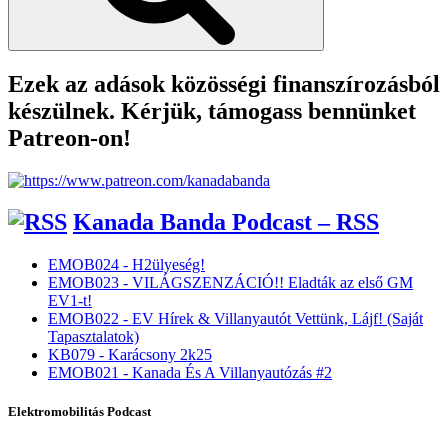
Ezek az adások közösségi finanszírozásból
készülnek. Kérjük, támogass bennünket
Patreon-on!
Kanada Banda Podcast – RSS
EMOB024 - H2ülyeség!
EMOB023 - VILÁGSZENZÁCIÓ!! Eladták az első GM
EV1-t!
EMOB022 - EV Hírek & Villanyautót Vettünk, Lájf! (Saját
Tapasztalatok)
KB079 - Karácsony 2k25
EMOB021 - Kanada És A Villanyautózás #2
Elektromobilitás Podcast