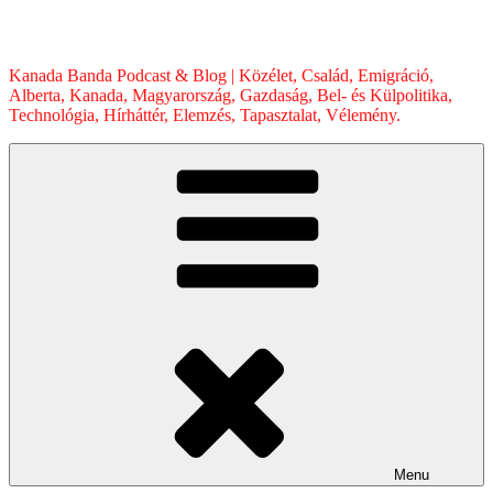
Skip
to
content
Kanada Banda Podcast & Blog | Közélet, Család, Emigráció,
Alberta, Kanada, Magyarország, Gazdaság, Bel- és Külpolitika,
Technológia, Hírháttér, Elemzés, Tapasztalat, Vélemény.
Menu