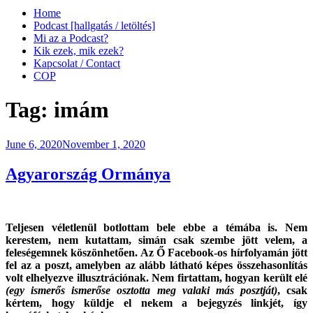
Home
Podcast [hallgatás / letöltés]
Mi az a Podcast?
Kik ezek, mik ezek?
Kapcsolat / Contact
COP
Tag:
imám
Posted
June 6, 2020
November 1, 2020
on
Agyarország Ormánya
Teljesen véletlenül botlottam bele ebbe a témába is. Nem
kerestem, nem kutattam, simán csak szembe jött velem, a
feleségemnek köszönhetően. Az Ő Facebook-os hírfolyamán jött
fel az a poszt, amelyben az alább látható képes összehasonlítás
volt elhelyezve illusztrációnak. Nem firtattam, hogyan került elé
(egy ismerős ismerőse osztotta meg valaki más posztját)
, csak
kértem, hogy küldje el nekem a bejegyzés linkjét, így