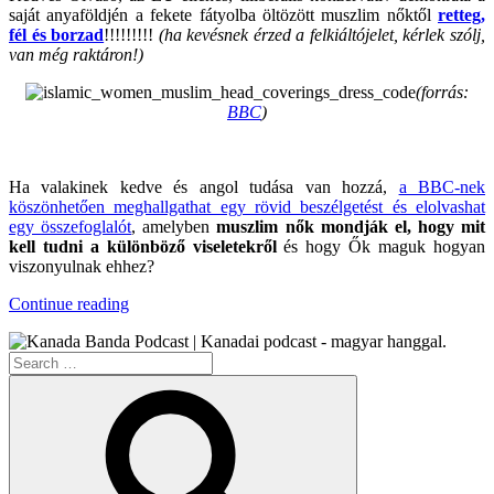
saját anyaföldjén a fekete fátyolba öltözött muszlim nőktől
retteg,
fél és borzad
!!!!!!!!!
(ha kevésnek érzed a felkiáltójelet, kérlek szólj,
van még raktáron!)
(forrás:
BBC
)
.
Ha valakinek kedve és angol tudása van hozzá,
a BBC-nek
köszönhetően meghallgathat egy rövid beszélgetést és elolvashat
egy összefoglalót
, amelyben
muszlim nők mondják el, hogy mit
kell tudni a különböző viseletekről
és hogy Ők maguk hogyan
viszonyulnak ehhez?
“Agyarország
Continue reading
Ormánya”
Search
for:
Search