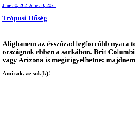
Posted
June 30, 2021
June 30, 2021
on
Trópusi Hőség
Alighanem az évszázad legforróbb nyara 
országnak ebben a sarkában. Brit Columbi
vagy Arizona is megirigyelhetne: majdnem 
Ami sok, az sok(k)!