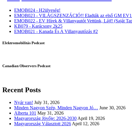
EMOB024 - H2ülyeség!
EMOB023 - VILÁGSZENZÁCIÓ!! Eladták az első GM EV1-
EMOB022 - EV Hírek & Villanyautót Vettünk, Lájf! (Saját Tap
KB079 - Karácsony 2k25
EMOB021 - Kanada És A Villanyautózás #2
Elektromobilitás Podcast
Canadian Observers Podcast
Recent Posts
Nyár van!
July 31, 2026
Minden Nagyon Szép, Minden Nagyon Jó…
June 30, 2026
Alberta 101
May 31, 2026
Magyarország Jövője: 2026-2030
April 19, 2026
Magyarország Választott 2026
April 12, 2026