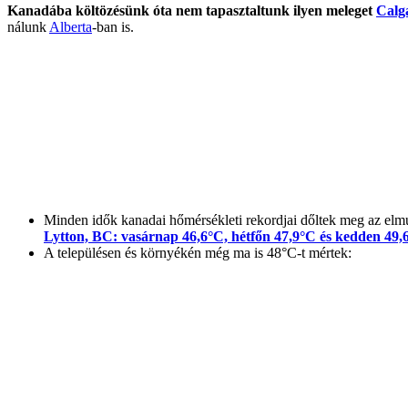
Kanadába költözésünk óta nem tapasztaltunk ilyen meleget
Calg
nálunk
Alberta
-ban is.
Minden idők kanadai hőmérsékleti rekordjai dőltek meg az elm
Lytton, BC: vasárnap 46,6°C, hétfőn 47,9°C és kedden 49,
A településen és környékén még ma is 48°C-t mértek: