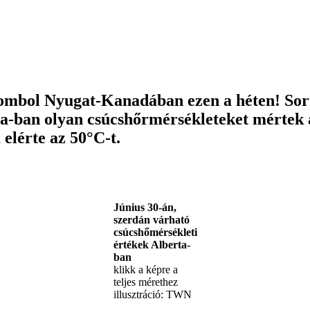
tombol Nyugat-Kanadában ezen a héten! Sor
a-ban olyan csúcshőrmérsékleteket mértek 
elérte az 50°C-t.
Június 30-án,
szerdán várható
csúcshőmérsékleti
értékek Alberta-
ban
klikk a képre a
teljes mérethez
illusztráció: TWN