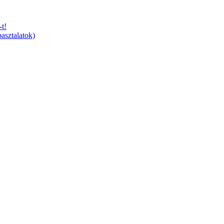
t!
asztalatok)