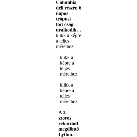
Columbia
déli részén 6
napos
trópusi
forróság
uralkodik…
klikk a képre
a teljes
mérethez
klikk a
képre a
teljes
mérethez
klikk a
képre a
teljes
mérethez
A 3-
szoros
rekordott
megdöntő
Lytton-