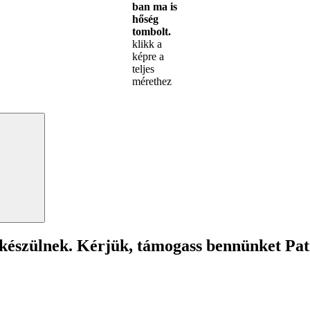
ban ma is
hőség
tombolt.
klikk a
képre a
teljes
mérethez
Search
 készülnek. Kérjük, támogass bennünket Pa