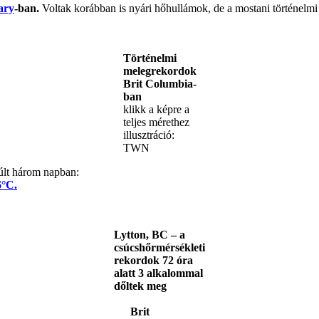
ary
-ban.
Voltak korábban is nyári hőhullámok, de a mostani történelm
Történelmi
melegrekordok
Brit Columbia-
ban
klikk a képre a
teljes mérethez
illusztráció:
TWN
últ három napban:
6°C.
Lytton, BC – a
csúcshőrmérsékleti
rekordok 72 óra
alatt 3 alkalommal
dőltek meg
Brit