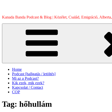
Skip
to
content
Kanada Banda Podcast & Blog | Közélet, Család, Emigráció, Alberta,
Home
Podcast [hallgatás / letöltés]
Mi az a Podcast?
Kik ezek, mik ezek?
Kapcsolat / Contact
COP
Tag:
hőhullám