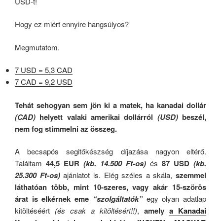
USD-t!
Hogy ez miért ennyire hangsúlyos?
Megmutatom.
7 USD = 5,3 CAD
7 CAD = 9,2 USD
Tehát sehogyan sem jön ki a matek, ha kanadai dollár
(CAD)
helyett valaki amerikai dollárról
(USD)
beszél,
nem fog stimmelni az összeg.
A becsapós segitőkészség díjazása nagyon eltérő.
Találtam
44,5 EUR
(kb. 14.500 Ft-os)
és
87 USD
(kb.
25.300 Ft-os)
ajánlatot is. Elég széles a skála,
szemmel
láthatóan több, mint 10-szeres, vagy akár 15-szörös
árat is elkérnek eme
“szolgáltatók”
egy olyan adatlap
kitöltéséért
(és csak a kitöltésért!!)
,
amely
a Kanadai