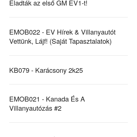
Eladták az első GM EV1-t!
EMOB022 - EV Hírek & Villanyautót
Vettünk, Lájf! (Saját Tapasztalatok)
KB079 - Karácsony 2k25
EMOB021 - Kanada És A
Villanyautózás #2