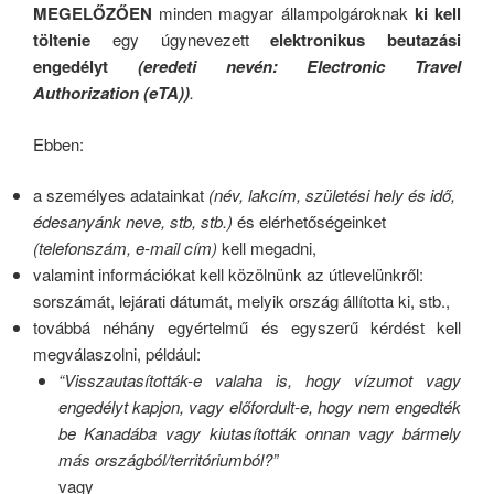
MEGELŐZŐEN
minden magyar állampolgároknak
ki kell
töltenie
egy úgynevezett
elektronikus beutazási
engedélyt
(eredeti nevén: Electronic Travel
Authorization (eTA))
.
Ebben:
a személyes adatainkat
(név, lakcím, születési hely és idő,
édesanyánk neve, stb, stb.)
és elérhetőségeinket
(telefonszám, e-mail cím)
kell megadni,
valamint információkat kell közölnünk az útlevelünkről:
sorszámát, lejárati dátumát, melyik ország állította ki, stb.,
továbbá néhány egyértelmű és egyszerű kérdést kell
megválaszolni, például:
“Visszautasították-e valaha is, hogy vízumot vagy
engedélyt kapjon, vagy előfordult-e, hogy nem engedték
be Kanadába vagy kiutasították onnan vagy bármely
más országból/territóriumból?”
vagy