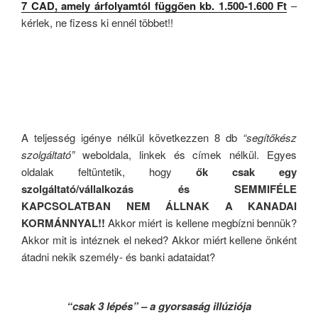
7 CAD, amely árfolyamtól függően kb. 1.500-1.600 Ft
–
kérlek, ne fizess ki ennél többet!!
A teljesség igénye nélkül következzen 8 db
“segítőkész
szolgáltató”
weboldala, linkek és címek nélkül. Egyes
oldalak feltüntetik, hogy
ők csak egy
szolgáltató/vállalkozás és SEMMIFÉLE
KAPCSOLATBAN NEM ÁLLNAK A KANADAI
KORMÁNNYAL!!
Akkor miért is kellene megbízni bennük?
Akkor mit is intéznek el neked? Akkor miért kellene önként
átadni nekik személy- és banki adataidat?
“csak 3 lépés” – a gyorsaság illúziója