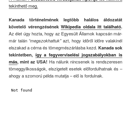
tekinthető meg.
Kanada történelmének legtöbb halálos áldozatát
követelő vérengzésének
Wikipedia oldala itt található
.
Az élet úgy hozta, hogy az Egyesült Államok kapcsán már-
már talán
“megszokhattuk”
azt, hogy időről időre valakinél
elszakad a cérna és tömegmészárlásba kezd.
Kanada sok
tekintetben,
így a fegyverviselési jogszabályokban is
más
, mint az USA!
Ha nálunk nincsenek is rendszeresen
tömeggyilkosságok, elszigetelt esetek előfordulhatnak és –
ahogy a szomorú példa mutatja – elő is fordulnak.