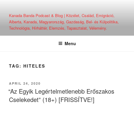
Skip
to
Kanada Banda Podcast & Blog | Közélet, Család, Emigráció,
content
Alberta, Kanada, Magyarország, Gazdaság, Bel- és Külpolitika,
Technológia, Hírháttér, Elemzés, Tapasztalat, Vélemény.
Menu
TAG:
HITELES
POSTED
APRIL 24, 2020
ON
“Az Egyik Legértelmetlenebb Erőszakos
Cselekedet” (18+) [FRISSÍTVE!]
.