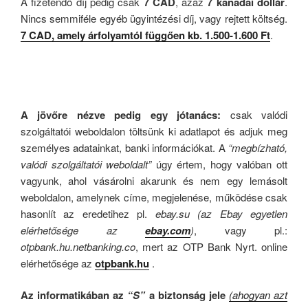
A fizetendő díj pedig csak
7 CAD
, azaz
7 kanadai dollár
.
Nincs semmiféle egyéb ügyintézési díj, vagy rejtett költség.
7 CAD, amely árfolyamtól függően kb. 1.500-1.600 Ft
.
A jövőre nézve pedig egy jótanács:
csak valódi
szolgáltatói weboldalon töltsünk ki adatlapot és adjuk meg
személyes adatainkat, banki információkat. A
“megbízható,
valódi szolgáltatói weboldalt”
úgy értem, hogy valóban ott
vagyunk, ahol vásárolni akarunk és nem egy lemásolt
weboldalon, amelynek címe, megjelenése, működése csak
hasonlít az eredetihez pl.
ebay.su
(az Ebay egyetlen
elérhetősége az
ebay.com
)
, vagy pl.:
otpbank.hu.netbanking.co
, mert az OTP Bank Nyrt. online
elérhetősége az
otpbank.hu
.
Az informatikában az
“S”
a biztonság jele
(ahogyan azt