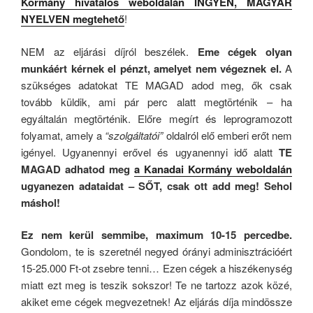
Kormány hivatalos weboldalán INGYEN, MAGYAR
NYELVEN megtehető
!
NEM az eljárási díjról beszélek.
Eme cégek olyan
munkáért kérnek el pénzt, amelyet nem végeznek el.
A
szükséges adatokat TE MAGAD adod meg, ők csak
tovább küldik, ami pár perc alatt megtörténik – ha
egyáltalán megtörténik. Előre megírt és leprogramozott
folyamat, amely a
“szolgáltatói”
oldalról elő emberi erőt nem
igényel. Ugyanennyi erővel és ugyanennyi idő alatt
TE
MAGAD adhatod meg
a Kanadai Kormány weboldalán
ugyanezen adataidat – SŐT, csak ott add meg! Sehol
máshol!
Ez nem kerül semmibe, maximum 10-15 percedbe.
Gondolom, te is szeretnél negyed órányi adminisztrációért
15-25.000 Ft-ot zsebre tenni… Ezen cégek a hiszékenység
miatt ezt meg is teszik sokszor! Te ne tartozz azok közé,
akiket eme cégek megvezetnek! Az eljárás díja mindössze