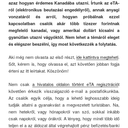
azaz hogyan érdemes Kanadába utazni. Írtunk az eTA-
ról (elektronikus beutazási engedélyről), annak anyagi
vonzatáról és arról, hogyan próbálnak ezzel
kapcsolatban csalók akár több tízezer forintnak
megfelelő kanadai, vagy amerikai dollárt kicsalni a
gyanútlan utazni vágyóktól. Nem lehet a témáról eleget
és elégszer beszélni, így most következzék a folytatás.
Aki még nem olvasta az első részt,
ide kattintva megteheti
.
Sőt, kérem is, hogy olvassa el, azt követően jobban fogja
érteni az itt leírtakat. Köszönöm!
Nem csak
a hivatalos oldalon történt eTA regisztráció
t
követően érkezik visszaigazoló e-mail a postafiókunkba.
Az csalók egyik célja, hogy a lehető leghosszabb ideig
tudják altatni a gyanakvást a megvezetett turistában. Na,
nem hetekről, vagy hónapokról van szó, sokkal inkább
csak napokról, vagy órákról. A lényeg, hogy minél több idő
teljen el a az áldozat által végrehajtott pénz befizetés/banki