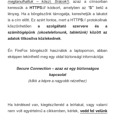
megtanulhattuk – köszi, Srácok!)
, azaz a címsorban
keressük a
HTTPS://
kódsort, amelyben az “
S”
betű a
lényeg. Ha a böngészőnk támogatja, kereshetjük a lakatot
is a cím előtt. Ez azért fontos, mert a HTTP
S
:// protokollnak
köszönhetően
a szolgáltató szervere és a
számítógépünk
(okostelefonunk, tabletünk)
között az
adatok titkosítva közlekednek
.
Én FireFox böngészőt használok a laptopomon, abban
eképpen tekinthető meg egy oldal biztonsági információja:
Secure Connection – azaz ez egy biztonságos
kapcsolat
(klikk a képre a nagyobb nézethez)
Ha kérdésed van, kiegészítenéd a leírtakat, vagy valami
nem volt egyértelmű a cikkemben, kérlek,
vedd fel velünk