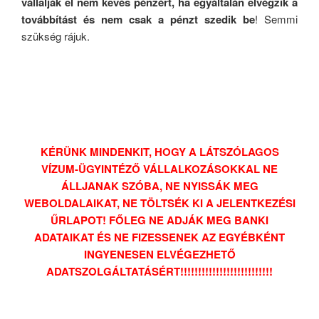
vállalják el nem kevés pénzért, ha egyáltalán elvégzik a
továbbítást és nem csak a pénzt szedik be
! Semmi
szükség rájuk.
KÉRÜNK MINDENKIT, HOGY A LÁTSZÓLAGOS
VÍZUM-ÜGYINTÉZŐ VÁLLALKOZÁSOKKAL NE
ÁLLJANAK SZÓBA, NE NYISSÁK MEG
WEBOLDALAIKAT, NE TÖLTSÉK KI A JELENTKEZÉSI
ŰRLAPOT! FŐLEG NE ADJÁK MEG BANKI
ADATAIKAT ÉS NE FIZESSENEK AZ EGYÉBKÉNT
INGYENESEN ELVÉGEZHETŐ
ADATSZOLGÁLTATÁSÉRT!!!!!!!!!!!!!!!!!!!!!!!!!!