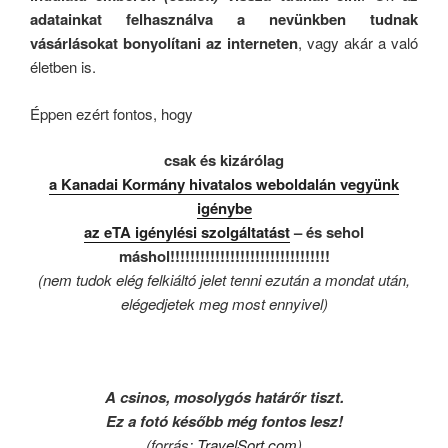
adatainkat felhasználva a nevünkben tudnak
vásárlásokat bonyolítani az interneten
, vagy akár a való
életben is.
Éppen ezért fontos, hogy
csak és kizárólag
a Kanadai Kormány hivatalos weboldalán vegyünk
igénybe
az eTA igénylési szolgáltatást
– és sehol
máshol!!!!!!!!!!!!!!!!!!!!!!!!!!!!!!!!
(nem tudok elég felkiáltó jelet tenni ezután a mondat után,
elégedjetek meg most ennyivel)
A csinos, mosolygós határőr tiszt.
Ez a fotó később még fontos lesz!
(forrás:
TravelSort.com
)