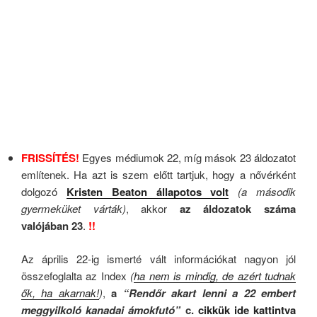
FRISSÍTÉS!
E
gyes médiumok 22, míg mások 23 áldozatot
említenek.
Ha azt is szem előtt tartjuk, hogy a nővérként
dolgozó
Kristen Beaton állapotos volt
(a második
gyermeküket várták)
, akkor
az áldozatok száma
valójában 23
.
!!
Az április 22-ig ismerté vált információkat nagyon jól
összefoglalta az Index
(
ha nem is mindig, de azért tudnak
ők, ha akarnak!
)
,
a
“Rendőr akart lenni a 22 embert
meggyilkoló kanadai ámokfutó”
c.
cikkük ide kattintva