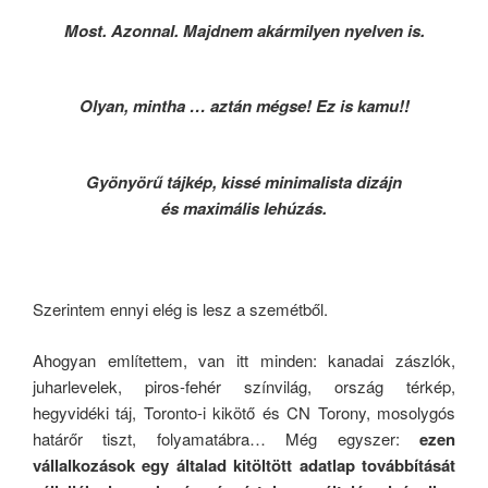
Most. Azonnal. Majdnem akármilyen nyelven is.
Olyan, mintha … aztán mégse! Ez is kamu!!
Gyönyörű tájkép, kissé minimalista dizájn
és maximális lehúzás.
Szerintem ennyi elég is lesz a szemétből.
Ahogyan említettem, van itt minden: kanadai zászlók,
juharlevelek, piros-fehér színvilág, ország térkép,
hegyvidéki táj, Toronto-i kikötő és CN Torony, mosolygós
határőr tiszt, folyamatábra… Még egyszer:
ezen
vállalkozások egy általad kitöltött adatlap továbbítását