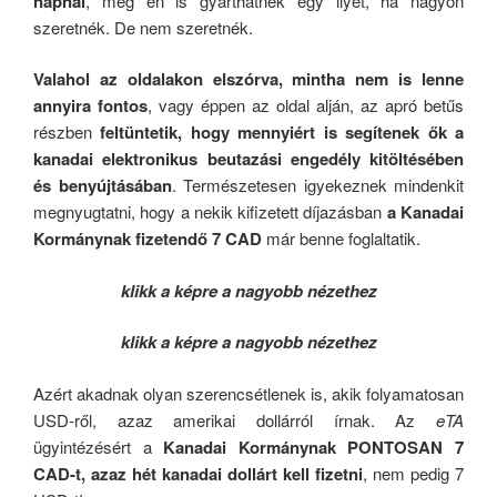
napnál
, még én is gyárthatnék egy ilyet, ha nagyon
szeretnék. De nem szeretnék.
Valahol az oldalakon elszórva, mintha nem is lenne
annyira fontos
, vagy éppen az oldal alján, az apró betűs
részben
feltüntetik, hogy mennyiért is segítenek ők a
kanadai elektronikus beutazási engedély kitöltésében
és benyújtásában
. Természetesen igyekeznek mindenkit
megnyugtatni, hogy a nekik kifizetett díjazásban
a Kanadai
Kormánynak fizetendő 7 CAD
már benne foglaltatik.
klikk a képre a nagyobb nézethez
klikk a képre a nagyobb nézethez
Azért akadnak olyan szerencsétlenek is, akik folyamatosan
USD-ről, azaz amerikai dollárról írnak. Az
eTA
ügyintézésért a
Kanadai Kormánynak PONTOSAN 7
CAD-t, azaz hét kanadai dollárt kell fizetni
, nem pedig 7