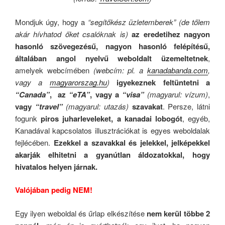
Mondjuk úgy, hogy a
“segítőkész üzletemberek”
(de tőlem
akár hívhatod őket csalóknak is)
az eredetihez nagyon
hasonló szövegezésű, nagyon hasonló felépítésű,
általában angol nyelvű weboldalt üzemeltetnek
,
amelyek webcímében
(webcím: pl. a
kanadabanda.com
,
vagy a
magyarorszag.hu
)
igyekeznek feltüntetni a
“Canada”
, az
“eTA”
, vagy a
“visa”
(magyarul: vízum)
,
vagy
“travel”
(magyarul: utazás)
szavakat
. Persze, látni
fogunk
piros juharleveleket, a kanadai lobogót
, egyéb,
Kanadával kapcsolatos illusztrációkat is egyes weboldalak
fejlécében.
Ezekkel a szavakkal és jelekkel, jelképekkel
akarják elhitetni a gyanútlan áldozatokkal, hogy
hivatalos helyen járnak.
Valójában pedig NEM!
Egy ilyen weboldal és űrlap elkészítése
nem kerül többe 2