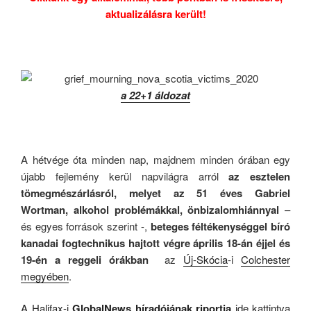
aktualizálásra került!
.
a 22+1 áldozat
.
A hétvége óta minden nap, majdnem minden órában egy
újabb fejlemény kerül napvilágra arról
az esztelen
tömegmészárlásról, melyet az 51 éves Gabriel
Wortman, alkohol problémákkal, önbizalomhiánnyal
–
és egyes források szerint -,
beteges féltékenységgel bíró
kanadai fogtechnikus hajtott végre április 18-án éjjel és
19-én a reggeli órákban
az
Új-Skócia
-i
Colchester
megyében
.
A Halifax-i
GlobalNews híradójának riportja
ide kattintva