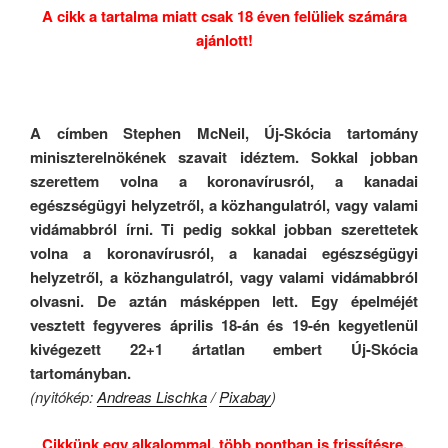
A cikk a tartalma miatt csak 18 éven felüliek számára
ajánlott!
.
A címben
Stephen McNeil, Új-Skócia tartomány
miniszterelnökének szavait idéztem. Sokkal jobban
szerettem volna a koronavírusról, a kanadai
egészségügyi helyzetről, a közhangulatról, vagy valami
vidámabbról írni. Ti pedig sokkal jobban szerettetek
volna a koronavírusról, a kanadai egészségügyi
helyzetről, a közhangulatról, vagy valami vidámabbról
olvasni. De aztán másképpen lett. Egy épelméjét
vesztett fegyveres április 18-án és 19-én kegyetlenül
kivégezett 22+1 ártatlan embert Új-Skócia
tartományban.
(nyitókép:
Andreas Lischka
/
Pixabay
)
Cikkünk egy alkalommal, több pontban is frissítésre,