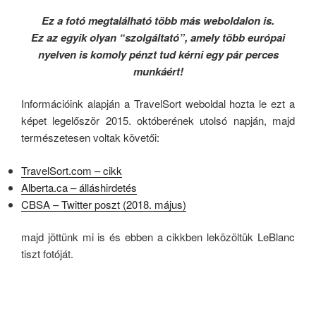
Ez a fotó megtalálható több más weboldalon is.
Ez az egyik olyan “szolgáltató”, amely több európai
nyelven is komoly pénzt tud kérni egy pár perces
munkáért!
Információink alapján a TravelSort weboldal hozta le ezt a
képet legelőször 2015. októberének utolsó napján, majd
természetesen voltak követői:
TravelSort.com – cikk
Alberta.ca – álláshirdetés
CBSA – Twitter poszt (2018. május)
majd jöttünk mi is és ebben a cikkben leközöltük LeBlanc
tiszt fotóját.