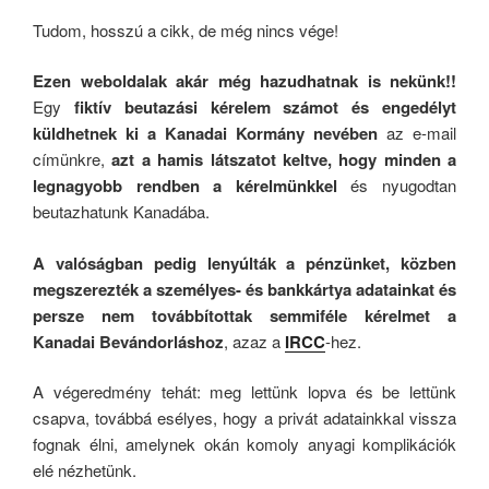
Tudom, hosszú a cikk, de még nincs vége!
Ezen weboldalak akár még hazudhatnak is nekünk!!
Egy
fiktív beutazási kérelem számot és engedélyt
küldhetnek ki a Kanadai Kormány nevében
az e-mail
címünkre,
azt a hamis látszatot keltve, hogy minden a
legnagyobb rendben a kérelmünkkel
és nyugodtan
beutazhatunk Kanadába.
A valóságban pedig lenyúlták a pénzünket, közben
megszerezték a személyes- és bankkártya adatainkat és
persze nem továbbítottak semmiféle kérelmet a
Kanadai Bevándorláshoz
, azaz a
IRCC
-hez.
A végeredmény tehát: meg lettünk lopva és be lettünk
csapva, továbbá esélyes, hogy a privát adatainkkal vissza
fognak élni, amelynek okán komoly anyagi komplikációk
elé nézhetünk.