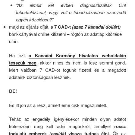
“Az elmúlt két évben diagnosztizálták Önt
tuberkulózissal, vagy volt-e tuberkulózisban szenvedő
egyén közelében?”
majd az eljárás díját, a
7 CAD-t
(azaz 7 kanadai dollárt)
bankkártyával online kifizetni – rögtön az adatlap kitöltése
után.
Ha ezt
a Kanadai Kormány hivatalos weboldalán
tesszük meg
, akkor nincs és nem is lesz semmi gond.
Mert valóban 7 CAD-ot fogunk fizetni és a megadott
adataink biztonságban lesznek.
DE!
És itt jön az a rész, amiért eme cikk megszületett.
Tehát: az engedély igénylésekor minden olyan adatot
kötelezően meg kell adni magunkról, amellyel
rossz
indulatú emberek
(csalók)
vissza tudnak élni
. Ők az