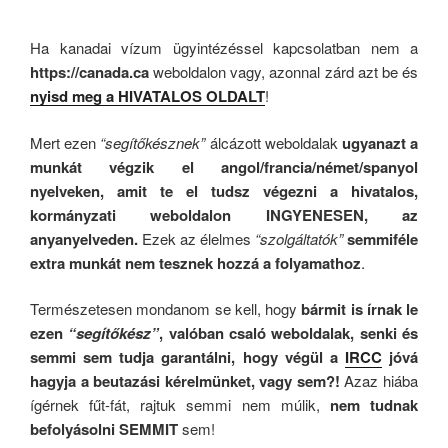
Ha kanadai vízum ügyintézéssel kapcsolatban nem a
https://canada.ca
weboldalon vagy, azonnal zárd azt be és
nyisd meg a HIVATALOS OLDALT
!
Mert ezen
“segítőkésznek”
álcázott weboldalak
ugyanazt a
munkát végzik el angol/francia/német/spanyol
nyelveken, amit te el tudsz végezni a hivatalos,
kormányzati weboldalon INGYENESEN, az
anyanyelveden.
Ezek az élelmes
“szolgáltatók”
semmiféle
extra munkát nem tesznek hozzá a folyamathoz
.
Természetesen mondanom se kell, hogy
bármit is írnak le
ezen
“segítőkész”
, valóban csaló weboldalak, senki és
semmi sem tudja garantálni, hogy végül a
IRCC
jóvá
hagyja a beutazási kérelmünket, vagy sem?!
Azaz hiába
ígérnek fűt-fát, rajtuk semmi nem múlik,
nem tudnak
befolyásolni SEMMIT
sem!