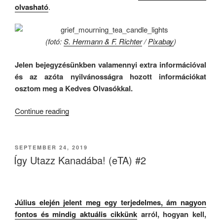
olvasható
.
(fotó:
S. Hermann & F. Richter
/
Pixabay
)
Jelen bejegyzésünkben valamennyi extra információval
és az azóta nyilvánosságra hozott információkat
osztom meg a Kedves Olvasókkal.
““Az
Continue reading
Egyik
Legértelmetlenebb
Erőszakos
POSTED
SEPTEMBER 24, 2019
ON
Cselekedet”
Így Utazz Kanadába! (eTA) #2
(18+)
[FRISSÍTVE!]”
Július elején jelent meg egy terjedelmes, ám nagyon
fontos és mindig aktuális cikkünk
arról, hogyan kell,