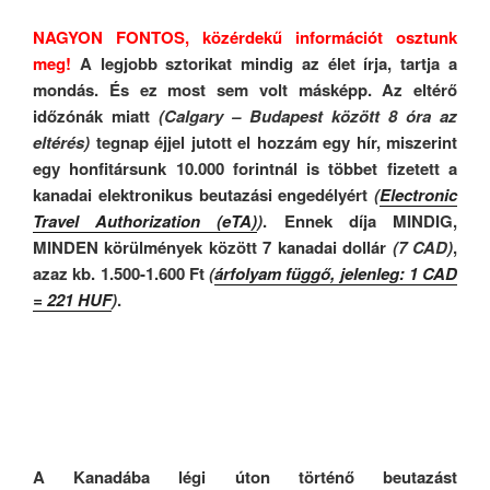
NAGYON FONTOS, közérdekű információt osztunk
meg!
A legjobb sztorikat mindig az élet írja, tartja a
mondás. És ez most sem volt másképp. Az eltérő
időzónák miatt
(Calgary – Budapest között 8 óra az
eltérés)
tegnap éjjel jutott el hozzám egy hír, miszerint
egy honfitársunk 10.000 forintnál is többet fizetett a
kanadai elektronikus beutazási engedélyért
(
Electronic
Travel Authorization (eTA)
)
. Ennek díja MINDIG,
MINDEN körülmények között 7 kanadai dollár
(7 CAD)
,
azaz kb. 1.500-1.600 Ft
(
árfolyam függő, jelenleg: 1 CAD
= 221 HUF
)
.
A Kanadába légi úton történő beutazást