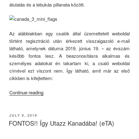
átutalás és a lebukás pillanata között.
Az alábbiakban egy csalók által üzemeltetett weboldal
történt regisztráció után érkezett visszaigazoló e-mail
látható, amelynek dátuma 2019. június 19. – az évszám
később fontos lesz. A beazonosításra alkalmas és
személyes adatokat én takartam ki, a csaló weboldal
címével ezt viszont nem. Így látható, amit már az első
cikkben is kifejtettem:
“Így
Continue reading
Utazz
Kanadába!
(eTA)
POSTED
JULY 9, 2019
ON
#2”
FONTOS!! Így Utazz Kanadába! (eTA)