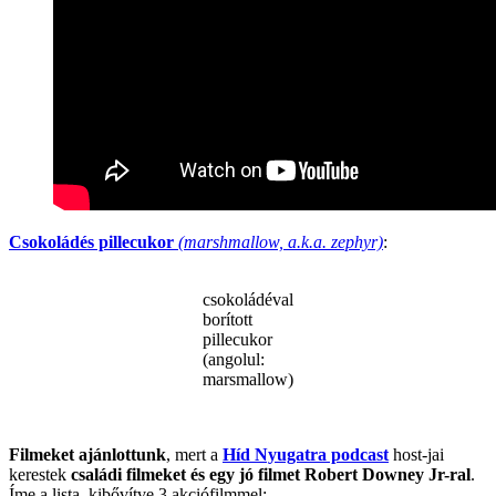
Csokoládés pillecukor
(marshmallow, a.k.a. zephyr)
:
csokoládéval
borított
pillecukor
(angolul:
marsmallow)
.
Filmeket ajánlottunk
, mert a
Híd Nyugatra podcast
host-jai
kerestek
családi filmeket és egy jó filmet Robert Downey Jr-ral
.
Íme a lista, kibővítve 3 akciófilmmel: