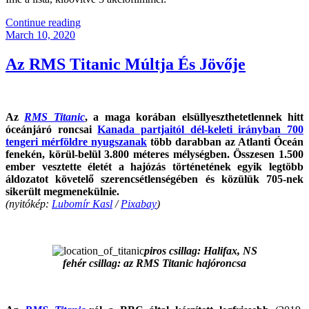
“KB041
Continue reading
Posted
–
March 10, 2020
on
Kanadai
Migráncsok”
Az RMS Titanic Múltja És Jövője
Az
RMS Titanic
, a maga korában elsüllyeszthetetlennek hitt
óceánjáró roncsai
Kanada partjaitól dél-keleti irányban 700
tengeri mérföldre nyugszanak
több darabban az Atlanti Óceán
fenekén, körül-belül 3.800 méteres mélységben. Összesen 1.500
ember vesztette életét a hajózás történetének egyik legtöbb
áldozatot követelő szerencsétlenségében és közülük 705-nek
sikerült megmenekülnie.
(nyitókép:
Lubomír Kasl
/
Pixabay
)
piros csillag: Halifax, NS
fehér csillag: az RMS Titanic hajóroncsa