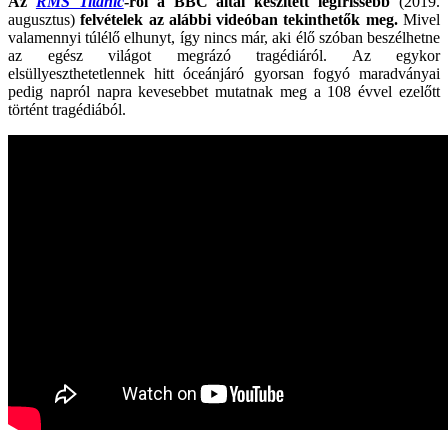
Az
RMS Titanic
-ról a BBC által készített legfrissebb
(2019.
augusztus)
felvételek
az alábbi videóban tekinthetők meg.
Mivel
valamennyi túlélő elhunyt, így nincs már, aki élő szóban beszélhetne
az egész világot megrázó tragédiáról. Az egykor
elsüllyeszthetetlennek hitt óceánjáró gyorsan fogyó maradványai
pedig napról napra kevesebbet mutatnak meg a 108 évvel ezelőtt
történt tragédiából.