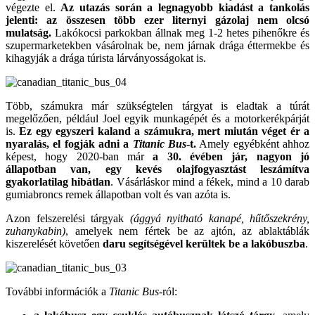
végezte el.
Az utazás során a legnagyobb kiadást a tankolás
jelenti: az összesen több ezer liternyi gázolaj nem olcsó
mulatság.
Lakókocsi parkokban állnak meg 1-2 hetes pihenőkre és
szupermarketekben vásárolnak be, nem járnak drága éttermekbe és
kihagyják a drága túrista lárványosságokat is.
Több, számukra már szükségtelen tárgyat is eladtak a túrát
megelőzően, például Joel egyik munkagépét és a motorkerékpárját
is.
Ez egy egyszeri kaland a számukra, mert miután véget ér a
nyaralás, el fogják adni a
Titanic Bus
-t.
Amely egyébként ahhoz
képest, hogy 2020-ban már
a 30. évében jár, nagyon jó
állapotban van, egy kevés olajfogyasztást leszámítva
gyakorlatilag hibátlan
. Vásárláskor mind a fékek, mind a 10 darab
gumiabroncs remek állapotban volt és van azóta is.
Azon felszerelési tárgyak
(ággyá nyitható kanapé, hűtőszekrény,
zuhanykabin)
, amelyek nem fértek be az ajtón, az ablaktáblák
kiszerelését követően
daru segítségével kerültek be a lakóbuszba
.
További információk a
Titanic Bus
-ról: