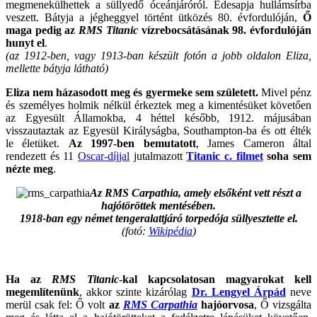
megmenekülhettek a süllyedő óceánjáróról. Édesapja hullámsírba
veszett. Bátyja a jégheggyel történt ütközés 80. évfordulóján,
Ő
maga pedig az
RMS Titanic
vízrebocsátásának 98. évfordulóján
hunyt el
.
(az 1912-ben, vagy 1913-ban készült fotón a jobb oldalon Eliza,
mellette bátyja látható)
Eliza nem házasodott meg és gyermeke sem született.
Mivel pénz
és személyes holmik nélkül érkeztek meg a kimentésüket követően
az Egyesült Államokba, 4 héttel később, 1912. májusában
visszautaztak az Egyesül Királyságba, Southampton-ba és ott élték
le életüket.
Az 1997-ben bemutatott
, James Cameron által
rendezett és 11
Oscar-díjjal
jutalmazott
Titanic c. filmet
soha sem
nézte meg
.
Az RMS Carpathia, amely elsőként vett részt a
hajótöröttek mentésében.
1918-ban egy német tengeralattjáró torpedója süllyesztette el.
(fotó:
Wikipédia
)
Ha az
RMS Titanic
-kal kapcsolatosan magyarokat kell
megemlítenünk
, akkor szinte kizárólag
Dr. Lengyel Árpád
neve
merül csak fel: Ő volt
az
RMS Carpathia
hajóorvosa
, Ő vizsgálta