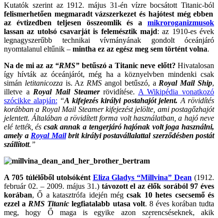
Kutatók szerint az 1912. május 31-én vízre bocsátott Titanic-ból
felismerhetően megmaradt vázszerkezet és hajótest még ebben
az évtizedben teljesen összeomlik és a
mikroroganizmusok
lassan az utolsó csavarját is felemésztik majd
: az 1910-es évek
legnagyszerűbb technikai vívmányának gondolt óceánjáró
nyomtalanul eltűnik –
mintha ez az egész meg sem történt volna
.
Na de mi az az
“RMS”
betűszó a Titanic neve előtt?
Hivatalosan
így hívták az óceánjárót, még ha a köznyelvben mindenki csak
simán
letitanicozza
is. Az
RMS
angol betűszó, a
Royal Mail Ship
,
illetve a
Royal Mail Steamer
rövidítése.
A Wikipédia vonatkozó
szócikke alapján:
“
A kifejezés királyi postahajót jelent.
A rövidítés
korábban a Royal Mail Steamer kifejezést jelölte, ami postagőzhajót
jelentett. Általában a rövidített forma volt használatban, a hajó neve
elé tették, és
csak annak a tengerjáró hajónak volt joga használni,
amely a
Royal Mail
brit királyi postavállalattal szerződésben postát
szállított
.”
A 705
túlélőből utolsóként
Eliza Gladys “Millvina” Dean
(1912.
február 02. – 2009. május 31.)
távozott el az élők sorából 97 éves
korában
, Ő a katasztrófa idején még
csak 10 hetes csecsemő és
ezzel a
RMS Titanic
legfiatalabb utasa volt
. 8 éves korában tudta
meg, hogy Ő maga is egyike azon szerencséseknek, akik