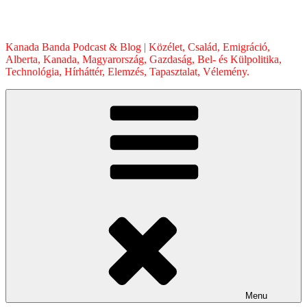
Skip
to
content
Kanada Banda Podcast & Blog | Közélet, Család, Emigráció,
Alberta, Kanada, Magyarország, Gazdaság, Bel- és Külpolitika,
Technológia, Hírháttér, Elemzés, Tapasztalat, Vélemény.
Menu