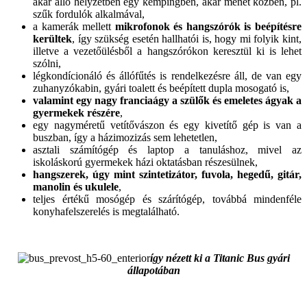
akár álló helyzetben egy kempingben, akár menet közben, pl.
szűk fordulók alkalmával,
a kamerák mellett
mikrofonok és hangszórók is beépítésre
kerültek
, így szükség esetén hallhatói is, hogy mi folyik kint,
illetve a vezetőülésből a hangszórókon keresztül ki is lehet
szólni,
légkondícionáló és állófűtés is rendelkezésre áll, de van egy
zuhanyzókabin, gyári toalett és beépített dupla mosogató is,
valamint egy nagy franciaágy a szülők és emeletes ágyak a
gyermekek részére
,
egy nagyméretű vetítővászon és egy kivetítő gép is van a
buszban, így a házimozizás sem lehetetlen,
asztali számítógép és laptop a tanuláshoz, mivel az
iskoláskorú gyermekek házi oktatásban részesülnek,
hangszerek, úgy mint szintetizátor, fuvola, hegedű, gitár,
manolin és ukulele
,
teljes értékű mosógép és szárítógép, továbbá mindenféle
konyhafelszerelés is megtalálható.
így nézett ki a Titanic Bus gyári
állapotában