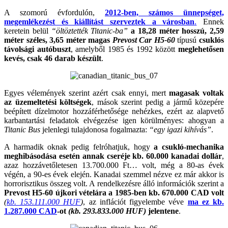
A szomorú évfordulón,
2012-ben, számos ünnepséget,
megemlékezést és kiállítást szerveztek a városban
.
Ennek
keretein belül
“öltöztették Titanic-ba”
a 18,28 méter hosszú, 2,59
méter széles, 3,65 méter magas
Prevost Car H5-60
típusú
csuklós
távolsági autóbuszt
, amelyből 1985 és 1992 között
meglehetősen
kevés, csak 46 darab készült
.
Egyes vélemények szerint azért csak ennyi, mert
magasak voltak
az üzemeltetési költségek
, mások szerint pedig a jármű közepére
beépített dízelmotor hozzáférhetősége nehézkes, ezért az alapvető
karbantartási feladatok elvégezése igen körülményes: ahogyan a
Titanic Bus
jelenlegi tulajdonosa fogalmazta:
“egy igazi kihívás”
.
A harmadik oknak pedig felróhatjuk, hogy
a csukló-mechanika
meghibásodása esetén annak cseréje kb. 60.000 kanadai dollár
,
azaz hozzávetőletesen 13.700.000 Ft… volt, még a 80-as évek
végén, a 90-es évek elején. Kanadai szemmel nézve ez már akkor is
horrorisztikus összeg volt. A rendelkezésre álló információk szerint a
Prevost H5-60 újkori vételára a 1985-ben kb. 670.000 CAD volt
(
kb. 153.111.000 HUF
)
, az inflációt figyelembe véve
ma ez kb.
1.287.000 CAD
-ot
(kb. 293.833.000 HUF)
jelentene
.