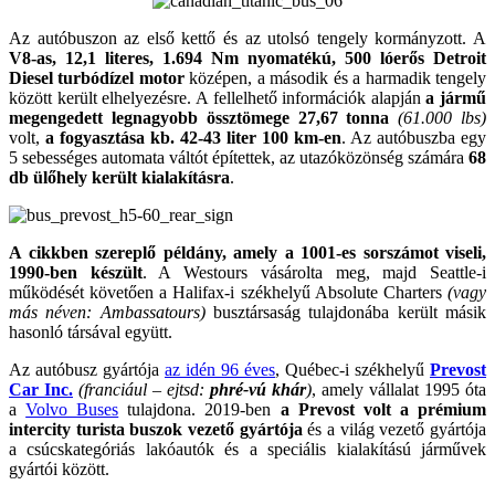
Az autóbuszon az első kettő és az utolsó tengely kormányzott. A
V8-as,
12,1 literes, 1.694 Nm nyomatékú, 500 lóerős Detroit
Diesel turbódízel motor
középen, a második és a harmadik tengely
között került elhelyezésre. A fellelhető információk alapján
a jármű
megengedett legnagyobb össztömege 27,67 tonna
(61.000 lbs)
volt,
a fogyasztása kb. 42-43 liter 100 km-en
. Az autóbuszba egy
5 sebességes automata váltót építettek, az utazóközönség számára
68
db ülőhely került kialakításra
.
A cikkben szereplő példány, amely a 1001-es sorszámot viseli,
1990-ben készült
. A Westours vásárolta meg, majd Seattle-i
működését követően a Halifax-i székhelyű Absolute Charters
(vagy
más néven: Ambassatours)
busztársaság tulajdonába került másik
hasonló társával együtt.
Az autóbusz gyártója
az idén 96 éves
, Québec-i székhelyű
Prevost
Car Inc.
(franciául – ejtsd:
phré-vú khár
)
, amely vállalat 1995 óta
a
Volvo Buses
tulajdona. 2019-ben
a Prevost volt a prémium
intercity turista buszok vezető gyártója
és a világ vezető gyártója
a csúcskategóriás lakóautók és a speciális kialakítású járművek
gyártói között.