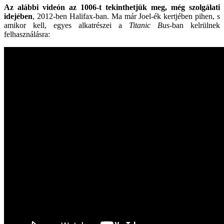
Az alábbi videón az 1006-t tekinthetjük meg, még szolgálati
idejében
, 2012-ben Halifax-ban. Ma már Joel-ék kertjében pihen, s
amikor kell, egyes alkatrészei a
Titanic Bus
-ban kelrülnek
felhasználásra: