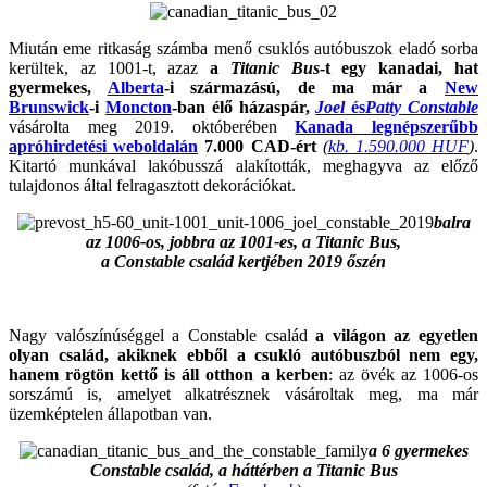
Miután eme ritkaság számba menő csuklós autóbuszok eladó sorba
kerültek, az 1001-t, azaz
a
Titanic Bus
-t egy
kanadai, hat
gyermekes,
Alberta
-i származású, de ma már a
New
Brunswick
-i
Moncton
-ban élő házaspár,
Joel
és
Patty Constable
vásárolta meg 2019. októberében
Kanada legnépszerűbb
apróhirdetési weboldalán
7.000 CAD-ért
(
kb. 1.590.000 HUF
)
.
Kitartó munkával lakóbusszá alakították, meghagyva az előző
tulajdonos által felragasztott dekorációkat.
balra
az 1006-os, jobbra az 1001-es, a Titanic Bus,
a Constable család kertjében 2019 őszén
Nagy valószínúséggel a Constable család
a világon az egyetlen
olyan család, akiknek ebből a csukló autóbuszból nem egy,
hanem rögtön kettő is áll otthon a kerben
: az övék az 1006-os
sorszámú is, amelyet alkatrésznek vásároltak meg, ma már
üzemképtelen állapotban van.
a 6 gyermekes
Constable család, a háttérben a Titanic Bus