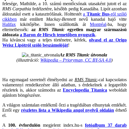
felesége, Mathilde, a 10. számú mentőcsónak utasaként jutott el az
RMS Carpathia
fedélzetére, később pedig Kanadába. Lipót azonban
áldozatául esett a katasztrófának. Holttestét
a
Titanic Bus
-ról szóló
cikkben
már említett
Mackay-Bennett
nevű kanadai hajó vitte
Halifax
kikötőjébe. Innen szállították át
Montréal
-ba, hogy
eltemethessék:
az
RMS Titanic
egyetlen magyar származású
áldozata
a Baron de Hirsch temetőben nyugszik
.
Ha kíváncsi vagy a teljes történetre, kérlek,
olvasd el az Origo
Weisz Lipótról szóló beszámolóját
!
Az RMS Titanic útvonala
(illusztráció:
Wikipedia – Prioryman, CC BY-SA 4.0
)
Ha egymagad szeretnél élmélyedni az
RMS Titanic
-cal kapcsolatos
valamennyi rendelkezésre álló adatban, s érdekelnek a legapróbb
részletek is, akkor számodra az
Encyclopedia Titanica
weboldalt
ajánlom böngészésre.
A világon számtalan emlékmű őrzi a tragédiában elhunytak emlékét.
Erről egy
részletes lista a Wikipedia angol nyelvű oldalán
érhető
el.
A
100. évfordulón
megjelent index.hu-s
fotóalbum 37 darab