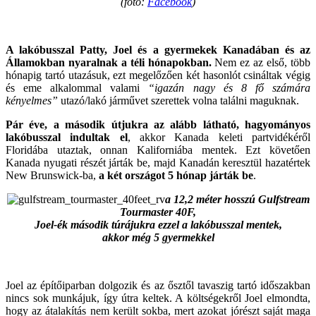
(fotó:
Facebook
)
A lakóbusszal Patty, Joel és a gyermekek Kanadában és az
Államokban nyaralnak a téli hónapokban.
Nem ez az első, több
hónapig tartó utazásuk, ezt megelőzően két hasonlót csináltak végig
és eme alkalommal valami
“igazán nagy és 8 fő számára
kényelmes”
utazó/lakó járművet szerettek volna találni maguknak.
Pár éve, a második útjukra az alább látható, hagyományos
lakóbusszal indultak el
, akkor Kanada keleti partvidékéről
Floridába utaztak, onnan Kaliforniába mentek. Ezt követően
Kanada nyugati részét járták be, majd Kanadán keresztül hazatértek
New Brunswick-ba,
a két országot 5 hónap járták be
.
a 12,2 méter hosszú Gulfstream
Tourmaster 40F,
Joel-ék második túrájukra ezzel a lakóbusszal mentek,
akkor még 5 gyermekkel
Joel az építőiparban dolgozik és az ősztől tavaszig tartó időszakban
nincs sok munkájuk, így útra keltek. A költségekről Joel elmondta,
hogy az átalakítás nem került sokba, mert azokat jórészt saját maga