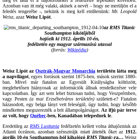
meg és látta el a hajótörötteket a fedélzetre lépésüket követően.
Azonban van itt még valaki, akinek a nevét – hogy ne merüljön el a
feledés tengerébe -, nekünk is meg kell említenünk:
Mr. Leopold
Weisz
, azaz
Weisz Lipót
.
az RMS Titanic
Southampton kikötőjéből
hajózik ki 1912. április 10-én,
fedélzetén egy magyar származású utassal
(forrás:
Wikipédia
)
Weisz Lipót az
Osztrák-Magyar Monarchia
területén látta meg
a napvilágot
, egyes források szerint 1875-ben, mások szerint 1880-
ban. Mivel már fiatalon az Egyesült Királyságba költözött,
meglehetősen hiányosak az információk állnak rendelkezésre vele
kapcsolatban. Így azt sem lehet biztosan tudni, hogy Veszprémben,
vagy Pesten
(a mai Erzsébetváros területén)
született-e? Fiatalon
házasodott, egy belga lányt vett feleségül, úgy tudni, hogy később
mindketten megszerezték a brit állampolgárságot.
Az ifjú pár terve
az volt, hogy
Québec
-ben, Kanadában telepednek le
.
Eredetileg az
RMS Lusitania
fedélzetén kellett volna áthajózniuk az
Atlanti óceánon, azonban szénsztrájk miatt áttették őket az
1912.
április 10-én Southampton-ból kihajózó
RMS Titanic
-ra…
Weisz