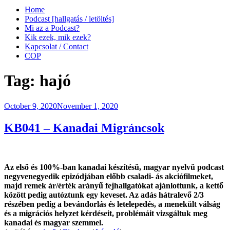
Home
Podcast [hallgatás / letöltés]
Mi az a Podcast?
Kik ezek, mik ezek?
Kapcsolat / Contact
COP
Tag:
hajó
Posted
October 9, 2020
November 1, 2020
on
KB041 – Kanadai Migráncsok
Az első és 100%-ban kanadai készítésű, magyar nyelvű podcast
negyvenegyedik epizódjában előbb csaladi- ás akciófilmeket,
majd remek ár/érték arányű fejhallgatókat ajánlottunk, a kettő
között pedig autóztunk egy keveset. Az adás hátralevő 2/3
részében pedig a bevándorlás és letelepedés, a menekült válság
és a migrációs helyzet kérdéseit, problémáit vizsgáltuk meg
kanadai és magyar szemmel.