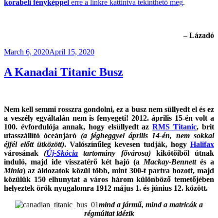
korabeli fényképpel
erre a linkre kattintva tekinthető meg
.
– Lázadó
Posted
March 6, 2020
April 15, 2020
on
A Kanadai Titanic Busz
Nem kell semmi rosszra gondolni, ez a busz nem süllyedt el és ez
a veszély egyáltalán nem is fenyegeti! 2012. április 15-én volt a
100. évfordulója annak, hogy elsüllyedt az
RMS Titanic
, brit
utasszállító óceánjáró
(a jégheggyel április 14-én, nem sokkal
éjfél előtt ütközött)
. Valószínűleg kevesen tudják, hogy
Halifax
városának
(
Új-Skócia
tartomány fővárosa)
kikötőiből útnak
induló, majd ide visszatérő két hajó (a
Mackay-Bennett
és a
Minia
) az áldozatok közül több, mint 300-t partra hozott, majd
közülük 150 elhunytat a város három különböző temetőjében
helyeztek örök nyugalomra 1912 május 1. és június 12. között.
mind a jármű, mind a matricák a
régmúltat idézik