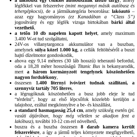
a lakóbusz egy csuklós autóbusznak látszó tárgy
, amely
légfékkel van felszerelve
(mint megannyi másik autóbusz és
tehergépkocsi)
, de a jármúkategória besorolása:
lakóautó
–
azaz egy hagyományos
(ez Kanadában a “Class 5”)
jogosítvány és egy légfék vizsga birtokában
bárki által
vezethető
,
a tetőn 10 db napelem kapott helyet
, amely maximum
3.400 W-ot tud szolgáltatni,
24V-os villanytargonca akkumulátor van a buszban,
amelynek
súlya közel 1.000 kg
, a cellák feltöltéséről a buszt
hajtó dízelmotor gondoskodik,
ahova egy 9,14 méteres (30 láb hosszú) teherautó befordul,
oda a 18,28 méter hosszúságú
Titanic Bus
is bekanyarodik,
mert
a három kormányzott tengelynek köszönhetően
nagyon fordulékony
,
összesen
1.400 liternyi ivóvizet tudnak szállítani, a
szennyvíz tartály 705 literes
,
a légrugóknak köszönhetően a busz jobb eleje le tud
“térdelni”, hogy az első lépcsőfok közelebb kerüljön a
talajohoz, ezáltal megkönnyítve a be- és kiszállást,
a standard hasmagasság 25,4 cm
, amely szükség esetén
(pl.
vasúti átjáróban, hogy még véletlen se akadjon fent a
lakóbusz)
, további 10-12 cm-rel növelhető,
buszra és a buszba összesen
8 darab kamera került
felszerelésre
, a így a jármű teljes környezete megfigyelhető,