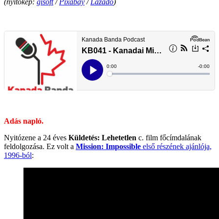
(nyitókép:
gisoft
/
Pixabay
/
Lázadó
)
.
.
Adás napló.
Nyitózene a 24 éves
Küldetés: Lehetetlen
c. film főcímdalának
feldolgozása. Ez volt a
Mission: Impossible
első részének ajánlója,
1996-ból
: