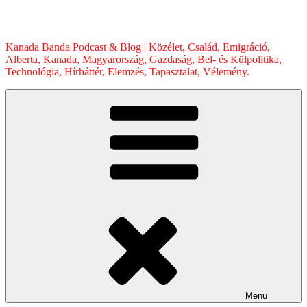
Skip
to
content
Kanada Banda Podcast & Blog | Közélet, Család, Emigráció,
Alberta, Kanada, Magyarország, Gazdaság, Bel- és Külpolitika,
Technológia, Hírháttér, Elemzés, Tapasztalat, Vélemény.
Menu