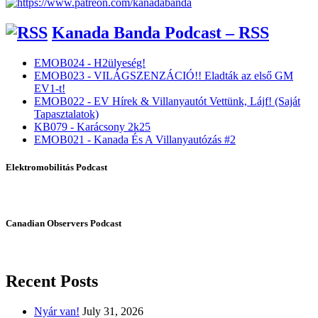
Kanada Banda Podcast – RSS
EMOB024 - H2ülyeség!
EMOB023 - VILÁGSZENZÁCIÓ!! Eladták az első GM
EV1-t!
EMOB022 - EV Hírek & Villanyautót Vettünk, Lájf! (Saját
Tapasztalatok)
KB079 - Karácsony 2k25
EMOB021 - Kanada És A Villanyautózás #2
Elektromobilitás Podcast
Canadian Observers Podcast
Recent Posts
Nyár van!
July 31, 2026