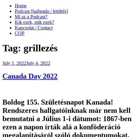
Home
Podcast [hallgatás / letöltés]
Mi az a Podcast?
Kik ezek, mik ezek?
Kapcsolat / Contact
COP
Tag:
grillezés
Posted
July 1, 2022
July 4, 2022
on
Canada Day 2022
Boldog 155. Születésnapot Kanada!
Rendszeres hallgatóinknak már nem kell
bemutatni a Július 1-i dátumot: 1867-ben
ezen a napon írták alá a konföderáció
megalapításáról szóló dokumentumokat,