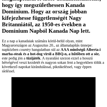
hogy így megszülethessen Kanada
Domínium. Hogy az ország jobban
kifejezhesse függetlenségét Nagy
Britanniától, az 1950-es években a
Domínium Napból Kanada Nap lett.
Ez a nap a kanadaiak számára körül-belül olyan, mint
Magyarországon az Augusztus 20., az államalapítás ünnepe:
napközben
country
hangulatban sül az
AAA minőségű Alberta-i
marha-steak és a hot-dog virsli a BBQ-n, a hűtőben ott a sör,
este pedig jön a
tüzijáték
. A nyaralási szezon ezzel a hosszú
hétvégével veszi kezdetét és nagyon sokan fent a hegyekben töltik a
következő napokat kirándulással, piknikeléssel, vagy éppen
síeléssel.