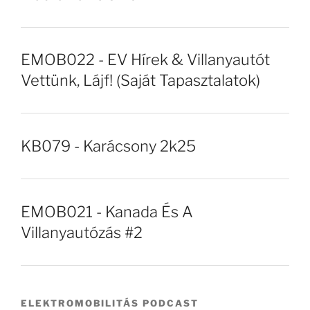
EMOB022 - EV Hírek & Villanyautót
Vettünk, Lájf! (Saját Tapasztalatok)
KB079 - Karácsony 2k25
EMOB021 - Kanada És A
Villanyautózás #2
ELEKTROMOBILITÁS PODCAST