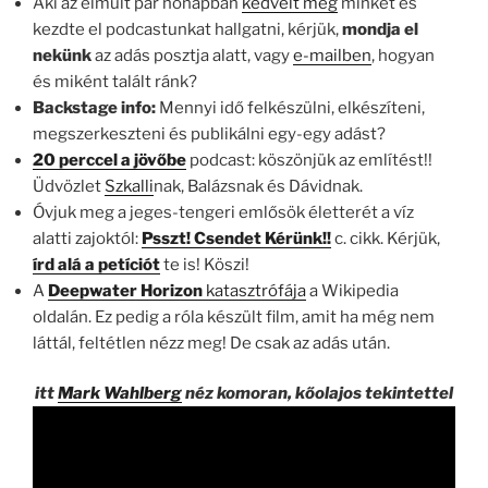
Aki az elmúlt pár hónapban
kedvelt meg
minket és
kezdte el podcastunkat hallgatni, kérjük,
mondja el
nekünk
az adás posztja alatt, vagy
e-mailben
, hogyan
és miként talált ránk?
Backstage info:
Mennyi idő felkészülni, elkészíteni,
megszerkeszteni és publikálni egy-egy adást?
20 perccel a jövőbe
podcast: köszönjük az említést!!
Üdvözlet
Szkalli
nak, Balázsnak és Dávidnak.
Óvjuk meg a jeges-tengeri emlősök életterét a víz
alatti zajoktól:
Psszt! Csendet Kérünk!!
c. cikk. Kérjük,
írd alá a petíciót
te is! Köszi!
A
Deepwater Horizon
katasztrófája
a Wikipedia
oldalán. Ez pedig a róla készült film, amit ha még nem
láttál, feltétlen nézz meg! De csak az adás után.
itt
Mark Wahlberg
néz komoran, kőolajos tekintettel