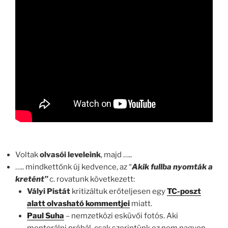
Voltak
olvasói leveleink
, majd …..
….. mindkettőnk új kedvence, az “
Akik
fullba nyomták a
kretént”
c. rovatunk következett:
Vályi Pistát
kritizáltuk erőteljesen egy
TC-poszt
alatt olvasható kommentjei
miatt.
Paul Suha
– nemzetközi esküvői fotós. Aki