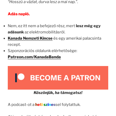
“Hosszú a vázlat, durva lesz a mai nap.”
.
Adás napló.
Nem, ez itt nem a befejező rész, mert
lesz még egy
adásunk
az elektromobilitásról.
Kanada Nemzeti Kincse
és egy amerikai palacsinta
recept.
Szponzorációs oldalunk elérhetősége:
Patreon.com/KanadaBanda
Köszönjük, ha támogatsz!
A podcast-ot a
h
e
t
i
s
z
í
n
e
s
sel folytattuk.