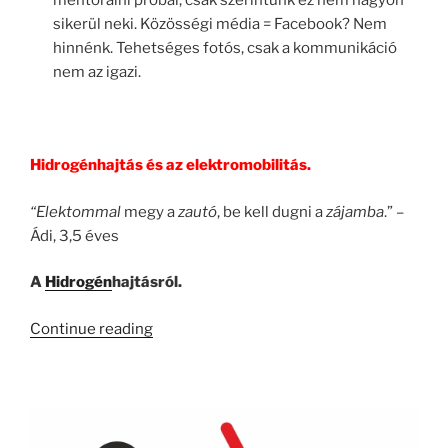
mentorálni próbál, csak szerintünk ez nem nagyon
sikerül neki. Közösségi média = Facebook? Nem
hinnénk. Tehetséges fotós, csak a kommunikáció
nem az igazi.
Hidrogénhajtás és az elektromobilitás.
“Ele
ktommal
megy a
zautó
, be kell dugni a
zájamba
.” –
Ádi, 3,5 éves
A
Hidrogén
hajtásról.
“KB023
Continue reading
–
Az
E-
Mobilitás
II.”