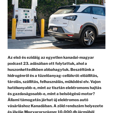
Az első és ezidáig az egyetlen kanadai-magyar
podcast 23. adásában ott folytattuk, ahol a
huszonkettedikben abbahagytuk. Beszéltünk
a
hidrogénről és a tüzelőanyag-cellákról: előállítás,
tárolás, szállítás, felhasználás, működési elv. Vajon
hatékonyabb-e, mint az tisztán elektromons hajtás
és gazdaságosabb-e, mint a belsőégésű motor?
Állami támogatás járhat új elektromos autó
vásárláshoz Kanadában. A zöld rendszám helyezete
és jövője Magyarországon: 10.000 db járműből