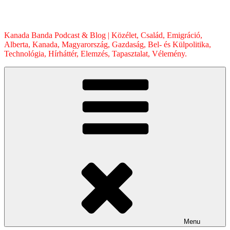
Skip
to
content
Kanada Banda Podcast & Blog | Közélet, Család, Emigráció,
Alberta, Kanada, Magyarország, Gazdaság, Bel- és Külpolitika,
Technológia, Hírháttér, Elemzés, Tapasztalat, Vélemény.
Menu