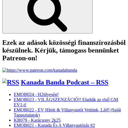
Ezek az adások közösségi finanszírozásból
készülnek. Kérjük, támogass bennünket
Patreon-on!
Kanada Banda Podcast – RSS
EMOB024 - H2ülyeség!
EMOB023 - VILÁGSZENZÁCIÓ!! Eladták az első GM
EV1-t!
EMOB022 - EV Hírek & Villanyautót Vettünk, Lájf! (Saját
Tapasztalatok)
KB079 - Karácsony 2k25
EMOB021 - Kanada És A Villanyautózás #2