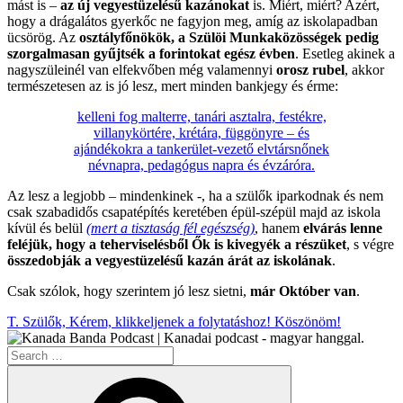
mást is –
az új vegyestüzelésű kazánokat
is. Miért, miért? Azért,
hogy a drágalátos gyerkőc ne fagyjon meg, amíg az iskolapadban
ücsörög. Az
osztályfőnökök, a Szülöi Munkaközösségek pedig
szorgalmasan gyűjtsék a forintokat egész évben
. Esetleg akinek a
nagyszüleinél van elfekvőben még valamennyi
orosz rubel
, akkor
természetesen az is jó lesz, mert minden bankjegy és érme:
kelleni fog malterre, tanári asztalra, festékre,
villanykörtére, krétára, függönyre – és
ajándékokra a tankerület-vezető elvtársnőnek
névnapra, pedagógus napra és évzáróra.
Az lesz a legjobb – mindenkinek -, ha a szülők iparkodnak és nem
csak szabadidős csapatépítés keretében épül-szépül majd az iskola
kívül és belül
(mert a tisztaság fél egészség)
, hanem
elvárás lenne
feléjük, hogy a teherviselésből Ők is kivegyék a részüket
, s végre
összedobják a vegyestüzelésű kazán árát az iskolának
.
Csak szólok, hogy szerintem jó lesz sietni,
már Október van
.
T. Szülők, Kérem, klikkeljenek a folytatáshoz! Köszönöm!
Search
for:
Search