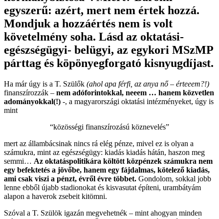
egyszerű: azért, mert nem értek hozzá.
Mondjuk a hozzáértés nem is volt
követelmény soha. Lásd az oktatási-
egészségügyi- belügyi, az egykori MSzMP
párttag és köpönyegforgató kisnyugdíjast.
Ha már úgy is a T. Szülők
(ahol apa férfi, az anya nő – érteeem?!)
finanszírozzák –
nem adóforintokkal, neeem … hanem közvetlen
adományokkal(!)
-, a magyarországi oktatási intézményeket, úgy is
mint
“közösségi finanszírozású köznevelés”
mert az állambácsinak nincs rá elég pénze, mivel ez is olyan a
számukra, mint az egészségügy: kiadás kiadás hátán, haszon meg
semmi…
Az oktatáspolitikára költött közpénzek számukra nem
egy befektetés a jövőbe, hanem egy fájdalmas, kötelező kiadás,
ami csak viszi a pénzt, évről évre többet.
Gondolom, sokkal jobb
lenne ebből újabb stadionokat és kisvasutat építeni, urambátyám
alapon a haverok zsebeit kitömni.
Szóval a T. Szülök igazán megvehetnék – mint ahogyan minden