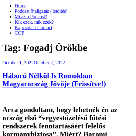
Home
Podcast [hallgatás / letöltés]
Mi az a Podcast?
Kik ezek, mik ezek?
Kapcsolat / Contact
COP
Tag:
Fogadj Örökbe
Posted
October 1, 2022
October 2, 2022
on
Háború Nélkül Is Romokban
Magyarország Jövője (Frissítve!)
Arra gondoltam, hogy lehetnék én az
ország első “vegyestüzelésű fűtési
rendszerek fenntartásáért felelős
kormánybiztosa”. Miért? Baromi