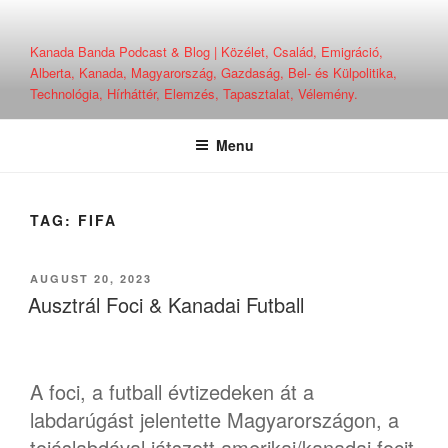
Skip
to
Kanada Banda Podcast & Blog | Közélet, Család, Emigráció,
content
Alberta, Kanada, Magyarország, Gazdaság, Bel- és Külpolitika,
Technológia, Hírháttér, Elemzés, Tapasztalat, Vélemény.
Menu
TAG:
FIFA
POSTED
AUGUST 20, 2023
ON
Ausztrál Foci & Kanadai Futball
A foci, a futball évtizedeken át a
labdarúgást jelentette Magyarországon, a
tojáslabdával játszott amerikai/kanadai focit