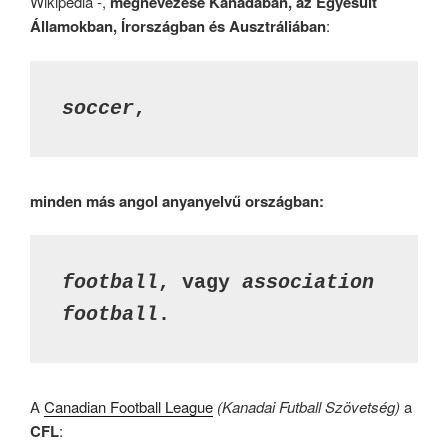
Wikipédia -,
megnevezése Kanadában, az Egyesült
Államokban, Írországban és Ausztráliában
:
soccer
, 
minden más angol anyanyelvű országban:
football
, vagy 
association 
football
.
A
Canadian Football League
(Kanadai Futball Szövetség)
a
CFL
: