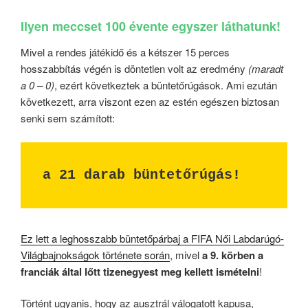
Ilyen meccset 100 évente egyszer láthatunk!
Mivel a rendes játékidő és a kétszer 15 perces
hosszabbítás végén is döntetlen volt az eredmény
(maradt
a 0 – 0)
, ezért következtek a büntetőrúgások. Ami ezután
következett, arra viszont ezen az estén egészen biztosan
senki sem számított:
a 21 darab büntetőrúgás!
Ez lett a leghosszabb büntetőpárbaj a FIFA Női Labdarúgó-
Világbajnokságok története során
, mivel
a 9. körben a
franciák által lőtt tizenegyest meg kellett ismételni
!
Történt ugyanis, hogy az ausztrál válogatott kapusa,