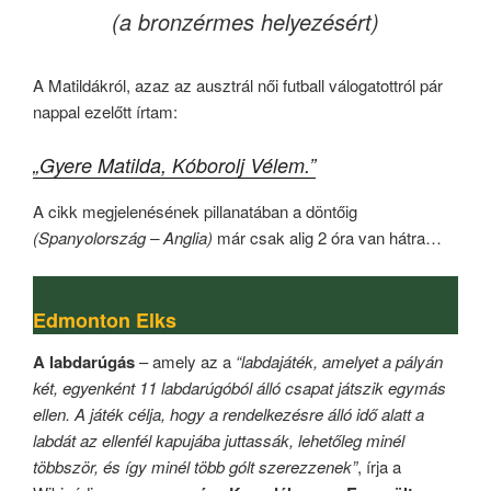
(a bronzérmes helyezésért)
A Matildákról, azaz az ausztrál női futball válogatottról pár
nappal ezelőtt írtam:
„Gyere Matilda, Kóborolj Vélem.”
A cikk megjelenésének pillanatában a döntőig
(Spanyolország – Anglia)
már csak alig 2 óra van hátra…
Edmonton Elks
A labdarúgás
– amely az a
“labdajáték, amelyet a pályán
két, egyenként 11 labdarúgóból álló csapat játszik egymás
ellen. A játék célja, hogy a rendelkezésre álló idő alatt a
labdát az ellenfél kapujába juttassák, lehetőleg minél
többször, és így minél több gólt szerezzenek”
, írja a