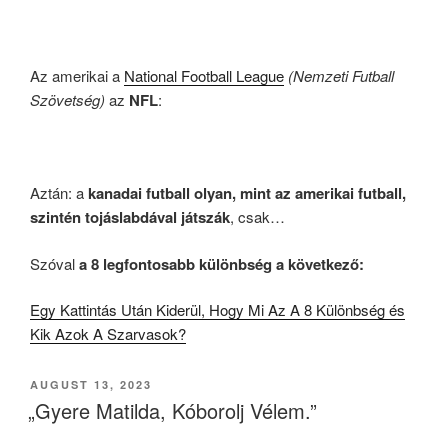
Az amerikai a
National Football League
(Nemzeti Futball
Szövetség)
az
NFL
:
Aztán: a
kanadai futball olyan, mint az amerikai futball,
szintén tojáslabdával játszák
, csak…
Szóval
a 8 legfontosabb különbség a következő:
Egy Kattintás Után Kiderül, Hogy Mi Az A 8 Különbség és
Kik Azok A Szarvasok?
POSTED
AUGUST 13, 2023
ON
„Gyere Matilda, Kóborolj Vélem.”