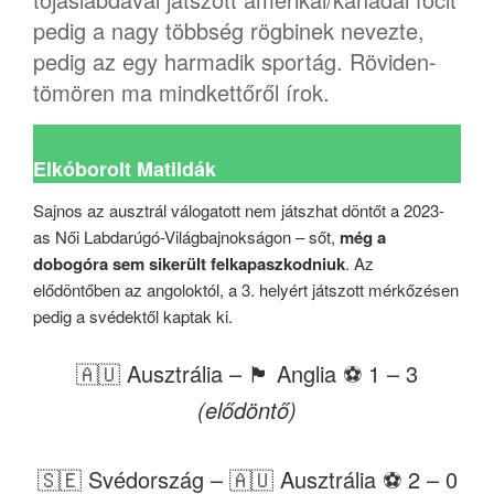
pedig a nagy többség rögbinek nevezte,
pedig az egy harmadik sportág. Röviden-
tömören ma mindkettőről írok.
Elkóborolt Matildák
Sajnos az ausztrál válogatott nem játszhat döntőt a 2023-
as Női Labdarúgó-Világbajnokságon – sőt,
még a
dobogóra sem sikerült felkapaszkodniuk
. Az
elődöntőben az angoloktól, a 3. helyért játszott mérkőzésen
pedig a svédektől kaptak ki.
🇦🇺 Ausztrália – 🏴󠁧󠁢󠁥󠁮󠁧󠁿 Anglia ⚽️ 1 – 3
(elődöntő)
🇸🇪 Svédország – 🇦🇺 Ausztrália ⚽️ 2 – 0