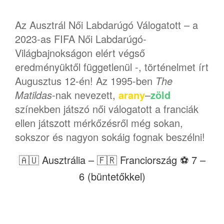
Az Ausztrál Női Labdarúgó Válogatott – a
2023-as FIFA Női Labdarúgó-
Világbajnokságon elért végső
eredményüktől függetlenül -, történelmet írt
Augusztus 12-én! Az 1995-ben
The
Matildas
-nak nevezett,
arany
–
zöld
színekben játszó női válogatott a franciák
ellen játszott mérkőzésről még sokan,
sokszor és nagyon sokáig fognak beszélni!
🇦🇺 Ausztrália – 🇫🇷 Franciország ⚽️ 7 –
6 (büntetőkkel)