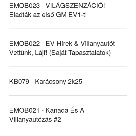
EMOB023 - VILÁGSZENZÁCIÓ!!
Eladták az első GM EV1-t!
EMOB022 - EV Hírek & Villanyautót
Vettünk, Lájf! (Saját Tapasztalatok)
KB079 - Karácsony 2k25
EMOB021 - Kanada És A
Villanyautózás #2