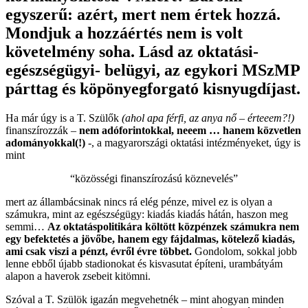
egyszerű: azért, mert nem értek hozzá.
Mondjuk a hozzáértés nem is volt
követelmény soha. Lásd az oktatási-
egészségügyi- belügyi, az egykori MSzMP
párttag és köpönyegforgató kisnyugdíjast.
Ha már úgy is a T. Szülők
(ahol apa férfi, az anya nő – érteeem?!)
finanszírozzák –
nem adóforintokkal, neeem … hanem közvetlen
adományokkal(!)
-, a magyarországi oktatási intézményeket, úgy is
mint
“közösségi finanszírozású köznevelés”
mert az állambácsinak nincs rá elég pénze, mivel ez is olyan a
számukra, mint az egészségügy: kiadás kiadás hátán, haszon meg
semmi…
Az oktatáspolitikára költött közpénzek számukra nem
egy befektetés a jövőbe, hanem egy fájdalmas, kötelező kiadás,
ami csak viszi a pénzt, évről évre többet.
Gondolom, sokkal jobb
lenne ebből újabb stadionokat és kisvasutat építeni, urambátyám
alapon a haverok zsebeit kitömni.
Szóval a T. Szülök igazán megvehetnék – mint ahogyan minden