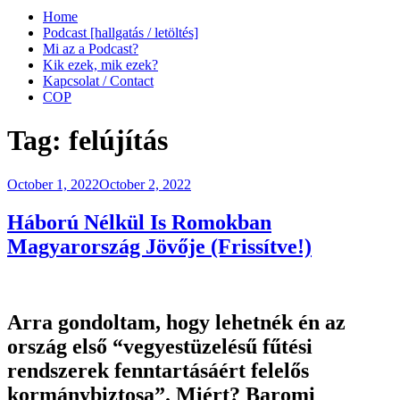
Home
Podcast [hallgatás / letöltés]
Mi az a Podcast?
Kik ezek, mik ezek?
Kapcsolat / Contact
COP
Tag:
felújítás
Posted
October 1, 2022
October 2, 2022
on
Háború Nélkül Is Romokban
Magyarország Jövője (Frissítve!)
Arra gondoltam, hogy lehetnék én az
ország első “vegyestüzelésű fűtési
rendszerek fenntartásáért felelős
kormánybiztosa”. Miért? Baromi