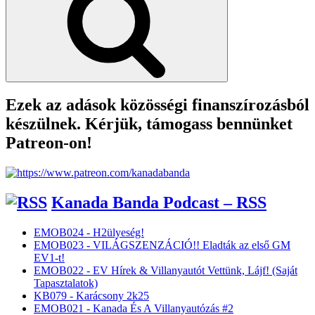
Ezek az adások közösségi finanszírozásból
készülnek. Kérjük, támogass bennünket
Patreon-on!
Kanada Banda Podcast – RSS
EMOB024 - H2ülyeség!
EMOB023 - VILÁGSZENZÁCIÓ!! Eladták az első GM
EV1-t!
EMOB022 - EV Hírek & Villanyautót Vettünk, Lájf! (Saját
Tapasztalatok)
KB079 - Karácsony 2k25
EMOB021 - Kanada És A Villanyautózás #2