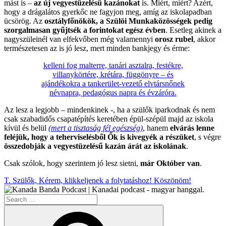
mást is –
az új vegyestüzelésű kazánokat
is. Miért, miért? Azért,
hogy a drágalátos gyerkőc ne fagyjon meg, amíg az iskolapadban
ücsörög. Az
osztályfőnökök, a Szülöi Munkaközösségek pedig
szorgalmasan gyűjtsék a forintokat egész évben
. Esetleg akinek a
nagyszüleinél van elfekvőben még valamennyi
orosz rubel
, akkor
természetesen az is jó lesz, mert minden bankjegy és érme:
kelleni fog malterre, tanári asztalra, festékre,
villanykörtére, krétára, függönyre – és
ajándékokra a tankerület-vezető elvtársnőnek
névnapra, pedagógus napra és évzáróra.
Az lesz a legjobb – mindenkinek -, ha a szülők iparkodnak és nem
csak szabadidős csapatépítés keretében épül-szépül majd az iskola
kívül és belül
(mert a tisztaság fél egészség)
, hanem
elvárás lenne
feléjük, hogy a teherviselésből Ők is kivegyék a részüket
, s végre
összedobják a vegyestüzelésű kazán árát az iskolának
.
Csak szólok, hogy szerintem jó lesz sietni,
már Október van
.
T. Szülők, Kérem, klikkeljenek a folytatáshoz! Köszönöm!
Search
for:
Search