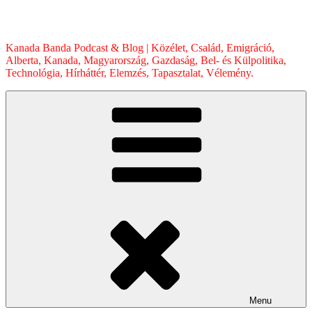
Skip
to
content
Kanada Banda Podcast & Blog | Közélet, Család, Emigráció,
Alberta, Kanada, Magyarország, Gazdaság, Bel- és Külpolitika,
Technológia, Hírháttér, Elemzés, Tapasztalat, Vélemény.
Menu