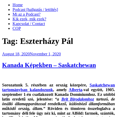
Home
Podcast [hallgatás / letöltés]
Mi az a Podcast?
Kik ezek, mik ezek?
Kapcsolat / Contact
COP
Tag:
Eszterházy Pál
Posted
August 18, 2020
November 1, 2020
on
Kanada Képekben – Saskatchewan
Sorozatunk 5. részében az ország közepére,
Saskatchewan
tartományban kalandozunk
, amely
Alberta
-val együtt, 1905.
szeptember 1-én csatlakozott Kanada Domíniumhoz. Ez utóbbi
latin eredetű szó, jelentése:
“a
Brit Birodalomhoz
tartozó, de
önálló államapparátussal rendelkező, különböző államformában
működő ország, állam.”
Röviden és tömören összefoglalva a
tartomány déli fele úgy néz ki, mint az Alföld: farmok, szántók,