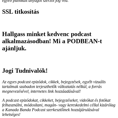
egyéb publikált anyagot szerzői jog véd.
SSL titkosítás
Hallgass minket kedvenc podcast
alkalmazásodban! Mi a PODBEAN-t
ajánljuk.
Jogi Tudnivalók!
Az egyes podcast epizódok, cikkek, bejegyzések, egyéb vizuális
tartalmak szabadon terjeszthetők változtatás nélkül, a forrás
megnevezésével, internetes link hozzáadásával!
A podcast epizódokat, cikkeket, bejegyzéseket, videókat és fotókat
felhasználni, módosítani, magán- vagy kereskedelmi céllal kizárólag
a Kanada Banda Podcast szerkesztőinek hozzájárulásával
lehetséges!