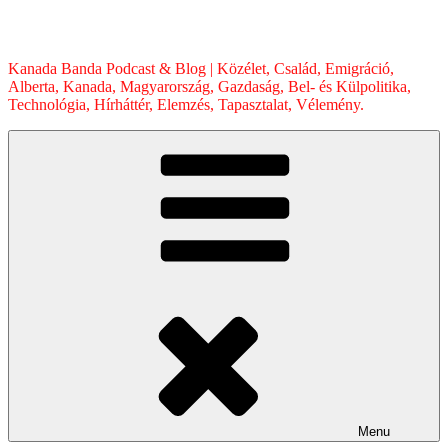
Skip
to
content
Kanada Banda Podcast & Blog | Közélet, Család, Emigráció,
Alberta, Kanada, Magyarország, Gazdaság, Bel- és Külpolitika,
Technológia, Hírháttér, Elemzés, Tapasztalat, Vélemény.
Menu