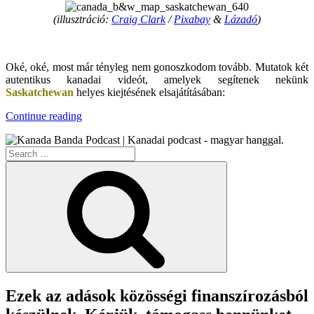
(illusztráció:
Craig Clark
/
Pixabay
&
Lázadó
)
.
Oké, oké, most már tényleg nem gonoszkodom tovább. Mutatok két
autentikus kanadai videót, amelyek segítenek nekünk
Saskatchewan
helyes kiejtésének elsajátításában:
“Kanada
Continue reading
Képekben
–
Search
Saskatchewan”
for:
Search
Ezek az adások közösségi finanszírozásból