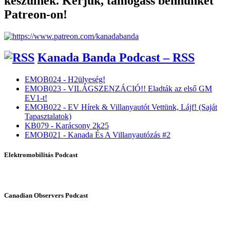
készülnek. Kérjük, támogass bennünket
Patreon-on!
Kanada Banda Podcast – RSS
EMOB024 - H2ülyeség!
EMOB023 - VILÁGSZENZÁCIÓ!! Eladták az első GM
EV1-t!
EMOB022 - EV Hírek & Villanyautót Vettünk, Lájf! (Saját
Tapasztalatok)
KB079 - Karácsony 2k25
EMOB021 - Kanada És A Villanyautózás #2
Elektromobilitás Podcast
Canadian Observers Podcast