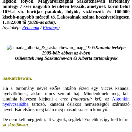
legelők, folyók. Magyarországnál Saskatchewan tartomány
mintegy 7-szer nagyobb területen fekszik, amelynek körül-belül
10%-t víz borítja: patakok, folyók, víztározók és 100.000
kisebb-nagyobb méretű tó. Lakosainak száma hozzávetőlegesen
1.182.000 fő
(2020-as adat)
.
(nyitókép:
Peacenik
/
Pixabay
)
.
Kanada térképe
1905-ből: ebben az évben
születettek meg Saskatchewan és
Alberta tartományok
.
Saskatchewan.
Ha a tartomány nevét elsőre inkább érzed egy vicces kanadai
nyelvtörőnek, akkor nincs semmi baj. Mindenkinek meg kell
tanulnia helyesen kiejteni a
cree
(magyarul: krí)
, az
Algonkin
nyelvcsaládba
tartozó, kanadai őslakos nemzetségtől származó
nevet. Bár elsőre, meg talán még másodikra sem könnyű.
De nem kell megijedni, itt vagyok, segítek! Fonetikus így kell leírni:
s
ə
ˈ
s
k
æ
tʃ
ə
w
ə
n
.