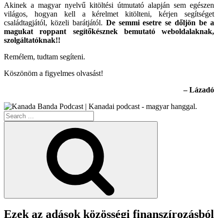
Akinek a magyar nyelvű kitöltési útmutató alapján sem egészen
világos, hogyan kell a kérelmet kitölteni, kérjen segítséget
családtagjától, közeli barátjától.
De semmi esetre se dőljön be a
magukat roppant segítőkésznek bemutató weboldalaknak,
szolgáltatóknak!!
Remélem, tudtam segíteni.
Köszönöm a figyelmes olvasást!
– Lázadó
Search
for:
Search
Ezek az adások közösségi finanszírozásból