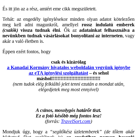
És itt jön az a rész, amiért eme cikk megszületett.
Tehát: az engedély igénylésekor minden olyan adatot kötelezően
meg kell adni magunkról, amellyel
rossz indulatú emberek
(csalók)
vissza tudnak élni
. Ők az
adatainkat felhasználva a
nevünkben tudnak vásárlásokat bonyolítani az interneten
, vagy
akár a való életben is.
Éppen ezért fontos, hogy
csak és kizárólag
a Kanadai Kormány hivatalos weboldalán vegyünk igénybe
az eTA igénylési szolgáltatást
– és sehol
máshol!!!!!!!!!!!!!!!!!!!!!!!!!!!!!!!!
(nem tudok elég felkiáltó jelet tenni ezután a mondat után,
elégedjetek meg most ennyivel)
A csinos, mosolygós határőr tiszt.
Ez a fotó később még fontos lesz!
(forrás:
TravelSort.com
)
Mondjuk úgy, hogy a
“segítőkész üzletemberek”
(de tőlem akár