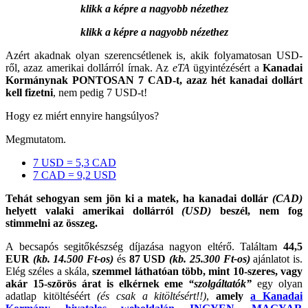
klikk a képre a nagyobb nézethez
klikk a képre a nagyobb nézethez
Azért akadnak olyan szerencsétlenek is, akik folyamatosan USD-
ről, azaz amerikai dollárról írnak. Az
eTA
ügyintézésért a
Kanadai
Kormánynak PONTOSAN 7 CAD-t, azaz hét kanadai dollárt
kell fizetni
, nem pedig 7 USD-t!
Hogy ez miért ennyire hangsúlyos?
Megmutatom.
7 USD = 5,3 CAD
7 CAD = 9,2 USD
Tehát sehogyan sem jön ki a matek, ha kanadai dollár
(CAD)
helyett valaki amerikai dollárról
(USD)
beszél, nem fog
stimmelni az összeg.
A becsapós segitőkészség díjazása nagyon eltérő. Találtam
44,5
EUR
(kb. 14.500 Ft-os)
és
87 USD
(kb. 25.300 Ft-os)
ajánlatot is.
Elég széles a skála,
szemmel láthatóan több, mint 10-szeres, vagy
akár 15-szörös árat is elkérnek eme
“szolgáltatók”
egy olyan
adatlap kitöltéséért
(és csak a kitöltésért!!)
,
amely
a Kanadai