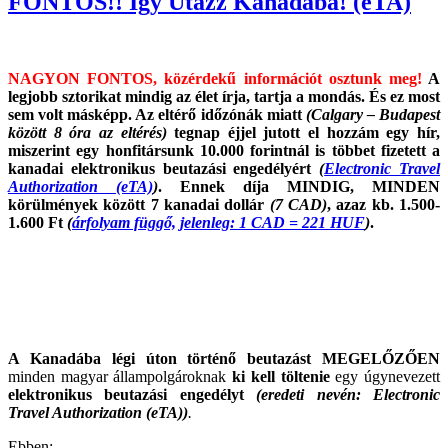
FONTOS!! Így Utazz Kanadába! (eTA)
NAGYON FONTOS, közérdekű információt osztunk meg!
A
legjobb sztorikat mindig az élet írja, tartja a mondás. És ez most
sem volt másképp. Az eltérő időzónák miatt
(Calgary – Budapest
között 8 óra az eltérés)
tegnap éjjel jutott el hozzám egy hír,
miszerint egy honfitársunk 10.000 forintnál is többet fizetett a
kanadai elektronikus beutazási engedélyért
(
Electronic Travel
Authorization (eTA)
)
. Ennek díja MINDIG, MINDEN
körülmények között 7 kanadai dollár
(7 CAD)
, azaz kb. 1.500-
1.600 Ft
(
árfolyam függő, jelenleg: 1 CAD = 221 HUF
)
.
A Kanadába légi úton történő beutazást MEGELŐZŐEN
minden magyar állampolgároknak
ki kell töltenie
egy úgynevezett
elektronikus beutazási engedélyt
(eredeti nevén: Electronic
Travel Authorization (eTA))
.
Ebben: