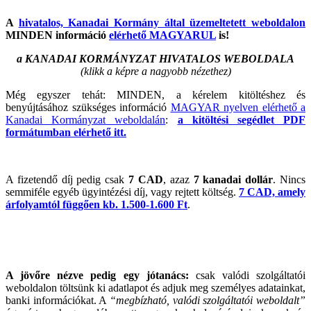
A
hivatalos, Kanadai Kormány által üzemeltetett weboldalon
MINDEN információ
elérhető MAGYARUL
is!
a KANADAI KORMÁNYZAT HIVATALOS WEBOLDALA
(klikk a képre a nagyobb nézethez)
Még egyszer tehát: MINDEN, a kérelem kitöltéshez és
benyújtásához szükséges információ
MAGYAR nyelven elérhető a
Kanadai Kormányzat weboldalán
:
a kitöltési segédlet PDF
formátumban elérhető itt.
A fizetendő díj pedig csak
7 CAD
, azaz
7 kanadai dollár
. Nincs
semmiféle egyéb ügyintézési díj, vagy rejtett költség.
7 CAD, amely
árfolyamtól függően kb. 1.500-1.600 Ft
.
A jövőre nézve pedig egy jótanács:
csak valódi szolgáltatói
weboldalon töltsünk ki adatlapot és adjuk meg személyes adatainkat,
banki információkat. A
“megbízható, valódi szolgáltatói weboldalt”