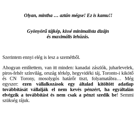
Olyan, mintha … aztán mégse! Ez is kamu!!
Gyönyörű tájkép, kissé minimalista dizájn
és maximális lehúzás.
Szerintem ennyi elég is lesz a szemétből.
Ahogyan említettem, van itt minden: kanadai zászlók, juharlevelek,
piros-fehér színvilág, ország térkép, hegyvidéki táj, Toronto-i kikötő
és CN Torony, mosolygós határőr tiszt, folyamatábra… Még
egyszer:
ezen vállalkozások egy általad kitöltött adatlap
továbbítását vállalják el nem kevés pénzért, ha egyáltalán
elvégzik a továbbítást és nem csak a pénzt szedik be
! Semmi
szükség rájuk.