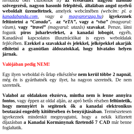
hívhatod őket csalóknak is)
az eredetihez nagyon hasonló
szövegezésű, nagyon hasonló felépítésű, általában angol nyelvű
weboldalt üzemeltetnek
, amelyek webcímében
(webcím: pl. a
kanadabanda.com
, vagy a
magyarorszag.hu
)
igyekeznek
feltüntetni a
“Canada”
, az
“eTA”
, vagy a
“visa”
(magyarul:
vízum)
,
vagy
“travel”
(magyarul: utazás)
szavakat
. Persze, látni
fogunk
piros juharleveleket, a kanadai lobogót
, egyéb,
Kanadával kapcsolatos illusztrációkat is egyes weboldalak
fejlécében.
Ezekkel a szavakkal és jelekkel, jelképekkel akarják
elhitetni a gyanútlan áldozatokkal, hogy hivatalos helyen
járnak.
Valójában pedig NEM!
Egy ilyen weboldal és űrlap elkészítése
nem kerül többe 2 napnál
,
még én is gyárthatnék egy ilyet, ha nagyon szeretnék. De nem
szeretnék.
Valahol az oldalakon elszórva, mintha nem is lenne annyira
fontos
, vagy éppen az oldal alján, az apró betűs részben
feltüntetik,
hogy mennyiért is segítenek ők a kanadai elektronikus
beutazási engedély kitöltésében és benyújtásában
. Természetesen
igyekeznek mindenkit megnyugtatni, hogy a nekik kifizetett
díjazásban
a Kanadai Kormánynak fizetendő 7 CAD
már benne
foglaltatik.