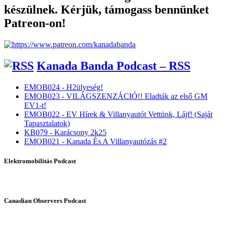
készülnek. Kérjük, támogass bennünket
Patreon-on!
Kanada Banda Podcast – RSS
EMOB024 - H2ülyeség!
EMOB023 - VILÁGSZENZÁCIÓ!! Eladták az első GM
EV1-t!
EMOB022 - EV Hírek & Villanyautót Vettünk, Lájf! (Saját
Tapasztalatok)
KB079 - Karácsony 2k25
EMOB021 - Kanada És A Villanyautózás #2
Elektromobilitás Podcast
Canadian Observers Podcast