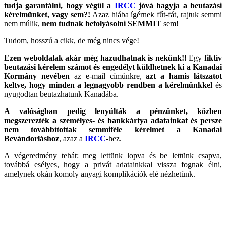
tudja garantálni, hogy végül a
IRCC
jóvá hagyja a beutazási
kérelmünket, vagy sem?!
Azaz hiába ígérnek fűt-fát, rajtuk semmi
nem múlik,
nem tudnak befolyásolni SEMMIT
sem!
Tudom, hosszú a cikk, de még nincs vége!
Ezen weboldalak akár még hazudhatnak is nekünk!!
Egy
fiktív
beutazási kérelem számot és engedélyt küldhetnek ki a Kanadai
Kormány nevében
az e-mail címünkre,
azt a hamis látszatot
keltve, hogy minden a legnagyobb rendben a kérelmünkkel
és
nyugodtan beutazhatunk Kanadába.
A valóságban pedig lenyúlták a pénzünket, közben
megszerezték a személyes- és bankkártya adatainkat és persze
nem továbbítottak semmiféle kérelmet a Kanadai
Bevándorláshoz
, azaz a
IRCC
-hez.
A végeredmény tehát: meg lettünk lopva és be lettünk csapva,
továbbá esélyes, hogy a privát adatainkkal vissza fognak élni,
amelynek okán komoly anyagi komplikációk elé nézhetünk.