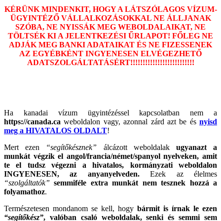
KÉRÜNK MINDENKIT, HOGY A LÁTSZÓLAGOS VÍZUM-
ÜGYINTÉZŐ VÁLLALKOZÁSOKKAL NE ÁLLJANAK
SZÓBA, NE NYISSÁK MEG WEBOLDALAIKAT, NE
TÖLTSÉK KI A JELENTKEZÉSI ŰRLAPOT! FŐLEG NE
ADJÁK MEG BANKI ADATAIKAT ÉS NE FIZESSENEK
AZ EGYÉBKÉNT INGYENESEN ELVÉGEZHETŐ
ADATSZOLGÁLTATÁSÉRT!!!!!!!!!!!!!!!!!!!!!!!!!!
Ha kanadai vízum ügyintézéssel kapcsolatban nem a
https://canada.ca
weboldalon vagy, azonnal zárd azt be és
nyisd
meg a HIVATALOS OLDALT
!
Mert ezen
“segítőkésznek”
álcázott weboldalak
ugyanazt a
munkát végzik el angol/francia/német/spanyol nyelveken, amit
te el tudsz végezni a hivatalos, kormányzati weboldalon
INGYENESEN, az anyanyelveden.
Ezek az élelmes
“szolgáltatók”
semmiféle extra munkát nem tesznek hozzá a
folyamathoz
.
Természetesen mondanom se kell, hogy
bármit is írnak le ezen
“segítőkész”
, valóban csaló weboldalak, senki és semmi sem