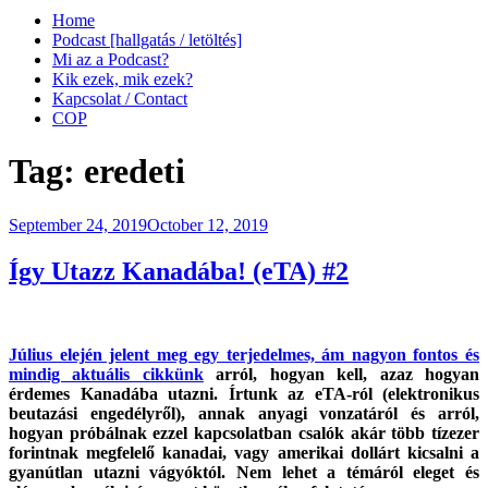
Home
Podcast [hallgatás / letöltés]
Mi az a Podcast?
Kik ezek, mik ezek?
Kapcsolat / Contact
COP
Tag:
eredeti
Posted
September 24, 2019
October 12, 2019
on
Így Utazz Kanadába! (eTA) #2
Július elején jelent meg egy terjedelmes, ám nagyon fontos és
mindig aktuális cikkünk
arról, hogyan kell, azaz hogyan
érdemes Kanadába utazni. Írtunk az eTA-ról (elektronikus
beutazási engedélyről), annak anyagi vonzatáról és arról,
hogyan próbálnak ezzel kapcsolatban csalók akár több tízezer
forintnak megfelelő kanadai, vagy amerikai dollárt kicsalni a
gyanútlan utazni vágyóktól. Nem lehet a témáról eleget és