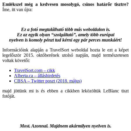
Emlékszel még a kedvesen mosolygó, csinos határőr tisztre?
Íme, itt van újra:
Ez a fotó megtalálható több más weboldalon is.
Ez az egyik olyan “szolgáltató”, amely több európai
nyelven is komoly pénzt tud kérni egy pár perces munkáért!
Információink alapján a TravelSort weboldal hozta le ezt a képet
legelőször 2015. októberének utolsó napján, majd természetesen
voltak követői:
TravelSort.com – cikk
Alberta.ca – álláshirdetés
CBSA – Twitter poszt (2018. május)
majd jöttünk mi is és ebben a cikkben leközöltük LeBlanc tiszt
fotóját.
Most. Azonnal. Majdnem akármilyen nyelven is.