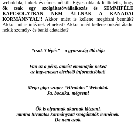
weboldala, linkek és címek nélkül. Egyes oldalak feltüntetik, hogy
ők csak egy szolgáltató/vállalkozás és SEMMIFÉLE
KAPCSOLATBAN NEM ÁLLNAK A KANADAI
KORMÁNNYAL!!
Akkor miért is kellene megbízni bennük?
Akkor mit is intéznek el neked? Akkor miért kellene önként átadni
nekik személy- és banki adataidat?
“csak 3 lépés” – a gyorsaság illúziója
Van az a pénz, amiért elmondják neked
az ingyenesen elérhető információkat!
Mega-giga-szuper “Hivatalos” Weboldal.
Ja, bocsika, mégsem!
Ők is olyannak akarnak látszani,
mintha hivatalos kormányzati szolgáltatók lennének.
De nem azok.