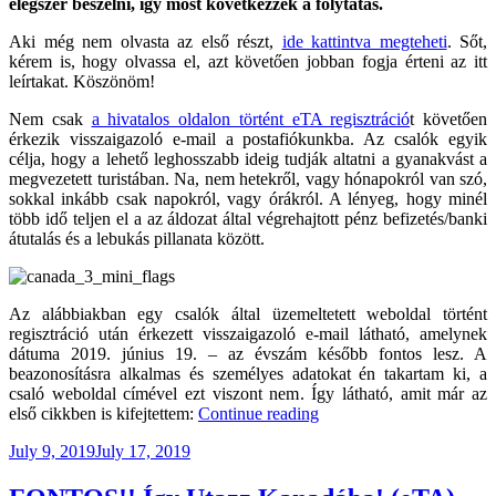
elégszer beszélni, így most következzék a folytatás.
Aki még nem olvasta az első részt,
ide kattintva megteheti
. Sőt,
kérem is, hogy olvassa el, azt követően jobban fogja érteni az itt
leírtakat. Köszönöm!
Nem csak
a hivatalos oldalon történt eTA regisztráció
t követően
érkezik visszaigazoló e-mail a postafiókunkba. Az csalók egyik
célja, hogy a lehető leghosszabb ideig tudják altatni a gyanakvást a
megvezetett turistában. Na, nem hetekről, vagy hónapokról van szó,
sokkal inkább csak napokról, vagy órákról. A lényeg, hogy minél
több idő teljen el a az áldozat által végrehajtott pénz befizetés/banki
átutalás és a lebukás pillanata között.
Az alábbiakban egy csalók által üzemeltetett weboldal történt
regisztráció után érkezett visszaigazoló e-mail látható, amelynek
dátuma 2019. június 19. – az évszám később fontos lesz. A
beazonosításra alkalmas és személyes adatokat én takartam ki, a
csaló weboldal címével ezt viszont nem. Így látható, amit már az
“Így
első cikkben is kifejtettem:
Continue reading
Utazz
Posted
July 9, 2019
July 17, 2019
Kanadába!
on
(eTA)
#2”