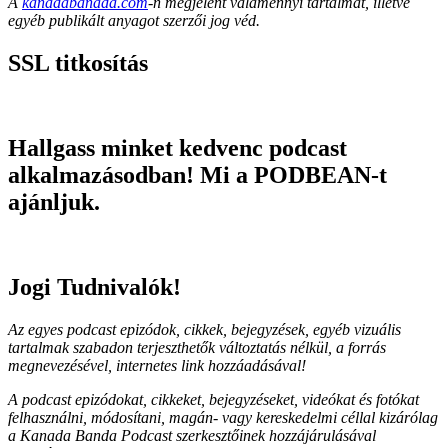
A
kanadabanada.com
-n megjelent valamennyi tartalmat, illetve
egyéb publikált anyagot szerzői jog véd.
SSL titkosítás
Hallgass minket kedvenc podcast
alkalmazásodban! Mi a PODBEAN-t
ajánljuk.
Jogi Tudnivalók!
Az egyes podcast epizódok, cikkek, bejegyzések, egyéb vizuális
tartalmak szabadon terjeszthetők változtatás nélkül, a forrás
megnevezésével, internetes link hozzáadásával!
A podcast epizódokat, cikkeket, bejegyzéseket, videókat és fotókat
felhasználni, módosítani, magán- vagy kereskedelmi céllal kizárólag
a Kanada Banda Podcast szerkesztőinek hozzájárulásával