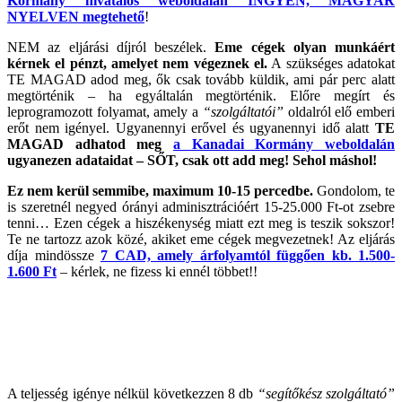
Kormány hivatalos weboldalán INGYEN, MAGYAR
NYELVEN megtehető
!
NEM az eljárási díjról beszélek.
Eme cégek olyan munkáért
kérnek el pénzt, amelyet nem végeznek el.
A szükséges adatokat
TE MAGAD adod meg, ők csak tovább küldik, ami pár perc alatt
megtörténik – ha egyáltalán megtörténik. Előre megírt és
leprogramozott folyamat, amely a
“szolgáltatói”
oldalról elő emberi
erőt nem igényel. Ugyanennyi erővel és ugyanennyi idő alatt
TE
MAGAD adhatod meg
a Kanadai Kormány weboldalán
ugyanezen adataidat – SŐT, csak ott add meg! Sehol máshol!
Ez nem kerül semmibe, maximum 10-15 percedbe.
Gondolom, te
is szeretnél negyed órányi adminisztrációért 15-25.000 Ft-ot zsebre
tenni… Ezen cégek a hiszékenység miatt ezt meg is teszik sokszor!
Te ne tartozz azok közé, akiket eme cégek megvezetnek! Az eljárás
díja mindössze
7 CAD, amely árfolyamtól függően kb. 1.500-
1.600 Ft
– kérlek, ne fizess ki ennél többet!!
A teljesség igénye nélkül következzen 8 db
“segítőkész szolgáltató”