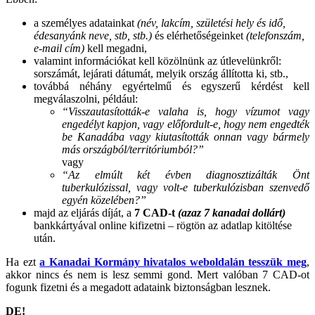
a személyes adatainkat
(név, lakcím, születési hely és idő,
édesanyánk neve, stb, stb.)
és elérhetőségeinket
(telefonszám,
e-mail cím)
kell megadni,
valamint információkat kell közölnünk az útlevelünkről:
sorszámát, lejárati dátumát, melyik ország állította ki, stb.,
továbbá néhány egyértelmű és egyszerű kérdést kell
megválaszolni, például:
“Visszautasították-e valaha is, hogy vízumot vagy
engedélyt kapjon, vagy előfordult-e, hogy nem engedték
be Kanadába vagy kiutasították onnan vagy bármely
más országból/territóriumból?”
vagy
“Az elmúlt két évben diagnosztizálták Önt
tuberkulózissal, vagy volt-e tuberkulózisban szenvedő
egyén közelében?”
majd az eljárás díját, a
7 CAD-t
(azaz 7 kanadai dollárt)
bankkártyával online kifizetni – rögtön az adatlap kitöltése
után.
Ha ezt
a Kanadai Kormány hivatalos weboldalán tesszük meg
,
akkor nincs és nem is lesz semmi gond. Mert valóban 7 CAD-ot
fogunk fizetni és a megadott adataink biztonságban lesznek.
DE!