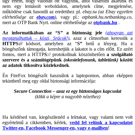
úgy értem, hogy valóban ott vagyunk, ahol vásárolni akarunk és
nem egy lemásolt weboldalon, amelynek címe, megjelenése,
működése csak hasonlít az eredetihez pl.
ebay.su
(az Ebay egyetlen
elérhetősége az
ebay.com
)
, vagy pl.:
otpbank.hu.netbanking.co
,
mert az OTP Bank Nyrt. online elérhetősége az
otpbank.hu
.
Az informatikában az
“S”
a biztonság jele
(ahogyan azt
megtanulhattuk – köszi, Srácok!)
, azaz a címsorban keressük a
HTTPS://
kódsort, amelyben az “
S”
betű a lényeg. Ha a
böngészőnk támogatja, kereshetjük a lakatot is a cím előtt. Ez azért
fontos, mert a HTTP
S
:// protokollnak köszönhetően
a szolgáltató
szervere és a számítógépünk
(okostelefonunk, tabletünk)
között
az adatok titkosítva közlekednek
.
Én FireFox böngészőt használok a laptopomon, abban eképpen
tekinthető meg egy oldal biztonsági információja:
Secure Connection – azaz ez egy biztonságos kapcsolat
(klikk a képre a nagyobb nézethez)
Ha kérdésed van, kiegészítenéd a leírtakat, vagy valami nem volt
egyértelmű a cikkemben, kérlek,
vedd fel velünk a kapcsolatot
Twitter-en, Facebook Messenger-en, vagy e-mailben
!