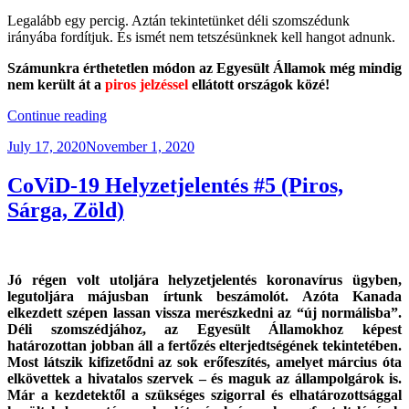
Legalább egy percig. Aztán tekintetünket déli szomszédunk
irányába fordítjuk. És ismét nem tetszésünknek kell hangot adnunk.
Számunkra érthetetlen módon az Egyesült Államok még mindig
nem került át a
piros jelzéssel
ellátott országok közé!
“CoViD-
Continue reading
19
Posted
July 17, 2020
November 1, 2020
Helyzetjelentés
on
#5.5
(Pirosból
CoViD-19 Helyzetjelentés #5 (Piros,
>>
Sárga, Zöld)
Sárgába)”
Jó régen volt utoljára helyzetjelentés koronavírus ügyben,
legutoljára májusban írtunk beszámolót. Azóta Kanada
elkezdett szépen lassan vissza merészkedni az “új normálisba”.
Déli szomszédjához, az Egyesült Államokhoz képest
határozottan jobban áll a fertőzés elterjedtségének tekintetében.
Most látszik kifizetődni az sok erőfeszítés, amelyet március óta
elkövettek a hivatalos szervek – és maguk az állampolgárok is.
Már a kezdetektől a szükséges szigorral és elhatározottsággal