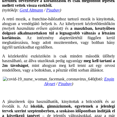
kerültek bevezetésre a korlátozások és csak megfontolt lépések
mellett vettek vissza ezekből.
(nyitókép:
Gerd Altmann
/
Pixabay
)
A retró mozik, a franchise-hálózathoz tartozó mozik is kinyitottak,
ahogyan a vendéglátó helyek is. Az kihelyezett kézfertőtlenítőkön
(melyek használata erősen ajánlott)
és
a maszkban, kesztyűben
dolgozó alkalmazottakon túl a legnagyobb változás a létszám
korlátozás
. Az intézmény alapterületétúl függően kerül
meghatározásra, hogy adott moziteremben, vagy boltban hány
ügyfél tartózkodhat egyidőben.
A közlekedési eszközökön is csak minden második ülőhely
használható, az állva utazóknak pedig ugyanúgy
meg kell tartani a
2m távolságot
, mint ahogyan meg kell tenni azt egy orvosi
rendelőben, vagy a boltokban, a pénztár előtti sorban álláskor.
(fotó:
Engin
Akyurt
/
Pixabay
)
.
A játszóterek újra használhatók, kinyitottak a bölcsödék és az
óvodák is. Az
iskolák, gimnáziumok, egyetemek a jelenlegi
tervek szerint szeptemberben, a szokásos időpontban indítják el
a következő tanévet
– de jelentős változásokkal, azaz a már