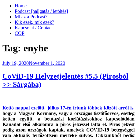
Home
Podcast [hallgatás / letöltés]
Mi az a Podcast?
Kik ezek, mik ezek?
Kapcsolat / Contact
COP
Tag:
enyhe
Posted
July 19, 2020
November 1, 2020
on
CoViD-19 Helyzetjelentés #5.5 (Pirosból
>> Sárgába)
Kettő nappal ezelőtt, július 17-én írtunk többek között arról is
,
hogy a Magyar Kormány, vagy a országos tisztifőorvos, esetleg
ketten együtt, a beutazási korlátázásokhoz kapcsolódóan
Kanadát első alkalomra a piros jelzéssel látta el. Piros jelzést
pedig azon országok kaptak, amelyek COVID-19 betegséggel
való aktuális fertőzöttségi mértéke súlyos. Cikkünkből pedig