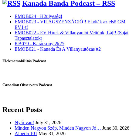
Kanada Banda Podcast – RSS
EMOB024 - H2ülyeség!
EMOB023 - VILÁGSZENZÁCIÓ!! Eladták az első GM
EV1-t!
EMOB022 - EV Hírek & Villanyautót Vettünk, Lájf! (Saját
Tapasztalatok)
KB079 - Karácsony 2k25
EMOB021 - Kanada És A Villanyautózás #2
Elektromobilitás Podcast
Canadian Observers Podcast
Recent Posts
Nyár van!
July 31, 2026
Minden Nagyon Szép, Minden Nagyon Jó…
June 30, 2026
Alberta 101
May 31, 2026