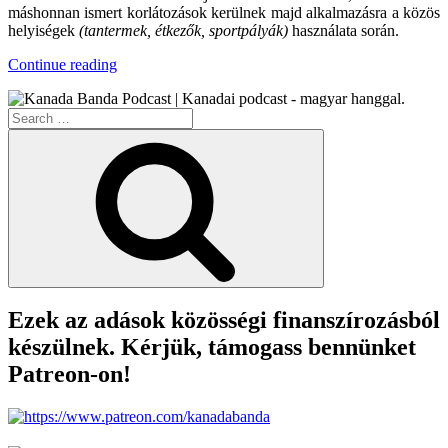
máshonnan ismert korlátozások kerülnek majd alkalmazásra a közös
helyiségek
(tantermek, étkezők, sportpályák)
használata során.
“CoViD-
Continue reading
19
Helyzetjelentés
Search
#5
for:
(Piros,
Search
Sárga,
Zöld)”
Ezek az adások közösségi finanszírozásból
készülnek. Kérjük, támogass bennünket
Patreon-on!