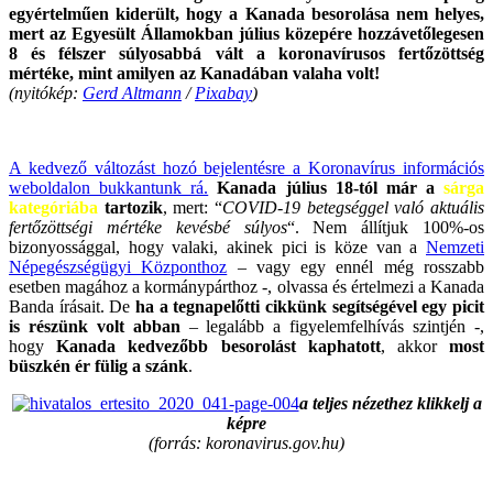
egyértelműen kiderült, hogy a Kanada besorolása nem helyes,
mert az Egyesült Államokban július közepére hozzávetőlegesen
8 és félszer súlyosabbá vált a koronavírusos fertőzöttség
mértéke, mint amilyen az Kanadában valaha volt!
(nyitókép:
Gerd Altmann
/
Pixabay
)
.
A kedvező változást hozó bejelentésre a Koronavírus információs
weboldalon bukkantunk rá.
Kanada július 18-tól már a
sárga
kategóriába
tartozik
, mert: “
COVID-19 betegséggel való aktuális
fertőzöttségi mértéke kevésbé súlyos
“. Nem állítjuk 100%-os
bizonyossággal, hogy valaki, akinek pici is köze van a
Nemzeti
Népegészségügyi Központhoz
– vagy egy ennél még rosszabb
esetben magához a kormánypárthoz -, olvassa és értelmezi a Kanada
Banda írásait. De
ha a tegnapelőtti cikkünk segítségével egy picit
is részünk volt abban
– legalább a figyelemfelhívás szintjén -,
hogy
Kanada kedvezőbb besorolást kaphatott
, akkor
most
büszkén ér fülig a szánk
.
a teljes nézethez klikkelj a
képre
(forrás: koronavirus.gov.hu)
.