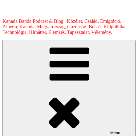
Skip
to
content
Kanada Banda Podcast & Blog | Közélet, Család, Emigráció,
Alberta, Kanada, Magyarország, Gazdaság, Bel- és Külpolitika,
Technológia, Hírháttér, Elemzés, Tapasztalat, Vélemény.
Menu