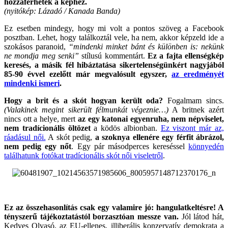
hozzáférhetek a képhez.
(nyitókép: Lázadó / Kanada Banda)
Ez esetben mindegy, hogy mi volt a pontos szöveg a Facebook
posztban. Lehet, hogy találkoztál vele, ha nem, akkor képzeld ide a
szokásos paranoid,
“mindenki minket bánt és különben is: nekünk
ne mondja meg senki”
stílusú kommentárt.
Ez a fajta ellenségkép
keresés, a másik fél hibáztatása sikertelenségünkért nagyjából
85-90 évvel ezelőtt már megvalósult egyszer,
az eredményét
mindenki ismeri
.
Hogy a brit és a skót hogyan került oda?
Fogalmam sincs.
(Valakinek megint sikerült félmunkát végeznie…)
A britnek azért
nincs ott a helye, mert
az egy katonai egyenruha, nem népviselet,
nem tradícionális öltözet
a ködös albionban.
Ez viszont már az,
ráadásul női.
A skót pedig,
a szoknya ellenére egy férfit ábrázol,
nem pedig egy nőt
. Egy pár másodperces kereséssel
könnyedén
találhatunk fotókat tradícionális skót női viseletről
.
.
Ez az összehasonlítás csak egy valamire jó: hangulatkeltésre! A
tényszerű tájékoztatástól borzasztóan messze van.
Jól látod hát,
Kedves Olvasó, az EU-ellenes, illiberális konzervatív demokrata a