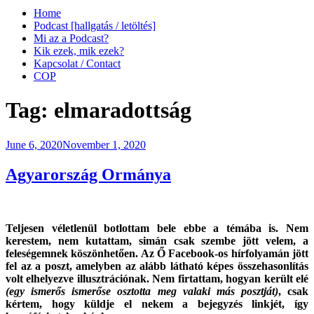
Home
Podcast [hallgatás / letöltés]
Mi az a Podcast?
Kik ezek, mik ezek?
Kapcsolat / Contact
COP
Tag:
elmaradottság
Posted
June 6, 2020
November 1, 2020
on
Agyarország Ormánya
Teljesen véletlenül botlottam bele ebbe a témába is. Nem
kerestem, nem kutattam, simán csak szembe jött velem, a
feleségemnek köszönhetően. Az Ő Facebook-os hírfolyamán jött
fel az a poszt, amelyben az alább látható képes összehasonlítás
volt elhelyezve illusztrációnak. Nem firtattam, hogyan került elé
(egy ismerős ismerőse osztotta meg valaki más posztját)
, csak
kértem, hogy küldje el nekem a bejegyzés linkjét, így