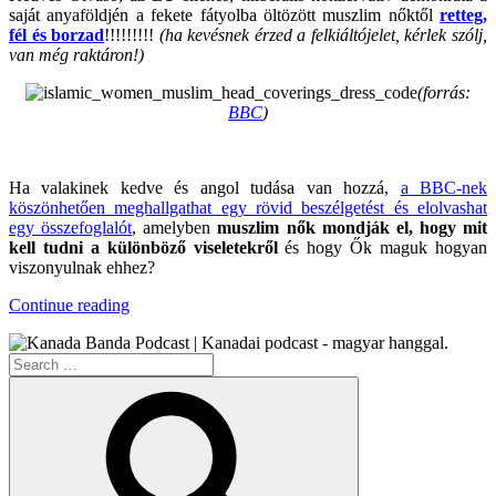
saját anyaföldjén a fekete fátyolba öltözött muszlim nőktől
retteg,
fél és borzad
!!!!!!!!!
(ha kevésnek érzed a felkiáltójelet, kérlek szólj,
van még raktáron!)
(forrás:
BBC
)
.
Ha valakinek kedve és angol tudása van hozzá,
a BBC-nek
köszönhetően meghallgathat egy rövid beszélgetést és elolvashat
egy összefoglalót
, amelyben
muszlim nők mondják el, hogy mit
kell tudni a különböző viseletekről
és hogy Ők maguk hogyan
viszonyulnak ehhez?
“Agyarország
Continue reading
Ormánya”
Search
for:
Search