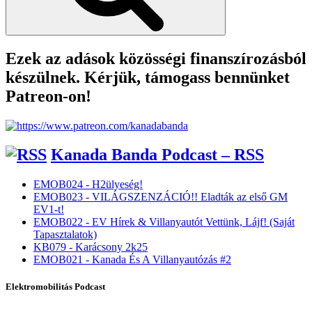
Ezek az adások közösségi finanszírozásból
készülnek. Kérjük, támogass bennünket
Patreon-on!
Kanada Banda Podcast – RSS
EMOB024 - H2ülyeség!
EMOB023 - VILÁGSZENZÁCIÓ!! Eladták az első GM
EV1-t!
EMOB022 - EV Hírek & Villanyautót Vettünk, Lájf! (Saját
Tapasztalatok)
KB079 - Karácsony 2k25
EMOB021 - Kanada És A Villanyautózás #2
Elektromobilitás Podcast