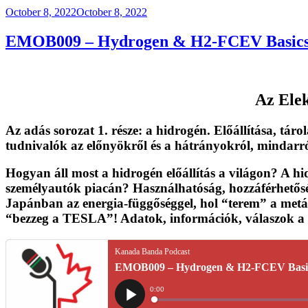
Posted
October 8, 2022
October 8, 2022
on
EMOB009 – Hydrogen & H2-FCEV Basics
Az
Ele
Az adás sorozat 1. része:
a hidrogén
. Előállítása, táro
tudnivalók az előnyökről és a hátrányokról, mindarról
Hogyan áll most a hidrogén előállítás a világon? A 
személyautók piacán? Használhatóság, hozzáférhetőség
Japánban az energia-függőséggel, hol “terem” a met
“bezzeg a TESLA”! Adatok, információk, válaszok a