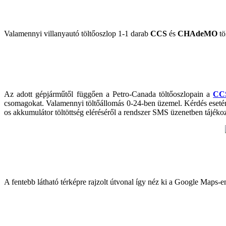
Valamennyi villanyautó töltőoszlop 1-1 darab
CCS
és
CHAdeMO
tö
Az adott gépjárműtől függően a Petro-Canada töltőoszlopain a
CC
csomagokat. Valamennyi töltőállomás 0-24-ben üzemel. Kérdés esetén
os akkumulátor töltöttség eléréséről a rendszer SMS üzenetben tájékoz
A fentebb látható térképre rajzolt útvonal így néz ki a Google Maps-e