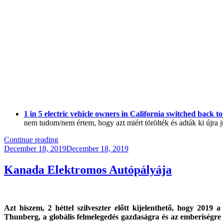
1 in 5 electric vehicle owners in California switched back t
nem tudom/nem értem, hogy azt miért törölték és adták ki újra j
“FV003
Continue reading
Posted
–
December 18, 2019
December 18, 2019
on
Magyar
Elektromos
Kanada Elektromos Autópályája
Járművek
Kutatás
eredménye
/
Azt hiszem, 2 héttel szilveszter előtt kijelenthető, hogy 2019
Drága-
Thunberg, a globális felmelegedés gazdaságra és az emberiségr
e