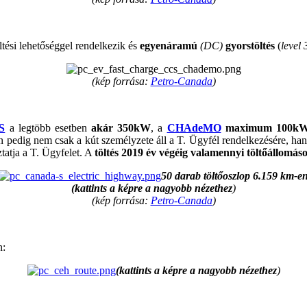
ltési lehetőséggel rendelkezik és
egyenáramú
(DC)
gyorstöltés
(
level 
(kép forrása:
Petro-Canada
)
S
a legtöbb esetben
akár 350kW
, a
CHAdeMO
maximum 100kW t
 pedig nem csak a kút személyzete áll a T. Ügyfél rendelkezésére, han
tatja a T. Ügyfelet. A
töltés 2019 év végéig valamennyi töltőállomás
50 darab töltőoszlop 6.159 km-e
(kattints a képre a nagyobb nézethez
)
(kép forrása:
Petro-Canada
)
n:
(kattints a képre a nagyobb nézethez
)