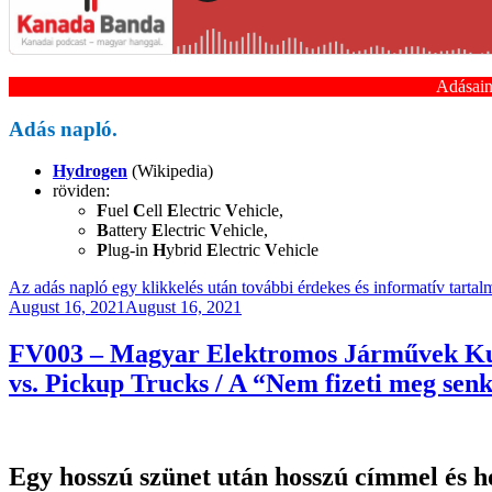
Adásai
Adás napló.
Hydrogen
(Wikipedia)
röviden:
F
uel
C
ell
E
lectric
V
ehicle,
B
attery
E
lectric
V
ehicle,
P
lug-in
H
ybrid
E
lectric
V
ehicle
Az adás napló egy klikkelés után további érdekes és informatív tarta
Posted
August 16, 2021
August 16, 2021
on
FV003 – Magyar Elektromos Járművek Kuta
vs. Pickup Trucks / A “Nem fizeti meg senki
Egy hosszú szünet után hosszú címmel és h