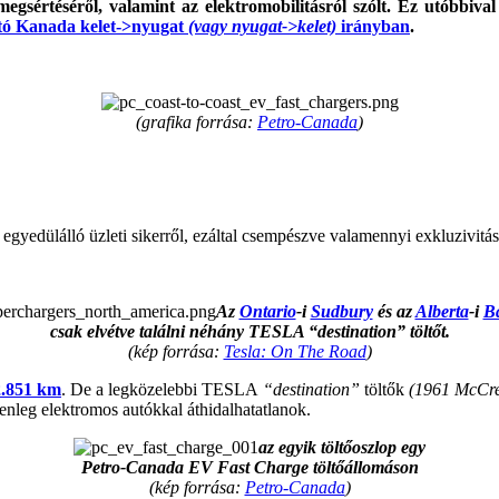
egsértéséről, valamint az elektromobilitásról szólt. Ez utóbbival
ató Kanada kelet->nyugat
(vagy nyugat->kelet)
irányban
.
(grafika forrása:
Petro-Canada
)
egyedülálló üzleti sikerről, ezáltal csempészve valamennyi exkluzivitás
Az
Ontario
-i
Sudbury
és az
Alberta
-i
B
csak elvétve találni néhány TESLA “destination” töltőt.
(kép forrása:
Tesla: On The Road
)
2.851 km
. De a legközelebbi TESLA
“destination”
töltők
(1961 McCre
enleg elektromos autókkal áthidalhatatlanok.
az egyik töltőoszlop egy
Petro-Canada EV Fast Charge töltőállomáson
(kép forrása:
Petro-Canada
)