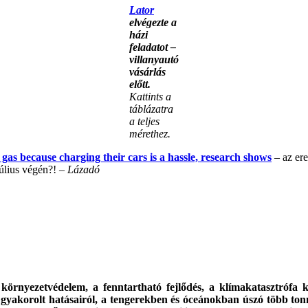
Lator
elvégezte a
házi
feladatot –
villanyautó
vásárlás
előtt.
Kattints a
táblázatra
a teljes
mérethez.
o gas because charging their cars is a hassle, research shows
– az ere
úlius végén?!
– Lázadó
 a környezetvédelem, a fenntartható fejlődés, a klímakatasztrófa
e gyakorolt hatásairól, a tengerekben és óceánokban úszó több to