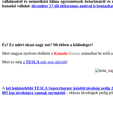
vállalásairól és nemzetközi klíma egyezmények betartásáról és m
Az
kanadai vállalat:
december 17-től elektromos autóval is beutazh
Új
Villanyautó
Magyarországon?
/
Amerikai
Biodízel
vs.
Pickup
Trucks
És? Ez miért olyan nagy szó? Mi ebben a különleges?
/
A
Mert magyar nyelven elsőként a
Kanada
Banda
számolhat be erről a 
“Nem
Mert ez még
a
TESLA
-nak sem sikerült
!
fizeti
meg
senki!”-
hálózatfejlesztés”
A
két legközelebbi TESLA Supercharger közötti távolság pedig 
805 km távolságra vannak egymástól
– ekkora távolságok pedig jel