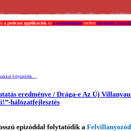
nk
a podcast applikációk
és
a weboldalunk
mellett
elérhetők YouTub
lmakkal folytatódik…
tás eredménye / Drága-e Az Új Villanyau
!”-hálózatfejlesztés
osszú epizóddal folytatódik a
Felvillanyozó