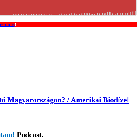
e-on is
!
tó Magyarországon? / Amerikai Biodízel
dtam!
Podcast
.