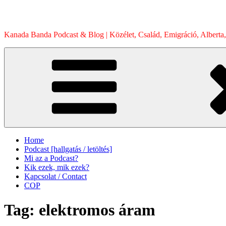
Skip
to
content
Kanada Banda Podcast & Blog | Közélet, Család, Emigráció, Alberta,
Home
Podcast [hallgatás / letöltés]
Mi az a Podcast?
Kik ezek, mik ezek?
Kapcsolat / Contact
COP
Tag:
elektromos áram