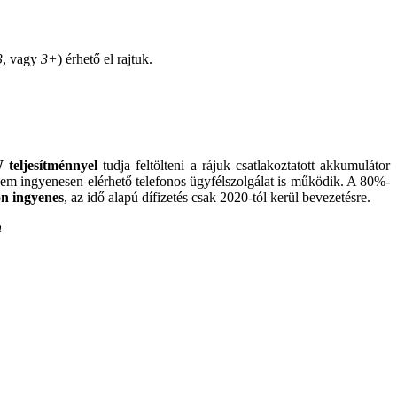
3
, vagy
3+
) érhető el rajtuk.
eljesítménnyel
tudja feltölteni a rájuk csatlakoztatott akkumulátor
em ingyenesen elérhető telefonos ügyfélszolgálat is működik. A 80%-
on ingyenes
, az idő alapú dífizetés csak 2020-tól kerül bevezetésre.
n