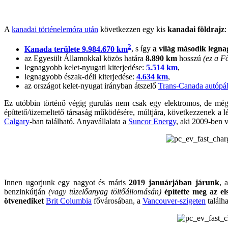
A
kanadai történelemóra után
következzen egy kis
kanadai földrajz
:
2
Kanada területe 9.984.670 km
, s így
a világ második legn
az Egyesült Államokkal közös határa
8.890 km
hosszú
(ez a F
legnagyobb kelet-nyugati kiterjedése:
5.514 km
,
legnagyobb észak-déli kiterjedése:
4.634 km
,
az országot kelet-nyugat irányban átszelő
Trans-Canada autópá
Ez utóbbin történő végig gurulás nem csak egy elektromos, de még
építtető/üzemeltető társaság működésére, múltjára, következzenek a 
Calgary
-ban található. Anyavállalata a
Suncor Energy
, aki 2009-ben 
Innen ugorjunk egy nagyot és máris
2019 januárjában járunk
, 
benzinkútján
(vagy tüzelőanyag töltőállomásán)
építette meg az el
ötvenediket
Brit Columbia
fővárosában, a
Vancouver-szigeten
találh