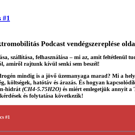
 #1
ktromobilitás Podcast
vendégszereplése olda
lása, szállítása, felhasználása – mi az,
amit feltétlenül tu
, amiről rajtunk kívül senki sem beszél!
hidrogén mindig is a jövő üzemanyaga marad? Mi a hel
, költségek, hatótáv és árazás. És hogyan kapcsolódik 
án-hidrát
(CH4-5.75H2O)
és miért emlegetjük annyit a 
 kérdések és
folytatása következik
!