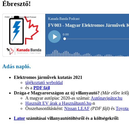
Ébresztő!
Adás napló.
Elektromos járművek kutatás 2021
tájékoztató weboldal
és a
PDF fájl
Drága-e Magyarországon az új villanyautó?
(Már előre lelő
A magyar autópiac 2020-as számai:
Autónavigátor.hu
Használt EV árak a Használtautó.hu
-n
Összehasonlításként:
Nissan LEAF
(PDF fájl)
és
Toyota 
Lator
számításai villanyautótöltésről és a költségekről: