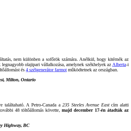
ltatás, nem különben a sofőrök számára. Anélkül, hogy kitérnék az
 legnagyobb olajipari vállalkozása, amelynek székhelyek az
Alberta
-i
ltőállomást és
4 szélgenerátor farmot
működtetnek az országban.
t, Milton, Ontario
re találtaható. A Petro-Canada a
235 Steeles Avenue East
cím alatti
ovábbi 48 töltőállomás követte,
majd december 17-én átadták az
Bay Highway, BC