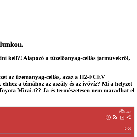
lunkon.
dni kell
?! Alapozó a tüzelőanyag-cellás járművekről,
yzet az üzemanyag-cellás, azaz a H2-FCEV
ehhez a témához az aszály és az ivóvíz? Mi a helyzet
Toyota Mirai-t?? Ja és természetesen nem maradhat el