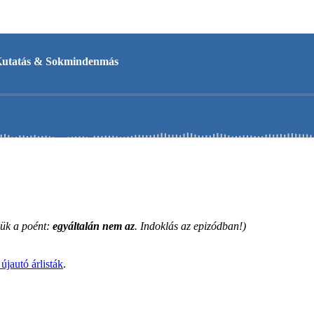
jük a poént:
egyáltalán nem az
. Indoklás az epizódban!)
újautó árlisták
.