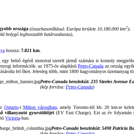
2
agyobb országa
(összehasonlításul: Európa területe 10.180.000 km
)
,
öld bolygó leghosszabb határszakasza)
,
lya
hossza:
7.821 km
.
 egy belső égésű motorral szerelt jármű számára is komoly megpróbá
lényegi információk: az 1975-ös alapítású
Petro-Canada
az ország egyik
vásárolta fel őket. Jelenleg több, mint 1800 hagyományos üzemanyag tö
Petro-Canada benzinkút: 235 Steeles Avenue Eas
(kép forrása:
Petro-Canada
)
az
Ontario
-i
Milton városában
, amely Toronto-tól kb. 20 km-re kelet
ső villanyautó gyorstöltőjét
(EV Fast Charge). Ezt az év folyamán t
ató
Victoria
-ban.
Petro-Canada benzinkút: 5498 Patricia 
(kép forrása:
Petro-Canada
)