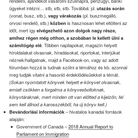
rendelni, ajándékot vásárolni szülinapra, pénzügyi, banki
ügyeket intézni… stb, stb, stb. Továbbá: pl.
utazás során
(vonat, busz, stb.),
vagy várakozás
(pl. buszmegálló,
orvosi rendelő, stb.)
közben
is hasznosan lehet eltölteni az
időt, mert így
elvégezhető azon dolgok nagy része,
amihez régen még otthon, a szobában le kellett ülni a
számítógép elé
. Többen napilapokat, magazin helyett
híroldalakat olvasnak, híradásokat, riportokat, interjúkat
néznek/hallgatnak, majd a Facebook-on, vagy az adott
fórumban hozzá is tudnak szólni a témához és kb. azonnal
meg tudják vitatni a hasonló érdeklődésűekkel a témát.
(Sokan nyomtatott könyvek helyett e-könyvet olvasnak,
emiatt csökken a forgalma a könyvesboltoknak,
könyvtáraknak, mert minden ott van előtted a kijelzőn, fel
sem kell állnod a karosszékből, ha új könyv kell.)
Bevándorlási információk
– hivatalos kanadai források
alapján:
Government of Canada –
2018 Annual Report to
Parliament on Immigration