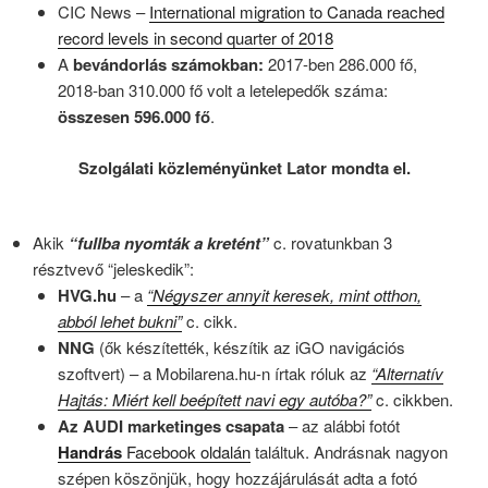
CIC News –
International migration to Canada reached
record levels in second quarter of 2018
A
bevándorlás számokban:
2017-ben 286.000 fő,
2018-ban 310.000 fő volt a letelepedők száma:
összesen 596.000 fő
.
Szolgálati közleményünket Lator mondta el.
Akik
“fullba nyomták a kretént”
c. rovatunkban 3
résztvevő “jeleskedik”:
HVG.hu
– a
“Négyszer annyit keresek, mint otthon,
abból lehet bukni”
c. cikk.
NNG
(ők készítették, készítik az iGO navigációs
szoftvert) – a Mobilarena.hu-n írtak róluk az
“Alternatív
Hajtás: Miért kell beépített navi egy autóba?”
c. cikkben.
Az AUDI
marketinges csapata
– az alábbi fotót
Handrás
Facebook oldalán
találtuk. Andrásnak nagyon
szépen köszönjük, hogy hozzájárulását adta a fotó