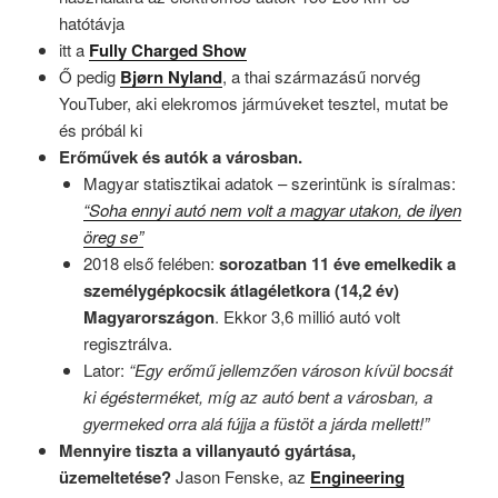
hatótávja
itt a
Fully Charged Show
Ő pedig
Bjørn Nyland
, a thai származásű norvég
YouTuber, aki elekromos jármúveket tesztel, mutat be
és próbál ki
Erőművek és autók a városban.
Magyar statisztikai adatok – szerintünk is síralmas:
“Soha ennyi autó nem volt a magyar utakon, de ilyen
öreg se”
2018 első felében:
sorozatban 11 éve emelkedik a
személygépkocsik átlagéletkora (14,2 év)
Magyarországon
. Ekkor 3,6 millió autó volt
regisztrálva.
Lator:
“Egy erőmű jellemzően városon kívül bocsát
ki égésterméket, míg az autó bent a városban, a
gyermeked orra alá fújja a füstöt a járda mellett!”
Mennyire tiszta a villanyautó gyártása,
üzemeltetése?
Jason Fenske, az
Engineering