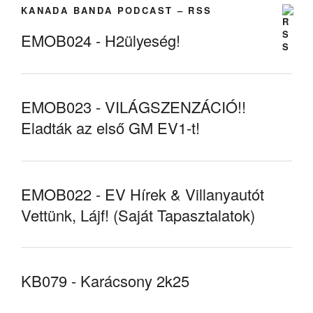
KANADA BANDA PODCAST – RSS
EMOB024 - H2ülyeség!
EMOB023 - VILÁGSZENZÁCIÓ!!
Eladták az első GM EV1-t!
EMOB022 - EV Hírek & Villanyautót
Vettünk, Lájf! (Saját Tapasztalatok)
KB079 - Karácsony 2k25