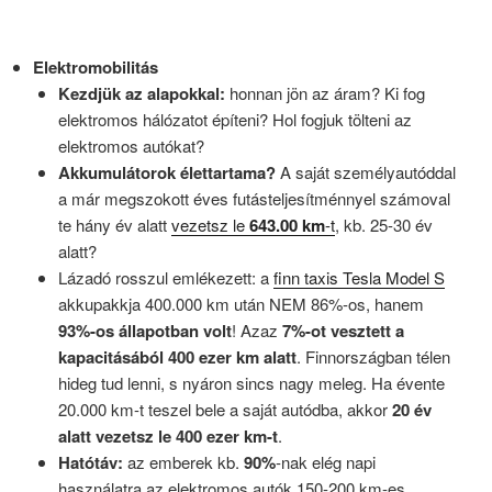
Elektromobilitás
Kezdjük az alapokkal:
honnan jön az áram? Ki fog
elektromos hálózatot építeni? Hol fogjuk tölteni az
elektromos autókat?
Akkumulátorok élettartama?
A saját személyautóddal
a már megszokott éves futásteljesítménnyel számoval
te hány év alatt
vezetsz le
643.00 km
-t
, kb. 25-30 év
alatt?
Lázadó rosszul emlékezett: a
finn taxis Tesla Model S
akkupakkja 400.000 km után NEM 86%-os, hanem
93%-os állapotban volt
! Azaz
7%-ot vesztett a
kapacitásából 400 ezer km alatt
. Finnországban télen
hideg tud lenni, s nyáron sincs nagy meleg. Ha évente
20.000 km-t teszel bele a saját autódba, akkor
20 év
alatt vezetsz le 400 ezer km-t
.
Hatótáv:
az emberek kb.
90%
-nak elég napi
használatra az elektromos autók 150-200 km-es