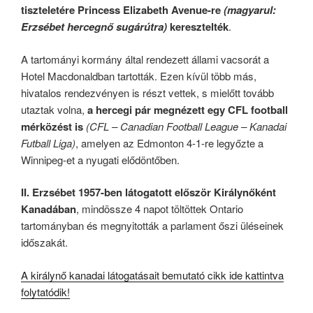
tiszteletére Princess Elizabeth Avenue-re
(magyarul:
Erzsébet hercegnő sugárútra)
keresztelték
.
A tartományi kormány által rendezett állami vacsorát a
Hotel Macdonaldban tartották. Ezen kívül több más,
hivatalos rendezvényen is részt vettek, s mielőtt tovább
utaztak volna,
a hercegi pár megnézett egy CFL football
mérközést is
(CFL – Canadian Football League – Kanadai
Futball Liga)
, amelyen az Edmonton 4-1-re legyőzte a
Winnipeg-et a nyugati elődöntőben.
II. Erzsébet 1957-ben látogatott először Királynőként
Kanadában
, mindössze 4 napot töltöttek Ontario
tartományban és megnyitották a parlament őszi üléseinek
időszakát.
A királynő kanadai látogatásait bemutató cikk ide kattintva
folytatódik!