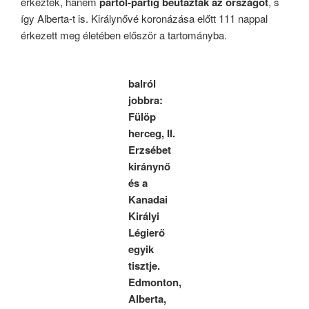
érkeztek, hanem
partól-partig beutazták az országot
, s
így Alberta-t is. Királynővé koronázása előtt 111 nappal
érkezett meg életében először a tartományba.
balról
jobbra:
Fülöp
herceg, II.
Erzsébet
kiránynő
és a
Kanadai
Királyi
Légierő
egyik
tisztje.
Edmonton,
Alberta,