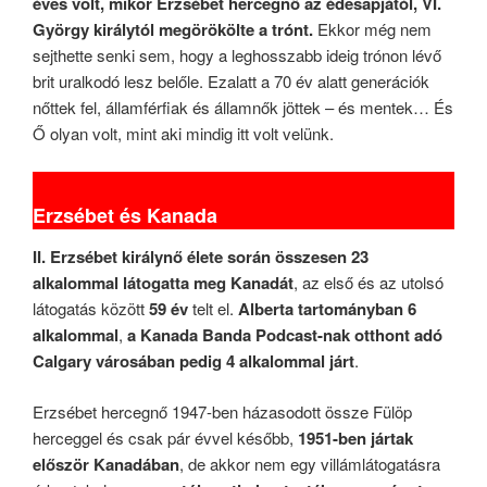
éves volt, mikor Erzsébet hercegnő az édesapjától, VI.
György királytól megörökölte a trónt.
Ekkor még nem
sejthette senki sem, hogy a leghosszabb ideig trónon lévő
brit uralkodó lesz belőle. Ezalatt a 70 év alatt generációk
nőttek fel, államférfiak és államnők jöttek – és mentek… És
Ő olyan volt, mint aki mindig itt volt velünk.
Erzsébet és Kanada
II. Erzsébet királynő élete során összesen 23
alkalommal látogatta meg Kanadát
, az első és az utolsó
látogatás között
59 év
telt el.
Alberta tartományban 6
alkalommal
,
a Kanada Banda Podcast-nak otthont adó
Calgary városában pedig 4 alkalommal járt
.
Erzsébet hercegnő 1947-ben házasodott össze Fülöp
herceggel és csak pár évvel később,
1951-ben jártak
először Kanadában
, de akkor nem egy villámlátogatásra