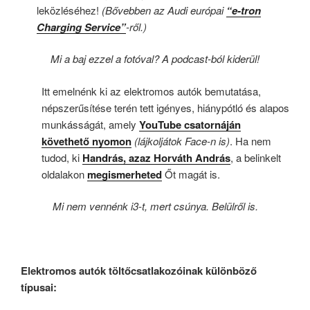
leközléséhez!
(Bővebben az Audi európai
“e-tron
Charging Service”
-ről.)
Mi a baj ezzel a fotóval? A podcast-ból kiderül!
Itt emelnénk ki az elektromos autók bemutatása,
népszerűsítése terén tett igényes, hiánypótló és alapos
munkásságát, amely
YouTube csatornáján
követhető nyomon
(lájkoljátok Face-n is)
. Ha nem
tudod, ki
Handrás, azaz Horváth András
, a belinkelt
oldalakon
megismerheted
Őt magát is.
Mi nem vennénk i3-t, mert csúnya. Belülről is.
Elektromos autók töltőcsatlakozóinak különböző
típusai: