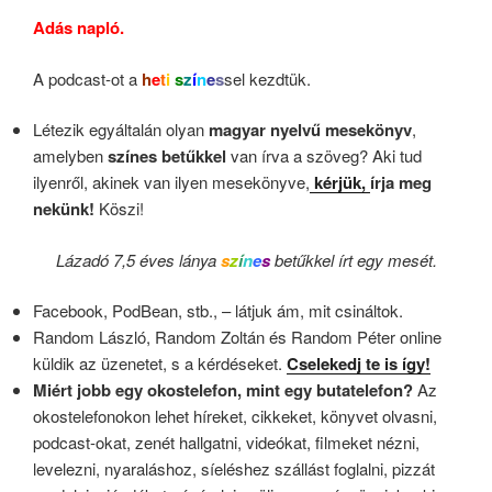
Adás napló.
A podcast-ot a
h
e
t
i
s
z
í
n
e
s
sel kezdtük.
Létezik egyáltalán olyan
magyar nyelvű mesekönyv
,
amelyben
színes betűkkel
van írva a szöveg? Aki tud
ilyenről, akinek van ilyen mesekönyve,
kérjük,
írja meg
nekünk!
Köszi!
Lázadó 7,5 éves lánya
s
z
í
n
e
s
betűkkel írt egy mesét.
Facebook, PodBean, stb., – látjuk ám, mit csináltok.
Random László, Random Zoltán és Random Péter online
küldik az üzenetet, s a kérdéseket.
Cselekedj te is így!
Miért jobb egy okostelefon, mint egy butatelefon?
Az
okostelefonokon lehet híreket, cikkeket, könyvet olvasni,
podcast-okat, zenét hallgatni, videókat, filmeket nézni,
levelezni, nyaraláshoz, síeléshez szállást foglalni, pizzát