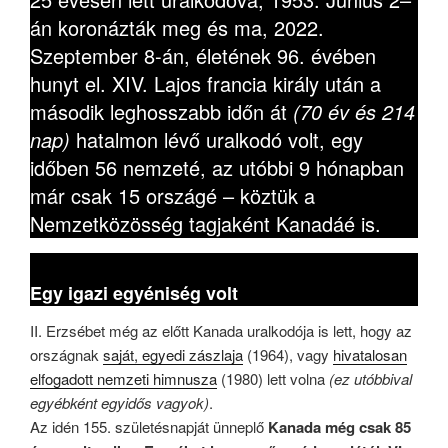
án koronázták meg és ma, 2022.
Szeptember 8-án, életének 96. évében
hunyt el. XIV. Lajos francia király után a
második leghosszabb időn át
(70 év és 214
nap)
hatalmon lévő uralkodó volt, egy
időben 56 nemzeté, az utóbbi 9 hónapban
már csak 15 országé – köztük a
Nemzetközösség tagjaként Kanadáé is.
Egy igazi egyéniség volt
II. Erzsébet még az előtt Kanada uralkodója is lett, hogy az
országnak
saját, egyedi zászlaja
(1964), vagy
hivatalosan
elfogadott nemzeti himnusza
(1980) lett volna
(ez utóbbival
egyébként egyidős vagyok)
.
Az idén 155. születésnapját ünneplő
Kanada még csak 85