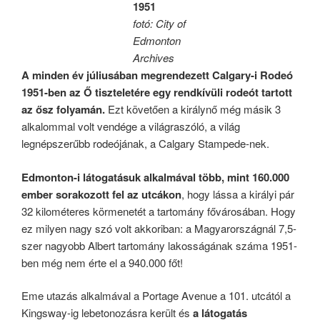
1951
fotó: City of
Edmonton
Archives
A minden év júliusában megrendezett Calgary-i Rodeó
1951-ben az Ő tiszteletére egy rendkívüli rodeót tartott
az ősz folyamán.
Ezt követően a királynő még másik 3
alkalommal volt vendége a világraszóló, a világ
legnépszerűbb rodeójának, a Calgary Stampede-nek.
Edmonton-i látogatásuk alkalmával több, mint 160.000
ember sorakozott fel az utcákon
, hogy lássa a királyi pár
32 kilométeres körmenetét a tartomány fővárosában. Hogy
ez milyen nagy szó volt akkoriban: a Magyarországnál 7,5-
szer nagyobb Albert tartomány lakosságának száma 1951-
ben még nem érte el a 940.000 főt!
Eme utazás alkalmával a Portage Avenue a 101. utcától a
Kingsway-ig lebetonozásra került és
a látogatás