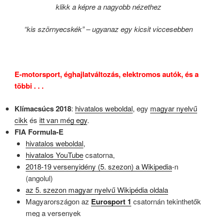
klikk a képre a nagyobb nézethez
“kis szörnyecskék” – ugyanaz egy kicsit viccesebben
E-motorsport, éghajlatváltozás, elektromos autók, és a
többi . . .
Klímacsúcs 2018
:
hivatalos weboldal
, egy
magyar nyelvű
cikk
és
itt van még egy
.
FIA Formula-E
hivatalos weboldal
,
hivatalos YouTube
csatorna,
2018-19 versenyidény (5. szezon) a Wikipedia
-n
(angolul)
az 5. szezon magyar nyelvű Wikipédia oldala
Magyarországon az
Eurosport 1
csatornán tekinthetők
meg a versenyek