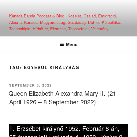
Skip
to
Kanada Banda Podcast & Blog | Közélet, Család, Emigráció,
content
Alberta, Kanada, Magyarország, Gazdaság, Bel- és Külpolitika,
Technológia, Hírháttér, Elemzés, Tapasztalat, Vélemény.
Menu
TAG:
EGYESÜL KIRÁLYSÁG
POSTED
SEPTEMBER 8, 2022
ON
Queen Elizabeth Alexandra Mary II. (21
April 1926 – 8 September 2022)
II. Erzsébet királynő 1952. Február 6-án,
25 évesen lett uralkodóvá, 1953. Június 2–