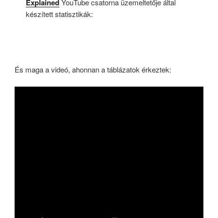
Explained
YouTube csatorna üzemeltetője által
készített statisztikák:
És maga a videó, ahonnan a táblázatok érkeztek: