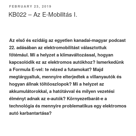
POSTED
FEBRUARY 23, 2019
ON
KB022 – Az E-Mobilitás I.
Az első és ezidáig az egyetlen kanadai-magyar podcast
22. adásában az elektromobilitást választottuk
főtémául. Mi a helyzet a klímaváltozással, hogyan
kapcsolódik ez az elektromos autókhoz? Ismerkedünk
a Formula E-vel: te nézed a futamokat? Majd
megtárgyaltuk, mennyire elterjedtek a villanyautók és
hogyan állnak töltőoszlopok? Mi a helyzet az
akkumulátorokkal, a hatótávval és milyen vezetési
élményt adnak az e-autók? Környezetbarát-e a
technológia és mennyire problematikus egy elektromos
autó karbantartása?