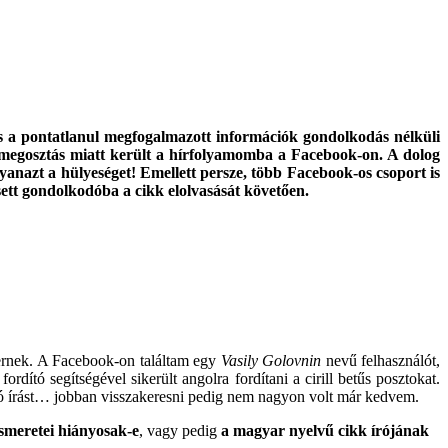
és a pontatlanul megfogalmazott információk gondolkodás nélküli
i megosztás miatt került a hírfolyamomba a Facebook-on. A dolog
anazt a hülyeséget! Emellett persze, több Facebook-os csoport is
ett gondolkodóba a cikk elolvasását követően.
gernek. A Facebook-on találtam egy
Vasily Golovnin
nevű felhasználót,
dító segítségével sikerült angolra fordítani a cirill betűs posztokat.
óló írást… jobban visszakeresni pedig nem nagyon volt már kedvem.
smeretei hiányosak-e
, vagy pedig
a magyar nyelvű cikk írójának