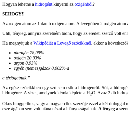
Hogyan lehetne a
hidrogént
kinyerni az
oxigénből
?
SEHOGY!!
Az oxigén atom az 1 darab oxigén atom. A levegőben
2 oxigén atom 
Uhh, tényleg, annyira szeretném tudni, hogy az eredeti szerző volt enny
Ha megnyitjuk a
Wikipédiát a Levegő szócikknél
, akkor a következő
nitrogén 78,09%
oxigén 20,93%
argon 0,93%
egyéb (nemes)gázok 0,002%-a
a térfogatnak.”
Az egész szócikkben egy szó sem esik a hidrogénről. Sőt, a hidrogé
hidrogénre. A vizet, amelynek kémia képlete a H
O. Azaz 2 db hidrog
2
Okos bloggerünk, vagy a magyar cikk szerzője ezzel a két dologgal ma
esze ágában sem volt utána nézni a hiányosságainak.
A lényeg a szen