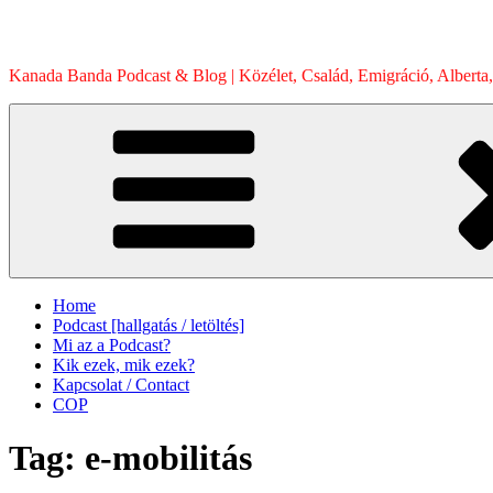
Skip
to
content
Kanada Banda Podcast & Blog | Közélet, Család, Emigráció, Alberta,
Home
Podcast [hallgatás / letöltés]
Mi az a Podcast?
Kik ezek, mik ezek?
Kapcsolat / Contact
COP
Tag:
e-mobilitás