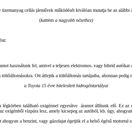
y üzemanyag cellás járművek működését kiválóan mutatja be az alábbi 
(
kattints a nagyobb nézethez)
ént:
mot használunk fel, amivel a teljesen elektromos- vagy hibrid autókat ak
 a töltőállomásokra. Ott átfejtik a töltőállomás tartájaiba, ahonnan pedi
a Toyota 15 évre hitelesített hidrogéntartályai
 légkörben található oxigénnel egyesítve áramot állítunk elő. Ez az 
 oxigénből vízpára lesz, amely kicsepeg az autóból, kb. úgy, ahogyan 
ahogyan a benzint, vagy gázolajat égetjük el a belső égésű motorral sz