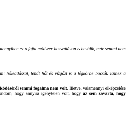
Amennyiben ez a fajta módszer hosszútávon is beválik, már semmi nem
némi hőleadással, tehát hőt és vízgőzt is a légkörbe bocsát. Ennek a
űködéséről semmi fogalma nem volt
. Illetve, valamennyi elképzelése
ondom, hogy annyira igénytelen volt, hogy
az sem zavarta, hogy