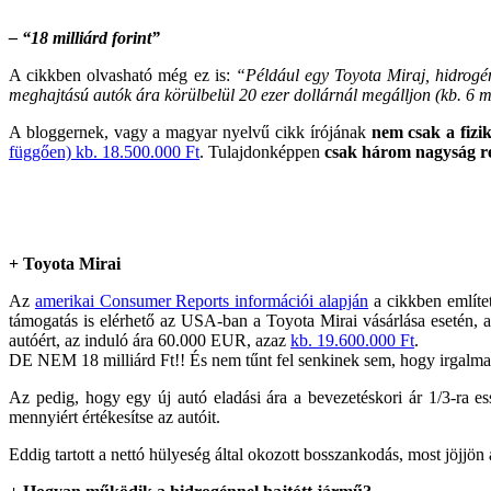
– “18 milliárd forint”
A cikkben olvasható még ez is:
“Például egy Toyota Miraj, hidrogé
meghajtású autók ára körülbelül 20 ezer dollárnál megálljon (kb. 6 mil
A bloggernek, vagy a magyar nyelvű cikk írójának
nem csak a fizi
függően) kb. 18.500.000 Ft
. Tulajdonképpen
csak három nagyság re
+ Toyota Mirai
Az
amerikai Consumer Reports információi alapján
a cikkben említe
támogatás is elérhető az USA-ban a Toyota Mirai vásárlása esetén
autóért, az induló ára 60.000 EUR, azaz
kb. 19.600.000 Ft
.
DE NEM 18 milliárd Ft!! És nem tűnt fel senkinek sem, hogy irgalmatla
Az pedig, hogy egy új autó eladási ára a bevezetéskori ár 1/3-ra 
mennyiért értékesítse az autóit.
Eddig tartott a nettó hülyeség által okozott bosszankodás, most jöjjön