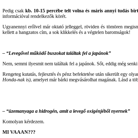
Pedig csak
kb. 10-15 percébe telt volna és máris annyi tudás bir
információval rendelkezők körét.
Ugyanennyi erőlvel már oktató jelleggel, röviden és tömören megisme
kellett a hangzatos cím, a sok klikkelés és a végtelen baromságok!
– “Levegővel működő buszokat találtak fel a japánok”
Nem, semmi ilyesmit nem találtak fel a japánok. Sőt, eddig még senki se
Rengeteg kutatás, fejlesztés és pénz befektetése után sikerült egy ol
Honda-nak is)
, amelyet már bárki megvásárolhat magának. Lásd a tö
– “üzemanyaga a hidrogén, amit a levegő oxigénjéből nyernek”
Komolyan kérdezem.
MI VAAAN???