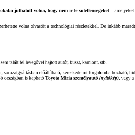
tokába juthatott volna, hogy nem ír le sületlenségeket
– amelyeket a
rhetette volna olvasóit a technológiai részletekkel. De inkább maradt
m talált fel levegővel hajtott autót, buszt, kamiont, stb.
yan, sorozatgyártásban előállítható, kereskedelmi forgalomba hozható, hi
bb országban is kapható
Toyota Miria személyautó
(nyitókép)
, vagy a