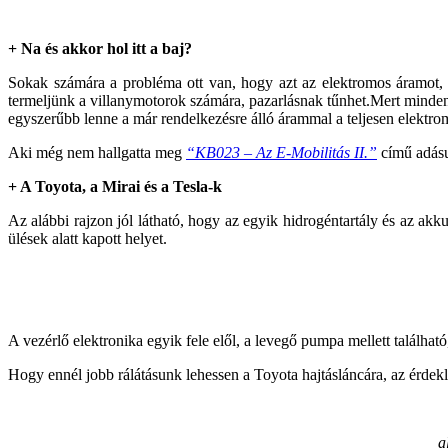
+ Na és akkor hol itt a baj?
Sokak számára a probléma ott van, hogy azt az elektromos áramot, a
termeljünk a villanymotorok számára, pazarlásnak tűnhet.Mert minden 
egyszerűbb lenne a már rendelkezésre álló árammal a teljesen elektrom
Aki még nem hallgatta meg
“KB023 – Az E-Mobilitás II.”
című adás
+ A Toyota, a Mirai és a Tesla-k
Az alábbi rajzon jól látható, hogy az egyik hidrogéntartály és az akk
ülések alatt kapott helyet.
A vezérlő elektronika egyik fele elől, a levegő pumpa mellett található
Hogy ennél jobb rálátásunk lehessen a Toyota hajtásláncára, az érde
a