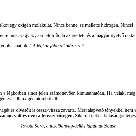
alkot egy oxigén molekulát.
Nincs benne, se mellette hidrogén. Nincs!
ire buta, vagy az, aki lefordította az eredetit és a magyar nyelvű cikke
ket olvashatjuk:
“A légkör főbb alkotórészei:
n a légkörben sincs jelen számottevően kimutathatóan. Ha valaki még 
én és 1 db oxigén atomból áll.
gát és olvasóit is össze-vissza zavarta. Mert alapvető tényekkel nem vo
záción volt és nem a tényszerűségen.
Sikerült neki a butasáogot terje
Toyota Sora, a tüzelőanyag-cellás japán autóbusz