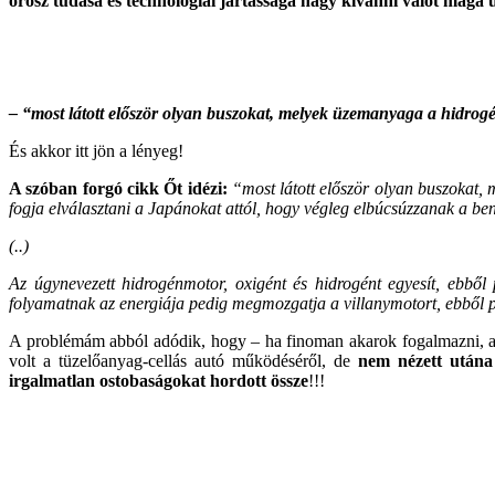
orosz tudása és technológiai jártassága hagy kívánni valót maga 
– “most látott először olyan buszokat, melyek üzemanyaga a hidrogé
És akkor itt jön a lényeg!
A szóban forgó cikk Őt idézi:
“most látott először olyan buszokat
fogja elválasztani a Japánokat attól, hogy végleg elbúcsúzzanak a b
(..)
Az úgynevezett hidrogénmotor, oxigént és hidrogént egyesít, ebből p
folyamatnak az energiája pedig megmozgatja a villanymotort, ebből 
A problémám abból adódik, hogy – ha finoman akarok fogalmazni,
volt a tüzelőanyag-cellás autó működéséről, de
nem nézett utána
irgalmatlan ostobaságokat hordott össze
!!!