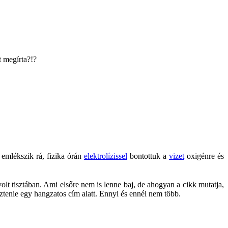
t megírta?!?
emlékszik rá, fizika órán
elektrolízissel
bontottuk a
vizet
oxigénre és
lt tisztában. Ami elsőre nem is lenne baj, de ahogyan a cikk mutatja,
sztenie egy hangzatos cím alatt. Ennyi és ennél nem több.