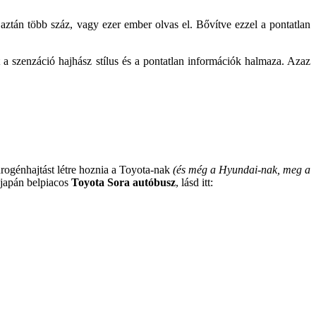
ztán több száz, vagy ezer ember olvas el. Bővítve ezzel a pontatlan
 a szenzáció hajhász stílus és a pontatlan információk halmaza. Azaz
drogénhajtást létre hoznia a Toyota-nak
(és még a Hyundai-nak, meg a
 japán belpiacos
Toyota Sora autóbusz
, lásd itt: