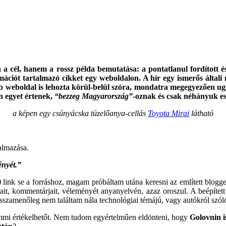
a a cél, hanem a rossz példa bemutatása: a pontatlanul fordított 
ációt tartalmazó cikket egy weboldalon. A hír egy ismerős által
bb weboldal is lehozta körül-belül szóra, mondatra megegyezően ugy
n egyet értenek,
“bezzeg Magyarország”
-oznak és csak néhányuk es
a képen egy csúnyácska tüzelőanya-cellás
Toyota Mirai
látható
almazása.
ényét.”
)
link se a forráshoz, magam próbáltam utána keresni az említett blog
, kommentárjait, véleményét anyanyelvén, azaz oroszul. A beépített for
visszamenőleg nem találtam nála technológiai témájú, vagy autókról sz
emmi értékelhetőt. Nem tudom egyértelműen eldönteni, hogy
Golovnin i