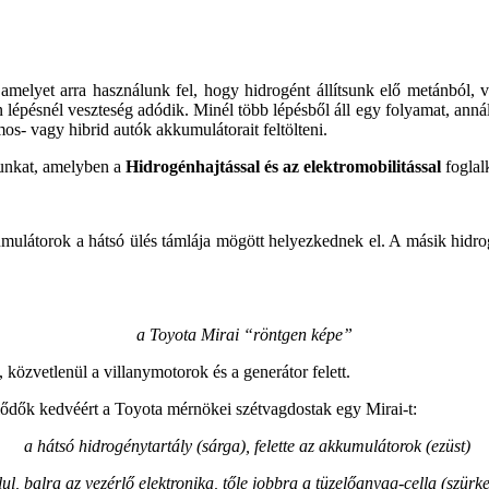
melyet arra használunk fel, hogy hidrogént állítsunk elő metánból, v
lépésnél veszteség adódik. Minél több lépésből áll egy folyamat, annál
os- vagy hibrid autók akkumulátorait feltölteni.
unkat, amelyben a
Hidrogénhajtással és az elektromobilitással
foglalk
umulátorok a hátsó ülés támlája mögött helyezkednek el. A másik hidrog
a Toyota Mirai “röntgen képe”
, közvetlenül a villanymotorok és a generátor felett.
klődők kedvéért a Toyota mérnökei szétvagdostak egy Mirai-t:
a hátsó hidrogénytartály (sárga), felette az akkumulátorok (ezüst)
lul, balra az vezérlő elektronika, tőle jobbra a tüzelőanyag-cella (szürke