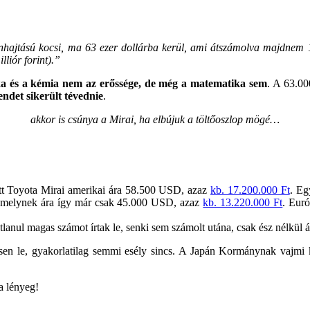
nhajtású kocsi, ma 63 ezer dollárba kerül, ami átszámolva majdnem 1
liór forint).”
ka és a kémia nem az erőssége, de még a matematika sem
. A 63.0
ndet sikerült tévednie
.
akkor is csúnya a Mirai, ha elbújuk a töltőoszlop mögé…
tt Toyota Mirai amerikai ára 58.500 USD, azaz
kb. 17.200.000 Ft
. Eg
, amelynek ára így már csak 45.000 USD, azaz
kb. 13.220.000 Ft
. Eur
nul magas számot írtak le, senki sem számolt utána, csak ész nélkül át
essen le, gyakorlatilag semmi esély sincs. A Japán Kormánynak vajmi 
 a lényeg!