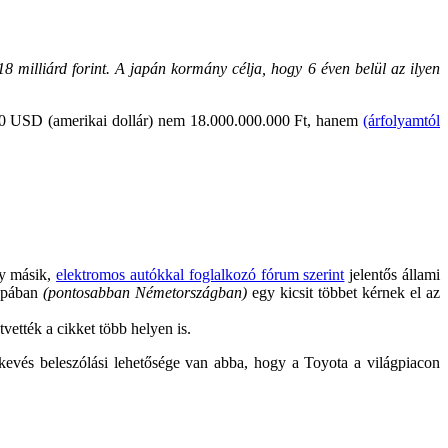
8 milliárd forint.
A japán kormány célja, hogy 6 éven belül az ilyen
00 USD (amerikai dollár) nem 18.000.000.000 Ft, hanem
(árfolyamtól
y másik,
elektromos autókkal foglalkozó fórum szerint
jelentős állami
ópában
(pontosabban Németországban)
egy kicsit többet kérnek el az
vették a cikket több helyen is.
kevés beleszólási lehetősége van abba, hogy a Toyota a világpiacon