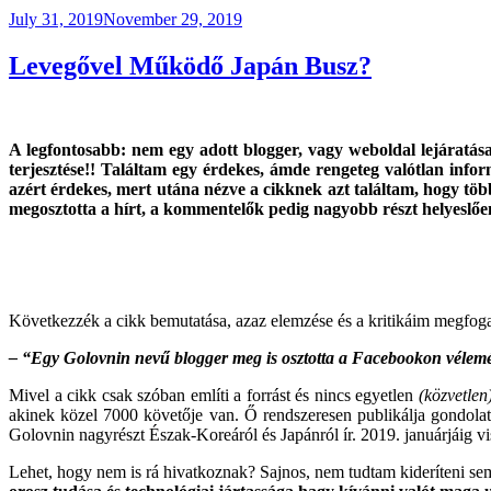
Posted
July 31, 2019
November 29, 2019
on
Levegővel Működő Japán Busz?
A legfontosabb: nem egy adott blogger, vagy weboldal lejáratás
terjesztése!! Találtam
egy érdekes, ámde rengeteg valótlan inform
azért érdekes, mert utána nézve a cikknek azt találtam, hogy tö
megosztotta a hírt, a kommentelők pedig nagyobb részt helyeslőe
Következzék a cikk bemutatása, azaz elemzése és a kritikáim megfog
– “Egy Golovnin nevű blogger meg is osztotta a Facebookon vélem
Mivel a cikk csak szóban említi a forrást és nincs egyetlen
(közvetlen
akinek közel 7000 követője van. Ő rendszeresen publikálja gondolatait
Golovnin nagyrészt Észak-Koreáról és Japánról ír. 2019. januárjáig 
Lehet, hogy nem is rá hivatkoznak? Sajnos, nem tudtam kideríteni s