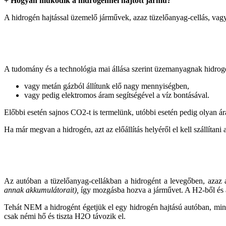
+ Hogyan működik a hidrogénnel hajtótt jármű?
A hidrogén hajtással üzemelő járművek, azaz tüzelőanyag-cellás, vag
A tudomány és a technológia mai állása szerint üzemanyagnak hidrog
vagy metán gázból állítunk elő nagy mennyiségben,
vagy pedig elektromos áram segítségével a víz bontásával.
Előbbi esetén sajnos CO2-t is termelünk, utóbbi esetén pedig olyan ára
Ha már megvan a hidrogén, azt az előállítás helyéről el kell szállítani
Az autóban a tüzelőanyag-cellákban a hidrogént a levegőben, azaz a
annak akkumulátorait),
így mozgásba hozva a járművet. A H2-ből és az
Tehát NEM a hidrogént égetjük el egy hidrogén hajtású autóban, mint 
csak némi hő és tiszta H2O távozik el.