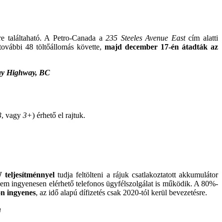
re találtaható. A Petro-Canada a
235 Steeles Avenue East
cím alatti
ovábbi 48 töltőállomás követte,
majd december 17-én átadták az
Bay Highway, BC
3
, vagy
3+
) érhető el rajtuk.
eljesítménnyel
tudja feltölteni a rájuk csatlakoztatott akkumulátor
em ingyenesen elérhető telefonos ügyfélszolgálat is működik. A 80%-
on ingyenes
, az idő alapú dífizetés csak 2020-tól kerül bevezetésre.
n