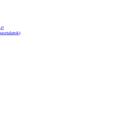
t!
asztalatok)