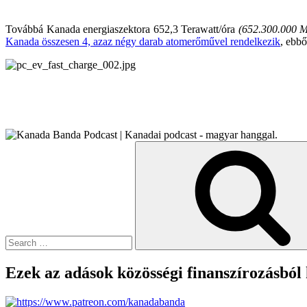
Továbbá Kanada energiaszektora 652,3 Terawatt/óra
(652.300.000 M
Kanada összesen 4, azaz négy darab atomerőművel rendelkezik
, ebb
Search
for:
Ezek az adások közösségi finanszírozásból