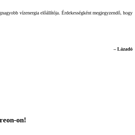
legnagyobb vízenergia előállítója. Érdekességként megjegyzendő, hogy
– Lázadó
treon-on!