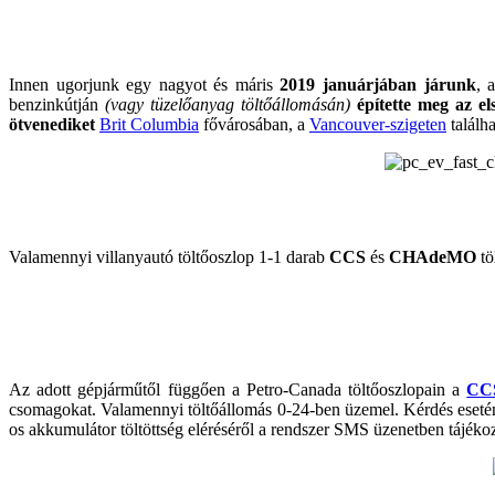
Innen ugorjunk egy nagyot és máris
2019 januárjában járunk
, 
benzinkútján
(vagy tüzelőanyag töltőállomásán)
építette meg az el
ötvenediket
Brit Columbia
fővárosában, a
Vancouver-szigeten
találh
Valamennyi villanyautó töltőoszlop 1-1 darab
CCS
és
CHAdeMO
tö
Az adott gépjárműtől függően a Petro-Canada töltőoszlopain a
CC
csomagokat. Valamennyi töltőállomás 0-24-ben üzemel. Kérdés esetén
os akkumulátor töltöttség eléréséről a rendszer SMS üzenetben tájékoz