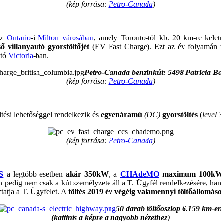
(kép forrása:
Petro-Canada
)
az
Ontario
-i
Milton városában
, amely Toronto-tól kb. 20 km-re kelet
ső villanyautó gyorstöltőjét
(EV Fast Charge). Ezt az év folyamán t
ató
Victoria
-ban.
Petro-Canada benzinkút: 5498 Patricia 
(kép forrása:
Petro-Canada
)
ltési lehetőséggel rendelkezik és
egyenáramú
(DC)
gyorstöltés
(
level 
(kép forrása:
Petro-Canada
)
S
a legtöbb esetben
akár 350kW
, a
CHAdeMO
maximum 100kW t
 pedig nem csak a kút személyzete áll a T. Ügyfél rendelkezésére, han
tatja a T. Ügyfelet. A
töltés 2019 év végéig valamennyi töltőállomás
50 darab töltőoszlop 6.159 km-e
(kattints a képre a nagyobb nézethez
)