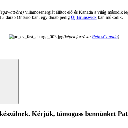
egawatt/óra)
villamosenergiát állítot elő és Kanada a világ második 
ől 3 darab Ontario-ban, egy darab pedig
Új-Brunswick
-ban működik.
(képek forrása:
Petro-Canada
)
Search
 készülnek. Kérjük, támogass bennünket Pa