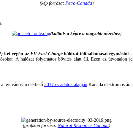
(kép forrása:
Petro-Canada
)
n:
(kattints a képre a nagyobb nézethez
)
™)
két végén az
EV Fast Charge
hálózat töltőállomásai egymástól –
tósokat. A hálózat folyamatos bővítés alatt áll. Ezen az útvonalon 
: a nyilvánosan elérhető
2017-es adatok alapján
Kanada elektromos ára
(grafikon forrása:
Natural Resources Canada
)