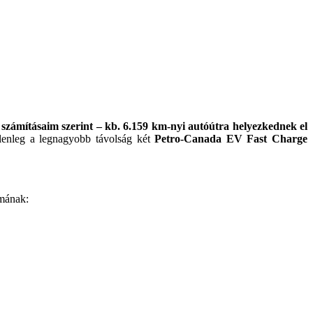
 számításaim szerint – kb. 6.159 km-nyi autóútra helyezkednek el
jelenleg a legnagyobb távolság két
Petro-Canada EV Fast Charge
mának: