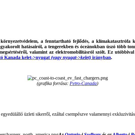
 a környezetvédelem, a fenntartható fejlődés, a klímakatasztrófa
e gyakorolt hatásairól, a tengerekben és óceánokban úszó több to
egsértéséről, valamint az elektromobilitásról szólt. Ez utóbbival
ató Kanada kelet->nyugat
(vagy nyugat->kelet)
irányban
.
(grafika forrása:
Petro-Canada
)
egyedülálló üzleti sikerről, ezáltal csempészve valamennyi exkluzivitás
Az
Ontario
-i
Sudbury
és az
Alberta
-i
B