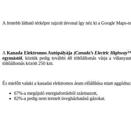
A fentebb látható térképre rajzolt útvonal így néz ki a Google Maps-e
A
Kanada Elektromos Autópályája
(Canada’s Electric Highway
egymástól
, köztük pedig további 48 töltőállomás várja a villanyau
töltőállomás között 250 km.
És mielőtt valaki a kanadai elektromos áram előállítása miatt aggódna
67%-a megújuló energiaforrásból származott,
82%-a pedig nem termelt üvegházhatású gázokat.