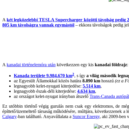
A
két legközelebbi TESLA Supercharger közötti távolság pedig 
805 km távolságra vannak egymástól
– ekkora távolságok pedig jel
A
kanadai történelemóra után
következzen egy kis
kanadai földrajz
:
2
Kanada területe 9.984.670 km
, s így
a világ második legn
az Egyesült Államokkal közös határa
8.890 km
hosszú
(ez a F
legnagyobb kelet-nyugati kiterjedése:
5.514 km
,
legnagyobb észak-déli kiterjedése:
4.634 km
,
az országot kelet-nyugat irányban átszelő
Trans-Canada autópá
Ez utóbbin történő végig gurulás nem csak egy elektromos, de még
építtető/üzemeltető társaság működésére, múltjára, következzenek a 
Calgary
-ban található. Anyavállalata a
Suncor Energy
, aki 2009-ben 