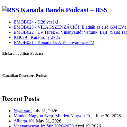
Kanada Banda Podcast – RSS
EMOB024 - H2ülyeség!
EMOB023 - VILÁGSZENZÁCIÓ!! Eladták az első GM EV1-
EMOB022 - EV Hírek & Villanyautót Vettünk, Lájf! (Saját Tap
KB079 - Karácsony 2k25
EMOB021 - Kanada És A Villanyautózás #2
Elektromobilitás Podcast
Canadian Observers Podcast
Recent Posts
Nyár van!
July 31, 2026
Minden Nagyon Szép, Minden Nagyon Jó…
June 30, 2026
Alberta 101
May 31, 2026
Magyarország Jövője: 2026-2030
April 19, 2026