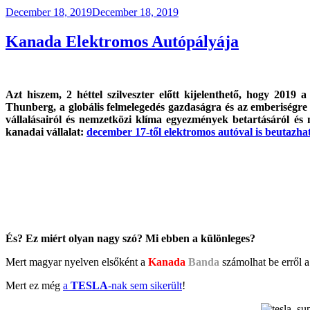
Posted
December 18, 2019
December 18, 2019
on
Kanada Elektromos Autópályája
Azt hiszem, 2 héttel szilveszter előtt kijelenthető, hogy 2019
Thunberg, a globális felmelegedés gazdaságra és az emberiségr
vállalásairól és nemzetközi klíma egyezmények betartásáról és m
kanadai vállalat:
december 17-től elektromos autóval is beutazh
És? Ez miért olyan nagy szó? Mi ebben a különleges?
Mert magyar nyelven elsőként a
Kanada
Banda
számolhat be erről a 
Mert ez még
a
TESLA
-nak sem sikerült
!