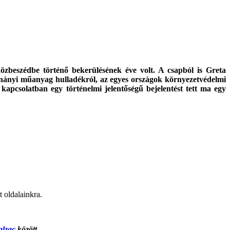
 közbeszédbe történő bekerülésének éve volt. A csapból is Greta
nnányi műanyag hulladékról, az egyes országok környezetvédelmi
 kapcsolatban egy történelmi jelentőségű bejelentést tett ma egy
t oldalainkra.
alzac
között