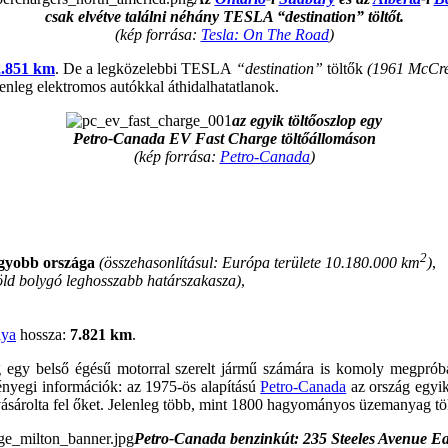
csak elvétve találni néhány TESLA “destination” töltőt.
(kép forrása:
Tesla: On The Road
)
2.851 km
. De a legközelebbi TESLA
“destination”
töltők
(1961 McCre
enleg elektromos autókkal áthidalhatatlanok.
az egyik töltőoszlop egy
Petro-Canada EV Fast Charge töltőállomáson
(kép forrása:
Petro-Canada
)
2
agyobb országa
(összehasonlításul: Európa területe 10.180.000 km
)
,
öld bolygó leghosszabb határszakasza)
,
lya
hossza:
7.821 km
.
 egy belső égésű motorral szerelt jármű számára is komoly megpróbá
lényegi információk: az 1975-ös alapítású
Petro-Canada
az ország egyik
vásárolta fel őket. Jelenleg több, mint 1800 hagyományos üzemanyag tö
Petro-Canada benzinkút: 235 Steeles Avenue Eas