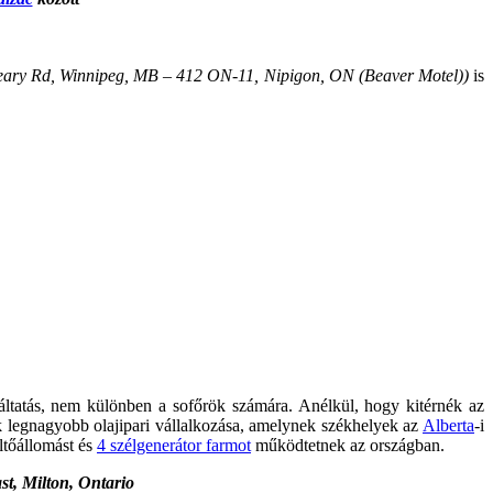
ary Rd, Winnipeg, MB – 412 ON-11, Nipigon, ON (Beaver Motel))
is
ltatás, nem különben a sofőrök számára. Anélkül, hogy kitérnék az
 legnagyobb olajipari vállalkozása, amelynek székhelyek az
Alberta
-i
ltőállomást és
4 szélgenerátor farmot
működtetnek az országban.
t, Milton, Ontario