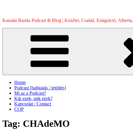
Skip
to
content
Kanada Banda Podcast & Blog | Közélet, Család, Emigráció, Alberta,
Home
Podcast [hallgatás / letöltés]
Mi az a Podcast?
Kik ezek, mik ezek?
Kapcsolat / Contact
COP
Tag:
CHAdeMO