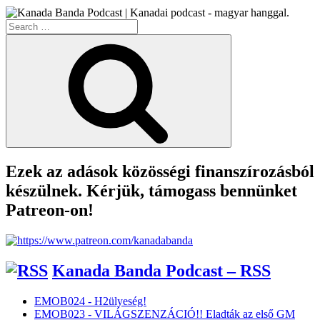
Search
for:
Search
Ezek az adások közösségi finanszírozásból
készülnek. Kérjük, támogass bennünket
Patreon-on!
Kanada Banda Podcast – RSS
EMOB024 - H2ülyeség!
EMOB023 - VILÁGSZENZÁCIÓ!! Eladták az első GM