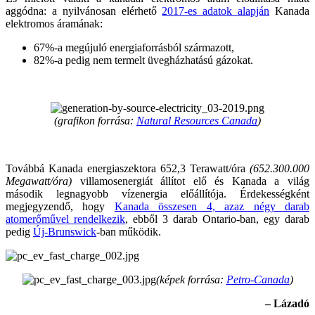
aggódna: a nyilvánosan elérhető
2017-es adatok alapján
Kanada
elektromos áramának:
67%-a megújuló energiaforrásból származott,
82%-a pedig nem termelt üvegházhatású gázokat.
(grafikon forrása:
Natural Resources Canada
)
Továbbá Kanada energiaszektora 652,3 Terawatt/óra
(652.300.000
Megawatt/óra)
villamosenergiát állítot elő és Kanada a világ
második legnagyobb vízenergia előállítója. Érdekességként
megjegyzendő, hogy
Kanada összesen 4, azaz négy darab
atomerőművel rendelkezik
, ebből 3 darab Ontario-ban, egy darab
pedig
Új-Brunswick
-ban működik.
(képek forrása:
Petro-Canada
)
– Lázadó