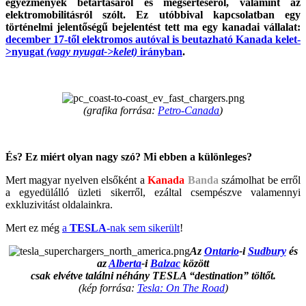
egyezmények betartásáról és megsértéséről, valamint az
elektromobilitásról szólt. Ez utóbbival kapcsolatban egy
történelmi jelentőségű bejelentést tett ma egy kanadai vállalat:
december 17-től elektromos autóval is beutazható Kanada kelet-
>nyugat
(vagy nyugat->kelet)
irányban
.
(grafika forrása:
Petro-Canada
)
És? Ez miért olyan nagy szó? Mi ebben a különleges?
Mert magyar nyelven elsőként a
Kanada
Banda
számolhat be erről
a egyedülálló üzleti sikerről, ezáltal csempészve valamennyi
exkluzivitást oldalainkra.
Mert ez még
a
TESLA
-nak sem sikerült
!
Az
Ontario
-i
Sudbury
és
az
Alberta
-i
Balzac
között
csak elvétve találni néhány TESLA “destination” töltőt.
(kép forrása:
Tesla: On The Road
)