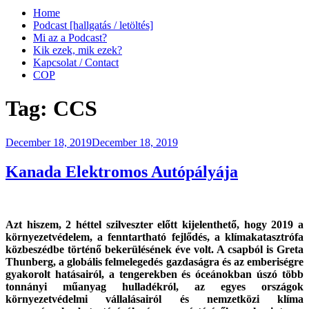
Home
Podcast [hallgatás / letöltés]
Mi az a Podcast?
Kik ezek, mik ezek?
Kapcsolat / Contact
COP
Tag:
CCS
Posted
December 18, 2019
December 18, 2019
on
Kanada Elektromos Autópályája
Azt hiszem, 2 héttel szilveszter előtt kijelenthető, hogy 2019 a
környezetvédelem, a fenntartható fejlődés, a klímakatasztrófa
közbeszédbe történő bekerülésének éve volt. A csapból is Greta
Thunberg, a globális felmelegedés gazdaságra és az emberiségre
gyakorolt hatásairól, a tengerekben és óceánokban úszó több
tonnányi műanyag hulladékról, az egyes országok
környezetvédelmi vállalásairól és nemzetközi klíma