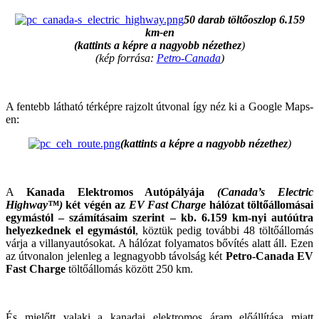
50 darab töltőoszlop 6.159
km-en
(kattints a képre a nagyobb nézethez
)
(kép forrása:
Petro-Canada
)
A fentebb látható térképre rajzolt útvonal így néz ki a Google Maps-
en:
(kattints a képre a nagyobb nézethez
)
A
Kanada Elektromos Autópályája
(Canada’s Electric
Highway™)
két végén az
EV Fast Charge
hálózat töltőállomásai
egymástól – számításaim szerint – kb. 6.159 km-nyi autóútra
helyezkednek el egymástól
, köztük pedig további 48 töltőállomás
várja a villanyautósokat. A hálózat folyamatos bővítés alatt áll. Ezen
az útvonalon jelenleg a legnagyobb távolság két
Petro-Canada EV
Fast Charge
töltőállomás között 250 km.
És mielőtt valaki a kanadai elektromos áram előállítása miatt