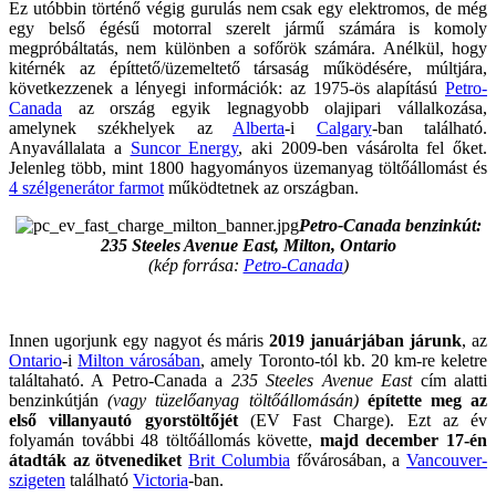
Ez utóbbin történő végig gurulás nem csak egy elektromos, de még
egy belső égésű motorral szerelt jármű számára is komoly
megpróbáltatás, nem különben a sofőrök számára. Anélkül, hogy
kitérnék az építtető/üzemeltető társaság működésére, múltjára,
következzenek a lényegi információk: az 1975-ös alapítású
Petro-
Canada
az ország egyik legnagyobb olajipari vállalkozása,
amelynek székhelyek az
Alberta
-i
Calgary
-ban található.
Anyavállalata a
Suncor Energy
, aki 2009-ben vásárolta fel őket.
Jelenleg több, mint 1800 hagyományos üzemanyag töltőállomást és
4 szélgenerátor farmot
működtetnek az országban.
Petro-Canada benzinkút:
235 Steeles Avenue East, Milton, Ontario
(kép forrása:
Petro-Canada
)
Innen ugorjunk egy nagyot és máris
2019 januárjában járunk
, az
Ontario
-i
Milton városában
, amely Toronto-tól kb. 20 km-re keletre
találtaható. A Petro-Canada a
235 Steeles Avenue East
cím alatti
benzinkútján
(vagy tüzelőanyag töltőállomásán)
építette meg az
első villanyautó gyorstöltőjét
(EV Fast Charge). Ezt az év
folyamán további 48 töltőállomás követte,
majd december 17-én
átadták az ötvenediket
Brit Columbia
fővárosában, a
Vancouver-
szigeten
található
Victoria
-ban.