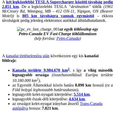
A
két legközelebbi TESLA Supercharger közötti távolság pedig
2.851 km
. De a legközelebbi TESLA
“destination”
töltők
(1961
McCreary Rd, Winnipeg, MB – 412 ON-11, Nipigon, ON (Beaver
Motel))
is
805 km távolságra vannak egymástól
– ekkora
távolságok pedig jelenleg elektromos autókkal áthidalhatatlanok.
az egyik töltőoszlop egy
Petro-Canada EV Fast Charge töltőállomáson
(kép forrása:
Petro-Canada
)
A
kanadai történelemóra után
következzen egy kis
kanadai
földrajz
:
2
Kanada területe 9.984.670 km
, s így
a világ második
legnagyobb országa
(összehasonlításul: Európa területe
2
10.180.000 km
)
,
az Egyesült Államokkal közös határa
8.890 km
hosszú
(ez a
Föld bolygó leghosszabb határszakasza)
,
legnagyobb kelet-nyugati kiterjedése:
5.514 km
,
legnagyobb észak-déli kiterjedése:
4.634 km
,
az országot kelet-nyugat irányban átszelő
Trans-Canada
autópálya
hossza:
7.821 km
.