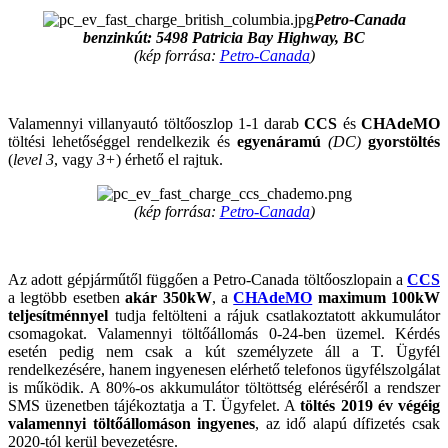
Petro-Canada
benzinkút: 5498 Patricia Bay Highway, BC
(kép forrása:
Petro-Canada
)
Valamennyi villanyautó töltőoszlop 1-1 darab
CCS
és
CHAdeMO
töltési lehetőséggel rendelkezik és
egyenáramú
(DC)
gyorstöltés
(
level 3
, vagy
3+
) érhető el rajtuk.
(kép forrása:
Petro-Canada
)
Az adott gépjárműtől függően a Petro-Canada töltőoszlopain a
CCS
a legtöbb esetben
akár 350kW
, a
CHAdeMO
maximum 100kW
teljesítménnyel
tudja feltölteni a rájuk csatlakoztatott akkumulátor
csomagokat. Valamennyi töltőállomás 0-24-ben üzemel. Kérdés
esetén pedig nem csak a kút személyzete áll a T. Ügyfél
rendelkezésére, hanem ingyenesen elérhető telefonos ügyfélszolgálat
is működik. A 80%-os akkumulátor töltöttség eléréséről a rendszer
SMS üzenetben tájékoztatja a T. Ügyfelet. A
töltés 2019 év végéig
valamennyi töltőállomáson ingyenes
, az idő alapú dífizetés csak
2020-tól kerül bevezetésre.