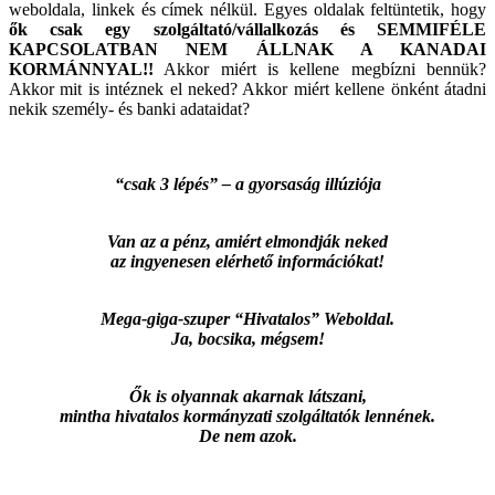
weboldala, linkek és címek nélkül. Egyes oldalak feltüntetik, hogy
ők csak egy szolgáltató/vállalkozás és SEMMIFÉLE
KAPCSOLATBAN NEM ÁLLNAK A KANADAI
KORMÁNNYAL!!
Akkor miért is kellene megbízni bennük?
Akkor mit is intéznek el neked? Akkor miért kellene önként átadni
nekik személy- és banki adataidat?
“csak 3 lépés” – a gyorsaság illúziója
Van az a pénz, amiért elmondják neked
az ingyenesen elérhető információkat!
Mega-giga-szuper “Hivatalos” Weboldal.
Ja, bocsika, mégsem!
Ők is olyannak akarnak látszani,
mintha hivatalos kormányzati szolgáltatók lennének.
De nem azok.