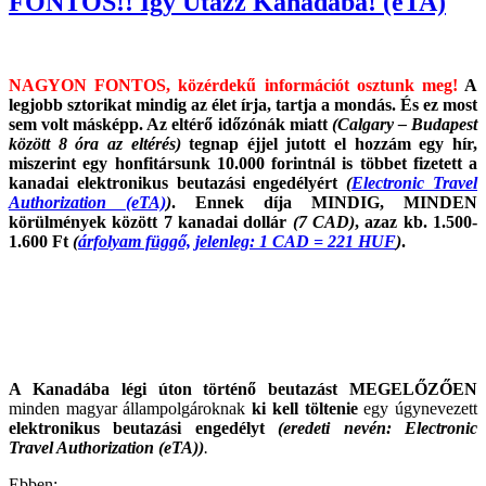
FONTOS!! Így Utazz Kanadába! (eTA)
NAGYON FONTOS, közérdekű információt osztunk meg!
A
legjobb sztorikat mindig az élet írja, tartja a mondás. És ez most
sem volt másképp. Az eltérő időzónák miatt
(Calgary – Budapest
között 8 óra az eltérés)
tegnap éjjel jutott el hozzám egy hír,
miszerint egy honfitársunk 10.000 forintnál is többet fizetett a
kanadai elektronikus beutazási engedélyért
(
Electronic Travel
Authorization (eTA)
)
. Ennek díja MINDIG, MINDEN
körülmények között 7 kanadai dollár
(7 CAD)
, azaz kb. 1.500-
1.600 Ft
(
árfolyam függő, jelenleg: 1 CAD = 221 HUF
)
.
A Kanadába légi úton történő beutazást MEGELŐZŐEN
minden magyar állampolgároknak
ki kell töltenie
egy úgynevezett
elektronikus beutazási engedélyt
(eredeti nevén: Electronic
Travel Authorization (eTA))
.
Ebben: