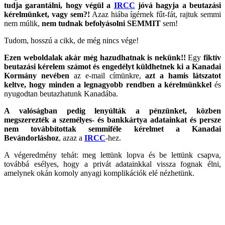
tudja garantálni, hogy végül a
IRCC
jóvá hagyja a beutazási
kérelmünket, vagy sem?!
Azaz hiába ígérnek fűt-fát, rajtuk semmi
nem múlik,
nem tudnak befolyásolni SEMMIT
sem!
Tudom, hosszú a cikk, de még nincs vége!
Ezen weboldalak akár még hazudhatnak is nekünk!!
Egy
fiktív
beutazási kérelem számot és engedélyt küldhetnek ki a Kanadai
Kormány nevében
az e-mail címünkre,
azt a hamis látszatot
keltve, hogy minden a legnagyobb rendben a kérelmünkkel
és
nyugodtan beutazhatunk Kanadába.
A valóságban pedig lenyúlták a pénzünket, közben
megszerezték a személyes- és bankkártya adatainkat és persze
nem továbbítottak semmiféle kérelmet a Kanadai
Bevándorláshoz
, azaz a
IRCC
-hez.
A végeredmény tehát: meg lettünk lopva és be lettünk csapva,
továbbá esélyes, hogy a privát adatainkkal vissza fognak élni,
amelynek okán komoly anyagi komplikációk elé nézhetünk.