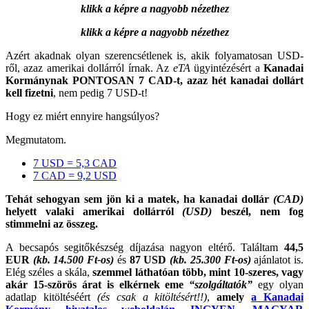
klikk a képre a nagyobb nézethez
klikk a képre a nagyobb nézethez
Azért akadnak olyan szerencsétlenek is, akik folyamatosan USD-
ről, azaz amerikai dollárról írnak. Az
eTA
ügyintézésért a
Kanadai
Kormánynak PONTOSAN 7 CAD-t, azaz hét kanadai dollárt
kell fizetni
, nem pedig 7 USD-t!
Hogy ez miért ennyire hangsúlyos?
Megmutatom.
7 USD = 5,3 CAD
7 CAD = 9,2 USD
Tehát sehogyan sem jön ki a matek, ha kanadai dollár
(CAD)
helyett valaki amerikai dollárról
(USD)
beszél, nem fog
stimmelni az összeg.
A becsapós segitőkészség díjazása nagyon eltérő. Találtam
44,5
EUR
(kb. 14.500 Ft-os)
és
87 USD
(kb. 25.300 Ft-os)
ajánlatot is.
Elég széles a skála,
szemmel láthatóan több, mint 10-szeres, vagy
akár 15-szörös árat is elkérnek eme
“szolgáltatók”
egy olyan
adatlap kitöltéséért
(és csak a kitöltésért!!)
,
amely
a Kanadai