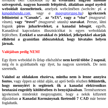
hívhatod őket csalóknak is)
az eredetihez nagyon hasonló
szövegezésű, nagyon hasonló felépítésű, általában angol nyelvű
weboldalt üzemeltetnek
, amelyek webcímében
(webcím: pl. a
kanadabanda.com
, vagy a
magyarorszag.hu
)
igyekeznek
feltüntetni a
“Canada”
, az
“eTA”
, vagy a
“visa”
(magyarul:
vízum)
,
vagy
“travel”
(magyarul: utazás)
szavakat
. Persze, látni
fogunk
piros juharleveleket, a kanadai lobogót
, egyéb,
Kanadával kapcsolatos illusztrációkat is egyes weboldalak
fejlécében.
Ezekkel a szavakkal és jelekkel, jelképekkel akarják
elhitetni a gyanútlan áldozatokkal, hogy hivatalos helyen
járnak.
Valójában pedig NEM!
Egy ilyen weboldal és űrlap elkészítése
nem kerül többe 2 napnál
,
még én is gyárthatnék egy ilyet, ha nagyon szeretnék. De nem
szeretnék.
Valahol az oldalakon elszórva, mintha nem is lenne annyira
fontos
, vagy éppen az oldal alján, az apró betűs részben
feltüntetik,
hogy mennyiért is segítenek ők a kanadai elektronikus
beutazási engedély kitöltésében és benyújtásában
. Természetesen
igyekeznek mindenkit megnyugtatni, hogy a nekik kifizetett
díjazásban
a Kanadai Kormánynak fizetendő 7 CAD
már benne
foglaltatik.