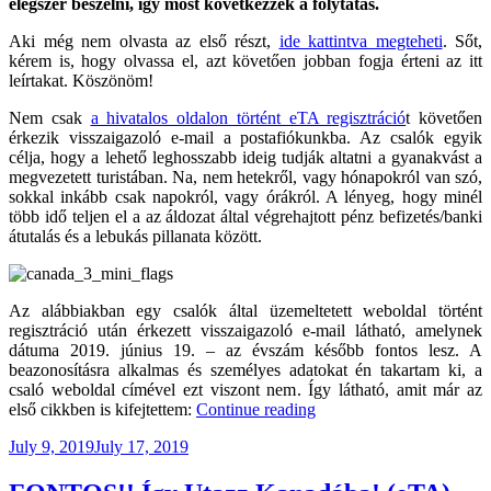
elégszer beszélni, így most következzék a folytatás.
Aki még nem olvasta az első részt,
ide kattintva megteheti
. Sőt,
kérem is, hogy olvassa el, azt követően jobban fogja érteni az itt
leírtakat. Köszönöm!
Nem csak
a hivatalos oldalon történt eTA regisztráció
t követően
érkezik visszaigazoló e-mail a postafiókunkba. Az csalók egyik
célja, hogy a lehető leghosszabb ideig tudják altatni a gyanakvást a
megvezetett turistában. Na, nem hetekről, vagy hónapokról van szó,
sokkal inkább csak napokról, vagy órákról. A lényeg, hogy minél
több idő teljen el a az áldozat által végrehajtott pénz befizetés/banki
átutalás és a lebukás pillanata között.
Az alábbiakban egy csalók által üzemeltetett weboldal történt
regisztráció után érkezett visszaigazoló e-mail látható, amelynek
dátuma 2019. június 19. – az évszám később fontos lesz. A
beazonosításra alkalmas és személyes adatokat én takartam ki, a
csaló weboldal címével ezt viszont nem. Így látható, amit már az
“Így
első cikkben is kifejtettem:
Continue reading
Utazz
Posted
July 9, 2019
July 17, 2019
Kanadába!
on
(eTA)
#2”