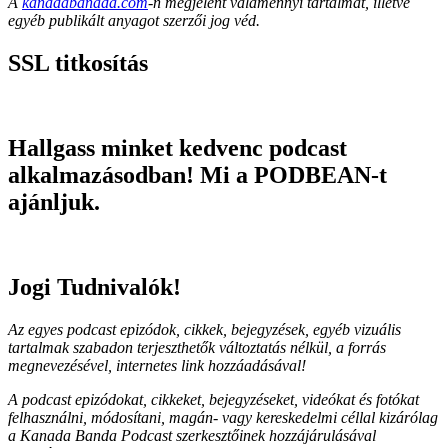
A
kanadabanada.com
-n megjelent valamennyi tartalmat, illetve
egyéb publikált anyagot szerzői jog véd.
SSL titkosítás
Hallgass minket kedvenc podcast
alkalmazásodban! Mi a PODBEAN-t
ajánljuk.
Jogi Tudnivalók!
Az egyes podcast epizódok, cikkek, bejegyzések, egyéb vizuális
tartalmak szabadon terjeszthetők változtatás nélkül, a forrás
megnevezésével, internetes link hozzáadásával!
A podcast epizódokat, cikkeket, bejegyzéseket, videókat és fotókat
felhasználni, módosítani, magán- vagy kereskedelmi céllal kizárólag
a Kanada Banda Podcast szerkesztőinek hozzájárulásával