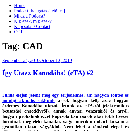
Home
Podcast [hallgatás / letöltés]
Mi az a Podcast?
Kik ezek, mik ezek?
Kapcsolat / Contact
COP
Tag:
CAD
Posted
September 24, 2019
October 12, 2019
on
Így Utazz Kanadába! (eTA) #2
Július elején jelent meg egy terjedelmes, ám nagyon fontos és
mindig aktuális cikkünk
arról, hogyan kell, azaz hogyan
érdemes Kanadába utazni. Írtunk az eTA-ról (elektronikus
beutazási engedélyről), annak anyagi vonzatáról és arról,
hogyan próbálnak ezzel kapcsolatban csalók akár több tízezer
forintnak megfelelő kanadai, vagy amerikai dollárt kicsalni a
gyanútlan utazni vágyóktól. Nem lehet a témáról eleget és