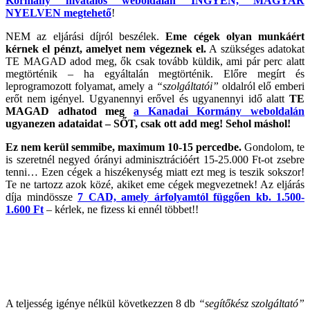
Kormány hivatalos weboldalán INGYEN, MAGYAR
NYELVEN megtehető
!
NEM az eljárási díjról beszélek.
Eme cégek olyan munkáért
kérnek el pénzt, amelyet nem végeznek el.
A szükséges adatokat
TE MAGAD adod meg, ők csak tovább küldik, ami pár perc alatt
megtörténik – ha egyáltalán megtörténik. Előre megírt és
leprogramozott folyamat, amely a
“szolgáltatói”
oldalról elő emberi
erőt nem igényel. Ugyanennyi erővel és ugyanennyi idő alatt
TE
MAGAD adhatod meg
a Kanadai Kormány weboldalán
ugyanezen adataidat – SŐT, csak ott add meg! Sehol máshol!
Ez nem kerül semmibe, maximum 10-15 percedbe.
Gondolom, te
is szeretnél negyed órányi adminisztrációért 15-25.000 Ft-ot zsebre
tenni… Ezen cégek a hiszékenység miatt ezt meg is teszik sokszor!
Te ne tartozz azok közé, akiket eme cégek megvezetnek! Az eljárás
díja mindössze
7 CAD, amely árfolyamtól függően kb. 1.500-
1.600 Ft
– kérlek, ne fizess ki ennél többet!!
A teljesség igénye nélkül következzen 8 db
“segítőkész szolgáltató”