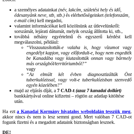
a személyes adatainkat
(név, lakcím, születési hely és idő,
édesanyánk neve, stb, stb.)
és elérhetőségeinket
(telefonszám,
e-mail cím)
kell megadni,
valamint információkat kell közölnünk az útlevelünkről:
sorszámát, lejárati dátumát, melyik ország állította ki, stb.,
továbbá néhány egyértelmű és egyszerű kérdést kell
megválaszolni, például:
“Visszautasították-e valaha is, hogy vízumot vagy
engedélyt kapjon, vagy előfordult-e, hogy nem engedték
be Kanadába vagy kiutasították onnan vagy bármely
más országból/territóriumból?”
vagy
“Az elmúlt két évben diagnosztizálták Önt
tuberkulózissal, vagy volt-e tuberkulózisban szenvedő
egyén közelében?”
majd az eljárás díját, a
7 CAD-t
(azaz 7 kanadai dollárt)
bankkártyával online kifizetni – rögtön az adatlap kitöltése
után.
Ha ezt
a Kanadai Kormány hivatalos weboldalán tesszük meg
,
akkor nincs és nem is lesz semmi gond. Mert valóban 7 CAD-ot
fogunk fizetni és a megadott adataink biztonságban lesznek.
DE!