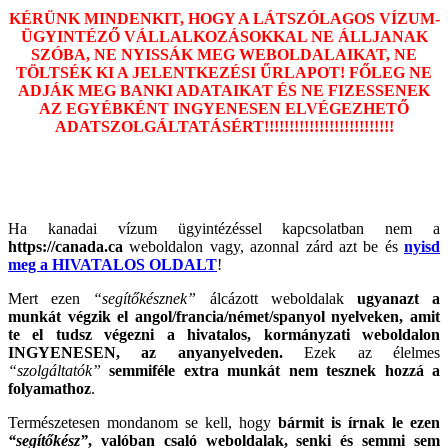
KÉRÜNK MINDENKIT, HOGY A LÁTSZÓLAGOS VÍZUM-
ÜGYINTÉZŐ VÁLLALKOZÁSOKKAL NE ÁLLJANAK
SZÓBA, NE NYISSÁK MEG WEBOLDALAIKAT, NE
TÖLTSÉK KI A JELENTKEZÉSI ŰRLAPOT! FŐLEG NE
ADJÁK MEG BANKI ADATAIKAT ÉS NE FIZESSENEK
AZ EGYÉBKÉNT INGYENESEN ELVÉGEZHETŐ
ADATSZOLGÁLTATÁSÉRT!!!!!!!!!!!!!!!!!!!!!!!!!!
Ha kanadai vízum ügyintézéssel kapcsolatban nem a
https://canada.ca
weboldalon vagy, azonnal zárd azt be és
nyisd
meg a HIVATALOS OLDALT
!
Mert ezen
“segítőkésznek”
álcázott weboldalak
ugyanazt a
munkát végzik el angol/francia/német/spanyol nyelveken, amit
te el tudsz végezni a hivatalos, kormányzati weboldalon
INGYENESEN, az anyanyelveden.
Ezek az élelmes
“szolgáltatók”
semmiféle extra munkát nem tesznek hozzá a
folyamathoz
.
Természetesen mondanom se kell, hogy
bármit is írnak le ezen
“segítőkész”
, valóban csaló weboldalak, senki és semmi sem