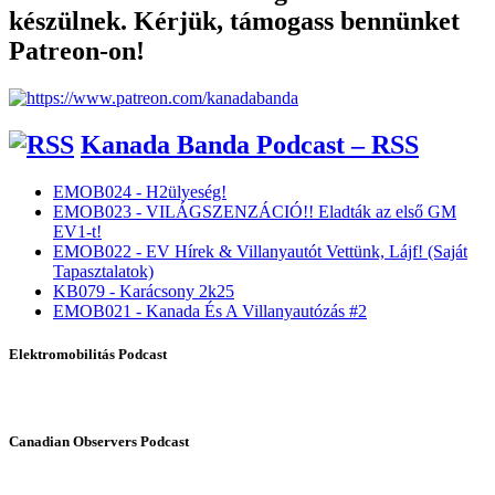
készülnek. Kérjük, támogass bennünket
Patreon-on!
Kanada Banda Podcast – RSS
EMOB024 - H2ülyeség!
EMOB023 - VILÁGSZENZÁCIÓ!! Eladták az első GM
EV1-t!
EMOB022 - EV Hírek & Villanyautót Vettünk, Lájf! (Saját
Tapasztalatok)
KB079 - Karácsony 2k25
EMOB021 - Kanada És A Villanyautózás #2
Elektromobilitás Podcast
Canadian Observers Podcast