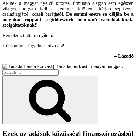
Akinek a magyar nyelvű kitöltési útmutató alapján sem egészen
világos, hogyan kell a kérelmet kitölteni, kérjen segítséget
családtagjától, közeli barátjától.
De semmi esetre se dőljön be a
magukat roppant segítőkésznek bemutató weboldalaknak,
szolgáltatóknak!!
Remélem, tudtam segíteni.
Köszönöm a figyelmes olvasást!
– Lázadó
Search
for:
Search
Ezek az adások közösségi finanszírozásból