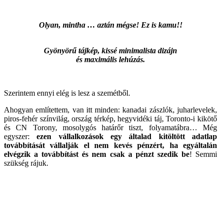
Olyan, mintha … aztán mégse! Ez is kamu!!
Gyönyörű tájkép, kissé minimalista dizájn
és maximális lehúzás.
Szerintem ennyi elég is lesz a szemétből.
Ahogyan említettem, van itt minden: kanadai zászlók, juharlevelek,
piros-fehér színvilág, ország térkép, hegyvidéki táj, Toronto-i kikötő
és CN Torony, mosolygós határőr tiszt, folyamatábra… Még
egyszer:
ezen vállalkozások egy általad kitöltött adatlap
továbbítását vállalják el nem kevés pénzért, ha egyáltalán
elvégzik a továbbítást és nem csak a pénzt szedik be
! Semmi
szükség rájuk.