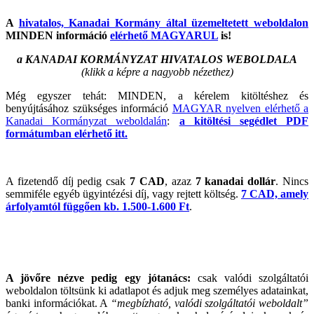
A
hivatalos, Kanadai Kormány által üzemeltetett weboldalon
MINDEN információ
elérhető MAGYARUL
is!
a KANADAI KORMÁNYZAT HIVATALOS WEBOLDALA
(klikk a képre a nagyobb nézethez)
Még egyszer tehát: MINDEN, a kérelem kitöltéshez és
benyújtásához szükséges információ
MAGYAR nyelven elérhető a
Kanadai Kormányzat weboldalán
:
a kitöltési segédlet PDF
formátumban elérhető itt.
A fizetendő díj pedig csak
7 CAD
, azaz
7 kanadai dollár
. Nincs
semmiféle egyéb ügyintézési díj, vagy rejtett költség.
7 CAD, amely
árfolyamtól függően kb. 1.500-1.600 Ft
.
A jövőre nézve pedig egy jótanács:
csak valódi szolgáltatói
weboldalon töltsünk ki adatlapot és adjuk meg személyes adatainkat,
banki információkat. A
“megbízható, valódi szolgáltatói weboldalt”