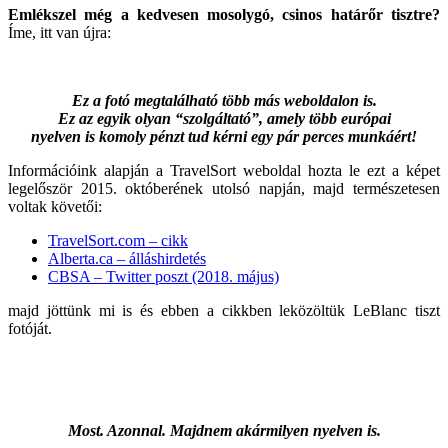
Emlékszel még a kedvesen mosolygó, csinos határőr tisztre?
Íme, itt van újra:
Ez a fotó megtalálható több más weboldalon is.
Ez az egyik olyan “szolgáltató”, amely több európai
nyelven is komoly pénzt tud kérni egy pár perces munkáért!
Információink alapján a TravelSort weboldal hozta le ezt a képet
legelőször 2015. októberének utolsó napján, majd természetesen
voltak követői:
TravelSort.com – cikk
Alberta.ca – álláshirdetés
CBSA – Twitter poszt (2018. május)
majd jöttünk mi is és ebben a cikkben leközöltük LeBlanc tiszt
fotóját.
Most. Azonnal. Majdnem akármilyen nyelven is.