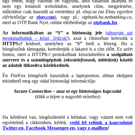
úgy értem, hogy valóban ott vagyunk, ahol vásárolni akarunk és
nem egy lemásolt weboldalon, amelynek címe, megjelenése,
működése csak hasonlít az eredetihez pl.
ebay.su
(az Ebay egyetlen
elérhetősége az
ebay.com
)
, vagy pl.:
otpbank.hu.netbanking.co
,
mert az OTP Bank Nyrt. online elérhetősége az
otpbank.hu
.
Az informatikában az
“S”
a biztonság jele
(ahogyan azt
megtanulhattuk – köszi, Srácok!)
, azaz a címsorban keressük a
HTTPS://
kódsort, amelyben az “
S”
betű a lényeg. Ha a
böngészőnk támogatja, kereshetjük a lakatot is a cím előtt. Ez azért
fontos, mert a HTTP
S
:// protokollnak köszönhetően
a szolgáltató
szervere és a számítógépünk
(okostelefonunk, tabletünk)
között
az adatok titkosítva közlekednek
.
Én FireFox böngészőt használok a laptopomon, abban eképpen
tekinthető meg egy oldal biztonsági információja:
Secure Connection – azaz ez egy biztonságos kapcsolat
(klikk a képre a nagyobb nézethez)
Ha kérdésed van, kiegészítenéd a leírtakat, vagy valami nem volt
egyértelmű a cikkemben, kérlek,
vedd fel velünk a kapcsolatot
Twitter-en, Facebook Messenger-en, vagy e-mailben
!