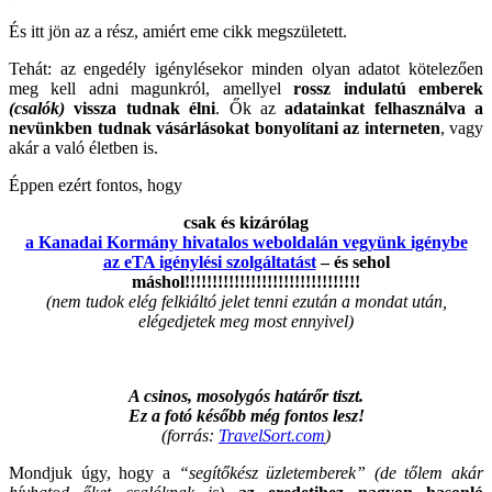
És itt jön az a rész, amiért eme cikk megszületett.
Tehát: az engedély igénylésekor minden olyan adatot kötelezően
meg kell adni magunkról, amellyel
rossz indulatú emberek
(csalók)
vissza tudnak élni
. Ők az
adatainkat felhasználva a
nevünkben tudnak vásárlásokat bonyolítani az interneten
, vagy
akár a való életben is.
Éppen ezért fontos, hogy
csak és kizárólag
a Kanadai Kormány hivatalos weboldalán vegyünk igénybe
az eTA igénylési szolgáltatást
– és sehol
máshol!!!!!!!!!!!!!!!!!!!!!!!!!!!!!!!!
(nem tudok elég felkiáltó jelet tenni ezután a mondat után,
elégedjetek meg most ennyivel)
A csinos, mosolygós határőr tiszt.
Ez a fotó később még fontos lesz!
(forrás:
TravelSort.com
)
Mondjuk úgy, hogy a
“segítőkész üzletemberek”
(de tőlem akár