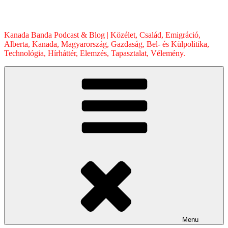
Skip
to
content
Kanada Banda Podcast & Blog | Közélet, Család, Emigráció,
Alberta, Kanada, Magyarország, Gazdaság, Bel- és Külpolitika,
Technológia, Hírháttér, Elemzés, Tapasztalat, Vélemény.
Menu