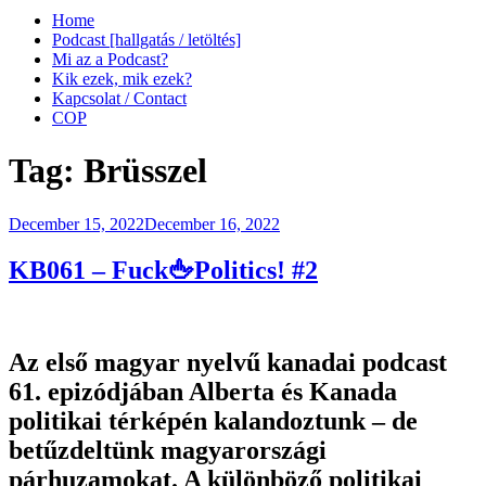
Home
Podcast [hallgatás / letöltés]
Mi az a Podcast?
Kik ezek, mik ezek?
Kapcsolat / Contact
COP
Tag:
Brüsszel
Posted
December 15, 2022
December 16, 2022
on
KB061 – Fuck🖕Politics! #2
Az első magyar nyelvű kanadai podcast
61. epizódjában Alberta és Kanada
politikai térképén kalandoztunk – de
betűzdeltünk magyarországi
párhuzamokat. A különböző politikai