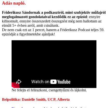
Adás napló.
Friderikusz Sándornak a podkasztról, mint szubjektív műfajról
megfogalmazott gondolataival kezdődik ez az epizód
: ennyire
kifinomult, ennyire összeszedett összegzést még nem hallottam az
elmúlt 5+ évben arról, amit csinálunk.
De nem csak ezt az 1 percet, hanem a Friderikusz Podcast teljes 59.
epizódját a figyelmetekbe ajánljuk!
Ne felejts el felirazkoni, csengettyűzni és lájkolni.
Belpolitika: Danielle Smith, UCP, Alberta