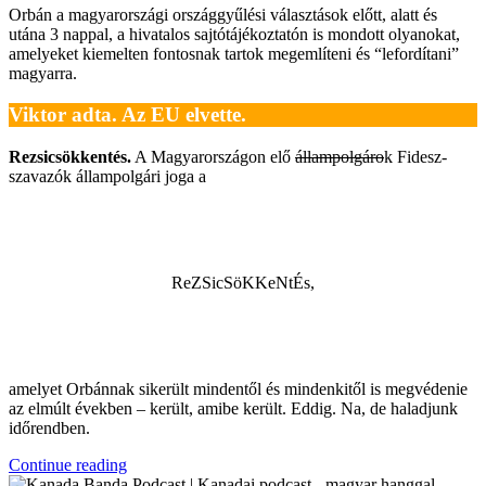
Orbán a magyarországi országgyűlési választások előtt, alatt és
utána 3 nappal, a hivatalos sajtótájékoztatón is mondott olyanokat,
amelyeket kiemelten fontosnak tartok megemlíteni és “lefordítani”
magyarra.
Viktor adta. Az EU elvette.
Rezsicsökkentés.
A Magyarországon elő
állampolgáro
k Fidesz-
szavazók állampolgári joga a
ReZSicSöKKeNtÉs,
amelyet Orbánnak sikerült mindentől és mindenkitől is megvédenie
az elmúlt években – került, amibe került. Eddig. Na, de haladjunk
időrendben.
“Harc
Continue reading
És