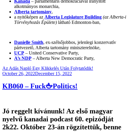
Kanada
– parlamentáris demokráciával irányított
alkotmányos monarchia,
Alberta tartomány
,
a nyitóképen az
Alberta Legislature Building
(az Alberta-i
Törvényhozás Épülete)
látható Edmonton-ban,
Danielle Smith
, ex-szélsőjobbos, jelenlegi konzervatív
pártvezető, Alberta tartomány miniszterelnöke,
UCP
– United Conservative Party,
A’s NDP
– Alberta New Democratic Party,
Az Adás Napló Egy Klikkelés Után Folytatódik!
Posted
October 26, 2022
December 15, 2022
on
KB060 – Fuck🖕Politics!
Jó reggelt kívánunk! Az első magyar
nyelvű kanadai podcast 60. epizódját
2k22. Október 23-án rögzítettük, benne