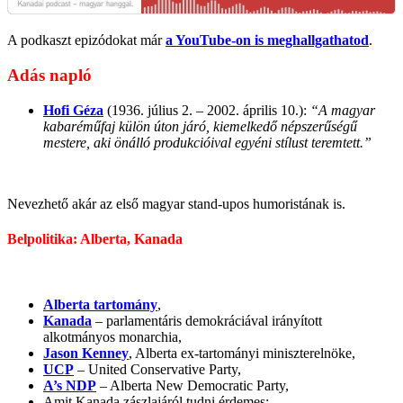
A podkaszt epizódokat már
a YouTube-on is meghallgathatod
.
Adás napló
Hofi Géza
(1936. július 2. – 2002. április 10.):
“A magyar
kabaréműfaj külön úton járó, kiemelkedő népszerűségű
mestere, aki önálló produkcióival egyéni stílust teremtett.”
Nevezhető akár az első magyar stand-upos humoristának is.
Belpolitika: Alberta, Kanada
Alberta tartomány
,
Kanada
– parlamentáris demokráciával irányított
alkotmányos monarchia,
Jason Kenney
, Alberta ex-tartományi miniszterelnöke,
UCP
– United Conservative Party,
A’s NDP
– Alberta New Democratic Party,
Amit Kanada zászlajáról tudni érdemes: