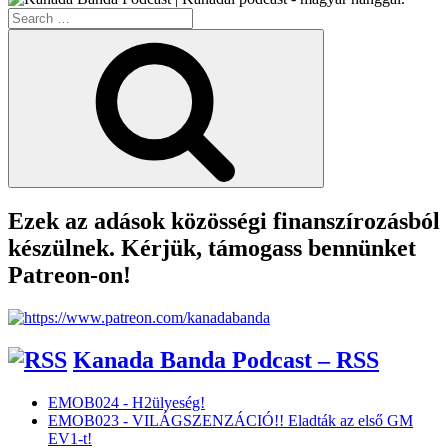
Search
Veszély”
for:
Search
Ezek az adások közösségi finanszírozásból
készülnek. Kérjük, támogass bennünket
Patreon-on!
Kanada Banda Podcast – RSS
EMOB024 - H2ülyeség!
EMOB023 - VILÁGSZENZÁCIÓ!! Eladták az első GM
EV1-t!