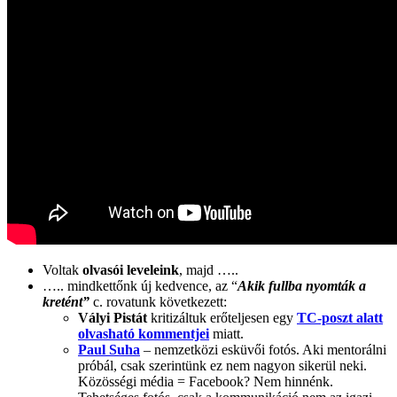
Voltak
olvasói leveleink
, majd …..
….. mindkettőnk új kedvence, az “
Akik
fullba nyomták a
kretént”
c. rovatunk következett:
Vályi Pistát
kritizáltuk erőteljesen egy
TC-poszt alatt
olvasható kommentjei
miatt.
Paul Suha
– nemzetközi esküvői fotós. Aki mentorálni
próbál, csak szerintünk ez nem nagyon sikerül neki.
Közösségi média = Facebook? Nem hinnénk.