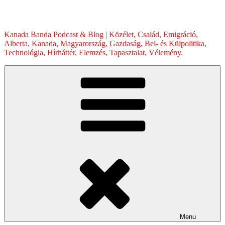
Skip
to
content
Kanada Banda Podcast & Blog | Közélet, Család, Emigráció,
Alberta, Kanada, Magyarország, Gazdaság, Bel- és Külpolitika,
Technológia, Hírháttér, Elemzés, Tapasztalat, Vélemény.
Menu