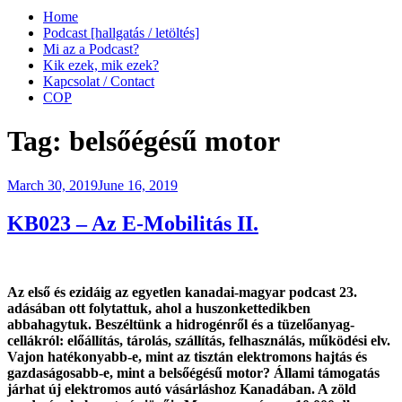
Home
Podcast [hallgatás / letöltés]
Mi az a Podcast?
Kik ezek, mik ezek?
Kapcsolat / Contact
COP
Tag:
belsőégésű motor
Posted
March 30, 2019
June 16, 2019
on
KB023 – Az E-Mobilitás II.
Az első és ezidáig az egyetlen kanadai-magyar podcast 23.
adásában ott folytattuk, ahol a huszonkettedikben
abbahagytuk. Beszéltünk
a hidrogénről és a tüzelőanyag-
cellákról: előállítás, tárolás, szállítás, felhasználás, működési elv.
Vajon hatékonyabb-e, mint az tisztán elektromons hajtás és
gazdaságosabb-e, mint a belsőégésű motor? Állami támogatás
járhat új elektromos autó vásárláshoz Kanadában. A zöld