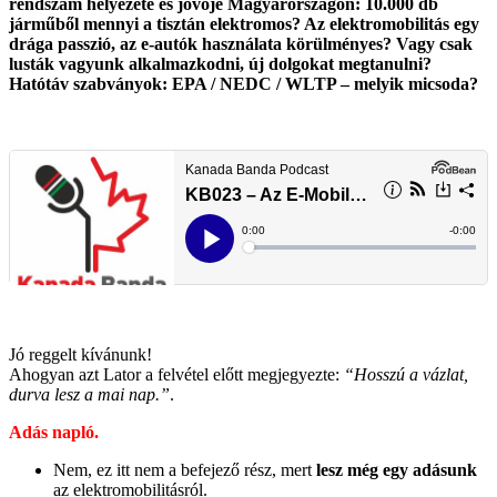
rendszám helyezete és jövője Magyarországon: 10.000 db
járműből mennyi a tisztán elektromos? Az elektromobilitás egy
drága passzió, az e-autók használata körülményes? Vagy csak
lusták vagyunk alkalmazkodni, új dolgokat megtanulni?
Hatótáv szabványok:
EPA / NEDC / WLTP – melyik micsoda?
Jó reggelt kívánunk!
Ahogyan azt Lator a felvétel előtt megjegyezte:
“Hosszú a vázlat,
durva lesz a mai nap.”
.
Adás napló.
Nem, ez itt nem a befejező rész, mert
lesz még egy adásunk
az elektromobilitásról.