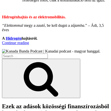
Tehetséges fotós, csak a kommunikáció nem az igazi.
Hidrogénhajtás és az elektromobilitás.
“Ele
ktommal
megy a
zautó
, be kell dugni a
zájamba
.” – Ádi, 3,5
éves
A
Hidrogén
hajtásról.
“KB023
Continue reading
–
Az
Search
E-
for:
Mobilitás
Search
II.”
Ezek az adások közösségi finanszírozásból