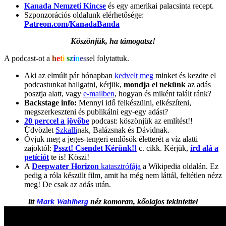
Kanada Nemzeti Kincse
és egy amerikai palacsinta recept.
Szponzorációs oldalunk elérhetősége:
Patreon.com/KanadaBanda
Köszönjük, ha támogatsz!
A podcast-ot a
h
e
t
i
s
z
í
n
e
s
sel folytattuk.
Aki az elmúlt pár hónapban
kedvelt meg
minket és kezdte el
podcastunkat hallgatni, kérjük,
mondja el nekünk
az adás
posztja alatt, vagy
e-mailben
, hogyan és miként talált ránk?
Backstage info:
Mennyi idő felkészülni, elkészíteni,
megszerkeszteni és publikálni egy-egy adást?
20 perccel a jövőbe
podcast: köszönjük az említést!!
Üdvözlet
Szkalli
nak, Balázsnak és Dávidnak.
Óvjuk meg a jeges-tengeri emlősök életterét a víz alatti
zajoktól:
Psszt! Csendet Kérünk!!
c. cikk. Kérjük,
írd alá a
petíciót
te is! Köszi!
A
Deepwater Horizon
katasztrófája
a Wikipedia oldalán. Ez
pedig a róla készült film, amit ha még nem láttál, feltétlen nézz
meg! De csak az adás után.
itt
Mark Wahlberg
néz komoran, kőolajos tekintettel