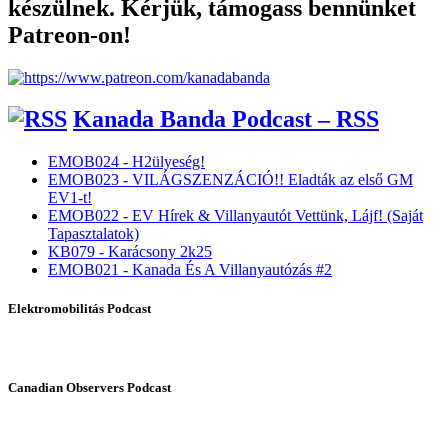
készülnek. Kérjük, támogass bennünket
Patreon-on!
Kanada Banda Podcast – RSS
EMOB024 - H2ülyeség!
EMOB023 - VILÁGSZENZÁCIÓ!! Eladták az első GM
EV1-t!
EMOB022 - EV Hírek & Villanyautót Vettünk, Lájf! (Saját
Tapasztalatok)
KB079 - Karácsony 2k25
EMOB021 - Kanada És A Villanyautózás #2
Elektromobilitás Podcast
Canadian Observers Podcast