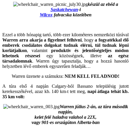
készül az ebéd a
Saskatchewan
-i
Wilcox
falvacska közelében
Ezzel a több hónapig tartó, több ezer kilométeres nemzetközi túrával
Warren arra akarja a figyelmet felhívni
, hogy
a fogyatékkal élő
emberek csodálatos dolgokat tudnak elérni, túl tudnak lépni
korlátjaikon
, valamint
produktív és jelentőségteljes módon
lehetnek részesei
egy közösségnek, illetve
az egész
társadalomnak
. Warren úgy tapasztalja, hogy a hozzá hasonló
helyzetben lévő emberek egyszerűen feladják…
Warren üzenete a számukra:
NEM KELL FELADNOD!
A túra első 4 napján Calgary-ból Bassano településig jutott
kerekesszékével, azaz kb. 140 km-t tett meg,
napi átlaga tehát kb.
35 km volt:
Warren július 2-án, az túra második
napján,
kelet felé haladva valahol a 22X,
vagy 901-es országúton Alberta-ban