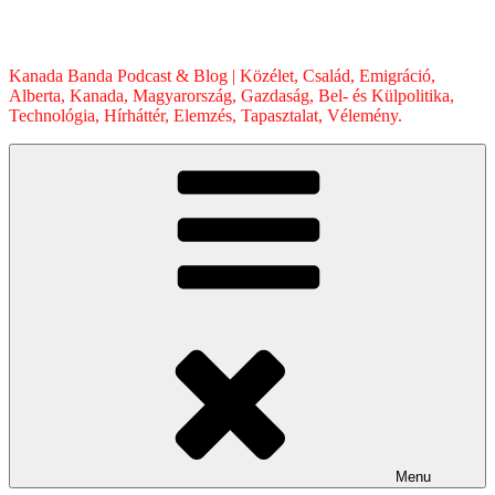
Skip
to
content
Kanada Banda Podcast & Blog | Közélet, Család, Emigráció,
Alberta, Kanada, Magyarország, Gazdaság, Bel- és Külpolitika,
Technológia, Hírháttér, Elemzés, Tapasztalat, Vélemény.
Menu