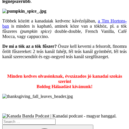
legnépszerűbb
.
Többek között a kanadaiak kedvenc kávézójában,
a Tim Hortons-
ban
is minden is kapható, aminek köze van a tökhöz, pl. a tök
fűszeres
(pumpkin spice)
double-double, French Vanilla, Café
Mocca, vagy cappuccino.
De mi a tök az a tök fűszer?
Össze kell keverni a felsorolt, finomra
őrölt fűszereket: 2 teás kanál fahéjt, fél teás kanál gyömbért, fél teás
kanál szerecsendiót és egy-negyed teás kanál szegfűszeget.
Minden kedves olvasónknak, évszázados jó kanadai szokás
szerint
Boldog Hálaadást kívánunk!
Search
for:
Search