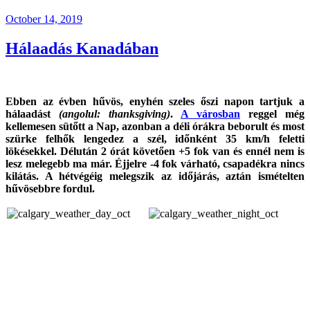
Posted
October 14, 2019
on
Hálaadás Kanadában
Ebben az évben hűvös, enyhén szeles őszi napon tartjuk a
hálaadást
(angolul: thanksgiving)
.
A városban
reggel még
kellemesen sütőtt a Nap, azonban a déli órákra beborult és most
szürke felhők lengedez a szél, időnként 35 km/h feletti
lökésekkel. Délután 2 órát követően +5 fok van és ennél nem is
lesz melegebb ma már. Éjjelre -4 fok várható, csapadékra nincs
kilátás. A hétvégéig melegszik az időjárás, aztán ismételten
hűvösebbre fordul.