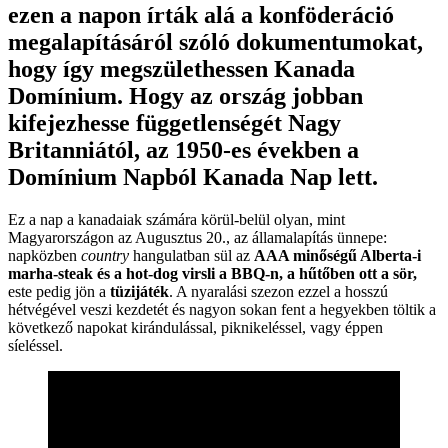
ezen a napon írták alá a konföderáció
megalapításáról szóló dokumentumokat,
hogy így megszülethessen Kanada
Domínium. Hogy az ország jobban
kifejezhesse függetlenségét Nagy
Britanniától, az 1950-es években a
Domínium Napból Kanada Nap lett.
Ez a nap a kanadaiak számára körül-belül olyan, mint
Magyarországon az Augusztus 20., az államalapítás ünnepe:
napközben
country
hangulatban sül az
AAA minőségű Alberta-i
marha-steak és a hot-dog virsli a BBQ-n, a hűtőben ott a sör,
este pedig jön a
tüzijáték
. A nyaralási szezon ezzel a hosszú
hétvégével veszi kezdetét és nagyon sokan fent a hegyekben töltik a
következő napokat kirándulással, piknikeléssel, vagy éppen
síeléssel.