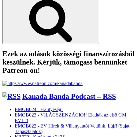
Ezek az adások közösségi finanszírozásból
készülnek. Kérjük, támogass bennünket
Patreon-on!
Kanada Banda Podcast – RSS
EMOB024 - H2ülyeség!
EMOB023 - VILÁGSZENZÁCIÓ!! Eladták az első GM
EV1-t!
EMOB022 - EV Hírek & Villanyautót Vettünk, Lájf! (Saját
Tapasztalatok)
KB079 - Karácsony 2k25