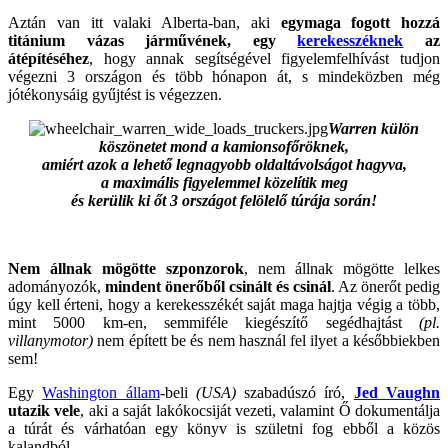
Aztán van itt valaki Alberta-ban, aki
egymaga fogott hozzá
titánium vázas járművének, egy
kerekesszéknek
az
átépítéséhez
, hogy annak segítségével figyelemfelhívást tudjon
végezni 3 országon és több hónapon át, s mindeközben még
jótékonysáig gyűjtést is végezzen.
Warren külön
köszönetet mond a kamionsofőröknek,
amiért azok a lehető legnagyobb oldaltávolságot hagyva,
a maximális figyelemmel közelítik meg
és
kerülik ki őt 3 országot felölelő túrája során!
Nem állnak mögötte szponzorok
, nem állnak mögötte lelkes
adományozók,
mindent önerőből csinált és csinál
. Az önerőt pedig
úgy kell érteni, hogy a kerekesszékét saját maga hajtja végig a több,
mint 5000 km-en, semmiféle kiegészítő segédhajtást
(pl.
villanymotor)
nem épített be és nem használ fel ilyet a későbbiekben
sem!
Egy
Washington állam
-beli
(USA)
szabadúszó író,
Jed Vaughn
utazik vele
, aki a saját lakókocsiját vezeti, valamint Ő dokumentálja
a túrát és várhatóan egy könyv is születni fog ebből a közös
kalandból.