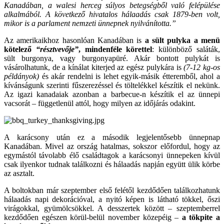
Kanadában, a walesi herceg súlyos betegségből való felépülése
alkalmából. A következő hivatalos hálaadás csak 1879-ben volt,
mikor is a parlament nemzeti ünnepnek nyilvánította.”
Az amerikaikhoz hasonlóan Kanadában is
a sült pulyka a menü
kötelező
“résztvevője”
, mindenféle körettel
: különböző saláták,
sült burgonya, vagy burgonyapüré. Akár bontott pulykát is
vásárolhatunk, de a kínálat kiterjed az egész pulykára is
(7-12 kg-os
példányok)
és akár rendelni is lehet egyik-másik étteremből, ahol a
kívánságunk szerinti fűszerezéssel és töltelékkel készítik el nekünk.
Az igazi kanadaiak azonban a barbecue-n készítik el az ünnepi
vacsorát – függetlenül attól, hogy milyen az időjárás odakint.
A karácsony után ez a második legjelentősebb ünnepnap
Kanadában. Mivel az ország hatalmas, sokszor előfordul, hogy az
egymástól távolabb élő családtagok a karácsonyi ünnepeken kívül
csak ilyenkor tudnak találkozni és hálaadás napján együtt ülik körbe
az asztalt.
A boltokban már szeptember első felétől kezdődően találkozhatunk
hálaadás napi dekorációval, a nyitó képen is látható tökkel, őszi
virágokkal, gyümölcsökkel. A desszertek között – szeptemberrel
kezdődően egészen körül-belül november közepéig –
a tökpite a