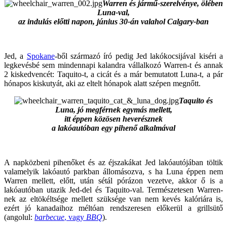
Warren és jármű-szerelvénye, ölében
Luna-val,
az indulás előtti napon, június 30-án valahol Calgary-ban
Jed, a
Spokane
-ből származó író pedig Jed lakókocsijával kiséri a
legkevésbé sem mindennapi kalandra vállalkozó Warren-t és annak
2 kiskedvencét: Taquito-t, a cicát és a már bemutatott Luna-t, a pár
hónapos kiskutyát, aki az eltelt hónapok alatt szépen megnőtt.
Taquito és
Luna, jó megférnek egymás mellett,
itt éppen közösen heverésznek
a lakóautóban egy pihenő alkalmával
A napközbeni pihenőket és az éjszakákat Jed lakóautójában töltik
valamelyik lakóautó parkban állomásozva, s ha Luna éppen nem
Warren mellett, előtt, után sétál pórázon vezetve, akkor ő is a
lakóautóban utazik Jed-del és Taquito-val. Természetesen Warren-
nek az eltökéltsége mellett szüksége van nem kevés kalóriára is,
ezért jó kanadaihoz méltóan rendszeresen előkerül a grillsütő
(angolul:
barbecue
, vagy
BBQ
).