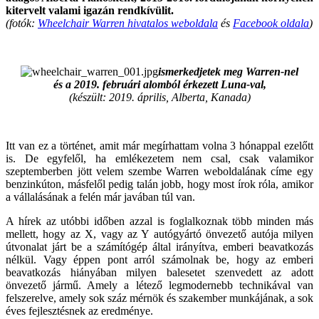
kitervelt valami igazán rendkívülit.
(fotók:
Wheelchair Warren hivatalos weboldala
és
Facebook oldala
)
ismerkedjetek meg Warren-nel
és a 2019. februári alomból érkezett Luna-val,
(készült: 2019. április, Alberta, Kanada)
Itt van ez a történet, amit már megírhattam volna 3 hónappal ezelőtt
is. De egyfelől, ha emlékezetem nem csal, csak valamikor
szeptemberben jött velem szembe Warren weboldalának címe egy
benzinkúton, másfelől pedig talán jobb, hogy most írok róla, amikor
a vállalásának a felén már javában túl van.
A hírek az utóbbi időben azzal is foglalkoznak több minden más
mellett, hogy az X, vagy az Y autógyártó önvezető autója milyen
útvonalat járt be a számítógép által irányítva, emberi beavatkozás
nélkül. Vagy éppen pont arról számolnak be, hogy az emberi
beavatkozás hiányában milyen balesetet szenvedett az adott
önvezető jármű. Amely a létező legmodernebb technikával van
felszerelve, amely sok száz mérnök és szakember munkájának, a sok
éves fejlesztésnek az eredménye.