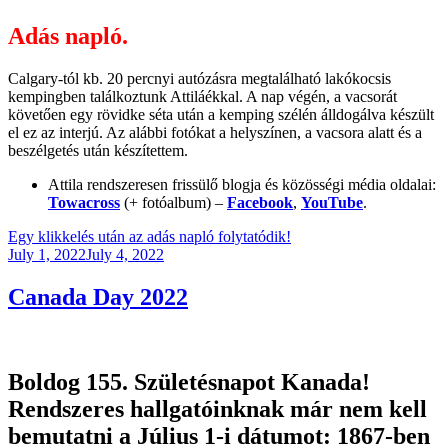
Adás napló.
Calgary-tól kb. 20 percnyi autózásra megtalálható lakókocsis
kempingben találkoztunk Attiláékkal. A nap végén, a vacsorát
követően egy rövidke séta után a kemping szélén álldogálva készült
el ez az interjú. Az alábbi fotókat a helyszínen, a vacsora alatt és a
beszélgetés után készítettem.
Attila rendszeresen frissülő blogja és közösségi média oldalai:
Towacross
(+ fotóalbum) –
Facebook
,
YouTube
.
Egy klikkelés után az adás napló folytatódik!
Posted
July 1, 2022
July 4, 2022
on
Canada Day 2022
Boldog 155. Születésnapot Kanada!
Rendszeres hallgatóinknak már nem kell
bemutatni a Július 1-i dátumot: 1867-ben