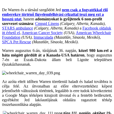
De Warren és a társául szegődött Jed
nem csak a fogyatékkal élő
emberekre történő figyelemfelhívási célzattal teszi meg ezt a
hosszú utat
, hanem
adományokat is gyűjtenek 6 non-profit
szervezet számára
:
Cmngd Linens
(Calgary, Alberta, Kanada)
,
STARS ambulance
(Calgary, Alberta, Kanada)
a
Facebook oldaluk
itt érhető el
,
American Cancer Society
(USA)
,
American Wheelchair
Foundation
(USA)
,
Immaculada
(Mazatlán, Sinaola, Mexikó)
,
SPCA Pet Rescue
(Mazatlán, Sinaola, Mexikó)
.
Warren augusztus 6-án, túrájának 36. napján,
közel 980 km-rel a
háta mögött gördült át a Kanada-USA határon
, hogy augusztus
7-én az Észak-Dakota állam beli Lignite településen
éjszakázhassanak.
Az azóta eltelt időben Warren töretlenül haladt és halad továbbra is
célja felé. Az útvonalban az előre eltervezettekhez képest
jelentősebb változások történtek, legalább is erre tudok következtetni
a Google Maps térképen kirajzolt útvonal és a fentebb beillesztett,
egyébként Jed lakóautójának oldalára ragasztott térkép
összehasonlítása alapján.
a túra 111. napján, október 19-