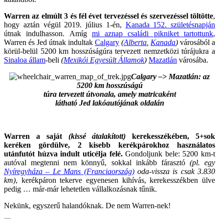
Warren az elmúlt 3 és fél évet tervezéssel és szervezéssel töltötte
,
hogy aztán végül 2019. július 1-én,
Kanada 152. születésnapján
útnak indulhasson. Amíg
mi aznap családi pikniket tartottunk
,
Warren és Jed útnak indultak
Calgary
(
Alberta
,
Kanada
)
városából a
körül-belül 5200 km hosszúságúra tervezett nemzetközi túrájukra a
Sinaloa állam
-beli
(
Mexikói Egyesült Államok
)
Mazatlán
városába.
Calgary –> Mazatlán: az
5200 km hosszúságú
túra tervezett útvonala, amely matricaként
látható Jed lakóautójának oldalán
Warren a saját
(kissé átalakított)
kerekesszékében, 5+sok
keréken gördülve, 2 kisebb kerékpárokhoz használatos
utánfutót húzva indult uticélja felé.
Gondoljunk bele: 5200 km-t
autóval megtenni nem könnyű, sokkal inkább fárasztó
(pl. egy
Nyíregyháza – Le Mans (Franciaország)
oda-vissza is csak 3.830
km)
, kerékpáron tekerve egyenesen kihívás, kerekesszékben ülve
pedig … már-már lehetetlen vállalkozásnak tűnik.
Nekünk, egyszerű halandóknak. De nem Warren-nek!