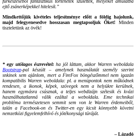
fürkészéséből fantasztikus történetek születtek, melyeket ámulatba
ejtő zsánerképekkel hitelesít.”
Mindkettőjük kivételes teljesítménye előtt a földig hajolunk,
majd felegyenesedve hosszasan megtapsoljuk Őket!
Minden
tiszteletünk az övék!
* egy utólagos észrevétel:
ha jól láttam, akkor Warren weboldala
Bootstrap
-pal készült – amelynek használatát személy szerint
snkinek sem ajánlom, mert a FireFox böngészőmmel nem igazán
kompatibilis Warren weboldala: pl. a menüpontok nem működnek
rendesen, a ikonok, képek, szövegek nem a helyükre kerülnek,
hanem egymásra csúsznak, a teljes webdizájn szétesik és kvázi
használhatatlanná válik ezáltal a weboldala.
Eme technikai
probléma természetesen semmit sem von le Warren érdemeiből,
talán a Facebook-on és Twitter-en egy kicsit könnyebb követni
nemzetközi figyelemfelhívó és jótékonysági túráját.
– Lázadó