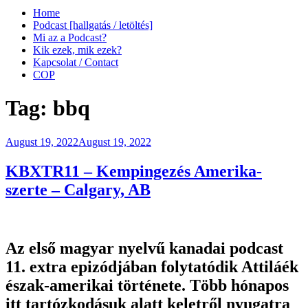
Home
Podcast [hallgatás / letöltés]
Mi az a Podcast?
Kik ezek, mik ezek?
Kapcsolat / Contact
COP
Tag:
bbq
Posted
August 19, 2022
August 19, 2022
on
KBXTR11 – Kempingezés Amerika-
szerte – Calgary, AB
Az első magyar nyelvű kanadai podcast
11. extra epizódjában folytatódik Attiláék
észak-amerikai története. Több hónapos
itt tartózkodásuk alatt keletről nyugatra