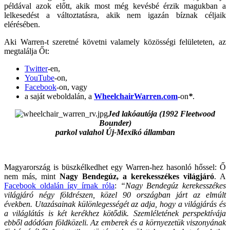
példával azok előtt, akik most még kevésbé érzik magukban a
lelkesedést a változtatásra, akik nem igazán bíznak céljaik
elérésében.
Aki Warren-t szeretné követni valamely közösségi felületeten, az
megtalálja Őt:
Twitter
-en,
YouTube
-on,
Facebook
-on, vagy
a saját weboldalán, a
WheelchairWarren.com
-on
*
.
Jed lakóautója (1992 Fleetwood
Bounder)
parkol valahol Új-Mexikó államban
Magyarország is büszkélkedhet egy Warren-hez hasonló hőssel: Ő
nem más, mint
Nagy Bendegúz, a kerekesszékes világjáró
. A
Facebook oldalán így írnak róla
:
“Nagy Bendegúz kerekesszékes
világjáró négy földrészen, közel 90 országban járt az elmúlt
években. Utazásainak különlegességét az adja, hogy a világjárás és
a világlátás is két kerékhez kötődik. Szemléletének perspektívája
ebből adódóan földközeli. Az emberek és a környezetük viszonyának