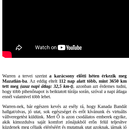
Warren a tervei szerint
a karácsony előtti héten érkezik meg
Mazatlán-ba
. Az eddig eltelt
112 nap alatt több, mint 3650 km
tett meg
(azaz napi átlag: 32,5 km-t)
, azonban azt érdemes tudni,
hogy több pihenőnapot is beiktatott túrája során, szóval a napi átlaga
ennél valamivel több lehet.
Warren-nek, bár egészen kevés az esély rá, hogy Kanada Bandát
hallgat/olvas, jó utat, sok egészséget és erőt kívánunk és virtuális
vállveregetést küldünk. Mert Ő is azon csodálatos emberek egyike,
akik kimozdulva saját komfort zónájukból erőn felül teljesítve
küzdenek meg céljaik eléréséért és mutatnak utat azoknak, járnak jó