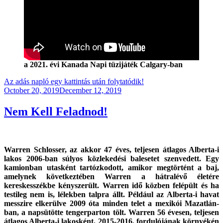
a 2021. évi Kanada Napi tüzijáték Calgary-ban
Az adás napló egy kattintás után folytatódik!
Posted
October 20, 2019
December 12, 2019
on
Nem Kell Feladnod!
Warren Schlosser, az akkor 47 éves, teljesen átlagos Alberta-i
lakos 2006-ban súlyos közlekedési balesetet szenvedett. Egy
kamionban utasként tartózkodott, amikor megtörtént a baj,
amelynek következtében Warren a hátralévő életére
kereskesszékbe kényszerült. Warren idő közben felépült és ha
testileg nem is, lélekben talpra állt. Például az Alberta-i havat
messzire elkerülve 2009 óta minden telet a mexikói Mazatlán-
ban, a napsütötte tengerparton tölt. Warren 56 évesen, teljesen
átlagos Alberta-i lakosként, 2015-2016. fordulójának környékén