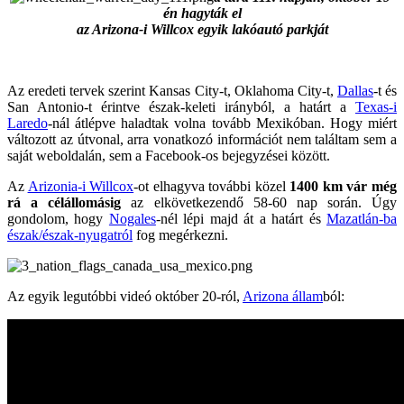
én hagyták el
az Arizona-i Willcox egyik lakóautó parkját
Az eredeti tervek szerint Kansas City-t, Oklahoma City-t,
Dallas
-t és
San Antonio-t érintve észak-keleti irányból, a határt a
Texas-i
Laredo
-nál átlépve haladtak volna tovább Mexikóban. Hogy miért
változott az útvonal, arra vonatkozó információt nem találtam sem a
saját weboldalán, sem a Facebook-os bejegyzései között.
Az
Arizonia-i Willcox
-ot elhagyva további közel
1400 km vár még
rá a célállomásig
az elkövetkezendő 58-60 nap során. Úgy
gondolom, hogy
Nogales
-nél lépi majd át a határt és
Mazatlán-ba
észak/észak-nyugatról
fog megérkezni.
Az egyik legutóbbi videó október 20-ról,
Arizona állam
ból: