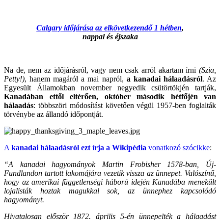
Calgary időjárása az elkövetkezendő 1 hétben
,
nappal és éjszaka
Na de, nem az időjárásról, vagy nem csak arról akartam írni
(Szia,
Petty!)
, hanem magáról a mai napról,
a kanadai hálaadásról
. Az
Egyesült Államokban november negyedik csütörtökjén tartják,
Kanadában ettől eltérően, október második hétfőjén van
hálaadás
: többszöri módosítást követően végül 1957-ben foglalták
törvénybe az állandó időpontját.
A
kanadai hálaadásról ezt írja a Wikipédia
vonatkozó szócikke
:
“A kanadai hagyományok Martin Frobisher 1578-ban, Új-
Fundlandon tartott lakomájára vezetik vissza az ünnepet. Valószínű,
hogy az amerikai függetlenségi háború idején Kanadába menekült
lojalisták hoztak magukkal sok, az ünnephez kapcsolódó
hagyományt.
Hivatalosan először 1872. április 5-én ünnepelték a hálaadást