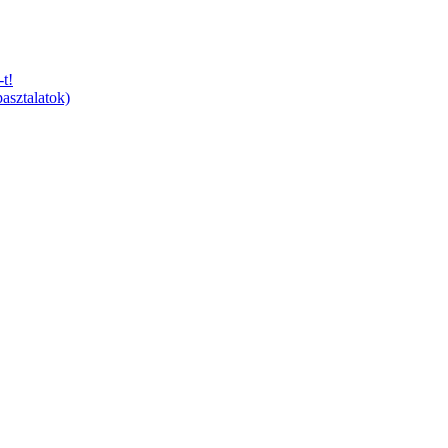
t!
asztalatok)