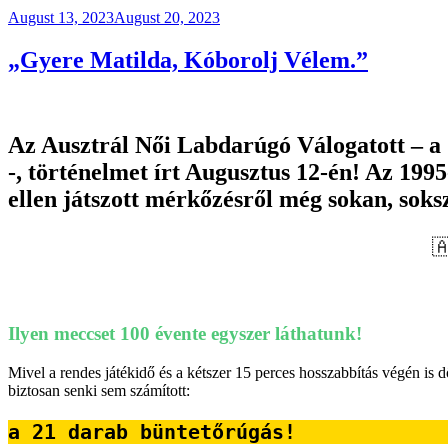
Posted
August 13, 2023
August 20, 2023
on
„Gyere Matilda, Kóborolj Vélem.”
Az Ausztrál Női Labdarúgó Válogatott – a
-, történelmet írt Augusztus 12-én! Az 199
ellen játszott mérkőzésről még sokan, soks

Ilyen meccset 100 évente egyszer láthatunk!
Mivel a rendes játékidő és a kétszer 15 perces hosszabbítás végén is 
biztosan senki sem számított:
a 21 darab büntetőrúgás!