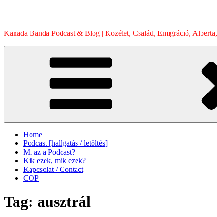
Skip
to
content
Kanada Banda Podcast & Blog | Közélet, Család, Emigráció, Alberta,
Home
Podcast [hallgatás / letöltés]
Mi az a Podcast?
Kik ezek, mik ezek?
Kapcsolat / Contact
COP
Tag:
ausztrál