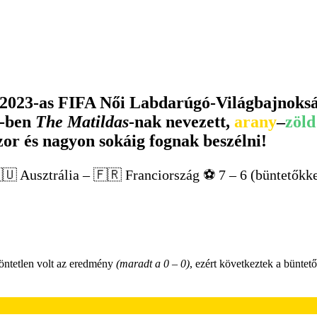
 2023-as FIFA Női Labdarúgó-Világbajnoksá
5-ben
The Matildas
-nak nevezett,
arany
–
zöld
zor és nagyon sokáig fognak beszélni!
🇺 Ausztrália – 🇫🇷 Franciország ⚽️ 7 – 6 (büntetőkke
döntetlen volt az eredmény
(maradt a 0 – 0)
, ezért következtek a büntet