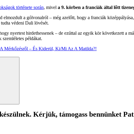
okságok története során
, mivel
a 9. körben a franciák által lőtt tizene
 elmozdult a gólvonalról – még azelőtt, hogy a franciák középpályása, Ke
 tudta védeni Dali lövését.
 hogy nyertest hirdethessenek – de ezúttal az egyik kör következett a 
 szemléletes példákat.
A Mérkőzésről – És Kiderül, Ki/Mi Az A Matilda?!
Search
 készülnek. Kérjük, támogass bennünket Pa