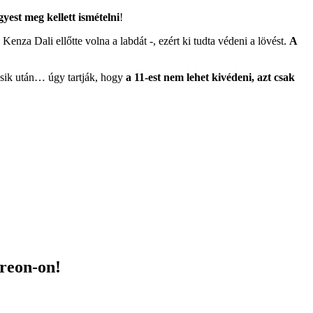
gyest meg kellett ismételni
!
nza Dali ellőtte volna a labdát -, ezért ki tudta védeni a lövést.
A
másik után… úgy tartják, hogy
a 11-est nem lehet kivédeni, azt csak
treon-on!