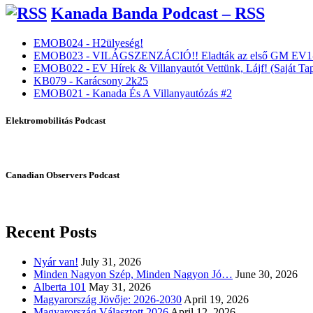
Kanada Banda Podcast – RSS
EMOB024 - H2ülyeség!
EMOB023 - VILÁGSZENZÁCIÓ!! Eladták az első GM EV1-
EMOB022 - EV Hírek & Villanyautót Vettünk, Lájf! (Saját Tap
KB079 - Karácsony 2k25
EMOB021 - Kanada És A Villanyautózás #2
Elektromobilitás Podcast
Canadian Observers Podcast
Recent Posts
Nyár van!
July 31, 2026
Minden Nagyon Szép, Minden Nagyon Jó…
June 30, 2026
Alberta 101
May 31, 2026
Magyarország Jövője: 2026-2030
April 19, 2026
Magyarország Választott 2026
April 12, 2026