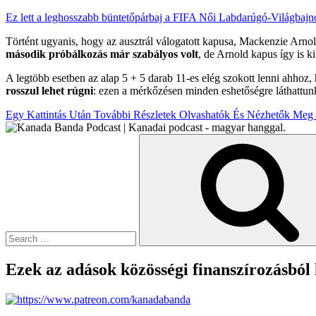
Ez lett a leghosszabb büntetőpárbaj a FIFA Női Labdarúgó-Világbajn
Történt ugyanis, hogy az ausztrál válogatott kapusa, Mackenzie Arnold
második próbálkozás már szabályos volt
, de Arnold kapus így is ki
A legtöbb esetben az alap 5 + 5 darab 11-es elég szokott lenni ahhoz,
rosszul lehet rúgni
: ezen a mérkőzésen minden eshetőségre láthattunk
Egy Kattintás Után További Részletek Olvashatók És Nézhetők Meg 
Search
for:
Ezek az adások közösségi finanszírozásból