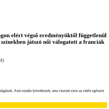
gon elért végső eredményüktől függetlenül
színekben játszó női válogatott a franciák
l)
őrúgások. Ami ezután következett, arra viszont ezen az estén egészen