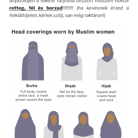
anyaföldjén a fekete fátyolba öltözött muszlim nőktől
retteg, fél és borzad
!!!!!!!!!
(ha kevésnek érzed a
felkiáltójelet, kérlek szólj, van még raktáron!)