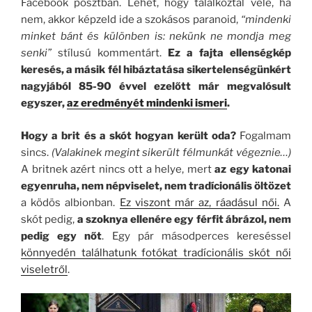
Facebook posztban. Lehet, hogy találkoztál vele, ha
nem, akkor képzeld ide a szokásos paranoid,
“mindenki
minket bánt és különben is: nekünk ne mondja meg
senki”
stílusú kommentárt.
Ez a fajta ellenségkép
keresés, a másik fél hibáztatása sikertelenségünkért
nagyjából 85-90 évvel ezelőtt már megvalósult
egyszer,
az eredményét mindenki ismeri
.
Hogy a brit és a skót hogyan került oda?
Fogalmam
sincs.
(Valakinek megint sikerült félmunkát végeznie…)
A britnek azért nincs ott a helye, mert
az egy katonai
egyenruha, nem népviselet, nem tradícionális öltözet
a ködös albionban.
Ez viszont már az, ráadásul női.
A
skót pedig,
a szoknya ellenére egy férfit ábrázol, nem
pedig egy nőt
. Egy pár másodperces kereséssel
könnyedén találhatunk fotókat tradícionális skót női
viseletről
.