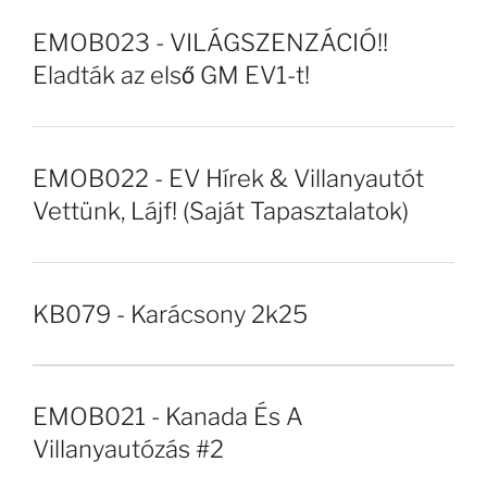
EMOB023 - VILÁGSZENZÁCIÓ!!
Eladták az első GM EV1-t!
EMOB022 - EV Hírek & Villanyautót
Vettünk, Lájf! (Saját Tapasztalatok)
KB079 - Karácsony 2k25
EMOB021 - Kanada És A
Villanyautózás #2