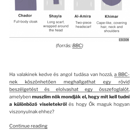
(forrás:
BBC
)
.
Ha valakinek kedve és angol tudása van hozzá,
a BBC-
nek köszönhetően meghallgathat egy rövid
beszélgetést és elolvashat egy összefoglalót
,
amelyben
muszlim nők mondják el, hogy mit kell tudni
a különböző viseletekről
és hogy Ők maguk hogyan
viszonyulnak ehhez?
“Agyarország
Continue reading
Ormánya”