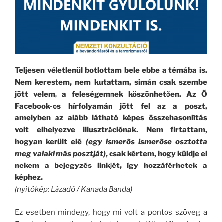
Teljesen véletlenül botlottam bele ebbe a témába is.
Nem kerestem, nem kutattam, simán csak szembe
jött velem, a feleségemnek köszönhetően. Az Ő
Facebook-os hírfolyamán jött fel az a poszt,
amelyben az alább látható képes összehasonlítás
volt elhelyezve illusztrációnak. Nem firtattam,
hogyan került elé
(egy ismerős ismerőse osztotta
meg valaki más posztját)
, csak kértem, hogy küldje el
nekem a bejegyzés linkjét, így hozzáférhetek a
képhez.
(nyitókép: Lázadó / Kanada Banda)
Ez esetben mindegy, hogy mi volt a pontos szöveg a