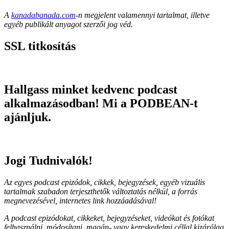
A
kanadabanada.com
-n megjelent valamennyi tartalmat, illetve
egyéb publikált anyagot szerzői jog véd.
SSL titkosítás
Hallgass minket kedvenc podcast
alkalmazásodban! Mi a PODBEAN-t
ajánljuk.
Jogi Tudnivalók!
Az egyes podcast epizódok, cikkek, bejegyzések, egyéb vizuális
tartalmak szabadon terjeszthetők változtatás nélkül, a forrás
megnevezésével, internetes link hozzáadásával!
A podcast epizódokat, cikkeket, bejegyzéseket, videókat és fotókat
felhasználni, módosítani, magán- vagy kereskedelmi céllal kizárólag