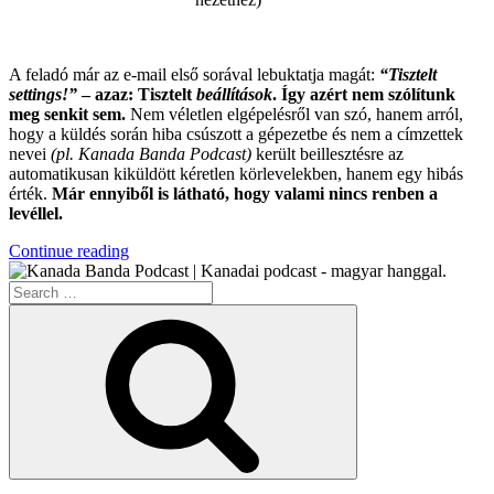
.
A feladó már az e-mail első sorával lebuktatja magát:
“Tisztelt
settings!”
– azaz: Tisztelt
beállítások
. Így azért nem szólítunk
meg senkit sem.
Nem véletlen elgépelésről van szó, hanem arról,
hogy a küldés során hiba csúszott a gépezetbe és nem a címzettek
nevei
(pl. Kanada Banda Podcast)
került beillesztésre az
automatikusan kiküldött kéretlen körlevelekben, hanem egy hibás
érték.
Már ennyiből is látható, hogy valami nincs renben a
levéllel.
“Az
Continue reading
Év
Search
Leghülyébb
for:
Kéretlen
Search
Levele”