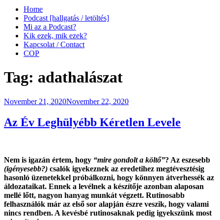
Home
Podcast [hallgatás / letöltés]
Mi az a Podcast?
Kik ezek, mik ezek?
Kapcsolat / Contact
COP
Tag:
adathalászat
Posted
November 21, 2020
November 22, 2020
on
Az Év Leghülyébb Kéretlen Levele
Nem is igazán értem, hogy
“mire gondolt a költő”
? Az eszesebb
(igényesebb?)
csalók igyekeznek az eredetihez megtévesztésig
hasonló üzenetekkel próbálkozni, hogy könnyen átverhessék az
áldozataikat. Ennek a levélnek a készítője azonban alaposan
mellé lőtt, nagyon hanyag munkát végzett. Rutinosabb
felhasználók már az első sor alapján észre veszik, hogy valami
nincs rendben. A kevésbé rutinosaknak pedig igyekszünk most