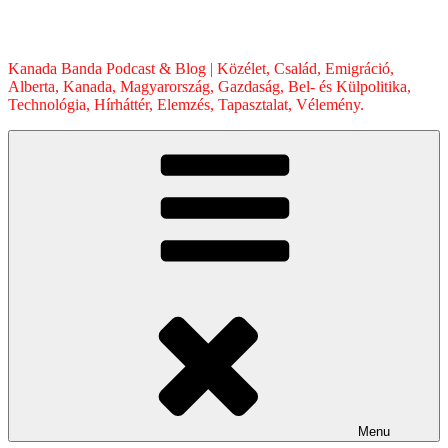
Skip
to
content
Kanada Banda Podcast & Blog | Közélet, Család, Emigráció,
Alberta, Kanada, Magyarország, Gazdaság, Bel- és Külpolitika,
Technológia, Hírháttér, Elemzés, Tapasztalat, Vélemény.
Menu