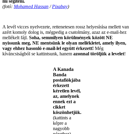
mi segíteni.
(fotó:
Mohamed Hassan
/
Pixabay
)
.
A levél vicces nyelvezete, rettenetesen rossz helyesírása mellett van
azért komoly dolog is, mégpedig a csatolmány, azaz az e-mail-hez
mellékelt fájl.
Soha, semmilyen körülmények között NE
nyissunk meg, NE mentsünk le olyan mellékletet, amely ilyen,
vagy ehhez hasonló e-mail-lel együtt érkezett!
Még
kíváncsiságból se kattintsunk, hanem
azonnal töröljük a levelet
!
A Kanada
Banda
postafiókjába
érkezett
kéretlen levél,
az, amelynek
ennek ezt a
cikket
köszönhetjük.
(kattints a
képre a
nagyobb
nézethez)