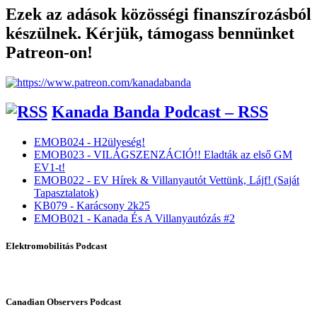
Ezek az adások közösségi finanszírozásból
készülnek. Kérjük, támogass bennünket
Patreon-on!
Kanada Banda Podcast – RSS
EMOB024 - H2ülyeség!
EMOB023 - VILÁGSZENZÁCIÓ!! Eladták az első GM
EV1-t!
EMOB022 - EV Hírek & Villanyautót Vettünk, Lájf! (Saját
Tapasztalatok)
KB079 - Karácsony 2k25
EMOB021 - Kanada És A Villanyautózás #2
Elektromobilitás Podcast
Canadian Observers Podcast