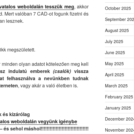
vatalos weboldalán tesszük meg
, akkor
October 2025
. Mert valóban 7 CAD-ot fogunk fizetni és
September 20
an lesznek.
August 2025
July 2025
cikk megszületett.
June 2025
r minden olyan adatot kötelezően meg kell
May 2025
ssz indulatú emberek
(csalók)
vissza
April 2025
kat felhasználva a nevünkben tudnak
terneten
, vagy akár a való életben is.
March 2025
February 2025
January 2025
 és kizárólag
December 202
talos weboldalán vegyünk igénybe
– és sehol máshol!!!!!!!!!!!!!!!!!!!!!!!!!!!!!!!!
November 202