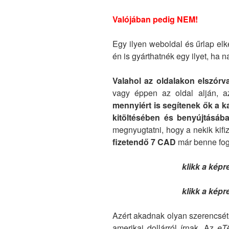
Valójában pedig NEM!
Egy ilyen weboldal és űrlap el
én is gyárthatnék egy ilyet, ha
Valahol az oldalakon elszórv
vagy éppen az oldal alján, 
mennyiért is segítenek ők a k
kitöltésében és benyújtásáb
megnyugtatni, hogy a nekik kifi
fizetendő 7 CAD
már benne fogl
klikk a kép
klikk a kép
Azért akadnak olyan szerencsét
amerikai dollárról írnak. Az
eT