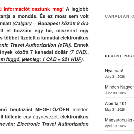
információt osztunk meg!
A legjobb
, tartja a mondás. És ez most sem volt
CANADIAN 
 miatt
(Calgary – Budapest között 8 óra
tt el hozzám egy hír, miszerint egy
is többet fizetett a kanadai elektronikus
onic Travel Authorization (eTA)
)
. Ennek
nyek között 7 kanadai dollár
(7 CAD)
,
RECENT POS
am függő, jelenleg: 1 CAD = 221 HUF
)
.
Nyár van!
July 31, 2026
Minden Nagyon
June 30, 2026
Alberta 101
ténő beutazást MEGELŐZŐEN
minden
May 31, 2026
ll töltenie
egy úgynevezett
elektronikus
Magyarország 
 nevén: Electronic Travel Authorization
April 19, 2026