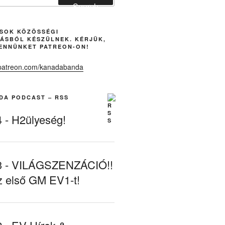
Search
ÁSOK KÖZÖSSÉGI
ÁSBÓL KÉSZÜLNEK. KÉRJÜK,
ENNÜNKET PATREON-ON!
DA PODCAST – RSS
- H2ülyeség!
- VILÁGSZENZÁCIÓ!!
z első GM EV1-t!