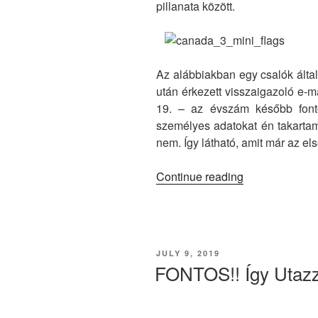
pillanata között.
Az alábbiakban egy csalók által 
után érkezett visszaigazoló e-m
19. – az évszám később font
személyes adatokat én takartam
nem. Így látható, amit már az els
“Így
Continue reading
Utazz
Kanadába!
(eTA)
#2”
POSTED
JULY 9, 2019
ON
FONTOS!! Így Utazz