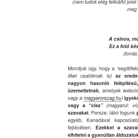
(nem tudok elég felkiáltó jele
meg 
A csinos, mo
Ez a fotó ké
(forrás
Mondjuk úgy, hogy a
“segítőké
őket csalóknak is)
az erede
nagyon hasonló felépítésű
üzemeltetnek
, amelyek webc
vagy a
magyarorszag.hu
)
igyek
vagy a
“visa”
(magyarul: ví
szavakat
. Persze, látni fogunk
egyéb, Kanadával kapcsolato
fejlécében.
Ezekkel a szavak
elhitetni a gyanútlan áldozato