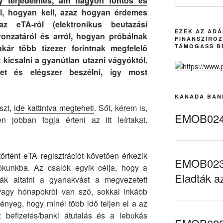
gy terjedelmes, ám nagyon fontos és
l, hogyan kell, azaz hogyan érdemes
z eTA-ról (elektronikus beutazási
EZEK AZ AD
vonzatáról és arról, hogyan próbálnak
FINANSZÍROZ
kár több tízezer forintnak megfelelő
TÁMOGASS B
 kicsalni a gyanútlan utazni vágyóktól.
et és elégszer beszélni, így most
KANADA BAN
szt,
ide kattintva megteheti
. Sőt, kérem is,
EMOB024 
 jobban fogja érteni az itt leírtakat.
történt eTA regisztráció
t követően érkezik
EMOB023 
iókunkba. Az csalók egyik célja, hogy a
Eladták a
ják altatni a gyanakvást a megvezetett
 vagy hónapokról van szó, sokkal inkább
lényeg, hogy minél több idő teljen el a az
z befizetés/banki átutalás és a lebukás