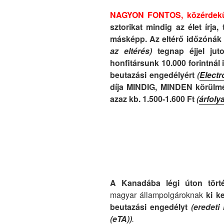
NAGYON FONTOS, közérdekű 
sztorikat mindig az élet írja
másképp. Az eltérő időzónák
az eltérés)
tegnap éjjel juto
honfitársunk 10.000 forintnál 
beutazási engedélyért
(
Electr
díja MINDIG, MINDEN körülmé
azaz kb. 1.500-1.600 Ft
(
árfoly
A Kanadába légi úton tör
magyar állampolgároknak
ki ke
beutazási engedélyt
(eredeti
(eTA))
.