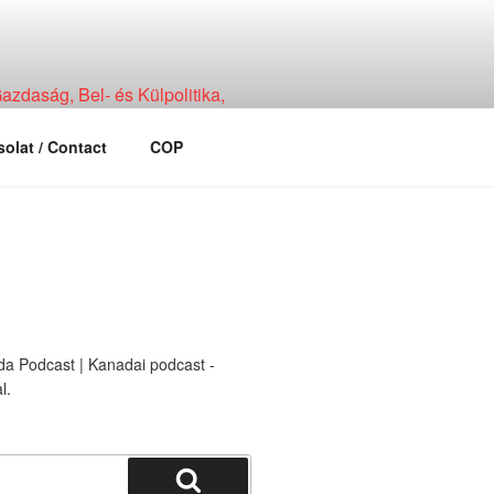
zdaság, Bel- és Külpolitika,
olat / Contact
COP