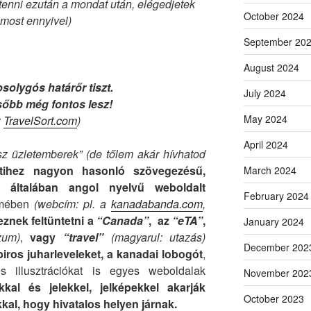
t tenni ezután a mondat után, elégedjetek
October 2024
most ennyivel)
September 20
August 2024
solygós határőr tiszt.
July 2024
sőbb még fontos lesz!
May 2024
:
TravelSort.com
)
April 2024
sz üzletemberek”
(de tőlem akár hívhatod
tihez nagyon hasonló szövegezésű,
March 2024
, általában angol nyelvű weboldalt
February 2024
ímében
(webcím: pl. a
kanadabanda.com
,
eznek feltüntetni a
“Canada”
, az
“eTA”
,
January 2024
zum)
,
vagy
“travel”
(magyarul: utazás)
December 202
piros juharleveleket, a kanadai lobogót
,
s illusztrációkat is egyes weboldalak
November 202
kal és jelekkel, jelképekkel akarják
October 2023
kkal, hogy hivatalos helyen járnak.