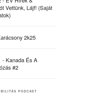
- EV Hírek &
ót Vettünk, Lájf! (Saját
atok)
Karácsony 2k25
- Kanada És A
tózás #2
BILITÁS PODCAST