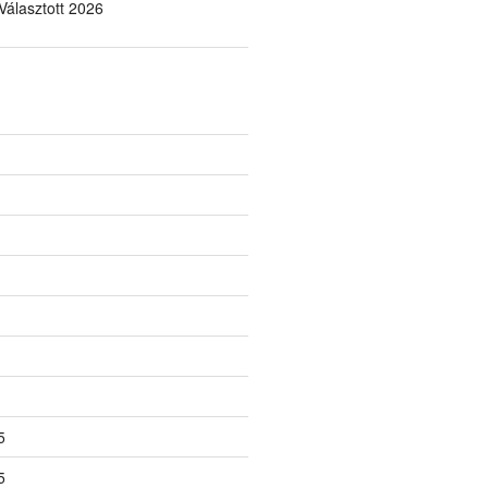
álasztott 2026
5
5