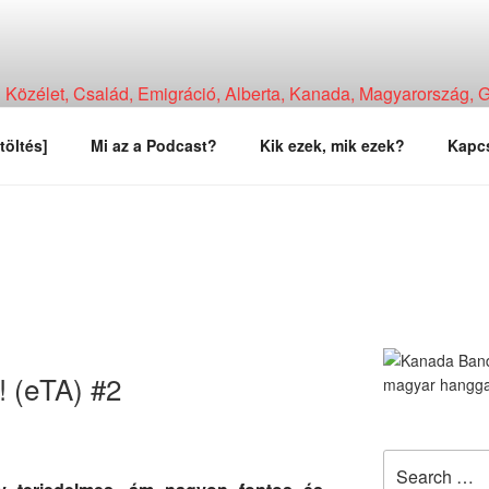
Közélet, Család, Emigráció, Alberta, Kanada, Magyarország, Ga
, Tapasztalat, Vélemény.
töltés]
Mi az a Podcast?
Kik ezek, mik ezek?
Kapcs
! (eTA) #2
Search
for: