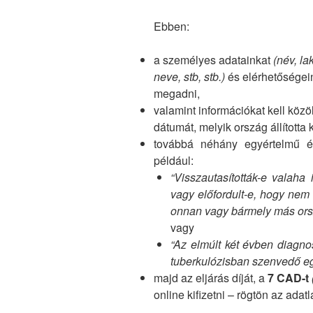
Ebben:
a személyes adatainkat
(név, la
neve, stb, stb.)
és elérhetőségei
megadni,
valamint információkat kell közöl
dátumát, melyik ország állította ki
továbbá néhány egyértelmű és
például:
“Visszautasították-e valaha
vagy előfordult-e, hogy nem
onnan vagy bármely más orsz
vagy
“Az elmúlt két évben diagnos
tuberkulózisban szenvedő e
majd az eljárás díját, a
7 CAD-t
online kifizetni – rögtön az adatl