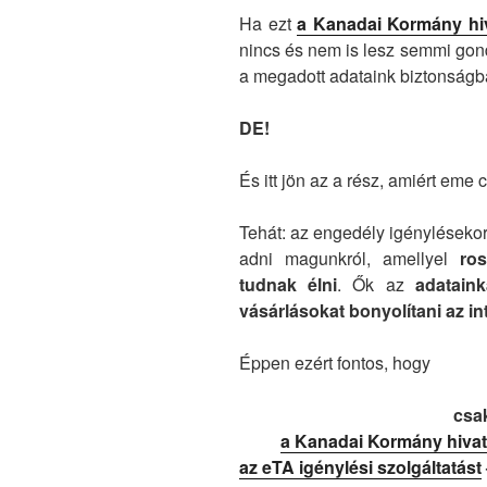
Ha ezt
a Kanadai Kormány hi
nincs és nem is lesz semmi gond
a megadott adataink biztonságb
DE!
És itt jön az a rész, amiért eme 
Tehát: az engedély igényléseko
adni magunkról, amellyel
ro
tudnak élni
. Ők az
adatain
vásárlásokat bonyolítani az in
Éppen ezért fontos, hogy
csak
a Kanadai Kormány hiva
az eTA igénylési szolgáltatást