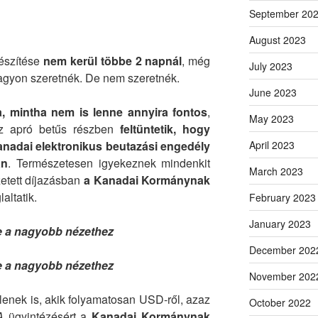
September 20
August 2023
készítése
nem kerül többe 2 napnál
, még
July 2023
 nagyon szeretnék. De nem szeretnék.
June 2023
a, mintha nem is lenne annyira fontos
,
May 2023
az apró betűs részben
feltüntetik, hogy
anadai elektronikus beutazási engedély
April 2023
an
. Természetesen igyekeznek mindenkit
March 2023
zetett díjazásban
a Kanadai Kormánynak
altatik.
February 2023
January 2023
re a nagyobb nézethez
December 202
re a nagyobb nézethez
November 202
lenek is, akik folyamatosan USD-ről, azaz
October 2022
A
ügyintézésért a
Kanadai Kormánynak