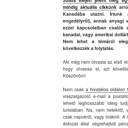
Július elején jelent meg e
mindig aktuális cikkünk
arró
Kanadába utazni. Írtunk a
engedélyről), annak anyagi 
ezzel kapcsolatban csalók a
kanadai, vagy amerikai dollárt
Nem lehet a témáról eleg
következzék a folytatás.
Aki még nem olvasta az első ré
hogy olvassa el, azt követően
Köszönöm!
Nem csak
a hivatalos oldalon 
visszaigazoló e-mail a postaf
lehető leghosszabb ideig tud
turistában. Na, nem hetekről,
csak napokról, vagy órákról. A 
áldozat által végrehajtott pén