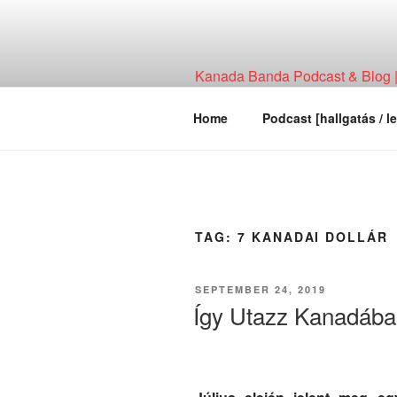
Skip
to
content
Kanada Banda Podcast & Blog | 
Technológia, Hírháttér, Elemzés
Home
Podcast [hallgatás / le
TAG:
7 KANADAI DOLLÁR
POSTED
SEPTEMBER 24, 2019
ON
Így Utazz Kanadába