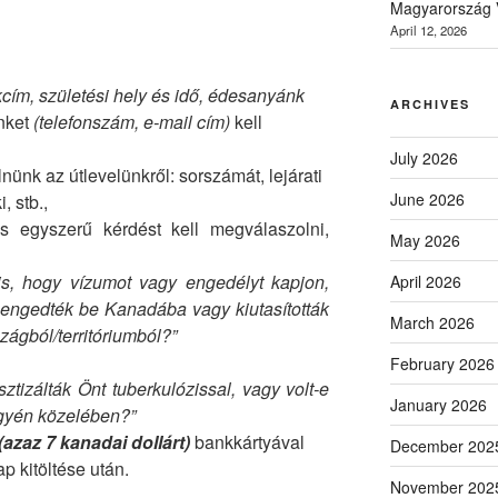
Magyarország V
April 12, 2026
kcím, születési hely és idő, édesanyánk
ARCHIVES
nket
(telefonszám, e-mail cím)
kell
July 2026
nünk az útlevelünkről: sorszámát, lejárati
June 2026
, stb.,
 egyszerű kérdést kell megválaszolni,
May 2026
 is, hogy vízumot vagy engedélyt kapjon,
April 2026
 engedték be Kanadába vagy kiutasították
March 2026
ágból/territóriumból?”
February 2026
ztizálták Önt tuberkulózissal, vagy volt-e
January 2026
gyén közelében?”
(azaz 7 kanadai dollárt)
bankkártyával
December 202
ap kitöltése után.
November 202