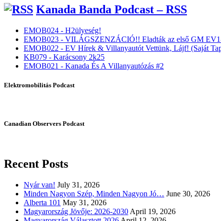
Kanada Banda Podcast – RSS
EMOB024 - H2ülyeség!
EMOB023 - VILÁGSZENZÁCIÓ!! Eladták az első GM EV1-
EMOB022 - EV Hírek & Villanyautót Vettünk, Lájf! (Saját Tap
KB079 - Karácsony 2k25
EMOB021 - Kanada És A Villanyautózás #2
Elektromobilitás Podcast
Canadian Observers Podcast
Recent Posts
Nyár van!
July 31, 2026
Minden Nagyon Szép, Minden Nagyon Jó…
June 30, 2026
Alberta 101
May 31, 2026
Magyarország Jövője: 2026-2030
April 19, 2026
Magyarország Választott 2026
April 12, 2026