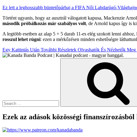
Ez lett a leghosszabb büntetőpárbaj a FIFA Női Labdarúgó-Világbajn
Történt ugyanis, hogy az ausztrál válogatott kapusa, Mackenzie Arnold
második próbálkozás már szabályos volt
, de Arnold kapus így is ki
A legtöbb esetben az alap 5 + 5 darab 11-es elég szokott lenni ahhoz,
rosszul lehet rúgni
: ezen a mérkőzésen minden eshetőségre láthattunk
Egy Kattintás Után További Részletek Olvashatók És Nézhetők Meg 
Search
for:
Ezek az adások közösségi finanszírozásból