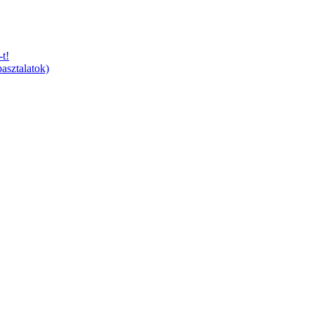
t!
asztalatok)