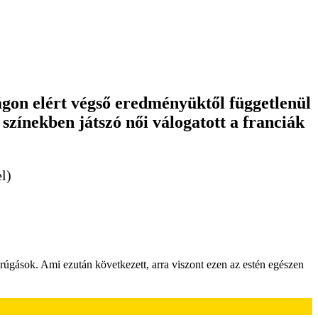
gon elért végső eredményüktől függetlenül
színekben játszó női válogatott a franciák
l)
őrúgások. Ami ezután következett, arra viszont ezen az estén egészen