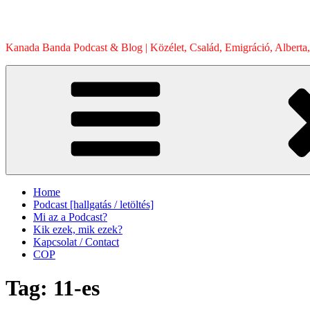
Skip
to
content
Kanada Banda Podcast & Blog | Közélet, Család, Emigráció, Alberta,
Home
Podcast [hallgatás / letöltés]
Mi az a Podcast?
Kik ezek, mik ezek?
Kapcsolat / Contact
COP
Tag:
11-es