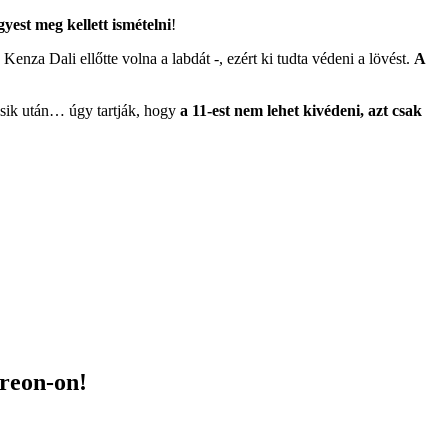
gyest meg kellett ismételni
!
nza Dali ellőtte volna a labdát -, ezért ki tudta védeni a lövést.
A
másik után… úgy tartják, hogy
a 11-est nem lehet kivédeni, azt csak
treon-on!