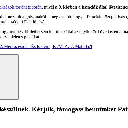
okságok története során
, mivel
a 9. körben a franciák által lőtt tizene
 elmozdult a gólvonalról – még azelőtt, hogy a franciák középpályása, Ke
 tudta védeni Dali lövését.
 hogy nyertest hirdethessenek – de ezúttal az egyik kör következett a 
 szemléletes példákat.
A Mérkőzésről – És Kiderül, Ki/Mi Az A Matilda?!
Search
 készülnek. Kérjük, támogass bennünket Pa