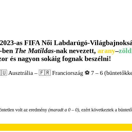
 2023-as FIFA Női Labdarúgó-Világbajnoksá
5-ben
The Matildas
-nak nevezett,
arany
–
zöld
zor és nagyon sokáig fognak beszélni!
🇺 Ausztrália – 🇫🇷 Franciország ⚽️ 7 – 6 (büntetőkke
döntetlen volt az eredmény
(maradt a 0 – 0)
, ezért következtek a büntet