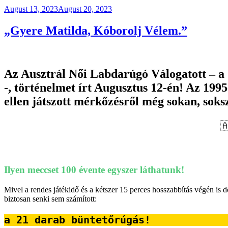
Posted
August 13, 2023
August 20, 2023
on
„Gyere Matilda, Kóborolj Vélem.”
Az Ausztrál Női Labdarúgó Válogatott – a
-, történelmet írt Augusztus 12-én! Az 199
ellen játszott mérkőzésről még sokan, soks

Ilyen meccset 100 évente egyszer láthatunk!
Mivel a rendes játékidő és a kétszer 15 perces hosszabbítás végén is 
biztosan senki sem számított:
a 21 darab büntetőrúgás!