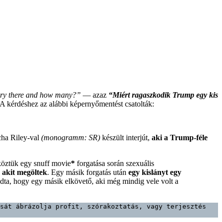
bury there and how many?”
— azaz
“Miért ragaszkodik Trump egy kis
 A kérdéshez az alábbi képernyőmentést csatolták:
cha Riley-val
(monogramm: SR)
készült interjút,
aki a Trump-féle
köztük egy snuff movie
*
forgatása során szexuális
, akit megöltek
. Egy másik forgatás után
egy kislányt egy
dta, hogy egy másik elkövető, aki még mindig vele volt a
sát ábrázolja profit, szórakoztatás, vagy terjesztés 