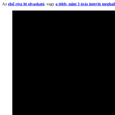
Az
első rész itt olvasható
, vagy
a több, mint 3 órás interjú megha