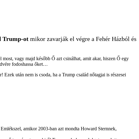
ald Trump-ot
mikor zavarják el végre a Fehér Házból és
el most, vagy majd később Ő azt csinálhat, amit akar, hiszen Ő egy
edvére fodoshassa őket…
r! Ezek után nem is csoda, ha a Trump család nőtagjai is részesei
. Emlékszel, amikor 2003-ban azt mondta Howard Sternnek,