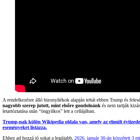
A rendelkezésre álló bizonyítékok alapján tehát ebben Trump és feles
nagyobb szerep jutott, mint elsőre gondolnánk
és nem tartják kizá
letartóztatása után “öngyilkos” lett a cellájában.
Trump-nak külön Wikipedia oldala van, amely az elmúlt évtizedek
eseményeket listázza.
Ehhez ad hozzá jó sokat a legújabb,
2026. január 30-án közzétett 3 mi