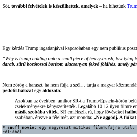
Sőt,
további felvételek is készülhettek, amelyek
– ha hihetünk
Trum
Egy kérdés Trump ingatlanjával kapcsolatban egy nem publikus poszt
“Why is trump holding onto a small piece of heavy-brush, low lyin
darab, sűrű bozótossal borított, alacsonyan fekvő földhöz, amely pár
Nem zörög a haraszt, ha nem fújja a szél… tartja a magyar közmondás
pedofil-hálózat
egy
áldozata
:
Azokban az években, amikor SR-t a Trump/Epstein-körön belül
cselekményekre kényszerítették. Legalább 10-12 ilyen filmre e
másik szobába vittek
. SR emlékszik rá, hogy
lövéseket hallot
szobában, érezve a félelmét, azt mondta:
„Ne aggódj. A fiúkat 
* snuff movie
: egy nagyrészt mitikus filmműfajra utal, 
céljából.