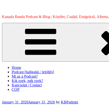
Skip
to
content
Kanada Banda Podcast & Blog | Közélet, Család, Emigráció, Alberta,
Home
Podcast [hallgatás / letöltés]
Mi az a Podcast?
Kik ezek, mik ezek?
Kapcsolat / Contact
COP
Posted
January 31, 2026
January 31, 2026
by
KBPadmin
on