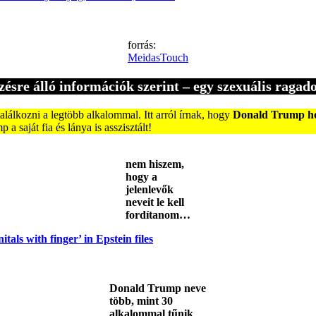
forrás:
MeidasTouch
sre álló információk szerint – egy szexuális ragado
lálkozni a legtöbb alkalommal. Itt arról írnak, hogy
Donald Trump hog
 saját fia és lánya is asszisztált!
nem hiszem,
hogy a
jelenlevők
neveit le kell
fordítanom…
als with finger’ in Epstein files
Donald Trump neve
több, mint 30
alkalommal tűnik