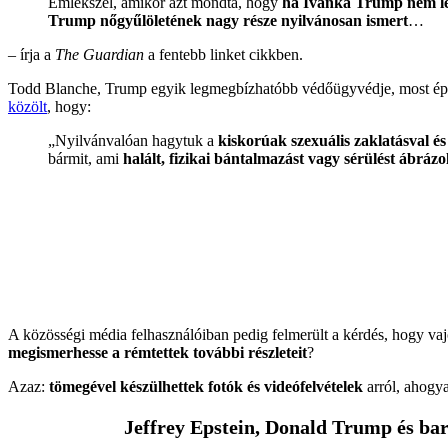
Emlékszel, amikor azt mondta, hogy
ha Ivanka Trump nem len
Trump nőgyűlöletének nagy része nyilvánosan ismert
…
– írja a
The Guardian
a fentebb linket cikkben.
Todd Blanche, Trump egyik legmegbízhatóbb védőügyvédje, most é
közölt
, hogy:
„Nyilvánvalóan hagytuk a
kiskorúak szexuális zaklatásval é
bármit, ami
halált, fizikai bántalmazást vagy sérülést ábrázo
A közösségi média felhasználóiban pedig felmerült a kérdés, hogy va
megismerhesse a rémtettek további részleteit
?
Azaz:
tömegével készülhettek fotók és videófelvételek
arról, ahogy
Jeffrey Epstein, Donald Trump és ba