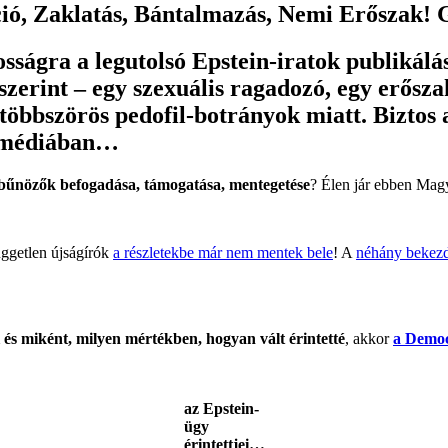
ció, Zaklatás, Bántalmazás, Nemi Erőszak! 
sságra a legutolsó Epstein-iratok publikál
zerint – egy szexuális ragadozó, egy erőszak
 többszörös pedofil-botrányok miatt. Biztos
n médiában…
l bűnözők befogadása, támogatása, mentegetése
? Élen jár ebben Ma
üggetlen újságírók
a részletekbe már nem mentek bele
! A
néhány bekezd
i és miként, milyen mértékben, hogyan vált érintetté
, akkor
a Democr
az Epstein-
ügy
érintettjei…