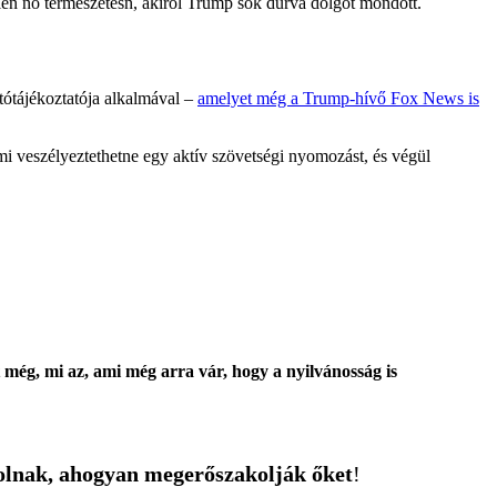
en nő természetesn, akiről Trump sok durva dolgot mondott.
jtótájékoztatója alkalmával –
amelyet még a Trump-hívő Fox News is
mi veszélyeztethetne egy aktív szövetségi nyomozást, és végül
 még, mi az, ami még arra vár, hogy a nyilvánosság is
olnak, ahogyan megerőszakolják őket
!