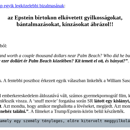
p egyik legközelebbi bizalmasának
:
az Epstein birtokon elkövetett gyilkosságokat,
bántalmazásokat, kínzásokat ábrázol!!
ból:
g land worth a couple thousand dollars near Palm Beach? Who did he 
 ezer dollárt ér Palm Beach közelében? Kit temett el ott, és hányat?”
.
. A fentebbi poszthoz érkezett egyik válaszban linkelték a William Sas
 emberkereskedelem áldozatává vált, számos gyermekpornográf film, 
mlékszik vissza. A ‘snuff movie’ forgatása során SR
látott egy kislányt
t
. Azt mondta, hogy amikor meghallotta a lövéseket, megijedt. Azt mon
nehéz találni.”
. A filmeket a Trump/Epstein-körön belül készítették.
amely egy személy tényleges, előre kitervelt meggyilkolá