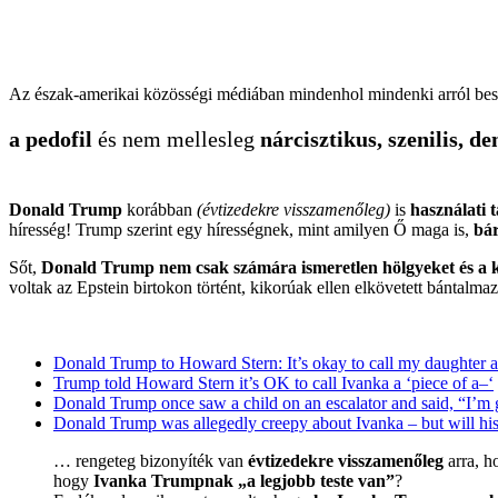
Az észak-amerikai közösségi médiában mindenhol mindenki arról bes
a pedofil
és nem mellesleg
nárcisztikus, szenilis, 
Donald Trump
korábban
(évtizedekre visszamenőleg)
is
használati 
híresség! Trump szerint egy hírességnek, mint amilyen Ő maga is,
bá
Sőt,
Donald Trump nem csak számára ismeretlen hölgyeket és a k
voltak az Epstein birtokon történt, kikorúak ellen elkövetett bántal
Donald Trump to Howard Stern: It’s okay to call my daughter a 
Trump told Howard Stern it’s OK to call Ivanka a ‘piece of a–‘
Donald Trump once saw a child on an escalator and said, “I’m g
Donald Trump was allegedly creepy about Ivanka – but will his
… rengeteg bizonyíték van
évtizedekre visszamenőleg
arra, h
hogy
Ivanka Trumpnak „a legjobb teste van”
?