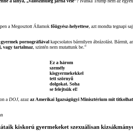
ne a lánya, „valószínűleg járna vele”
? Ivanka Trump nem az egyetl
ppen a Megosztott Államok
főügyész-helyettese
, azt mondta tegnapi sa
s gyermek pornográfiával
kapcsolatos bármilyen ábrázolást. Bármit, a
l, vagy tartalmaz
, szintén nem mutattunk be.”
Ez a három
személy
kisgyermekekkel
tett szörnyű
dolgokat. Soha
se felejtsük el!
jon a
DOJ
, azaz
az Amerikai Igazságügyi Minisztérium mit titkolhat
an
rátaik kiskorú gyermekeket szexuálisan kizsákmány