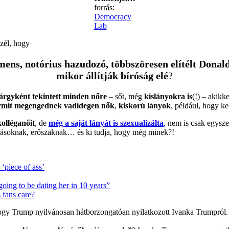
forrás:
Democracy
Lab
zél, hogy
demens, notórius hazudozó, többszöresen elítélt Don
mikor állítják bíróság elé
?
tárgyként tekintett minden nőre
– sőt, még
kislányokra is
(!) – akikk
rmit megengednek vadidegen nők
,
kiskorú lányok
, például, hogy k
olléganőit
, de
még a saját lányát is szexualizálta
, nem is csak egysze
mazásoknak, erőszaknak… és ki tudja, hogy még minek?!
‘piece of ass’
oing to be dating her in 10 years”
 fans care?
ogy Trump nyilvánosan hátborzongatóan nyilatkozott Ivanka Trumpról