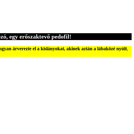
zó, egy erőszaktevő pedofil!
yan árverezte el a kislányokat, akinek aztán a lábaközé nyúlt
,