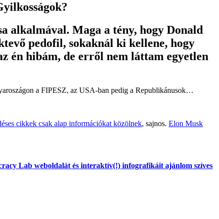
Gyilkosságok?
ása alkalmával. Maga a tény, hogy Donald
tevő pedofil, sokaknál ki kellene, hogy
 az én hibám, de erről nem láttam egyetlen
gyaroszágon a FIPESZ, az USA-ban pedig a Republikánusok…
éses cikkek csak alap információkat közölnek
, sajnos.
Elon Musk
acy Lab weboldalát és interaktív(!) infografikáit ajánlom szíves