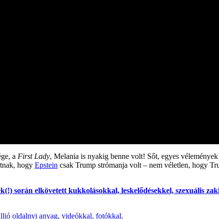
ége, a
First Lady
, Melania is nyakig benne volt! Sőt, egyes vélemények
rtnak, hogy
Epstein
csak Trump strómanja volt – nem véletlen, hogy Tr
(!) során elkövetett kukkolásokkal, leskelődésekkel, szexuális za
llió oldalnyi anyag, videókkal, fotókkal
.