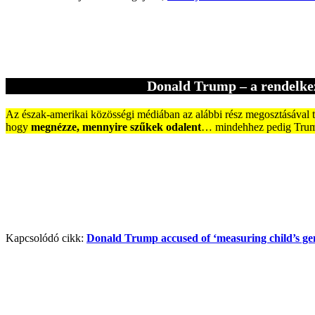
Donald Trump – a rendelkezé
Az észak-amerikai közösségi médiában az alábbi rész megosztásával ta
hogy
megnézze, mennyire szűkek odalent
… mindehhez pedig Trump a
Kapcsolódó cikk:
Donald Trump accused of ‘measuring child’s genit