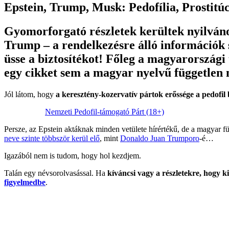
Epstein, Trump, Musk: Pedofília, Prostitú
Gyomorforgató részletek kerültek nyilváno
Trump – a rendelkezésre álló információk s
üsse a biztosítékot! Főleg a magyarországi
egy cikket sem a magyar nyelvű függetle
Jól látom, hogy
a keresztény-kozervatív pártok erőssége a pedofi
Nemzeti Pedofil-támogató Párt (18+)
Persze, az Epstein aktáknak minden vetülete hírértékű, de a magyar f
neve szinte többször kerül elő
, mint
Donaldo Juan Trumporo
-é…
Igazából nem is tudom, hogy hol kezdjem.
Talán egy névsorolvasással. Ha
kíváncsi vagy a részletekre, hogy k
figyelmedbe
.