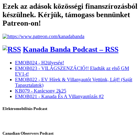
Ezek az adások közösségi finanszírozásból
készülnek. Kérjük, támogass bennünket
Patreon-on!
Kanada Banda Podcast – RSS
EMOB024 - H2ülyeség!
EMOB023 - VILÁGSZENZÁCIÓ!! Eladták az első GM
EV1-t!
EMOB022 - EV Hírek & Villanyautót Vettünk, Lájf! (Saját
Tapasztalatok)
KB079 - Karácsony 2k25
EMOB021 - Kanada És A Villanyautózás #2
Elektromobilitás Podcast
Canadian Observers Podcast