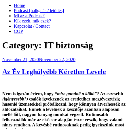
Home
Podcast [hallgatás / letöltés]
Mi az a Podcast?
Kik ezek, mik ezek?
Kapcsolat / Contact
COP
Category:
IT biztonság
Posted
November 21, 2020
November 22, 2020
on
Az Év Leghülyébb Kéretlen Levele
Nem is igazán értem, hogy
“mire gondolt a költő”
? Az eszesebb
(igényesebb?)
csalók igyekeznek az eredetihez megtévesztésig
hasonló üzenetekkel próbálkozni, hogy könnyen átverhessék az
áldozataikat. Ennek a levélnek a készítője azonban alaposan
mellé lőtt, nagyon hanyag munkát végzett. Rutinosabb
felhasználók már az első sor alapján észre veszik, hogy valami
nincs rendben. A kevésbé rutinosaknak pedig igyekszünk most