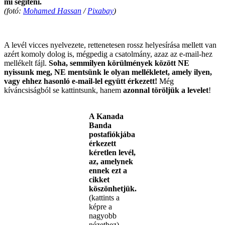
mi segíteni.
(fotó:
Mohamed Hassan
/
Pixabay
)
.
A levél vicces nyelvezete, rettenetesen rossz helyesírása mellett van
azért komoly dolog is, mégpedig a csatolmány, azaz az e-mail-hez
mellékelt fájl.
Soha, semmilyen körülmények között NE
nyissunk meg, NE mentsünk le olyan mellékletet, amely ilyen,
vagy ehhez hasonló e-mail-lel együtt érkezett!
Még
kíváncsiságból se kattintsunk, hanem
azonnal töröljük a levelet
!
A Kanada
Banda
postafiókjába
érkezett
kéretlen levél,
az, amelynek
ennek ezt a
cikket
köszönhetjük.
(kattints a
képre a
nagyobb
nézethez)