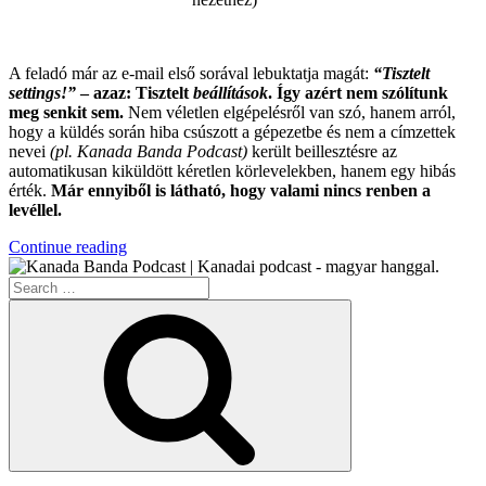
.
A feladó már az e-mail első sorával lebuktatja magát:
“Tisztelt
settings!”
– azaz: Tisztelt
beállítások
. Így azért nem szólítunk
meg senkit sem.
Nem véletlen elgépelésről van szó, hanem arról,
hogy a küldés során hiba csúszott a gépezetbe és nem a címzettek
nevei
(pl. Kanada Banda Podcast)
került beillesztésre az
automatikusan kiküldött kéretlen körlevelekben, hanem egy hibás
érték.
Már ennyiből is látható, hogy valami nincs renben a
levéllel.
“Az
Continue reading
Év
Search
Leghülyébb
for:
Kéretlen
Search
Levele”