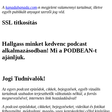
A
kanadabanada.com
-n megjelent valamennyi tartalmat, illetve
egyéb publikált anyagot szerzői jog véd.
SSL titkosítás
Hallgass minket kedvenc podcast
alkalmazásodban! Mi a PODBEAN-t
ajánljuk.
Jogi Tudnivalók!
Az egyes podcast epizódok, cikkek, bejegyzések, egyéb vizuális
tartalmak szabadon terjeszthetők változtatás nélkül, a forrás
megnevezésével, internetes link hozzáadásával!
A podcast epizódokat, cikkeket, bejegyzéseket, videókat és fotókat
felhasználni, módosítani, magán- vagy kereskedelmi céllal kizárólag