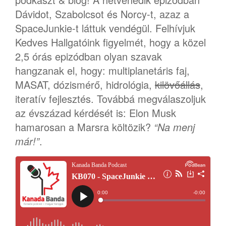
Dávidot, Szabolcsot és Norcy-t, azaz a
SpaceJunkie-t láttuk vendégül. Felhívjuk
Kedves Hallgatóink figyelmét, hogy a közel
2,5 órás epizódban olyan szavak
hangzanak el, hogy: multiplanetáris faj,
MASAT, dózismérő, hidrológia,
kilövőállás
,
iteratív fejlesztés. Továbbá megválaszoljuk
az évszázad kérdését is: Elon Musk
hamarosan a Marsra költözik?
“Na menj
már!”
.