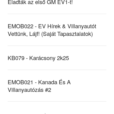
Eladták az első GM EV1-t!
EMOB022 - EV Hírek & Villanyautót
Vettünk, Lájf! (Saját Tapasztalatok)
KB079 - Karácsony 2k25
EMOB021 - Kanada És A
Villanyautózás #2