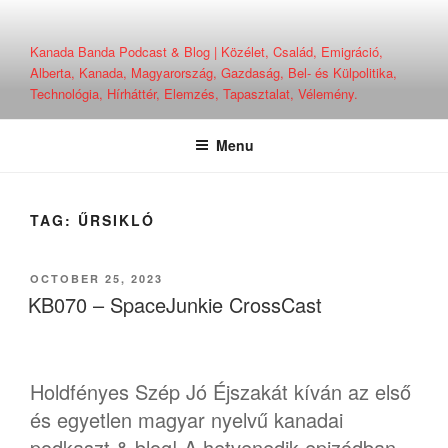
Skip
to
Kanada Banda Podcast & Blog | Közélet, Család, Emigráció,
content
Alberta, Kanada, Magyarország, Gazdaság, Bel- és Külpolitika,
Technológia, Hírháttér, Elemzés, Tapasztalat, Vélemény.
Menu
TAG:
ŰRSIKLÓ
POSTED
OCTOBER 25, 2023
ON
KB070 – SpaceJunkie CrossCast
Holdfényes Szép Jó Éjszakát kíván az első
és egyetlen magyar nyelvű kanadai
podkaszt & blog! A hetvenedik epizódban