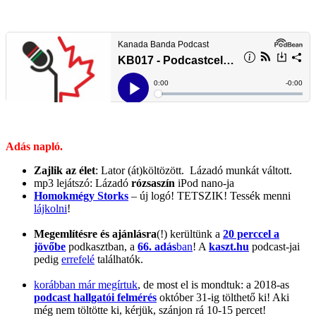
Adás napló.
Zajlik az élet
: Lator (át)költözött. Lázadó munkát váltott.
mp3 lejátszó: Lázadó
rózsaszín
iPod nano-ja
Homokmégy Storks
– új logó! TETSZIK! Tessék menni
lájkolni
!
Megemlítésre és ajánlásra
(!) kerültünk a
20 perccel a
jövőbe
podkasztban, a
66. adás
ban
! A
kaszt.hu
podcast-jai
pedig
errefelé
találhatók.
korábban már megírtuk
, de most el is mondtuk: a 2018-as
podcast hallgatói felmérés
október 31-ig tölthető ki! Aki
még nem töltötte ki, kérjük, szánjon rá 10-15 percet!