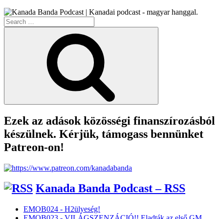
Search
for:
Search
Ezek az adások közösségi finanszírozásból
készülnek. Kérjük, támogass bennünket
Patreon-on!
Kanada Banda Podcast – RSS
EMOB024 - H2ülyeség!
EMOB023 - VILÁGSZENZÁCIÓ!! Eladták az első GM