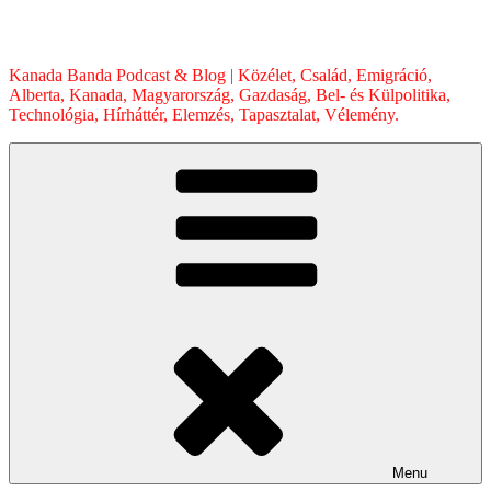
Skip
to
content
Kanada Banda Podcast & Blog | Közélet, Család, Emigráció,
Alberta, Kanada, Magyarország, Gazdaság, Bel- és Külpolitika,
Technológia, Hírháttér, Elemzés, Tapasztalat, Vélemény.
Menu