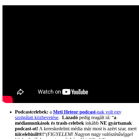
Podcastcelebek:
a
Meti Heteor podcast
-nak volt egy
szolgálati közbevetése
.
Lázadó
pedig reagált rá: “
a
médiamunkások és trash-celebek
inkább
NE gyártsanak
podcast-ot!
A kereskedelmi média már most is azért szar, mert
túlcelebizált®
!
“
(FIGYELEM! Nagyon nagy valószínűséggel