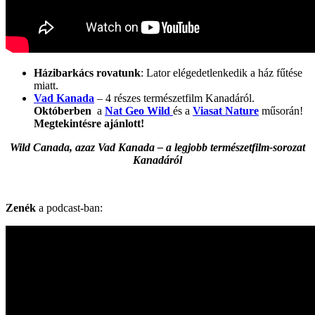
Házibarkács rovatunk
: Lator elégedetlenkedik a ház fűtése
miatt.
Vad Kanada
– 4 részes természetfilm Kanadáról.
Októberben
a
Nat Geo Wild
és a
Viasat Nature
műsorán!
Megtekintésre ajánlott!
Wild Canada, azaz Vad Kanada – a legjobb természetfilm-sorozat
Kanadáról
Zenék
a podcast-ban: