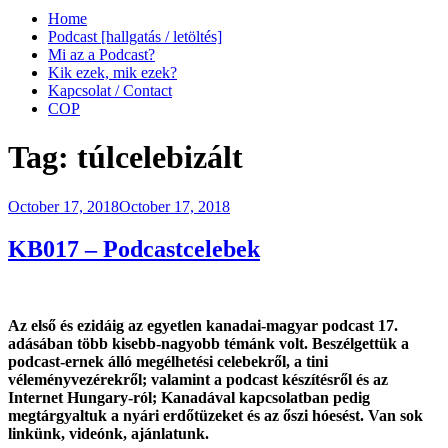
Home
Podcast [hallgatás / letöltés]
Mi az a Podcast?
Kik ezek, mik ezek?
Kapcsolat / Contact
COP
Tag:
túlcelebizált
Posted
October 17, 2018
October 17, 2018
on
KB017 – Podcastcelebek
Az első és ezidáig az egyetlen kanadai-magyar podcast 17.
adásában több kisebb-nagyobb témánk volt. Beszélgettük a
podcast-ernek álló megélhetési celebekről, a tini
véleményvezérekről; valamint a podcast készítésről és az
Internet Hungary-ról; Kanadával kapcsolatban pedig
megtárgyaltuk a nyári erdőtüzeket és az őszi hóesést. Van sok
linkünk, videónk, ajánlatunk.