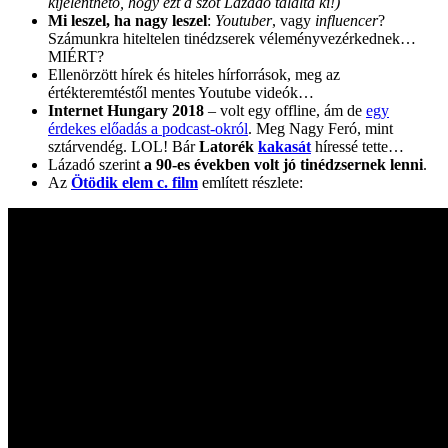
kijelenthető, hogy ezt a szót Lázadó találta ki!)
Mi leszel, ha nagy leszel
:
Youtuber
, vagy
influencer
?
Számunkra hiteltelen tinédzserek véleményvezérkednek…
MIÉRT?
Ellenörzött hírek és hiteles hírforrások, meg az
értékteremtéstől mentes Youtube videók…
Internet Hungary 2018
– volt egy offline, ám de
egy
érdekes előadás a podcast-okról
. Meg Nagy Feró, mint
sztárvendég. LOL! Bár
Latorék
kakasát
híressé tette…
Lázadó szerint
a 90-es években volt jó tinédzsernek lenni
.
Az
Ötödik elem c. film
említett részlete: