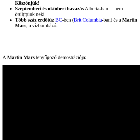
Köszönjük!
Szeptemberi és októberi havazás
Alberta-ban… nem
örül(t)ünk neki.
Több száz erdőtűz
BC
-ben (
Brit Columbia
-ban) és a
Martin
Mars
, a vízbombázó:
A
Martin Mars
lenyűgöző demostrációja: