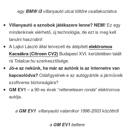
egy
BMW i3
villanyautó utcai töltőre csatlakoztatva
Villanyautó a sznobok játékszere lenne? NEM!
Ez egy
mindenkinek elérhető, új technológia, de ezt is meg kell
tanulni használni!
A Lajkó László által tervezett és átépített
elektromos
Kacsákra (Citroen CV2)
Budapest XVI. kerületében talált
rá
Totalcar.hu
szerkesztősége.
Jó-e az nekünk, ha már az autónk is az internetre van
kapcsolódva?
Odafigyelnek-e az autógyártók a járműveik
szoftveres biztonságára?
GM EV1
– a 90-es évek “
rettenetesen ronda
” elektromos
autója.
a
GM EV1
villanyautó valamikor 1996-2003 közöttről
a
GM EV1
beltere