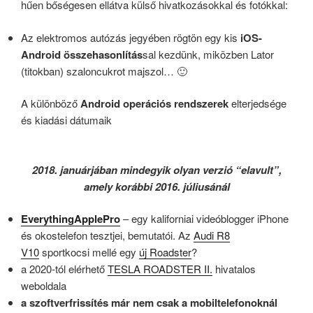
hűen bőségesen ellátva külső hivatkozásokkal és fotókkal:
Az elektromos autózás jegyében rögtön egy kis
iOS-
Android összehasonlítás
sal kezdünk, miközben Lator
(titokban) szaloncukrot majszol… 🙂
A különböző
Android operációs rendszerek
elterjedsége
és kiadási dátumaik
2018. januárjában mindegyik olyan verzió “elavult”,
amely korábbi 2016. júliusánál
EverythingApplePro
– egy kaliforniai videóblogger iPhone
és okostelefon tesztjei, bemutatói. Az
Audi R8
V10
sportkocsi mellé egy
új Roadster
?
a 2020-tól elérhető
TESLA ROADSTER II.
hivatalos
weboldala
a szoftverfrissítés már nem csak a mobiltelefonoknál