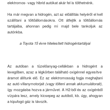
elektromos- vagy hibrid autókat akár fel is tölthetnénk.
Ha már megvan a hidrogén, azt az előállítás helyéről el kell
szállítani a töltőállomásokra. Ott átfejtik a töltőállomás
tartájaiba, ahonnan pedig mi majd bele tankoljuk az
autónkba.
a Toyota 15 évre hitelesített hidrogéntartályai
Az autóban a tüzelőanyag-cellákban a hidrogént a
levegőben, azaz a légkörben található oxigénnel egyesítve
áramot állítunk elő. Ez az elektromosság fogja meghajtani
az autó villanymotorjait
(vagy tölteni annak akkumulátorait),
így mozgásba hozva a járművet. A H2-ből és az oxigénből
vízpára lesz, amely kicsepeg az autóból, kb. úgy, ahogyan
a kipufogó gáz is távozik.