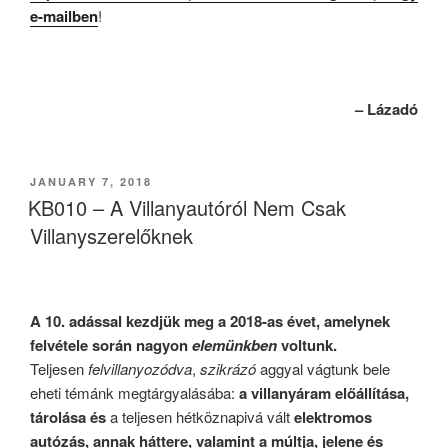
e-mailben
!
– Lázadó
POSTED
JANUARY 7, 2018
ON
KB010 – A Villanyautóról Nem Csak
Villanyszerelőknek
A 10. adással kezdjük meg a 2018-as évet, amelynek
felvétele során nagyon
elemünkben
voltunk.
Teljesen
felvillanyozódva
,
szikrázó
aggyal vágtunk bele
eheti témánk megtárgyalásába:
a villanyáram előállítása,
tárolása és
a teljesen hétköznapivá vált
elektromos
autózás, annak háttere, valamint a múltja, jelene és