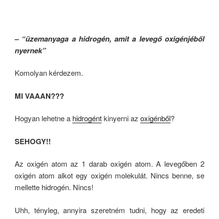
– “üzemanyaga a hidrogén, amit a levegő oxigénjéből
nyernek”
Komolyan kérdezem.
MI VAAAN???
Hogyan lehetne a
hidrogént
kinyerni az
oxigénből
?
SEHOGY!!
Az oxigén atom az 1 darab oxigén atom. A levegőben
2
oxigén atom alkot egy oxigén molekulát.
Nincs benne, se
mellette hidrogén. Nincs!
Uhh, tényleg, annyira szeretném tudni, hogy az eredeti