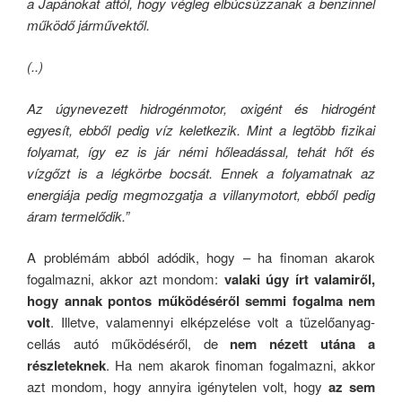
a Japánokat attól, hogy végleg elbúcsúzzanak a benzinnel
működő járművektől.
(..)
Az úgynevezett hidrogénmotor, oxigént és hidrogént
egyesít, ebből pedig víz keletkezik. Mint a legtöbb fizikai
folyamat, így ez is jár némi hőleadással, tehát hőt és
vízgőzt is a légkörbe bocsát. Ennek a folyamatnak az
energiája pedig megmozgatja a villanymotort, ebből pedig
áram termelődik.”
A problémám abból adódik, hogy – ha finoman akarok
fogalmazni, akkor azt mondom:
valaki úgy írt valamiről,
hogy annak pontos működéséről semmi fogalma nem
volt
. Illetve, valamennyi elképzelése volt a tüzelőanyag-
cellás autó működéséről, de
nem nézett utána a
részleteknek
. Ha nem akarok finoman fogalmazni, akkor
azt mondom, hogy annyira igénytelen volt, hogy
az sem