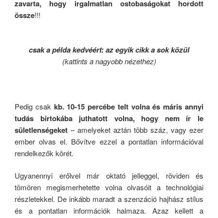
zavarta, hogy irgalmatlan ostobaságokat hordott
össze
!!!
csak a példa kedvéért: az egyik cikk a sok közül
(kattints a nagyobb nézethez)
Pedig csak
kb. 10-15 percébe telt volna és máris annyi
tudás birtokába juthatott volna, hogy nem ír le
sületlenségeket
– amelyeket aztán több száz, vagy ezer
ember olvas el. Bővítve ezzel a pontatlan információval
rendelkezők körét.
Ugyanennyi erőlvel már oktató jelleggel, röviden és
tömören megismerhetette volna olvasóit a technológiai
részletekkel. De inkább maradt a szenzáció hajhász stílus
és a pontatlan információk halmaza. Azaz kellett a