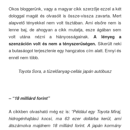
Okos bloggerünk, vagy a magyar cikk szerzője ezzel a két
dologgal magát és olvasóit is össze-vissza zavarta. Mert
alapvető tényekkel nem volt tisztában. Ami elsőre nem is
lenne baj, de ahogyan a cikk mutatja, esze ágában sem
volt utána nézni a hiányosságainak.
A lényeg a
szenzáción volt és nem a tényszerűségen.
Sikerült neki
a butasáogot terjesztenie egy hangzatos cím alatt. Ennyi és
ennél nem több.
Toyota Sora, a tüzelőanyag-cellás japán autóbusz
– “18 milliárd forint”
A cikkben olvasható még ez is:
“Például egy Toyota Miraj,
hidrogénhajtású kocsi, ma 63 ezer dollárba kerül, ami
átszámolva majdnem 18 milliárd forint.
A japán kormány