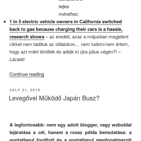
teljes
mérethez.
1 in 5 electric vehicle owners in California switched
back to gas because charging their cars is a hassle,
research shows
– az eredeti, azaz a májusban megjelent
cikket nem találtuk az oldalukon… nem tudom/nem értem,
hogy azt miért törölték és adták ki újra július végén?!
–
Lázadó
“FV003
Continue reading
–
Magyar
POSTED
JULY 31, 2019
ON
Elektromos
Levegővel Működő Japán Busz?
Járművek
Kutatás
eredménye
A legfontosabb: nem egy adott blogger, vagy weboldal
/
lejáratása a cél, hanem a rossz példa bemutatása: a
Drága-
pontatlanul fordított és a pontatlanul megfogalmazott