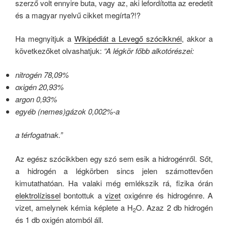
szerző volt ennyire buta, vagy az, aki lefordította az eredetit
és a magyar nyelvű cikket megírta?!?
Ha megnyitjuk a
Wikipédiát a Levegő szócikknél
, akkor a
következőket olvashatjuk:
“A légkör főbb alkotórészei:
nitrogén 78,09%
oxigén 20,93%
argon 0,93%
egyéb (nemes)gázok 0,002%-a
a térfogatnak.”
Az egész szócikkben egy szó sem esik a hidrogénről. Sőt,
a hidrogén a légkörben sincs jelen számottevően
kimutathatóan. Ha valaki még emlékszik rá, fizika órán
elektrolízissel
bontottuk a
vizet
oxigénre és hidrogénre. A
vizet, amelynek kémia képlete a H
O. Azaz 2 db hidrogén
2
és 1 db oxigén atomból áll.