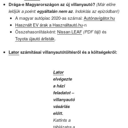
Drága-e Magyarországon az új villanyautó?
(Már előre
lelőjük a poént:
egyáltalán nem az
. Indoklás az epizódban!)
A magyar autópiac 2020-as számai:
Autónavigátor.hu
Használt EV árak a Használtautó.hu
-n
Összehasonlításként:
Nissan LEAF
(PDF fájl)
és
Toyota újautó árlisták
.
Lator
számításai villanyautótöltésről és a költségekről:
Lator
elvégezte
a házi
feladatot –
villanyautó
vásárlás
előtt.
Kattints a
táblázatra a