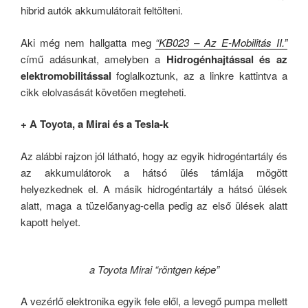
hibrid autók akkumulátorait feltölteni.
Aki még nem hallgatta meg
“KB023 – Az E-Mobilitás II.”
című adásunkat, amelyben a
Hidrogénhajtással és az
elektromobilitással
foglalkoztunk, az a linkre kattintva a
cikk elolvasását követően megteheti.
+ A Toyota, a Mirai és a Tesla-k
Az alábbi rajzon jól látható, hogy az egyik hidrogéntartály és
az akkumulátorok a hátsó ülés támlája mögött
helyezkednek el. A másik hidrogéntartály a hátsó ülések
alatt, maga a tüzelőanyag-cella pedig az első ülések alatt
kapott helyet.
a Toyota Mirai “röntgen képe”
A vezérlő elektronika egyik fele elől, a levegő pumpa mellett