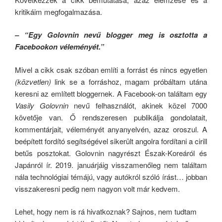
kritikáim megfogalmazása.
– “Egy Golovnin nevű blogger meg is osztotta a
Facebookon véleményét.”
Mivel a cikk csak szóban említi a forrást és nincs egyetlen
(közvetlen)
link se a forráshoz, magam próbáltam utána
keresni az említett bloggernek. A Facebook-on találtam egy
Vasily Golovnin
nevű felhasználót, akinek közel 7000
követője van. Ő rendszeresen publikálja gondolatait,
kommentárjait, véleményét anyanyelvén, azaz oroszul. A
beépített fordító segítségével sikerült angolra fordítani a cirill
betűs posztokat. Golovnin nagyrészt Észak-Koreáról és
Japánról ír. 2019. januárjáig visszamenőleg nem találtam
nála technológiai témájú, vagy autókról szóló írást… jobban
visszakeresni pedig nem nagyon volt már kedvem.
Lehet, hogy nem is rá hivatkoznak? Sajnos, nem tudtam