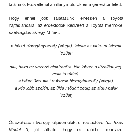
található, közvetlenül a villanymotorok és a generátor felett.
Hogy ennél jobb rálátásunk lehessen a Toyota
hajtásláncára, az érdeklődők kedvéért a Toyota mérnökei
szétvagdostak egy Mirai-t:
a hátsó hidrogénytartály (sárga), felette az akkumulátorok
(ezüst)
alul, balra az vezérlő elektronika, tőle jobbra a tüzelőanyag-
cella (szürke),
a hátsó ülés alatt második hidrogéntartály (sárga),
a kép jobb szélén, az ülés mögött pedig az akku-pakk
(ezüst)
Összehasonlítva egy teljesen elektromos autóval
(pl. Tesla
Model 3)
jól látható, hogy ez utóbbi mennyivel