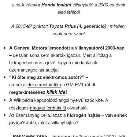
a csúnyácska
Honda Insight
villanyautó a 2000-es évek
első feléből
A 2015-től gyártott
Toyota Prius (4. generáció)
: minden,
csak nem szép!
A General Motors lemondott a villanyautóról 2003-ban
– de talán soha sem akarták igazán. Mert állítólag a
hidrogénben van a jövő, legyen mindenkinek
üzemanyagcellás autója!
“Ki ölte meg az elektromos autót?”
–
amerikai
dokumentumfilm
a GM EV1-ről.
A
klikk ide
!
megtekintéséhez
A
Wikipédia kapcsolódó angol nyelvű szócikke
. A
részleges
magyar fordítás itt
olvasható.
Az üzemanyag cella, azaz a
hidrogén hajtás – van ennek
jövője?
Jobb, mint a villanyhajtás?
BMW E65 745h
– hidrogén hajtású modell 2001-ből