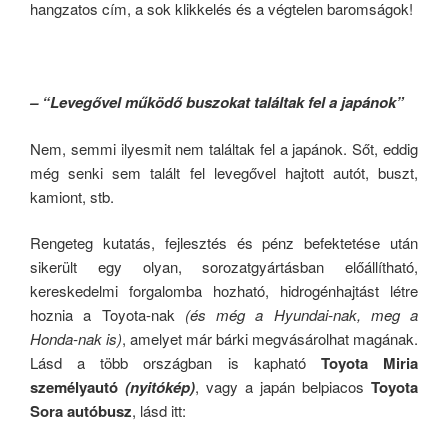
hangzatos cím, a sok klikkelés és a végtelen baromságok!
– “Levegővel működő buszokat találtak fel a japánok”
Nem, semmi ilyesmit nem találtak fel a japánok. Sőt, eddig
még senki sem talált fel levegővel hajtott autót, buszt,
kamiont, stb.
Rengeteg kutatás, fejlesztés és pénz befektetése után
sikerült egy olyan, sorozatgyártásban előállítható,
kereskedelmi forgalomba hozható, hidrogénhajtást létre
hoznia a Toyota-nak
(és még a Hyundai-nak, meg a
Honda-nak is)
, amelyet már bárki megvásárolhat magának.
Lásd a több országban is kapható
Toyota Miria
személyautó
(nyitókép)
, vagy a japán belpiacos
Toyota
Sora autóbusz
, lásd itt: