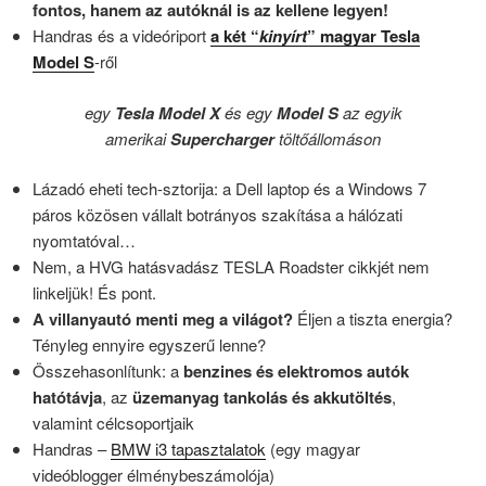
fontos, hanem az autóknál is az kellene legyen!
Handras és a videóriport
a két “
kinyírt
” magyar Tesla
Model S
-ről
egy
Tesla Model X
és egy
Model S
az egyik
amerikai
Supercharger
töltőállomáson
Lázadó eheti tech-sztorija: a Dell laptop és a Windows 7
páros közösen vállalt botrányos szakítása a hálózati
nyomtatóval…
Nem, a HVG hatásvadász TESLA Roadster cikkjét nem
linkeljük! És pont.
A villanyautó menti meg a világot?
Éljen a tiszta energia?
Tényleg ennyire egyszerű lenne?
Összehasonlítunk: a
benzines és elektromos autók
hatótávja
, az
üzemanyag tankolás és akkutöltés
,
valamint célcsoportjaik
Handras –
BMW i3 tapasztalatok
(egy magyar
videóblogger élménybeszámolója)