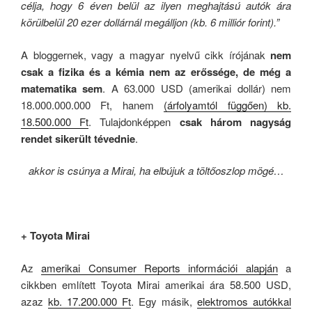
célja, hogy 6 éven belül az ilyen meghajtású autók ára
körülbelül 20 ezer dollárnál megálljon (kb. 6 milliór forint).”
A bloggernek, vagy a magyar nyelvű cikk írójának
nem
csak a fizika és a kémia nem az erőssége, de még a
matematika sem
. A 63.000 USD (amerikai dollár) nem
18.000.000.000 Ft, hanem
(árfolyamtól függően) kb.
18.500.000 Ft
. Tulajdonképpen
csak három nagyság
rendet sikerült tévednie
.
akkor is csúnya a Mirai, ha elbújuk a töltőoszlop mögé…
+ Toyota Mirai
Az
amerikai Consumer Reports információi alapján
a
cikkben említett Toyota Mirai amerikai ára 58.500 USD,
azaz
kb. 17.200.000 Ft
. Egy másik,
elektromos autókkal