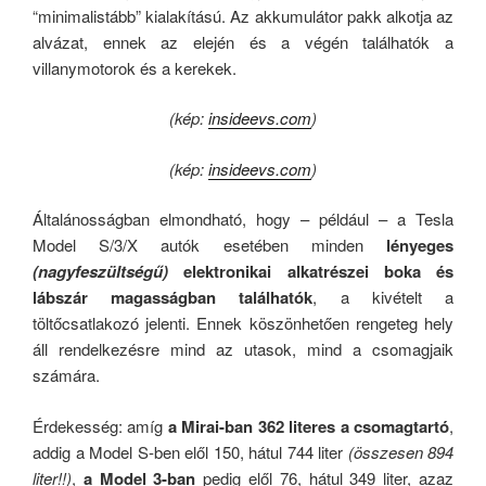
“minimalistább” kialakítású. Az akkumulátor pakk alkotja az
alvázat, ennek az elején és a végén találhatók a
villanymotorok és a kerekek.
(kép:
insideevs.com
)
(kép:
insideevs.com
)
Általánosságban elmondható, hogy – például – a Tesla
Model S/3/X autók esetében minden
lényeges
(nagyfeszültségű)
elektronikai alkatrészei boka és
lábszár magasságban találhatók
, a kivételt a
töltőcsatlakozó jelenti. Ennek köszönhetően rengeteg hely
áll rendelkezésre mind az utasok, mind a csomagjaik
számára.
Érdekesség: amíg
a Mirai-ban 362 literes a csomagtartó
,
addig a Model S-ben elől 150, hátul 744 liter
(összesen 894
liter!!)
,
a Model 3-ban
pedig elől 76, hátul 349 liter, azaz