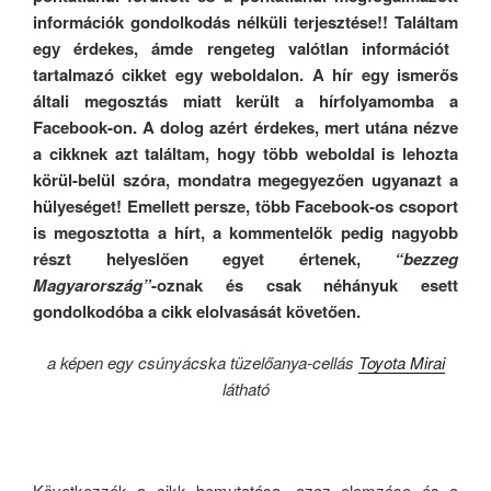
e
információk gondolkodás nélküli terjesztése!! Találtam
Az
egy érdekes, ámde rengeteg valótlan információt
Új
tartalmazó cikket egy weboldalon. A hír egy ismerős
Villanyautó
általi megosztás miatt került a hírfolyamomba a
Magyarországon?
Facebook-on. A dolog azért érdekes, mert utána nézve
/
a cikknek azt találtam, hogy több weboldal is lehozta
Amerikai
körül-belül szóra, mondatra megegyezően ugyanazt a
Biodízel
hülyeséget! Emellett persze, több Facebook-os csoport
vs.
is megosztotta a hírt, a kommentelők pedig nagyobb
Pickup
részt helyeslően egyet értenek,
“bezzeg
Trucks
Magyarország”
-oznak és csak néhányuk esett
/
gondolkodóba a cikk elolvasását követően.
A
“Nem
a képen egy csúnyácska tüzelőanya-cellás
Toyota Mirai
fizeti
látható
meg
senki!”-
hálózatfejlesztés”
Következzék a cikk bemutatása, azaz elemzése és a