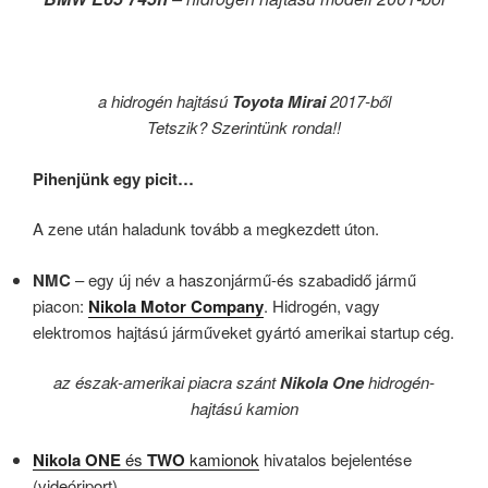
a hidrogén hajtású
Toyota Mirai
2017-ből
Tetszik? Szerintünk ronda!!
Pihenjünk egy picit…
A zene után haladunk tovább a megkezdett úton.
NMC
– egy új név a haszonjármű-és szabadidő jármű
piacon:
Nikola Motor Company
. Hidrogén, vagy
elektromos hajtású járműveket gyártó amerikai startup cég.
az észak-amerikai piacra szánt
Nikola One
hidrogén-
hajtású kamion
Nikola ONE
és
TWO
kamionok
hivatalos bejelentése
(videóriport)