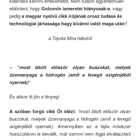
kideríteni semmi értékelhetőt. Nem tudom egyértelműen
eldönteni, hogy
Golovnin ismeretei hiányosak-e
, vagy
pedig
a magyar nyelvű cikk írójának orosz tudása és
technológiai jártassága hagy kívánni valót maga után
?
a Toyota Mira hátulról
– “most látott először olyan buszokat, melyek
üzemanyaga a hidrogén (amit a levegő oxigénjéből
nyernek)
“
És akkor itt jön a lényeg!
A szóban forgó cikk Őt idézi:
“most látott először olyan
buszokat, melyek üzemanyaga a hidrogén (amit a levegő
oxigénjéből nyernek). Amennyiben ez a fajta módszer
hosszútávon is beválik, már semmi nem fogja elválasztani