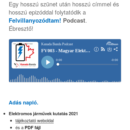
Egy hosszú szünet után hosszú címmel és
hosszú epizóddal folytatódik a
Felvillanyozódtam!
Podcast
.
Ébresztő!
Adás napló.
Elektromos járművek kutatás 2021
tájékoztató weboldal
és a
PDF fájl