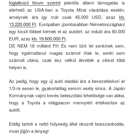
foglalkozó fórum szerint
jelentős állami támogatás is
elérhető az USA-ban a Toyota Mirai vásárlása esetén,
amelynek ára így már csak 45.000 USD, azaz
kb.
13.220.000 Ft
. Európában
(pontosabban Németországban)
egy kicsit többet kérnek el az autóért, az induló ára 60.000
EUR, azaz
kb. 19.600.000 Ft
.
DE NEM 18 milliárd Ft!! És nem tűnt fel senkinek sem,
hogy irgalmatlanul magas számot írtak le, senki sem
számolt utána, csak ész nélkül átvették a cikket több
helyen is.
Az pedig, hogy egy új autó eladási ára a bevezetéskori ár
1/3-ra essen le, gyakorlatilag semmi esély sincs. A Japán
Kormánynak vajmi kevés beleszólási lehetősége van abba,
hogy a Toyota a világpiacon mennyiért értékesítse az
autóit.
Eddig tartott a nettó hülyeség által okozott bosszankodás,
most jöjjön a lényeg!