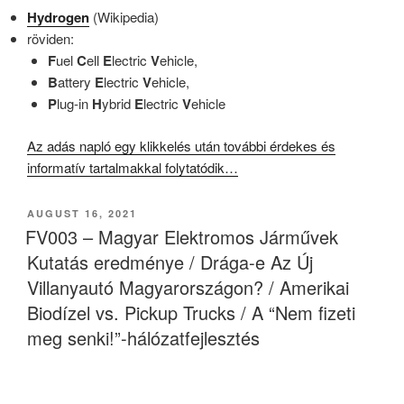
Hydrogen
(Wikipedia)
röviden:
F
uel
C
ell
E
lectric
V
ehicle,
B
attery
E
lectric
V
ehicle,
P
lug-in
H
ybrid
E
lectric
V
ehicle
Az adás napló egy klikkelés után további érdekes és
informatív tartalmakkal folytatódik…
POSTED
AUGUST 16, 2021
ON
FV003 – Magyar Elektromos Járművek
Kutatás eredménye / Drága-e Az Új
Villanyautó Magyarországon? / Amerikai
Biodízel vs. Pickup Trucks / A “Nem fizeti
meg senki!”-hálózatfejlesztés