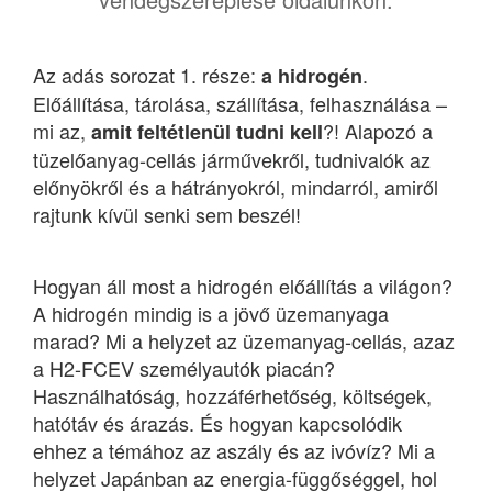
Az adás sorozat 1. része:
.
a hidrogén
Előállítása, tárolása, szállítása, felhasználása –
mi az,
?! Alapozó a
amit feltétlenül tudni kell
tüzelőanyag-cellás járművekről, tudnivalók az
előnyökről és a hátrányokról, mindarról, amiről
rajtunk kívül senki sem beszél!
Hogyan áll most a hidrogén előállítás a világon?
A hidrogén mindig is a jövő üzemanyaga
marad? Mi a helyzet az üzemanyag-cellás, azaz
a H2-FCEV személyautók piacán?
Használhatóság, hozzáférhetőség, költségek,
hatótáv és árazás. És hogyan kapcsolódik
ehhez a témához az aszály és az ivóvíz? Mi a
helyzet Japánban az energia-függőséggel, hol