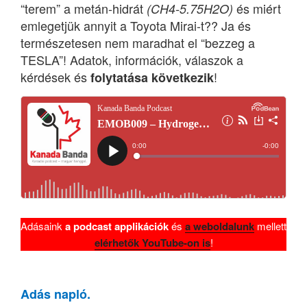
“terem” a metán-hidrát
és miért
(CH4-5.75H2O)
emlegetjük annyit a Toyota Mirai-t?? Ja és
természetesen nem maradhat el “bezzeg a
TESLA”! Adatok, információk, válaszok a
kérdések és
!
folytatása következik
Adásaink
a podcast applikációk
és
a weboldalunk
mellett
elérhetők YouTube-on is
!
Adás napló.