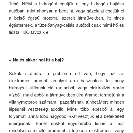
Tehát NEM a hidrogént égetjük el egy hidrogén hajtású
autóban, mint ahogyan a benzint, vagy gázolajat égetjük el
a belső égésű motorral szerelt járművekben. Itt nincs
égéstermék, a tüzelőanyag-cellás autóból csak némi hő és
tiszta H2O távozik el.
+ Na és akkor hol itt a baj?
Sokak számára a probléma ott van, hogy azt az
elektromos áramot, amelyet arra használunk fel, hogy
hidrogént állítsunk elő metánból, vagy elektrolízis során
vízből, majd abból a jármúvekben újra áramot termeljünk a
villanymotorok számára, pazarlásnak tűnhet.Mert minden
lépésnél veszteség adódik. Minél több lépésből áll egy
folyamat, annál több nagyobb %-át vesztjük el a befektetett
energiának. Ennél sokkal egyszerűbb lenne a már
rendelkezésre álló árammal a teljesen elektromos- vagy