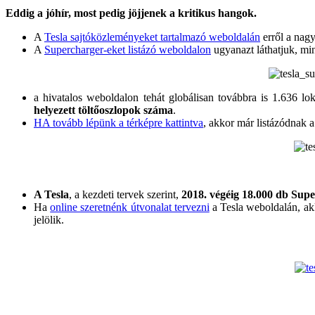
Eddig a jóhír, most pedig jöjjenek a kritikus hangok.
A
Tesla sajtóközleményeket tartalmazó weboldalán
erről a nag
A
Supercharger-eket listázó weboldalon
ugyanazt láthatjuk, mi
a hivatalos weboldalon tehát globálisan továbbra is 1.636 lo
helyezett töltőoszlopok száma
.
HA tovább lépünk a térképre kattintva
, akkor már listázódnak 
A Tesla
, a kezdeti tervek szerint,
2018. végéig 18.000 db Super
Ha
online szeretnénk útvonalat tervezni
a Tesla weboldalán, a
jelölik.