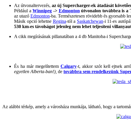
Az útvonaltervezés,
az új Supercharger-ek átadását követően
Például a
Winnipeg
->
Edmonton
útvonalon továbbra is a 
az utazó
Edmonton
-ba. Természetesen rövidebb és gyorsabb l
Másik opció lehetne
Regina
-tól a
Saskatchewan
-i 11-es autóp
530 km-es távolságot jelenleg nem lehet teljesíteni villanyau
A cikk megírásának pillanatában a 4 db Manitoba-i Supercharger
És ha már megelítettem
Calgary
-t, akkor szót kell ejtsek ar
egyetlen Alberta-ban!),
de
továbbra sem rendelkezünk Superc
Az alábbi térkép, amely a városháza munkája, látható, hogy a tartomány