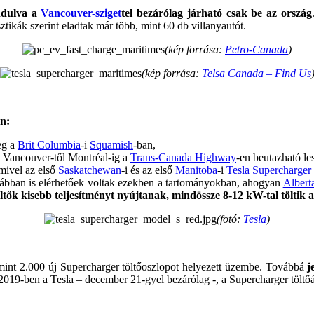
indulva a
Vancouver-sziget
tel bezárólag járható csak be az ország
ztikák szerint eladtak már több, mint 60 db villanyautót.
(kép forrása:
Petro-Canada
)
(kép forrása:
Telsa Canada – Find Us
an:
eg a
Brit Columbia
-i
Squamish
-ban,
g Vancouver-től Montréal-ig a
Trans-Canada Highway
-en beutazható le
mivel az első
Saskatchewan
-i és az első
Manitoba
-i
Tesla Supercharger 
ábban is elérhetőek voltak ezekben a tartományokban, ahogyan
Albert
öltők kisebb teljesítményt nyújtanak, mindössze 8-12 kW-tal t
öltik
(fotó:
Tesla
)
mint 2.000 új Supercharger töltőoszlopot helyezett üzembe. Továbbá
j
 2019-ben a Tesla – december 21-gyel bezárólag -, a Supercharger töltő