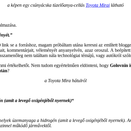
a képen egy csúnyácska tüzelőanya-cellás
Toyota Mirai
látható
almazása.
ényét.”
)
link se a forráshoz, magam próbáltam utána keresni az említett blog
, kommentárjait, véleményét anyanyelvén, azaz oroszul. A beépített for
visszamenőleg nem találtam nála technológiai témájú, vagy autókról sz
emmi értékelhetőt. Nem tudom egyértelműen eldönteni, hogy
Golovnin i
után
?
a Toyota Mira hátulról
n (amit a levegő oxigénjéből nyernek)
“
, melyek üzemanyaga a hidrogén (amit a levegő oxigénjéből nyernek). 
enzinnel működő járművektől.