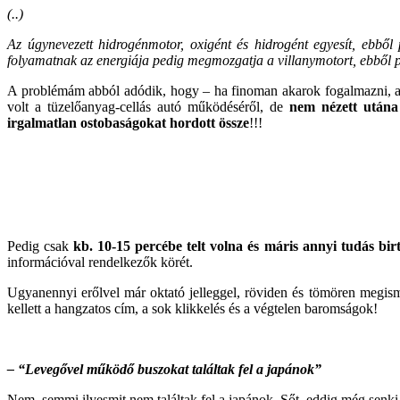
(..)
Az úgynevezett hidrogénmotor, oxigént és hidrogént egyesít, ebből p
folyamatnak az energiája pedig megmozgatja a villanymotort, ebből 
A problémám abból adódik, hogy – ha finoman akarok fogalmazni,
volt a tüzelőanyag-cellás autó működéséről, de
nem nézett utána
irgalmatlan ostobaságokat hordott össze
!!!
Pedig csak
kb. 10-15 percébe telt volna és máris annyi tudás bir
információval rendelkezők körét.
Ugyanennyi erőlvel már oktató jelleggel, röviden és tömören megisme
kellett a hangzatos cím, a sok klikkelés és a végtelen baromságok!
– “Levegővel működő buszokat találtak fel a japánok”
Nem, semmi ilyesmit nem találtak fel a japánok. Sőt, eddig még senki se