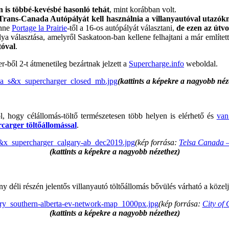
 is többé-kevésbé hasonló tehát
, mint korábban volt.
Trans-Canada Autópályát kell használnia a villanyautóval utazók
enne
Portage la Prairie
-től a 16-os autópályát választani,
de ezen az útv
álya választása, amelyről Saskatoon-ban kellene felhajtani a már említ
tóval
.
-ből 2-t átmenetileg bezártnak jelzett a
Supercharge.info
weboldal.
(kattints a képekre a nagyobb néz
ról, hogy célállomás-töltő természetesen több helyen is elérhető és
va
arger töltőállomással
.
(kép forrása:
Telsa Canada 
(kattints a képekre a nagyobb nézethez)
 déli részén jelentős villanyautó töltőállomás bővülés várható a közelj
(kép forrása:
City of 
(kattints a képekre a nagyobb nézethez)