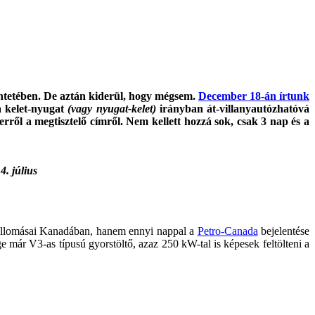
ntetében. De aztán kiderül, hogy mégsem.
December 18-án írtunk
a kelet-nyugat
(vagy nyugat-kelet)
irányban át-villanyautózhatóvá
rről a megtisztelő címről. Nem kellett hozzá sok, csak 3 nap és a
4. július
ltőállomásai Kanadában, hanem ennyi nappal a
Petro-Canada
bejelentése
e már V3-as típusú gyorstöltő, azaz 250 kW-tal is képesek feltölteni a