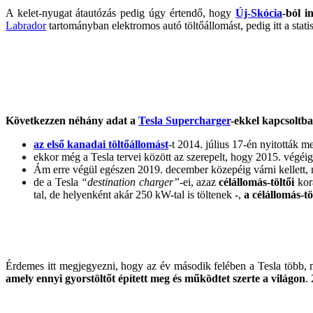
A kelet-nyugat átautózás pedig úgy értendő, hogy
Új-Skócia
-ból 
Labrador
tartományban elektromos autó töltőállomást, pedig itt a statis
Következzen néhány adat a
Tesla Supercharger
-ekkel kapcsoltb
az első kanadai töltőállomást
-t 2014. július 17-én nyitották m
ekkor még a Tesla tervei között az szerepelt, hogy 2015. végéi
Ám erre végül egészen 2019. december közepéig várni kellett, 
de a Tesla
“destination charger”
-ei, azaz
célállomás-töltői
kor
tal, de helyenként akár 250 kW-tal is töltenek -,
a célállomás-t
Érdemes itt megjegyezni, hogy az év második felében a Tesla több, 
amely ennyi gyorstöltőt épített meg és működtet szerte a világon
.