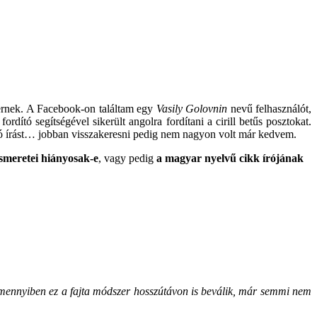
gernek. A Facebook-on találtam egy
Vasily Golovnin
nevű felhasználót,
dító segítségével sikerült angolra fordítani a cirill betűs posztokat.
óló írást… jobban visszakeresni pedig nem nagyon volt már kedvem.
smeretei hiányosak-e
, vagy pedig
a magyar nyelvű cikk írójának
Amennyiben ez a fajta módszer hosszútávon is beválik, már semmi nem