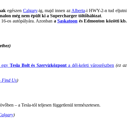
nak
egészen
Calgary
-ig, majd innen az
Alberta
-i HWY-2-n tud eljutni
onalon még nem épült ki a Supercharger töltőhálózat
.
ett 16-os autópályára. Azonban
a
Saskatoon
és Edmonton közötti kb.
ethez)
n egy
Tesla Bolt és Szervízközpont
a dél-keleti városrészben
(ez az
– Find Us
)
övőben – a Tesla-tól teljesen függetlenül természetesen.
Calgary
)