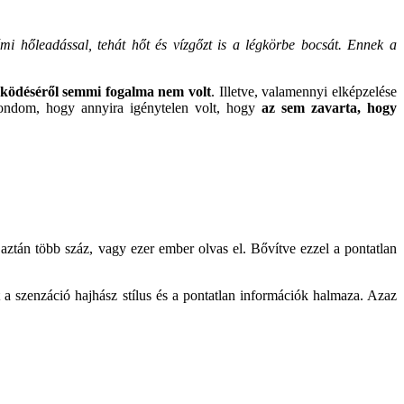
némi hőleadással, tehát hőt és vízgőzt is a légkörbe bocsát. Ennek a
űködéséről semmi fogalma nem volt
. Illetve, valamennyi elképzelése
ondom, hogy annyira igénytelen volt, hogy
az sem zavarta, hogy
ztán több száz, vagy ezer ember olvas el. Bővítve ezzel a pontatlan
 a szenzáció hajhász stílus és a pontatlan információk halmaza. Azaz