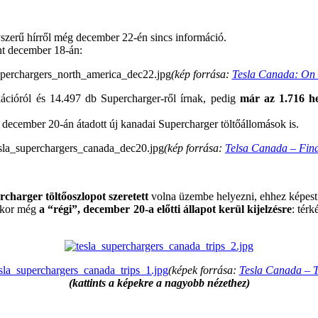
yszerű hírről még december 22-én sincs információ.
nt december 18-án:
(kép forrása:
Tesla Canada: On
kációról és 14.497 db Supercharger-ről írnak, pedig
már az 1.716 he
a december 20-án átadott új kanadai Supercharger töltőállomások is.
(kép forrása:
Telsa Canada – Fin
charger töltőoszlopot szeretett
volna üzembe helyezni, ehhez képest 
kkor még
a “régi”, december 20-a előtti állapot kerül kijelzésre
: tér
(képek forrása:
Tesla Canada – T
(kattints a képekre a nagyobb nézethez)