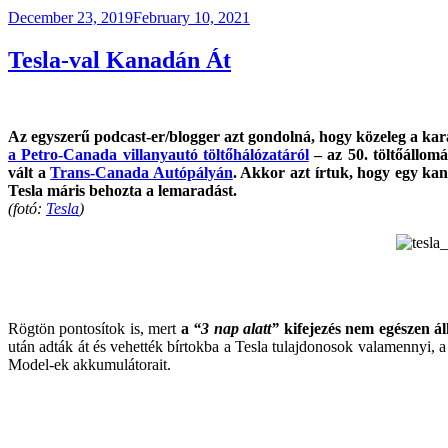
Posted
December 23, 2019
February 10, 2021
on
Tesla-val Kanadán Át
Az egyszerű podcast-er/blogger azt gondolná, hogy közeleg a kar
a Petro-Canada villanyautó töltőhálózatáról
– az 50. töltőállom
vált a
Trans-Canada Autópályán
. Akkor azt írtuk, hogy egy kana
Tesla máris behozta a lemaradást.
(fotó:
Tesla
)
Rögtön pontosítok is, mert
a
“3 nap alatt”
kifejezés nem egészen ál
után adták át és vehették bírtokba a Tesla tulajdonosok valamennyi
Model-ek akkumulátorait.