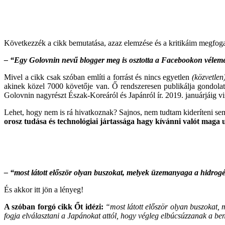
Következzék a cikk bemutatása, azaz elemzése és a kritikáim megfog
– “Egy Golovnin nevű blogger meg is osztotta a Facebookon vélem
Mivel a cikk csak szóban említi a forrást és nincs egyetlen
(közvetlen
akinek közel 7000 követője van. Ő rendszeresen publikálja gondolatait
Golovnin nagyrészt Észak-Koreáról és Japánról ír. 2019. januárjáig 
Lehet, hogy nem is rá hivatkoznak? Sajnos, nem tudtam kideríteni s
orosz tudása és technológiai jártassága hagy kívánni valót maga 
– “most látott először olyan buszokat, melyek üzemanyaga a hidrogé
És akkor itt jön a lényeg!
A szóban forgó cikk Őt idézi:
“most látott először olyan buszokat
fogja elválasztani a Japánokat attól, hogy végleg elbúcsúzzanak a b