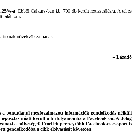
 2,25%-a
. Ebből Calgary-ban kb. 700 db került regisztrálásra. A teljes
t találnom.
álózatoknak növekvő számának.
– Lázadó
és a pontatlanul megfogalmazott információk gondolkodás nélküli
i megosztás miatt került a hírfolyamomba a Facebook-on. A dolog
anazt a hülyeséget! Emellett persze, több Facebook-os csoport is
ett gondolkodóba a cikk elolvasását követően.