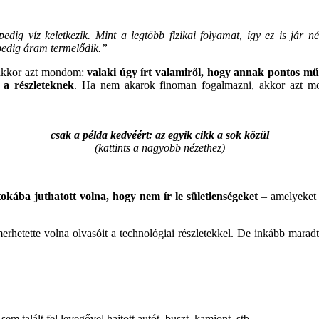
edig víz keletkezik. Mint a legtöbb fizikai folyamat, így ez is jár 
pedig áram termelődik.”
 akkor azt mondom:
valaki úgy írt valamiről, hogy annak pontos m
 a részleteknek
. Ha nem akarok finoman fogalmazni, akkor azt m
csak a példa kedvéért: az egyik cikk a sok közül
(kattints a nagyobb nézethez)
tokába juthatott volna, hogy nem ír le sületlenségeket
– amelyeket a
rhetette volna olvasóit a technológiai részletekkel. De inkább maradt
m talált fel levegővel hajtott autót, buszt, kamiont, stb.