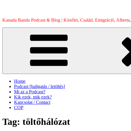
Skip
to
content
Kanada Banda Podcast & Blog | Közélet, Család, Emigráció, Alberta,
Home
Podcast [hallgatás / letöltés]
Mi az a Podcast?
Kik ezek, mik ezek?
Kapcsolat / Contact
COP
Tag:
töltőhálózat