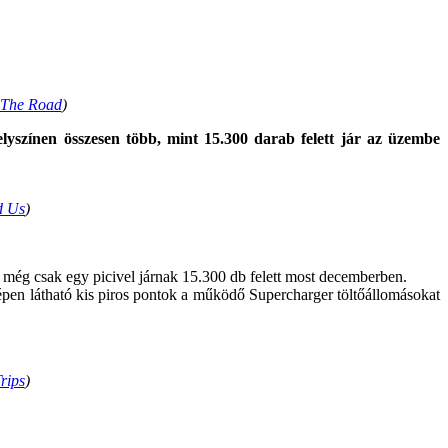
 The Road
)
lyszínen összesen több, mint 15.300 darab felett jár az üzembe
d Us
)
még csak egy picivel járnak 15.300 db felett most decemberben.
képen látható kis piros pontok a működő Supercharger töltőállomásokat
rips
)