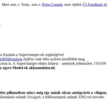
. Mert sem a Tesla, sem a
Petro-Canada
nem épített
Új-Fundland és
)
sz Kanada a Supercharger-ek segítségével.
töltőállomások
építése csak idén nyáron kezdődött meg,
a
-ban is. A Supercharger-ekhez képest – amelyek jellemzően 150 kW-
 az egyes Model-ek akkumulátorait
.
elen pillanatban nincs még egy másik olyan autógyártó a világon,
állomások számát 314-gyel, a töltőoszlopok számát 3392-vel növelte.