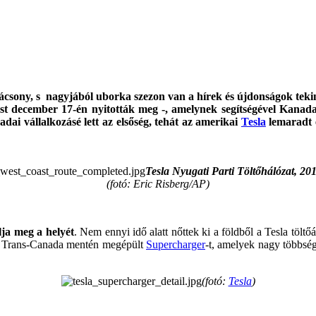
ácsony, s nagyjából uborka szezon van a hírek és újdonságok teki
ást december 17-én nyitották meg -, amelynek segítségével Kanad
dai vállalkozásé lett az elsőség, tehát az amerikai
Tesla
lemaradt e
Tesla Nyugati Parti Töltőhálózat, 201
(fotó: Eric Risberg/AP)
lja meg a helyét
. Nem ennyi idő alatt nőttek ki a földből a Tesla tö
, a Trans-Canada mentén megépült
Supercharger
-t, amelyek nagy többség
(fotó:
Tesla
)