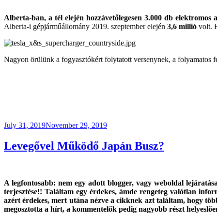
Alberta-ban, a tél elején hozzávetőlegesen 3.000 db elektromos 
Alberta-i gépjárműállomány 2019. szeptember elején
3,6 millió
volt. 
Nagyon örülünk a fogyasztókért folytatott versenynek, a folyamatos f
Posted
July 31, 2019
November 29, 2019
on
Levegővel Működő Japán Busz?
A legfontosabb: nem egy adott blogger, vagy weboldal lejáratás
terjesztése!! Találtam
egy érdekes, ámde rengeteg valótlan inform
azért érdekes, mert utána nézve a cikknek azt találtam, hogy tö
megosztotta a hírt, a kommentelők pedig nagyobb részt helyeslőe