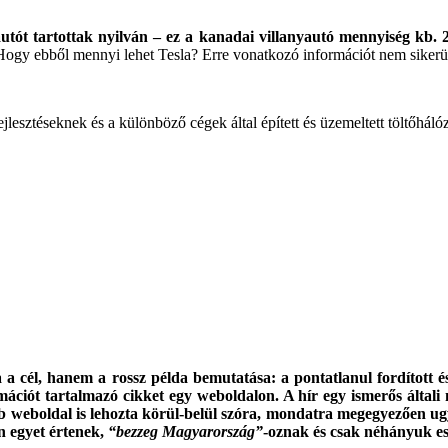
autót tartottak nyilván – ez a kanadai villanyautó mennyiség kb.
Hogy ebből mennyi lehet Tesla? Erre vonatkozó információt nem sikerül
ejlesztéseknek és a különböző cégek által épített és üzemeltett töltőh
a a cél, hanem a rossz példa bemutatása: a pontatlanul fordított 
ációt tartalmazó cikket egy weboldalon. A hír egy ismerős által
bb weboldal is lehozta körül-belül szóra, mondatra megegyezően ugy
n egyet értenek,
“bezzeg Magyarország”
-oznak és csak néhányuk es