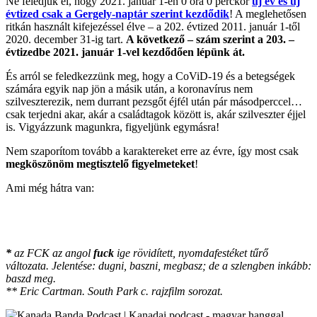
Ne feledjük el, hogy 2021. január 1-én 0 óra 0 perckor
új év és új
évtized csak a Gergely-naptár szerint kezdődik
! A meglehetősen
ritkán használt kifejezéssel élve – a 202. évtized 2011. január 1-től
2020. december 31-ig tart.
A következő – szám szerint a 203. –
évtizedbe 2021. január 1-vel kezdődően lépünk át.
És arról se feledkezzünk meg, hogy a CoViD-19 és a betegségek
számára egyik nap jön a másik után, a koronavírus nem
szilveszterezik, nem durrant pezsgőt éjfél után pár másodperccel…
csak terjedni akar, akár a családtagok között is, akár szilveszter éjjel
is. Vigyázzunk magunkra, figyeljünk egymásra!
Nem szaporítom tovább a karaktereket erre az évre, így most csak
megköszönöm megtisztelő figyelmeteket
!
Ami még hátra van:
*
az FCK az angol
fuck
ige rövidített, nyomdafestéket tűrő
változata. Jelentése: dugni, baszni, megbasz; de a szlengben inkább:
baszd meg.
** Eric Cartman. South Park c. rajzfilm sorozat.