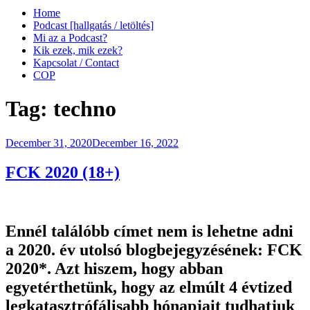
Home
Podcast [hallgatás / letöltés]
Mi az a Podcast?
Kik ezek, mik ezek?
Kapcsolat / Contact
COP
Tag:
techno
Posted
December 31, 2020
December 16, 2022
on
FCK 2020 (18+)
Ennél találóbb címet nem is lehetne adni
a 2020. év utolsó blogbejegyzésének: FCK
2020*. Azt hiszem, hogy abban
egyetérthetünk, hogy az elmúlt 4 évtized
legkatasztrófálisabb hónapjait tudhatjuk