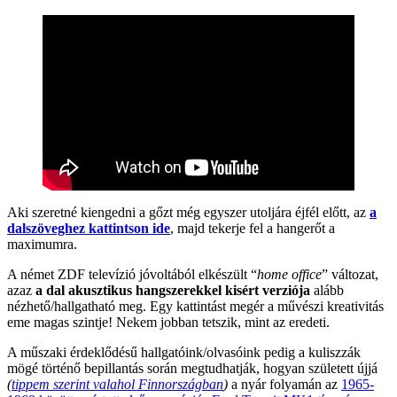
Aki szeretné kiengedni a gőzt még egyszer utoljára éjfél előtt, az
a
dalszöveghez kattintson ide
, majd tekerje fel a hangerőt a
maximumra.
A német ZDF televízió jóvoltából elkészült “
home office
” változat,
azaz
a dal akusztikus hangszerekkel kisért verziója
alább
nézhető/hallgatható meg. Egy kattintást megér a művészi kreativitás
eme magas szintje! Nekem jobban tetszik, mint az eredeti.
A műszaki érdeklődésű hallgatóink/olvasóink pedig a kuliszzák
mögé történő bepillantás során megtudhatják, hogyan született újjá
(
tippem szerint valahol Finnországban
)
a nyár folyamán az
1965-