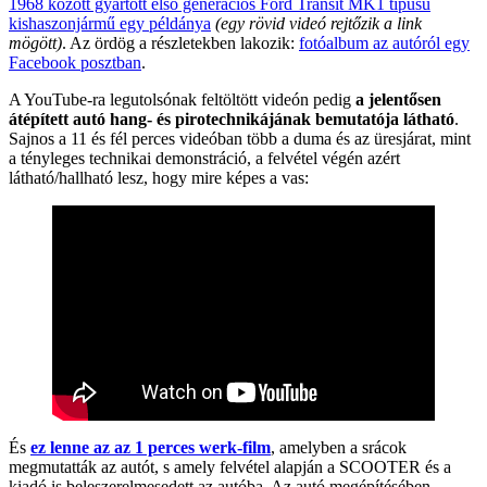
1968 között gyártott első generációs Ford Transit MK1 típusú
kishaszonjármű egy példánya
(egy rövid videó rejtőzik a link
mögött)
. Az ördög a részletekben lakozik:
fotóalbum az autóról egy
Facebook posztban
.
A YouTube-ra legutolsónak feltöltött videón pedig
a jelentősen
átépített autó hang- és pirotechnikájának bemutatója látható
.
Sajnos a 11 és fél perces videóban több a duma és az üresjárat, mint
a tényleges technikai demonstráció, a felvétel végén azért
látható/hallható lesz, hogy mire képes a vas:
És
ez lenne az az 1 perces werk-film
, amelyben a srácok
megmutatták az autót, s amely felvétel alapján a SCOOTER és a
kiadó is beleszerelmesedett az autóba. Az autó megépítésében