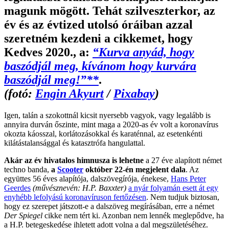
magunk mögött. Tehát szilveszterkor, az
év és az évtized utolsó óráiban azzal
szeretném kezdeni a cikkemet, hogy
Kedves 2020., a:
“Kurva anyád, hogy
baszódjál meg, kívánom hogy kurvára
baszódjál meg!”**
.
(fotó:
Engin Akyurt
/
Pixabay
)
Igen, talán a szokottnál kicsit nyersebb vagyok, vagy legalább is
annyira durván őszinte, mint maga a 2020-as év volt a koronavírus
okozta káosszal, korlátozásokkal és karaténnal, az esetenkénti
kilátástalansággal és katasztrófa hangulattal.
Akár az év hivatalos himnusza is lehetne
a 27 éve alapított német
techno banda,
a
Scooter
október 22-én megjelent dala
. Az
együttes 56 éves alapítója, dalszövegírója, énekese,
Hans Peter
Geerdes
(művésznevén: H.P. Baxxter)
a nyár folyamán esett át egy
enyhébb lefolyású koronavíruson fertőzésen
. Nem tudjuk biztosan,
hogy ez szerepet játszott-e a dalszöveg megírásában, erre a német
Der Spiegel
cikke nem tért ki. Azonban nem lennék meglepődve, ha
a H.P. betegeskedése ihletett adott volna a dal megszületéséhez.