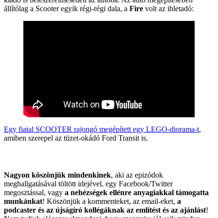
állítólag a Scooter egyik régi-régi dala, a
Fire
volt az ihletadó:
Egy fiatal SCOOTER rajongó megépített egy LEGO-diorama-t
,
amiben szerepel az tüzet-okádó Ford Transit is.
Nagyon köszönjük mindenkinek
, aki az epizódok
meghallgatásával töltött idejével, egy Facebook/Twitter
megosztással, vagy
a nehézségek ellénre anyagiakkal támogatta
munkánkat
! Köszönjük a kommenteket, az email-eket,
a
podcaster és az újságíró kollégáknak az említést és az ajánlást
!