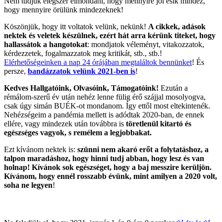
Nem tudjuk elégszer elmondani, hogy mennyire jól esik mindez,
hogy mennyire örülünk mindezeknek!
Köszönjük, hogy itt voltatok velünk, nekünk!
A cikkek, adások
nektek és veletek készülnek, ezért hát arra kérünk titeket, hogy
hallassátok a hangotokat
: mondjatok véleményt, vitakozzatok,
kérdezzetek, fogalmazzatok meg kritikát, stb., stb.!
Elérhetőségeinken a nap 24 órájában megtaláltok bennünket
! És
persze,
bandázzatok velünk 2021-ben is
!
Kedves Hallgatóink, Olvasóink, Támogatóink!
Ezután a
rémálom-szerű év után nehéz lenne fülig érő szájjal mosolyogva,
csak úgy simán BUÉK-ot mondanom. Így ettől most eltekintenék.
Nehézségeim a pandémia mellett is adódtak 2020-ban, de ennek
ellére, vagy mindezek után továbbra is
töretlenül kitartó és
egészséges vagyok, s remélem a legjobbakat.
Ezt kívánom nektek is:
szünni nem akaró erőt a folytatáshoz, a
talpon maradáshoz, hogy hinni tudj abban, hogy lesz és van
holnap! Kívánok sok egészséget, hogy a baj messzire kerüljön.
Kívánom, hogy ennél rosszabb évünk, mint amilyen a 2020 volt,
soha ne legyen
!