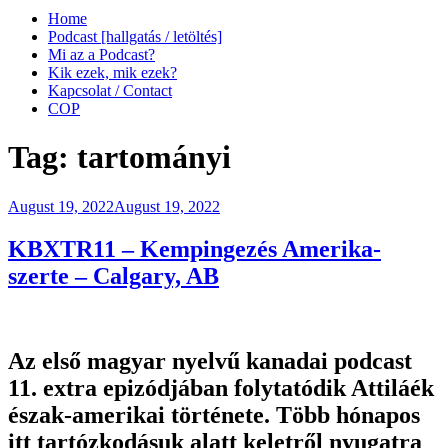
Home
Podcast [hallgatás / letöltés]
Mi az a Podcast?
Kik ezek, mik ezek?
Kapcsolat / Contact
COP
Tag:
tartományi
Posted
August 19, 2022
August 19, 2022
on
KBXTR11 – Kempingezés Amerika-
szerte – Calgary, AB
Az első magyar nyelvű kanadai podcast
11. extra epizódjában folytatódik Attiláék
észak-amerikai története. Több hónapos
itt tartózkodásuk alatt keletről nyugatra