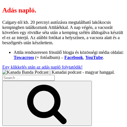
Adás napló.
Calgary-tól kb. 20 percnyi autózásra megtalálható lakókocsis
kempingben találkoztunk Attiláékkal. A nap végén, a vacsorát
követően egy rövidke séta után a kemping szélén álldogálva készült
el ez az interjú. Az alábbi fotókat a helyszínen, a vacsora alatt és a
beszélgetés után készítettem.
Attila rendszeresen frissülő blogja és közösségi média oldalai:
Towacross
(+ fotóalbum) –
Facebook
,
YouTube
.
Egy klikkelés után az adás napló folytatódik!
Search
for:
Search