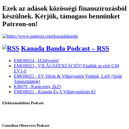
Ezek az adások közösségi finanszírozásból
készülnek. Kérjük, támogass bennünket
Patreon-on!
Kanada Banda Podcast – RSS
EMOB024 - H2ülyeség!
EMOB023 - VILÁGSZENZÁCIÓ!! Eladták az első GM
EV1-t!
EMOB022 - EV Hírek & Villanyautót Vettünk, Lájf! (Saját
Tapasztalatok)
KB079 - Karácsony 2k25
EMOB021 - Kanada És A Villanyautózás #2
Elektromobilitás Podcast
Canadian Observers Podcast