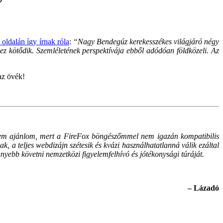
oldalán így írnak róla
:
“Nagy Bendegúz kerekesszékes világjáró négy
hez kötődik. Szemléletének perspektívája ebből adódóan földközeli. Az
az övék!
k sem ajánlom, mert a FireFox böngészőmmel nem igazán kompatibilis
 teljes webdizájn szétesik és kvázi használhatatlanná válik ezáltal
yebb követni nemzetközi figyelemfelhívó és jótékonysági túráját.
– Lázadó