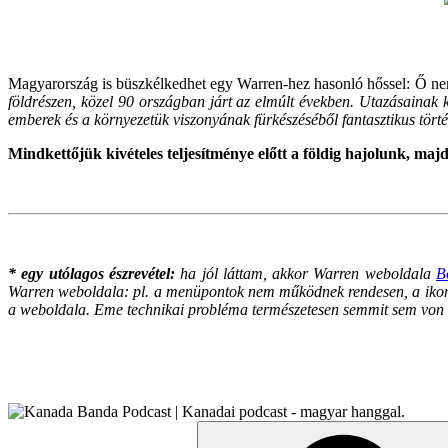
Magyarország is büszkélkedhet egy Warren-hez hasonló hőssel: Ő n
földrészen, közel 90 országban járt az elmúlt években. Utazásainak k
emberek és a környezetük viszonyának fürkészéséből fantasztikus történ
Mindkettőjük kivételes teljesítménye előtt a földig hajolunk, ma
* egy utólagos észrevétel:
ha jól láttam, akkor Warren weboldala
B
Warren weboldala: pl. a menüpontok nem működnek rendesen, a ikonok
a weboldala.
Eme technikai probléma természetesen semmit sem von le
Search
for: