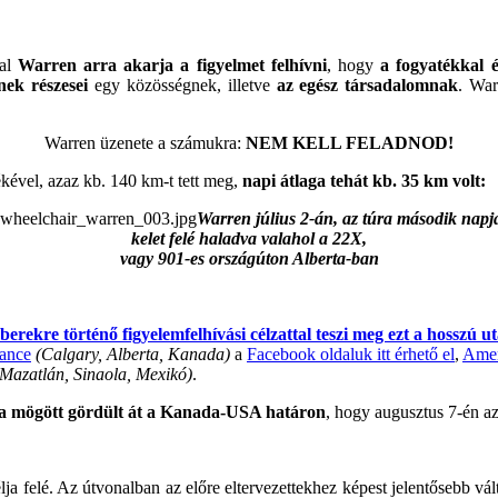
val
Warren arra akarja a figyelmet felhívni
, hogy
a fogyatékkal 
nek részesei
egy közösségnek, illetve
az egész társadalomnak
. War
Warren üzenete a számukra:
NEM KELL FELADNOD!
ékével, azaz kb. 140 km-t tett meg,
napi átlaga tehát kb. 35 km volt:
Warren július 2-án, az túra második napj
kelet felé haladva valahol a 22X,
vagy 901-es országúton Alberta-ban
erekre történő figyelemfelhívási célzattal teszi meg ezt a hosszú ut
ance
(Calgary, Alberta, Kanada)
a
Facebook oldaluk itt érhető el
,
Amer
(Mazatlán, Sinaola, Mexikó)
.
ta mögött gördült át a Kanada-USA határon
, hogy augusztus 7-én az
élja felé. Az útvonalban az előre eltervezettekhez képest jelentősebb v