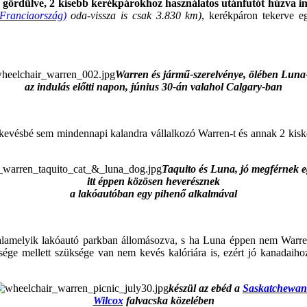
ördülve, 2 kisebb kerékpárokhoz használatos utánfutót húzva indu
Franciaország)
oda-vissza is csak 3.830 km)
, kerékpáron tekerve e
Warren és jármű-szerelvénye, ölében Luna-
az indulás előtti napon, június 30-án valahol Calgary-ban
egkevésbé sem mindennapi kalandra vállalkozó Warren-t és annak 2 kiske
Taquito és Luna, jó megférnek e
itt éppen közösen heverésznek
a lakóautóban egy pihenő alkalmával
alamelyik lakóautó parkban állomásozva, s ha Luna éppen nem Warren m
sége mellett szüksége van nem kevés kalóriára is, ezért jó kanadaiho
készül az ebéd a
Saskatchewan
Wilcox
falvacska közelében