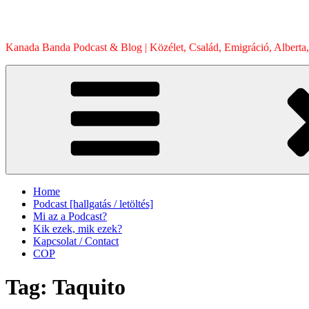
Skip
to
content
Kanada Banda Podcast & Blog | Közélet, Család, Emigráció, Alberta,
Home
Podcast [hallgatás / letöltés]
Mi az a Podcast?
Kik ezek, mik ezek?
Kapcsolat / Contact
COP
Tag:
Taquito