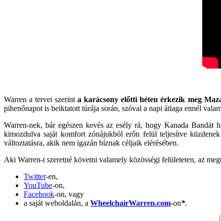
Warren a tervei szerint
a karácsony előtti héten érkezik meg Maz
pihenőnapot is beiktatott túrája során, szóval a napi átlaga ennél valam
Warren-nek, bár egészen kevés az esély rá, hogy Kanada Bandát hall
kimozdulva saját komfort zónájukból erőn felül teljesítve küzdene
változtatásra, akik nem igazán bíznak céljaik elérésében.
Aki Warren-t szeretné követni valamely közösségi felületeten, az megt
Twitter
-en,
YouTube
-on,
Facebook
-on, vagy
a saját weboldalán, a
WheelchairWarren.com
-on
*
.