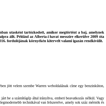
ionban utasként tartózkodott, amikor megtörtént a baj, amelynek
lpra állt. Például az Alberta-i havat messzire elkerülve 2009 óta
2016. fordulójának környékén kitervelt valami igazán rendkívülit.
berben jött velem szembe Warren weboldalának címe egy benzinkúton,
járt be a számítógép által irányítva, emberi beavatkozás nélkül. Vagy
 legmodernebb technikával van felszerelve, amely sok száz mérnök és