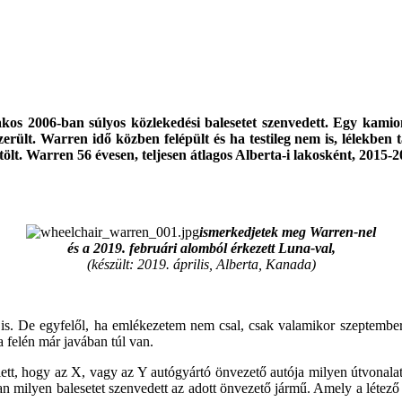
 lakos 2006-ban súlyos közlekedési balesetet szenvedett. Egy kam
ült. Warren idő közben felépült és ha testileg nem is, lélekben ta
ölt. Warren 56 évesen, teljesen átlagos Alberta-i lakosként, 2015-
ismerkedjetek meg Warren-nel
és a 2019. februári alomból érkezett Luna-val,
(készült: 2019. április, Alberta, Kanada)
őtt is. De egyfelől, ha emlékezetem nem csal, csak valamikor szeptem
a felén már javában túl van.
tt, hogy az X, vagy az Y autógyártó önvezető autója milyen útvonalat 
n milyen balesetet szenvedett az adott önvezető jármű. Amely a létező