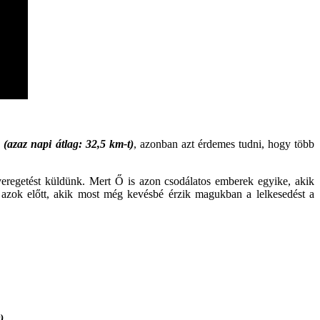
g
(azaz napi átlag: 32,5 km-t)
, azonban azt érdemes tudni, hogy több
lveregetést küldünk. Mert Ő is azon csodálatos emberek egyike, akik
l azok előtt, akik most még kevésbé érzik magukban a lelkesedést a
)