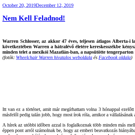
Posted
October 20, 2019
December 12, 2019
on
Nem Kell Feladnod!
Warren Schlosser, az akkor 47 éves, teljesen átlagos Alberta-i
következtében Warren a hátralévő életére kereskesszékbe kényszer
minden telet a mexikói Mazatlán-ban, a napsütötte tengerparton t
(fotók:
Wheelchair Warren hivatalos weboldala
és
Facebook oldala
)
Itt van ez a történet, amit már megírhattam volna 3 hónappal ezel
másfelől pedig talán jobb, hogy most írok róla, amikor a vállalásának 
A hírek az utóbbi időben azzal is foglalkoznak több minden más melle
éppen pont arról számolnak be, hogy az emberi beavatkozás hiányába