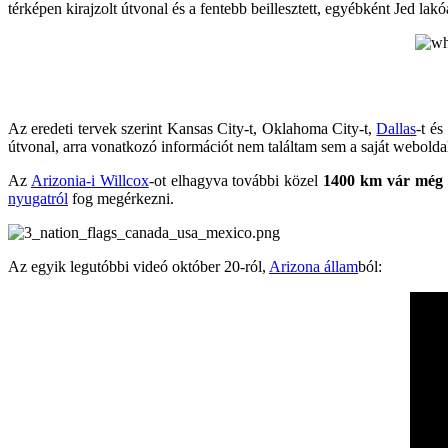
térképen kirajzolt útvonal és a fentebb beillesztett, egyébként Jed lak
Az eredeti tervek szerint Kansas City-t, Oklahoma City-t,
Dallas
-t és
útvonal, arra vonatkozó információt nem találtam sem a saját webolda
Az
Arizonia-i Willcox
-ot elhagyva további közel
1400 km vár még r
nyugatról
fog megérkezni.
Az egyik legutóbbi videó október 20-ról,
Arizona állam
ból: