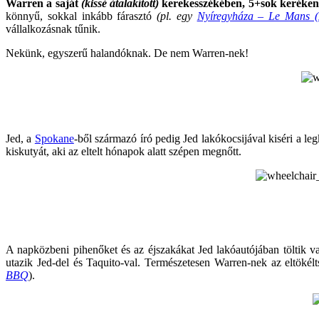
Warren a saját
(kissé átalakított)
kerekesszékében, 5+sok keréken g
könnyű, sokkal inkább fárasztó
(pl. egy
Nyíregyháza – Le Mans (
vállalkozásnak tűnik.
Nekünk, egyszerű halandóknak. De nem Warren-nek!
Jed, a
Spokane
-ből származó író pedig Jed lakókocsijával kiséri a l
kiskutyát, aki az eltelt hónapok alatt szépen megnőtt.
A napközbeni pihenőket és az éjszakákat Jed lakóautójában töltik v
utazik Jed-del és Taquito-val. Természetesen Warren-nek az eltökélt
BBQ
).