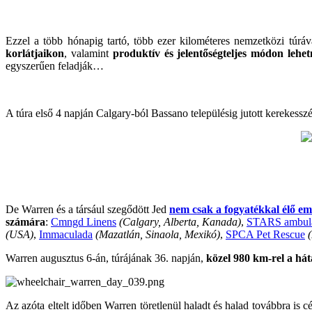
Ezzel a több hónapig tartó, több ezer kilométeres nemzetközi túrá
korlátjaikon
, valamint
produktív és jelentőségteljes módon lehet
egyszerűen feladják…
A túra első 4 napján Calgary-ból Bassano településig jutott kerekessz
De Warren és a társául szegődött Jed
nem csak a fogyatékkal élő emb
számára
:
Cmngd Linens
(Calgary, Alberta, Kanada)
,
STARS ambul
(USA)
,
Immaculada
(Mazatlán, Sinaola, Mexikó)
,
SPCA Pet Rescue
Warren augusztus 6-án, túrájának 36. napján,
közel 980 km-rel a há
Az azóta eltelt időben Warren töretlenül haladt és halad továbbra is c