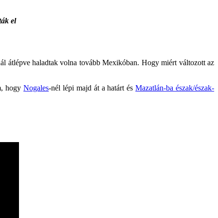
ták el
nál átlépve haladtak volna tovább Mexikóban. Hogy miért változott az
m, hogy
Nogales
-nél lépi majd át a határt és
Mazatlán-ba észak/észak-