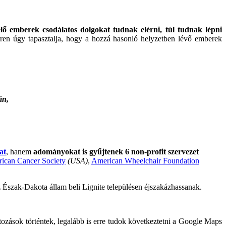
élő emberek csodálatos dolgokat tudnak elérni, túl tudnak lépni
ren úgy tapasztalja, hogy a hozzá hasonló helyzetben lévő emberek
án,
at
, hanem
adományokat is gyűjtenek 6 non-profit szervezet
ican Cancer Society
(USA)
,
American Wheelchair Foundation
 Észak-Dakota állam beli Lignite településen éjszakázhassanak.
áltozások történtek, legalább is erre tudok következtetni a Google Maps