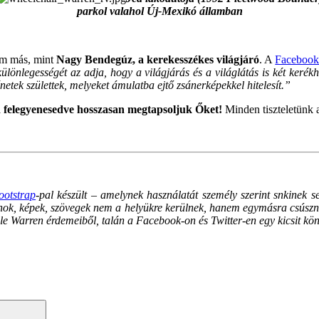
parkol valahol Új-Mexikó államban
em más, mint
Nagy Bendegúz, a kerekesszékes világjáró
. A
Facebook 
ülönlegességét az adja, hogy a világjárás és a világlátás is két kerék
etek születtek, melyeket ámulatba ejtő zsánerképekkel hitelesít.”
jd felegyenesedve hosszasan megtapsoljuk Őket!
Minden tiszteletünk 
ootstrap
-pal készült – amelynek használatát személy szerint snkine
, képek, szövegek nem a helyükre kerülnek, hanem egymásra csúsznak, a
 Warren érdemeiből, talán a Facebook-on és Twitter-en egy kicsit könn
Search