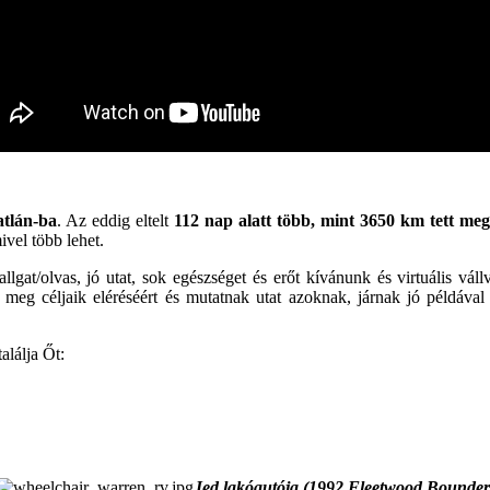
atlán-ba
. Az eddig eltelt
112 nap alatt több, mint 3650 km tett me
ivel több lehet.
gat/olvas, jó utat, sok egészséget és erőt kívánunk és virtuális vál
k meg céljaik eléréséért és mutatnak utat azoknak, járnak jó példáva
alálja Őt:
Jed lakóautója (1992 Fleetwood Bounder