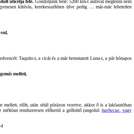
lt uticélja felé.
Gondoljunk bele: 5200 km-t autóval megtenni nem
gyenesen kihívás, kerekesszékben ülve pedig … már-már lehetetlen
val,
dvencét: Taquito-t, a cicát és a már bemutatott Luna-t, a pár hónapos
gymás mellett,
ellett, előtt, után sétál pórázon vezetve, akkor ő is a lakóautóban
z méltóan rendszeresen előkerül a grillsütő (angolul:
barbecue
, vagy
-i