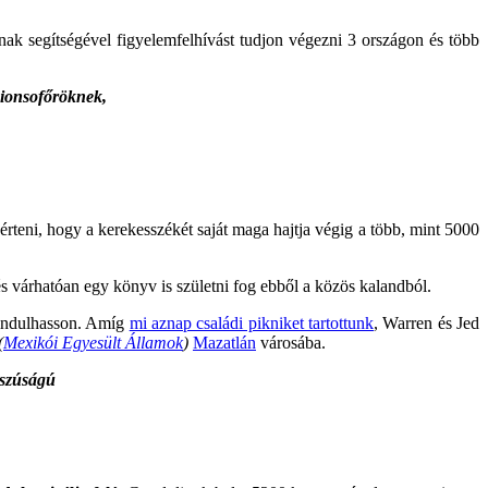
nak segítségével figyelemfelhívást tudjon végezni 3 országon és több
ionsofőröknek,
 érteni, hogy a kerekesszékét saját maga hajtja végig a több, mint 5000
 és várhatóan egy könyv is születni fog ebből a közös kalandból.
indulhasson. Amíg
mi aznap családi pikniket tartottunk
, Warren és Jed
(
Mexikói Egyesült Államok
)
Mazatlán
városába.
sszúságú