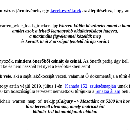
um vázas járművének, egy
kerekesszéknek
az átépítéséhez
, hogy an
Warren külön köszönetet mond a kam
amiért azok a lehető legnagyobb oldaltávolságot hagyva,
a maximális figyelemmel közelítik meg
és
kerülik ki őt 3 országot felölelő túrája során!
ányozók,
mindent önerőből csinált és csinál
. Az önerőt pedig úgy kell
t be és nem használ fel ilyet a későbbiekben sem!
k vele
, aki a saját lakókocsiját vezeti, valamint Ő dokumentálja a túrát
 hogy aztán végül 2019. július 1-én,
Kanada 152. születésnapján
útnak 
00 km hosszúságúra tervezett nemzetközi túrájukra a
Sinaloa állam
-beli
Calgary –> Mazatlán: az 5200 km ho
túra tervezett útvonala, amely matricaként
látható Jed lakóautójának oldalán