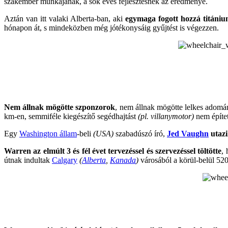
szakember munkájának, a sok éves fejlesztésnek az eredménye.
Aztán van itt valaki Alberta-ban, aki
egymaga fogott hozzá titáni
hónapon át, s mindeközben még jótékonysáig gyűjtést is végezzen.
Nem állnak mögötte szponzorok
, nem állnak mögötte lelkes adom
km-en, semmiféle kiegészítő segédhajtást
(pl. villanymotor)
nem építet
Egy
Washington állam
-beli
(USA)
szabadúszó író,
Jed Vaughn
utazi
Warren az elmúlt 3 és fél évet tervezéssel és szervezéssel töltötte
,
útnak indultak
Calgary
(
Alberta
,
Kanada
)
városából a körül-belül 52