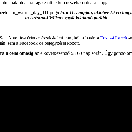
óautójának oldalára ragasztott térkép összehasonlítása alapján.
a túra 111. napján, október 19-én hagy
az Arizona-i Willcox egyik lakóautó parkját
 San Antonio-t érintve észak-keleti irányból, a határt a
Texas-i Laredo
-
lán, sem a Facebook-os bejegyzései között.
á a célállomásig
az elkövetkezendő 58-60 nap során. Úgy gondolo