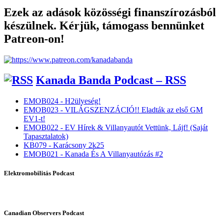
Ezek az adások közösségi finanszírozásból
készülnek. Kérjük, támogass bennünket
Patreon-on!
Kanada Banda Podcast – RSS
EMOB024 - H2ülyeség!
EMOB023 - VILÁGSZENZÁCIÓ!! Eladták az első GM
EV1-t!
EMOB022 - EV Hírek & Villanyautót Vettünk, Lájf! (Saját
Tapasztalatok)
KB079 - Karácsony 2k25
EMOB021 - Kanada És A Villanyautózás #2
Elektromobilitás Podcast
Canadian Observers Podcast