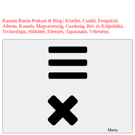
Skip
to
content
Kanada Banda Podcast & Blog | Közélet, Család, Emigráció,
Alberta, Kanada, Magyarország, Gazdaság, Bel- és Külpolitika,
Technológia, Hírháttér, Elemzés, Tapasztalat, Vélemény.
Menu