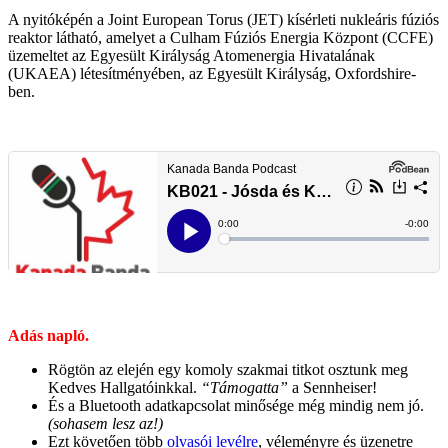
A nyitóképén a
Joint European Torus (JET) kísérleti nukleáris fúziós
reaktor látható, amelyet a Culham Fúziós Energia Központ (CCFE)
üzemeltet az Egyesült Királyság Atomenergia Hivatalának
(UKAEA) létesítményében, az Egyesült Királyság, Oxfordshire-
ben.
Adás napló.
Rögtön az elején egy komoly szakmai titkot osztunk meg
Kedves Hallgatóinkkal.
“Támogatta”
a Sennheiser!
És a Bluetooth adatkapcsolat minősége még mindig nem jó.
(sohasem lesz az!)
Ezt követően több
olvasói levélre
, véleményre és üzenetre