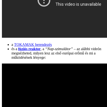
a
TOKAMAK berendezés
és a
fúziós reaktor
, a
“Nap-szimulátor”
– az alábbi videón
megnézheted, milyen lesz az első európai erőmű és mi a
működésének lényege: