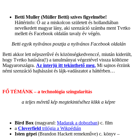
Betti Muller (Müller Betti) szíves figyelmébe!
Háttérinfo: Ő az a miskolcon született és hollandiában
nevelkedett magyar lány, aki szenzáció számba ment Tvrtko
mellett és Facebook oldalán tavaly év végén.
Betti egyik nyilvános posztja a nyilvános Facebook oldalán
Betti akkor lett népszerűvé és közönségkedvenccé, miután kiderült,
hogy Tvrtko hatására(!) a tanulmányai végeztével vissza költözne
Magyarországra.
Az interjú itt tekinthető meg.
Mi sajnos érzünk
némi szenzáció hajhászást és lájk-vadászatot a háttérben…
FŐ TÉMÁNK – a technológia szingularitás
a teljes méretű kép megtekintéséhez klikk a képre
Bird Box
(magyarul:
Madarak a dobozban
) c. film
a
Cloverfield
trilógia a Wikpédián
Isten gépei
(Brandon Hackett remekműve) c. könyv –