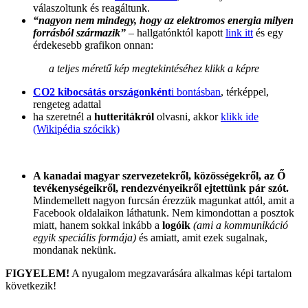
válaszoltunk és reagáltunk.
“nagyon nem mindegy, hogy az elektromos energia milyen
forrásból származik”
– hallgatónktól kapott
link itt
és egy
érdekesebb grafikon onnan:
a teljes méretű kép megtekintéséhez klikk a képre
CO2 kibocsátás országonként
i bontásban
, térképpel,
rengeteg adattal
ha szeretnél a
hutteritákról
olvasni, akkor
klikk ide
(Wikipédia szócikk)
A kanadai magyar szervezetekről, közösségekről, az Ő
tevékenységeikről, rendezvényeikről ejtettünk pár szót.
Mindemellett nagyon furcsán érezzük magunkat attól, amit a
Facebook oldalaikon láthatunk. Nem kimondottan a posztok
miatt, hanem sokkal inkább a
logóik
(ami a kommunikáció
egyik speciális formája)
és amiatt, amit ezek sugalnak,
mondanak nekünk.
FIGYELEM!
A nyugalom megzavarására alkalmas képi tartalom
következik!