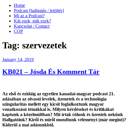
Home
Podcast [hallgatás / letöltés]
Mi az a Podcast?
Kik ezek, mik ezek?
Kapcsolat / Contact
COP
Tag:
szervezetek
Posted
January 14, 2019
on
KB021 – Jósda És Komment Tár
Az első és ezidáig az egyetlen kanadai-magyar podcast 21.
adásában az olvasói levelek, üzenetek és a technológia
szingularitás mellett egy kicsit foglalkoztunk magyar
vonatkozású témákkal is. Milyen kérdéseket és kritikákat
kaptunk a közelmúltban? Mit írtak rólunk és üzentek nekünk
Hallgatóink? Kiről és miről mondtunk véleményt (már megint)?
Kiderül a mai adásunkból.