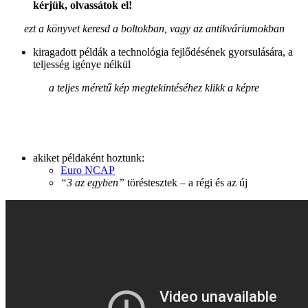
kérjük, olvassátok el!
ezt a könyvet keresd a boltokban, vagy az antikváriumokban
kiragadott példák a technológia fejlődésének gyorsulására, a
teljesség igénye nélkül
a teljes méretű kép megtekintéséhez klikk a képre
akiket példaként hoztunk:
Euro NCAP
“3 az egyben”
töréstesztek – a régi és az új