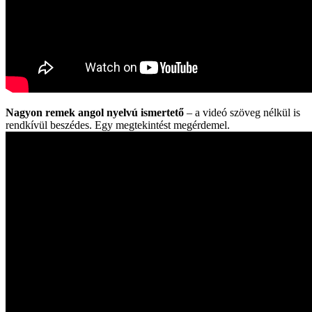
Nagyon remek angol nyelvú ismertető
– a videó szöveg nélkül is
rendkívül beszédes. Egy megtekintést megérdemel.