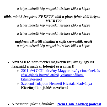
a teljes méretű kép megtekintéséhez klikk a képre
több, mint 3 éve piros-FEKETE-zöld a piros-fehér-zöld helyett –
MIÉRT??
a teljes méretű kép megtekintéséhez klikk a képre
a teljes méretű kép megtekintéséhez klikk a képre
majdnem sikerült eltalálni a saját szerveztük nevét
a teljes méretű kép megtekintéséhez klikk a képre
Amit
SOHA nem mertél megkérdezni
, avagy:
így NE
használd a magyar lobogót és a címert!
2011. évi CCII. törvény Magyarország címerének és
zászlajának használatáról, valamint állami
kitüntetéseiről
Szellemi Tulajdon Nemzeti Hivatala kiadványa
Köszünjük a jóízlés nevében!
A
“kanadai fiúk”
ajánlásával:
Nem Csak Zöldség podcast