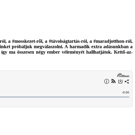
 a #mosskezet-ről, a #távolságtartás-ról, a #maradjotthon-ról,
seinket próbáljuk megválaszolni. A harmadik extra adásunkban a
, így ma összesen négy ember véleményét hallhatjátok. Kettő-az-