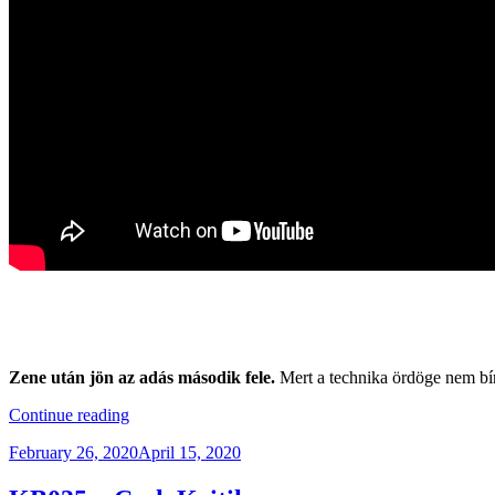
Zene után jön az adás második fele.
Mert a technika ördöge nem bí
“KBXTR03
Continue reading
–
Posted
February 26, 2020
April 15, 2020
COVID-
on
19,
A