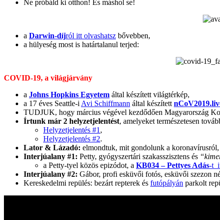
Ne próbáld ki otthon! És máshol se!
a
Darwin-díj
ról itt olvashatsz
bővebben,
a hülyeség most is határtalanul terjed:
COVID-19, a világjárvány
a
Johns Hopkins Egyetem
által készített világtérkép,
a 17 éves Seattle-i
Avi Schiffmann
által készített
nCoV2019.liv
TUDJUK, hogy március végével kezdődően Magyarország Kormány
Írtunk már 2 helyzetjelentést
, amelyeket természetesen továb
Helyzetjelentés #1
,
Helyzetjelentés #2
.
Lator & Lázadó:
elmondtuk, mit gondolunk a koronavírusról, h
Interjúalany #1:
Petty, gyógyszertári szakasszisztens és
“kime
a Petty-tyel közös epizódot, a
KB034 – Pettyes Adás
-t 
Interjúalany #2:
Gábor, profi esküvői fotós, esküvői szezon né
Kereskedelmi repülés: bezárt repterek és
futópályán
parkolt rep