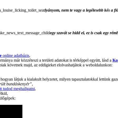
lyányom, nem te vagy a legélesebb kés a f
egy szavát se hidd el, ez is csak egy rém
e
online adatbázis
,
a már közzéteszi a területi adatokat is térképpel együtt, lásd a
Ko
biak követnek majd, az eddigieket elolvashatjátok a weboldalunkon:
ogyan látjuk a kialakult helyzetet, milyen tapasztalatokkal lettünk g
rült bundáskenyér”
,
itt tudod meghallgatni
,
lkül,
ülőgépek: