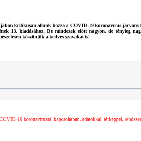
ódjában kritikusan állunk hozzá a COVID-19 koronavírus-járványh
ének 13. kiadásához. De mindezek előtt nagyon, de tényleg nag
észetesen köszönjük a kedves szavakat is!
COVID-19 koronavírussal kapcsolatban, adatokkal, térképpel, rendszere