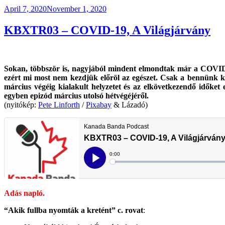
Posted
April 7, 2020
November 1, 2020
on
KBXTR03 – COVID-19, A Világjárvány
Sokan, többször is, nagyjából mindent elmondtak már a COVID-1
ezért mi most nem kezdjük előröl az egészet. Csak a bennünk k
március végéig kialakult helyzetet és az elkövetkezendő időket
egyben epizód március utolsó hétvégéjéről.
(nyitókép:
Pete Linforth
/
Pixabay
& Lázadó)
Adás napló.
“Akik fullba nyomták a kretént” c. rovat
: