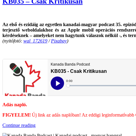
KB035 – Csak Kritikusan
Világjárvány”
Az első és ezidáig az egyetlen kanadai-magyar podcast 35. epiz
terjesztő weboldalakhoz és az Apple mobil operációs rendszer
kérdéseknek – amelyeket nem hagytunk válaszok nélkül -, és term
(nyitófotó:
wal_172619
/
Pixabay
)
Adás napló.
FIGYELEM!
Új link az adás naplóban! Az eddigi leginformatívabb 
“KB035
Continue reading
–
Csak