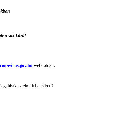
iókban
hír a sok közül
ronavirus.gov.hu
webdoldalt,
azdagabbak az elmúlt hetekben?