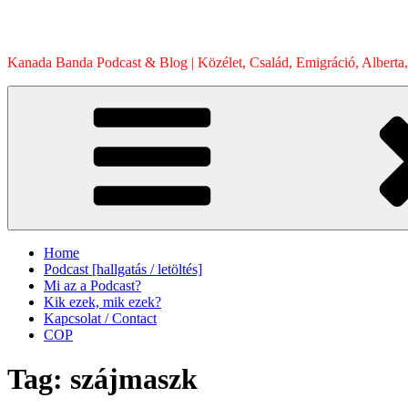
Skip
to
content
Kanada Banda Podcast & Blog | Közélet, Család, Emigráció, Alberta,
Home
Podcast [hallgatás / letöltés]
Mi az a Podcast?
Kik ezek, mik ezek?
Kapcsolat / Contact
COP
Tag:
szájmaszk