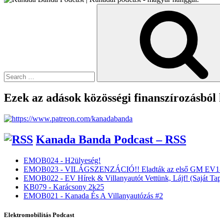
Search
Kritikusan”
for:
Ezek az adások közösségi finanszírozásból
Kanada Banda Podcast – RSS
EMOB024 - H2ülyeség!
EMOB023 - VILÁGSZENZÁCIÓ!! Eladták az első GM EV1-
EMOB022 - EV Hírek & Villanyautót Vettünk, Lájf! (Saját Tap
KB079 - Karácsony 2k25
EMOB021 - Kanada És A Villanyautózás #2
Elektromobilitás Podcast