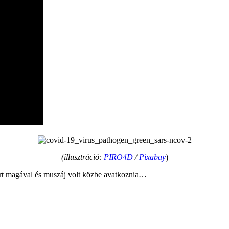
(illusztráció:
PIRO4D
/
Pixabay
)
rt magával és muszáj volt közbe avatkoznia…