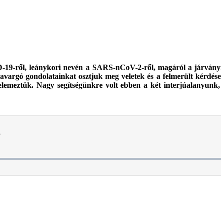
9-ről, leánykori nevén a SARS-nCoV-2-ről, magáról a járványról,
avargó gondolatainkat osztjuk meg veletek és a felmerült kérdé
 elemeztük. Nagy segítségünkre volt ebben a két interjúalanyunk