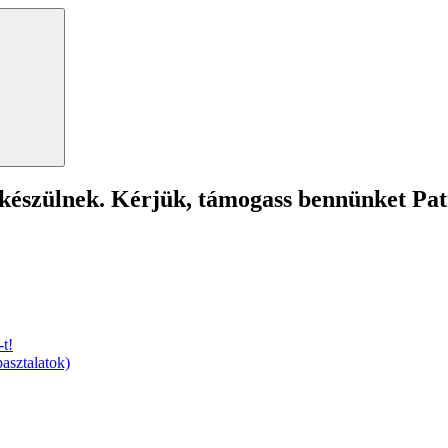
Search
 készülnek. Kérjük, támogass bennünket Pa
t!
asztalatok)