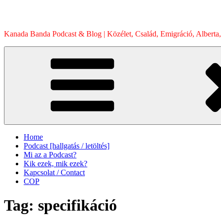
Skip
to
content
Kanada Banda Podcast & Blog | Közélet, Család, Emigráció, Alberta,
Home
Podcast [hallgatás / letöltés]
Mi az a Podcast?
Kik ezek, mik ezek?
Kapcsolat / Contact
COP
Tag:
specifikáció