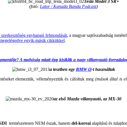
Tesla Model 3 SR+
(fotó:
Lator / Kanada Banda Podcast
)
.
 szerkesztőség egyhangú felmondását
, a magyar sajtószabadság ismétel
megelégedve egyik-másik cikkükkel
.
gmentője? A mohóság miatt épp kisiklik a nagy villanyautó-forradal
a tesztben egy
BMW i3
-t használtak
jelentéseket elemeztük, véleményeztük és cáfoltuk meg
(mások által is e
az első Mazda villanyautó, az MX-30
.
 SDI
természetesen NEM észak, hanem
dél-koreai
alapítású és tulajdo