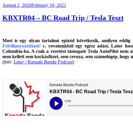
Posted
August 2, 2020
February 10, 2021
on
KBXTR04 – BC Road Trip / Tesla Teszt
Most is egy olyan tartalmú epizód következik, amilyen eddi
Felvillanyozódtam!
c. rovatunkból egy egész adást, Lator hossz
Columbia-ba. A csak a vezetést támogató Tesla AutoPilot nem a
nem kellett sem kockásfüzet, sem ceruza, sem számológép, hogy 
(fotó:
Lator / Kanada Banda Podcast
)