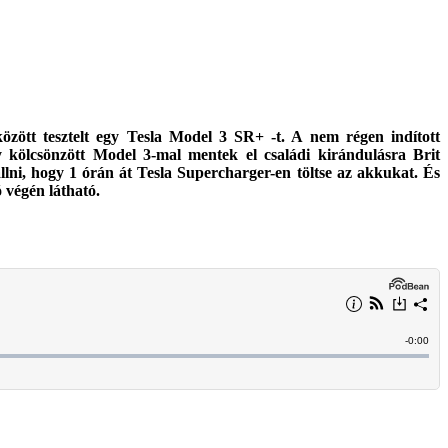
özött tesztelt egy Tesla Model 3 SR+ -t. A nem régen indított
y kölcsönzött Model 3-mal mentek el családi kirándulásra Brit
ni, hogy 1 órán át Tesla Supercharger-en töltse az akkukat. És
 végén látható.