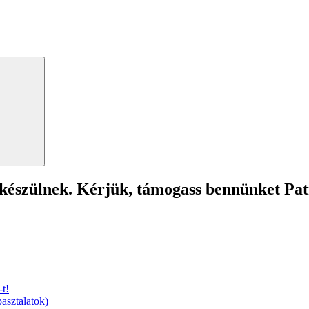
Search
 készülnek. Kérjük, támogass bennünket Pa
t!
asztalatok)