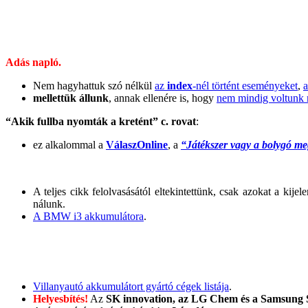
Adás napló.
Nem hagyhattuk szó nélkül
az
index
-nél történt eseményeket
,
a
mellettük állunk
, annak ellenére is, hogy
nem mindig voltunk 
“Akik fullba nyomták a kretént” c. rovat
:
ez alkalommal a
VálaszOnline
, a
“Játékszer vagy a bolygó me
A teljes cikk felolvasásától eltekintettünk, csak azokat a ki
nálunk.
A BMW i3 akkumulátora
.
Villanyautó akkumulátort gyártó cégek listája
.
Helyesbítés!
Az
SK innovation, az LG Chem és a Samsung