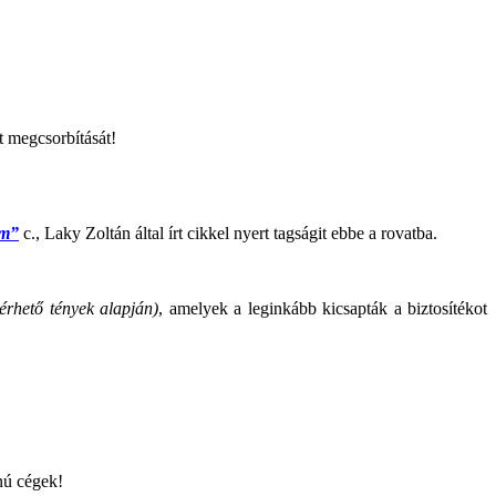
t megcsorbítását!
om”
c., Laky Zoltán által írt cikkel nyert tagságit ebbe a rovatba.
lérhető tények alapján)
, amelyek a leginkább kicsapták a biztosítékot
nú cégek!