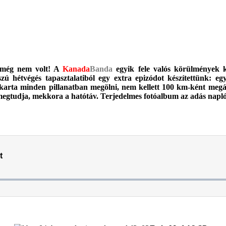
g még nem volt! A
Kanada
Banda
egyik fele valós körülmények k
ú hétvégés tapasztalatiból egy extra epizódot készítettünk: eg
karta minden pillanatban megölni, nem kellett 100 km-ként megáll
megtudja, mekkora a hatótáv. Terjedelmes fotóalbum az adás napló
.
.