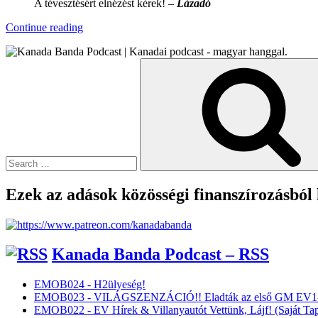
A tévesztésért elnézést kérek! –
Lázadó
“KBXTR04
Continue reading
–
BC
Search
Road
for:
Trip
/
Tesla
Teszt”
Ezek az adások közösségi finanszírozásból
Kanada Banda Podcast – RSS
EMOB024 - H2ülyeség!
EMOB023 - VILÁGSZENZÁCIÓ!! Eladták az első GM EV1-
EMOB022 - EV Hírek & Villanyautót Vettünk, Lájf! (Saját Tap