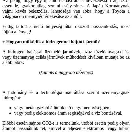
Az pedig, hogy egy új autó eladási ára a bevezetéskori ár 1/3-ra
essen le, gyakorlatilag semmi esély sincs. A Japán Kormánynak
vajmi kevés beleszólási lehetősége van abba, hogy a Toyota a
világpiacon mennyiért értékesítse az autóit.
Eddig tartott a nettó hülyeség által okozott bosszankodás, most
jöjjön a lényeg!
+ Hogyan működik a hidrogénnel hajtótt jármű?
A hidrogén hajtással üzemelő járművek, azaz tüzelőanyag-cellás,
vagy üzemanyag cellás járművek működését kiválóan mutatja be az
alábbi ábra:
(
kattints a nagyobb nézethez)
A tudomány és a technológia mai állása szerint üzemanyagnak
hidrogént:
vagy metán gázból állítunk elő nagy mennyiségben,
vagy pedig elektromos áram segítségével a víz bontásával.
Előbbi esetén sajnos CO2-t is termelünk, utóbbi esetén pedig olyan
áramot használunk fel, amivel a teljesen elektromos- vagy hibrid