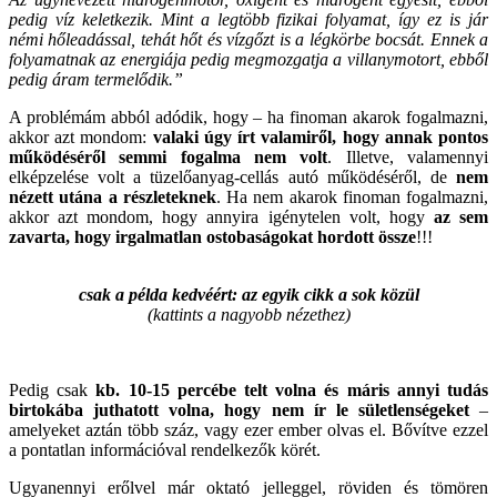
pedig víz keletkezik. Mint a legtöbb fizikai folyamat, így ez is jár
némi hőleadással, tehát hőt és vízgőzt is a légkörbe bocsát. Ennek a
folyamatnak az energiája pedig megmozgatja a villanymotort, ebből
pedig áram termelődik.”
A problémám abból adódik, hogy – ha finoman akarok fogalmazni,
akkor azt mondom:
valaki úgy írt valamiről, hogy annak pontos
működéséről semmi fogalma nem volt
. Illetve, valamennyi
elképzelése volt a tüzelőanyag-cellás autó működéséről, de
nem
nézett utána a részleteknek
. Ha nem akarok finoman fogalmazni,
akkor azt mondom, hogy annyira igénytelen volt, hogy
az sem
zavarta, hogy irgalmatlan ostobaságokat hordott össze
!!!
csak a példa kedvéért: az egyik cikk a sok közül
(kattints a nagyobb nézethez)
Pedig csak
kb. 10-15 percébe telt volna és máris annyi tudás
birtokába juthatott volna, hogy nem ír le sületlenségeket
–
amelyeket aztán több száz, vagy ezer ember olvas el. Bővítve ezzel
a pontatlan információval rendelkezők körét.
Ugyanennyi erőlvel már oktató jelleggel, röviden és tömören