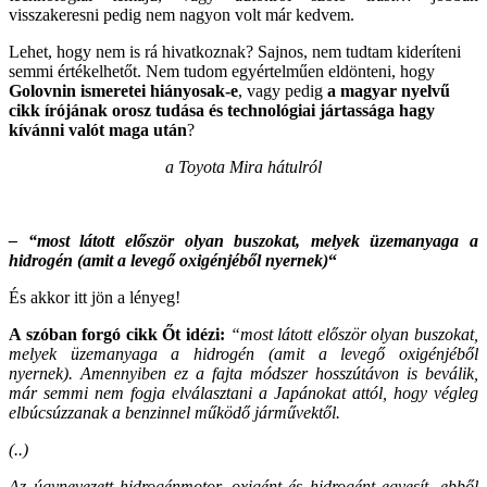
visszakeresni pedig nem nagyon volt már kedvem.
Lehet, hogy nem is rá hivatkoznak? Sajnos, nem tudtam kideríteni
semmi értékelhetőt. Nem tudom egyértelműen eldönteni, hogy
Golovnin ismeretei hiányosak-e
, vagy pedig
a magyar nyelvű
cikk írójának orosz tudása és technológiai jártassága hagy
kívánni valót maga után
?
a Toyota Mira hátulról
– “most látott először olyan buszokat, melyek üzemanyaga a
hidrogén (amit a levegő oxigénjéből nyernek)
“
És akkor itt jön a lényeg!
A szóban forgó cikk Őt idézi:
“most látott először olyan buszokat,
melyek üzemanyaga a hidrogén (amit a levegő oxigénjéből
nyernek). Amennyiben ez a fajta módszer hosszútávon is beválik,
már semmi nem fogja elválasztani a Japánokat attól, hogy végleg
elbúcsúzzanak a benzinnel működő járművektől.
(..)
Az úgynevezett hidrogénmotor, oxigént és hidrogént egyesít, ebből