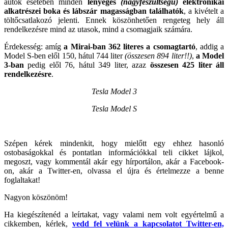
autók esetében minden
lényeges
(nagyfeszültségű)
elektronikai
alkatrészei boka és lábszár magasságban találhatók
, a kivételt a
töltőcsatlakozó jelenti. Ennek köszönhetően rengeteg hely áll
rendelkezésre mind az utasok, mind a csomagjaik számára.
Érdekesség: amíg
a Mirai-ban 362 literes a csomagtartó
, addig a
Model S-ben elől 150, hátul 744 liter
(összesen 894 liter!!)
,
a Model
3-ban
pedig elől 76, hátul 349 liter, azaz
összesen 425 liter áll
rendelkezésre
.
Tesla Model 3
Tesla Model S
Szépen kérek mindenkit, hogy mielőtt egy ehhez hasonló
ostobaságokkal és pontatlan információkkal teli cikket lájkol,
megoszt, vagy kommentál akár egy hírportálon, akár a Facebook-
on, akár a Twitter-en, olvassa el újra és értelmezze a benne
foglaltakat!
Nagyon köszönöm!
Ha kiegészítenéd a leírtakat, vagy valami nem volt egyértelmű a
cikkemben, kérlek,
vedd fel velünk a kapcsolatot Twitter-en,