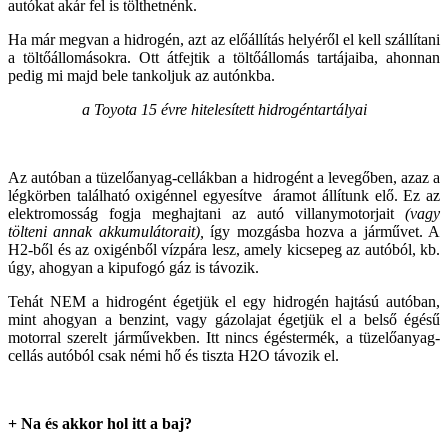
autókat akár fel is tölthetnénk.
Ha már megvan a hidrogén, azt az előállítás helyéről el kell szállítani
a töltőállomásokra. Ott átfejtik a töltőállomás tartájaiba, ahonnan
pedig mi majd bele tankoljuk az autónkba.
a Toyota 15 évre hitelesített hidrogéntartályai
Az autóban a tüzelőanyag-cellákban a hidrogént a levegőben, azaz a
légkörben található oxigénnel egyesítve áramot állítunk elő. Ez az
elektromosság fogja meghajtani az autó villanymotorjait
(vagy
tölteni annak akkumulátorait),
így mozgásba hozva a járművet. A
H2-ből és az oxigénből vízpára lesz, amely kicsepeg az autóból, kb.
úgy, ahogyan a kipufogó gáz is távozik.
Tehát NEM a hidrogént égetjük el egy hidrogén hajtású autóban,
mint ahogyan a benzint, vagy gázolajat égetjük el a belső égésű
motorral szerelt járművekben. Itt nincs égéstermék, a tüzelőanyag-
cellás autóból csak némi hő és tiszta H2O távozik el.
+ Na és akkor hol itt a baj?