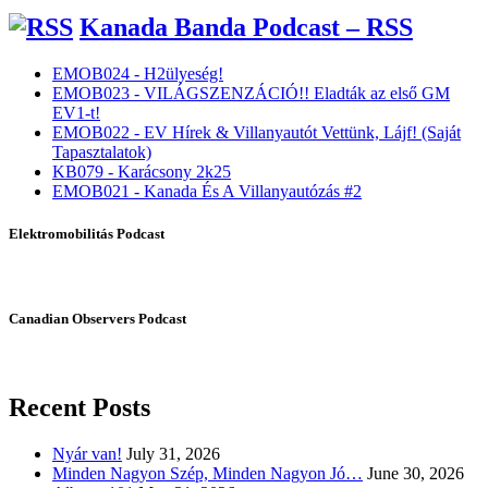
Kanada Banda Podcast – RSS
EMOB024 - H2ülyeség!
EMOB023 - VILÁGSZENZÁCIÓ!! Eladták az első GM
EV1-t!
EMOB022 - EV Hírek & Villanyautót Vettünk, Lájf! (Saját
Tapasztalatok)
KB079 - Karácsony 2k25
EMOB021 - Kanada És A Villanyautózás #2
Elektromobilitás Podcast
Canadian Observers Podcast
Recent Posts
Nyár van!
July 31, 2026
Minden Nagyon Szép, Minden Nagyon Jó…
June 30, 2026