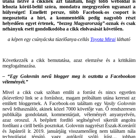
utána nézve a cikknek azt találtam, hogy több weboldal is
lehozta körül-belül szóra, mondatra megegyezően ugyanazt a
hülyeséget! Emellett persze, több Facebook-os csoport is
megosztotta a hírt, a kommentelők pedig nagyobb részt
helyeslően egyet értenek,
“bezzeg Magyarország”
-oznak és csak
néhányuk esett gondolkodóba a cikk elolvasását követően.
a képen egy csúnyácska tüzelőanya-cellás
Toyota Mirai
látható
Következzék a cikk bemutatása, azaz elemzése és a kritikáim
megfogalmazása.
– “Egy Golovnin nevű blogger meg is osztotta a Facebookon
véleményét.”
Mivel a cikk csak szóban említi a forrást és nincs egyetlen
(közvetlen)
link se a forráshoz, magam próbáltam utána keresni az
említett bloggernek. A Facebook-on találtam egy
Vasily Golovnin
nevű felhasználót, akinek közel 7000 követője van. Ő rendszeresen
publikálja gondolatait, kommentárjait, véleményét anyanyelvén,
azaz oroszul. A beépített fordító segítségével sikerült angolra
fordítani a cirill betűs posztokat. Golovnin nagyrészt Észak-Koreáról
és Japánról ír. 2019. januárjáig visszamenőleg nem találtam nála
technológiai témájú, vagy autókról szóló írást… jobban