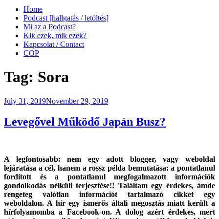
Home
Podcast [hallgatás / letöltés]
Mi az a Podcast?
Kik ezek, mik ezek?
Kapcsolat / Contact
COP
Tag:
Sora
Posted
July 31, 2019
November 29, 2019
on
Levegővel Működő Japán Busz?
A legfontosabb: nem egy adott blogger, vagy weboldal
lejáratása a cél, hanem a rossz példa bemutatása: a pontatlanul
fordított és a pontatlanul megfogalmazott információk
gondolkodás nélküli terjesztése!! Találtam
egy érdekes, ámde
rengeteg valótlan információt tartalmazó cikket egy
weboldalon. A hír egy ismerős általi megosztás miatt került a
hírfolyamomba a Facebook-on. A dolog azért érdekes, mert