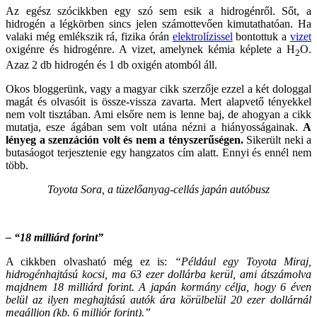
Az egész szócikkben egy szó sem esik a hidrogénről. Sőt, a
hidrogén a légkörben sincs jelen számottevően kimutathatóan. Ha
valaki még emlékszik rá, fizika órán
elektrolízissel
bontottuk a
vizet
oxigénre és hidrogénre. A vizet, amelynek kémia képlete a H
O.
2
Azaz 2 db hidrogén és 1 db oxigén atomból áll.
Okos bloggerünk, vagy a magyar cikk szerzője ezzel a két dologgal
magát és olvasóit is össze-vissza zavarta. Mert alapvető tényekkel
nem volt tisztában. Ami elsőre nem is lenne baj, de ahogyan a cikk
mutatja, esze ágában sem volt utána nézni a hiányosságainak.
A
lényeg a szenzáción volt és nem a tényszerűségen.
Sikerült neki a
butasáogot terjesztenie egy hangzatos cím alatt. Ennyi és ennél nem
több.
Toyota Sora, a tüzelőanyag-cellás japán autóbusz
– “18 milliárd forint”
A cikkben olvasható még ez is:
“Például egy Toyota Miraj,
hidrogénhajtású kocsi, ma 63 ezer dollárba kerül, ami átszámolva
majdnem 18 milliárd forint.
A japán kormány célja, hogy 6 éven
belül az ilyen meghajtású autók ára körülbelül 20 ezer dollárnál
megálljon (kb. 6 milliór forint).”