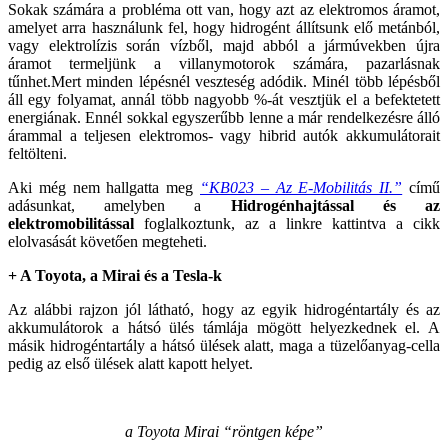
Sokak számára a probléma ott van, hogy azt az elektromos áramot,
amelyet arra használunk fel, hogy hidrogént állítsunk elő metánból,
vagy elektrolízis során vízből, majd abból a jármúvekben újra
áramot termeljünk a villanymotorok számára, pazarlásnak
tűnhet.Mert minden lépésnél veszteség adódik. Minél több lépésből
áll egy folyamat, annál több nagyobb %-át vesztjük el a befektetett
energiának. Ennél sokkal egyszerűbb lenne a már rendelkezésre álló
árammal a teljesen elektromos- vagy hibrid autók akkumulátorait
feltölteni.
Aki még nem hallgatta meg
“KB023 – Az E-Mobilitás II.”
című
adásunkat, amelyben a
Hidrogénhajtással és az
elektromobilitással
foglalkoztunk, az a linkre kattintva a cikk
elolvasását követően megteheti.
+ A Toyota, a Mirai és a Tesla-k
Az alábbi rajzon jól látható, hogy az egyik hidrogéntartály és az
akkumulátorok a hátsó ülés támlája mögött helyezkednek el. A
másik hidrogéntartály a hátsó ülések alatt, maga a tüzelőanyag-cella
pedig az első ülések alatt kapott helyet.
a Toyota Mirai “röntgen képe”