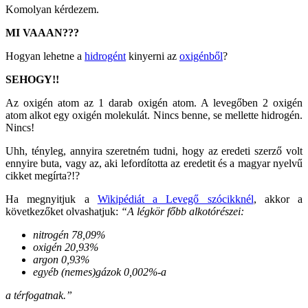
Komolyan kérdezem.
MI VAAAN???
Hogyan lehetne a
hidrogént
kinyerni az
oxigénből
?
SEHOGY!!
Az oxigén atom az 1 darab oxigén atom. A levegőben
2 oxigén
atom alkot egy oxigén molekulát.
Nincs benne, se mellette hidrogén.
Nincs!
Uhh, tényleg, annyira szeretném tudni, hogy az eredeti szerző volt
ennyire buta, vagy az, aki lefordította az eredetit és a magyar nyelvű
cikket megírta?!?
Ha megnyitjuk a
Wikipédiát a Levegő szócikknél
, akkor a
következőket olvashatjuk:
“A légkör főbb alkotórészei:
nitrogén 78,09%
oxigén 20,93%
argon 0,93%
egyéb (nemes)gázok 0,002%-a
a térfogatnak.”