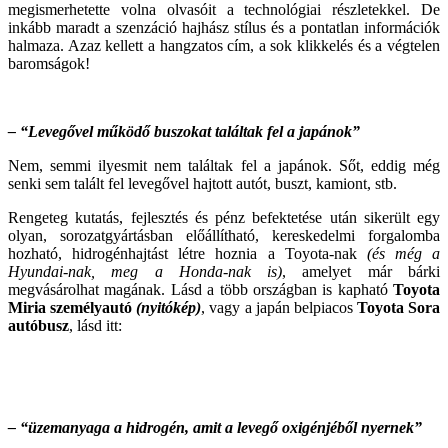
megismerhetette volna olvasóit a technológiai részletekkel. De
inkább maradt a szenzáció hajhász stílus és a pontatlan információk
halmaza. Azaz kellett a hangzatos cím, a sok klikkelés és a végtelen
baromságok!
– “Levegővel működő buszokat találtak fel a japánok”
Nem, semmi ilyesmit nem találtak fel a japánok. Sőt, eddig még
senki sem talált fel levegővel hajtott autót, buszt, kamiont, stb.
Rengeteg kutatás, fejlesztés és pénz befektetése után sikerült egy
olyan, sorozatgyártásban előállítható, kereskedelmi forgalomba
hozható, hidrogénhajtást létre hoznia a Toyota-nak
(és még a
Hyundai-nak, meg a Honda-nak is)
, amelyet már bárki
megvásárolhat magának. Lásd a több országban is kapható
Toyota
Miria személyautó
(nyitókép)
, vagy a japán belpiacos
Toyota Sora
autóbusz
, lásd itt:
– “üzemanyaga a hidrogén, amit a levegő oxigénjéből nyernek”