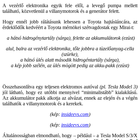
A vezérlő elektronika egyik fele elől, a levegő pumpa mellett
található, közvetlenül a villanymotorok és a generátor felett.
Hogy ennél jobb rálátásunk lehessen a Toyota hajtásláncára, az
érdeklődők kedvéért a Toyota mérnökei szétvagdostak egy Mirai-t:
a hátsó hidrogénytartály (sárga), felette az akkumulátorok (ezüst)
alul, balra az vezérlő elektronika, tőle jobbra a tüzelőanyag-cella
(szürke),
a hátsó ülés alatt második hidrogéntartály (sárga),
a kép jobb szélén, az ülés mögött pedig az akku-pakk (ezüst)
Összehasonlítva egy teljesen elektromos autóval
(pl. Tesla Model 3)
jól látható, hogy ez utóbbi mennyivel “minimalistább” kialakítású.
Az akkumulátor pakk alkotja az alvázat, ennek az elején és a végén
találhatók a villanymotorok és a kerekek.
(kép:
insideevs.com
)
(kép:
insideevs.com
)
Általánosságban elmondható, hogy – például – a Tesla Model S/3/X