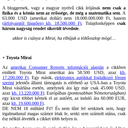
A bloggernek, vagy a magyar nyelvű cikk írójának
nem csak a
fizika és a kémia nem az erőssége, de még a matematika sem
. A
63.000 USD (amerikai dollár) nem 18.000.000.000 Ft, hanem
(árfolyamtól függően) kb. 18.500.000 Ft
. Tulajdonképpen
csak
három nagyság rendet sikerült tévednie
.
akkor is csúnya a Mirai, ha elbújuk a töltőoszlop mögé…
+ Toyota Mirai
Az
amerikai Consumer Reports információi alapján
a cikkben
említett Toyota Mirai amerikai ára 58.500 USD, azaz
kb.
17.200.000 Ft
. Egy másik,
elektromos autókkal foglalkozó fórum
szerint
jelentős állami támogatás is elérhető az USA-ban a Toyota
Mirai vásárlása esetén, amelynek ára így már csak 45.000 USD,
azaz
kb. 13.220.000 Ft
. Európában
(pontosabban Németországban)
egy kicsit többet kérnek el az autóért, az induló ára 60.000 EUR,
azaz
kb. 19.600.000 Ft
.
DE NEM 18 milliárd Ft!! És nem tűnt fel senkinek sem, hogy
irgalmatlanul magas számot írtak le, senki sem számolt utána, csak
ész nélkül átvették a cikket több helyen is.